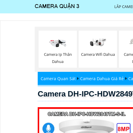
LẮP CAME
Camera Wifi Dahua
Camera Ip Thân
Came
Dahua
Camera Quan Sát
Camera Dahua Giá Rẻ
Ca
Camera DH-IPC-HDW2849