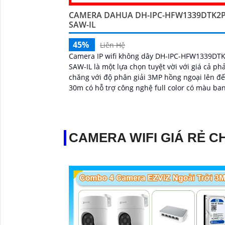
CAMERA DAHUA DH-IPC-HFW1339DTK2P
SAW-IL
45%
Liên Hệ
Camera IP wifi không dây DH-IPC-HFW1339DTK
SAW-IL là một lựa chọn tuyệt vời với giá cả phả
chăng với độ phân giải 3MP hồng ngoại lên đ
30m có hỗ trợ công nghệ full color có màu ba
đêm tích hợp kèm mic ghi âm camera để giám
và bảo vệ tài sản của mình giá rẻ phù hợp ch
gia đình....
CAMERA WIFI GIÁ RẺ C