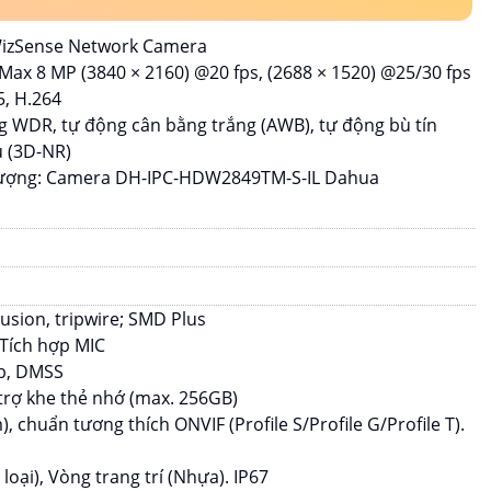
 WizSense Network Camera
Max 8 MP (3840 × 2160) @20 fps, (2688 × 1520) @25/30 fps
5, H.264
g WDR, tự động cân bằng trắng (AWB), tự động bù tín
u (3D-NR)
Lượng: Camera DH-IPC-HDW2849TM-S-IL Dahua
rusion, tripwire; SMD Plus
Tích hợp MIC
eb, DMSS
trợ khe thẻ nhớ (max. 256GB)
 chuẩn tương thích ONVIF (Profile S/Profile G/Profile T).
 loại), Vòng trang trí (Nhựa). IP67