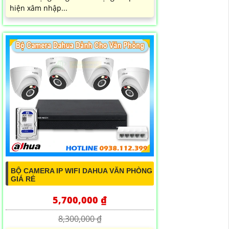
hiện xâm nhập...
BỘ CAMERA IP WIFI DAHUA VĂN PHÒNG
GIÁ RẺ
5,700,000 ₫
8,300,000 ₫