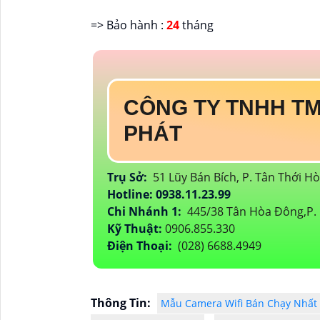
=> Bảo hành :
24
tháng
CÔNG TY TNHH TM
PHÁT
Trụ Sở:
51 Lũy Bán Bích, P. Tân Thới H
Hotline: 0938.11.23.99
Chi Nhánh 1:
445/38 Tân Hòa Đông,P. 
Kỹ Thuật:
0906.855.330
Điện Thoại:
(028) 6688.4949
Thông Tin:
Mẫu Camera Wifi Bán Chạy Nhất