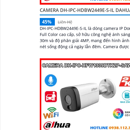
CAMERA DH-IPC-HDBW2449E-S-IL DAHU
45%
Liên Hệ
DH-IPC-HDBW2449E-S-IL là dòng camera IP D
Full Color cao cấp, sở hữu công nghệ ánh sán
30m và độ phân giải 4MP, mang đến hình ảnh
nét sống động cả ngày lẫn đêm. Camera được tích
hợp micro ghi âm cùng tính năng nhận diện 
và phương tiện, giúp giám sát an ninh hiệu qu