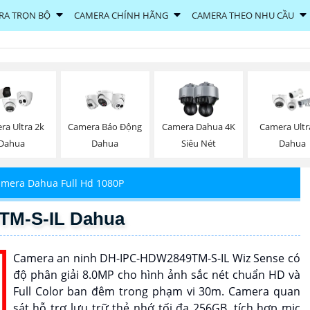
RA TRỌN BỘ
CAMERA CHÍNH HÃNG
CAMERA THEO NHU CẦU
ra Ultra 2k
Camera Báo Động
Camera Dahua 4K
Camera Ultr
Dahua
Dahua
Siêu Nét
Dahua
mera Dahua Full Hd 1080P
TM-S-IL Dahua
Camera an ninh DH-IPC-HDW2849TM-S-IL Wiz Sense có
độ phân giải 8.0MP cho hình ảnh sắc nét chuẩn HD và
Full Color ban đêm trong phạm vi 30m. Camera quan
sát hỗ trợ lưu trữ thẻ nhớ tối đa 256GB, tích hợp mic