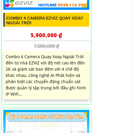
COMBO 4 CAMERA EZVIZ QUAY XOAY
NGOÀI TRỜI
5,900,000 ₫
7,000,000 ₫
Combo 4 Camera Quay Xoay Ngoài Trời
đến từ nhà EZVIZ với độ nét cao lên đến
2K và giám sát ban đêm với 4 chế độ
khác nhau, công nghệ AI Phát hiện và
phân biệt các chuyển động chuẩn sát
được quản lý tập trung bởi đầu ghi hình
IP WiFi...