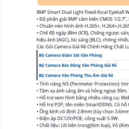
8MP Smart Dual Light Fixed-focal Eyeball
• Độ phân giải 8MP cảm biến CMOS 1/2.7”, 
• Chuẩn nèn hình ảnh H.265+, H.264+,H.26
• Chế độ ngày đêm (ICR), Chống ngược sán
hiệu ảnh (AGC), bù sáng (BLC), chống nhiễ
Các Gói Camera Giá Rẻ Chính Hãng Chất 
Bộ Camera Giám Sát Văn Phòng
Bộ Camera Báo Động Văn Phòng Giá Rẻ
Bộ Camera Văn Phòng Thu Âm Giá Rẻ
• Tính năng IVS (Perimeter Protection): Int
• Tầm xa ánh sáng ấm và hồng ngoại 30m. 
• Hỗ trợ xem hình bằng nhiều công cụ: W
• Hỗ trợ P2P, tên miền SmartDDNS. Có hỗ 
• Ống kính cố định 2.8mm (tùy chọn 3.6mm),
• Điện áp DC12V/POE, công suất 5.9W.
• Chất liệu: Lõi bên trong(Kim loại), Vỏ (Kim