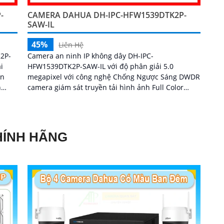
-
CAMERA DAHUA DH-IPC-HFW1539DTK2P-
SAW-IL
45%
Liên Hệ
2P-
Camera an ninh IP không dây DH-IPC-
i
HFW1539DTK2P-SAW-IL với độ phân giải 5.0
ến
megapixel với công nghệ Chống Ngược Sáng DWDR
n
camera giám sát truyền tải hình ảnh Full Color
 sát
trong điều kiện thiếu sáng khoảng cách xa lên đến
o mọi
30m hình ảnh siêu nét...
HÍNH HÃNG