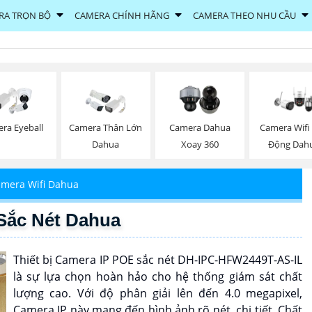
RA TRỌN BỘ
CAMERA CHÍNH HÃNG
CAMERA THEO NHU CẦU
ra Eyeball
Camera Thân Lớn
Camera Dahua
Camera Wifi
Dahua
Xoay 360
Động Dah
mera Wifi Dahua
Sắc Nét Dahua
Thiết bị Camera IP POE sắc nét DH-IPC-HFW2449T-AS-IL
là sự lựa chọn hoàn hảo cho hệ thống giám sát chất
lượng cao. Với độ phân giải lên đến 4.0 megapixel,
Camera IP này mang đến hình ảnh rõ nét, chi tiết. Chất