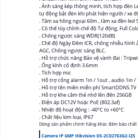
. Ánh sáng kép thông minh, tích hợp đèn 
tự động bật đèn khi phát hiện người / xe đ
. Tầm xa hồng ngoại 60m , tầm xa đèn led
. Có thể tùy chỉnh chế độ Tự động, Full Co
. Chống ngược sáng WDR(120dB)
. Chế độ Ngày Đêm ICR, chống nhiễu hình
AGC, Chống ngược sáng BLC.
. Hỗ trợ chức năng Bảo vệ vành đai : Tripwi
. Ống kính cố định 3.6mm
. Tích hợp mic
. Hỗ trợ cổng alarm 1in / 1out , audio 1in /
. Hỗ trợ tên miền miễn phí SmartDDNS.TV ,
. Hỗ trợ khe cắm thẻ nhớ lên đến 256GB
. Điện áp DC12V hoặc PoE (802.3af)
. Nhiệt độ hoạt động : -40°C to +60°C
. Chất liệu kim loại, IP67
Dòng sản phẩm chính hãng khác đảm bảo chất 
Camera IP 6MP Hikvision DS-2CD2763G2-IZS