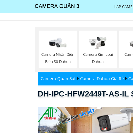
LẮP CAME
Camera Nhận Diện
Camera Kim Loại
Came
Biển Số Dahua
Dahua
Camera Quan Sát
Camera Dahua Giá Rẻ
Ca
DH-IPC-HFW2449T-AS-IL 