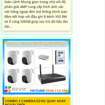
toàn cảnh khung gian trong nhà với độ
phân giải 4MP cung cấp hình ảnh sắc
nét hồng ngoại đèn led thông minh ban
đêm kết hợp với đầu ghi 8 kênh X5S 8W
và ổ cứng 500GB giúp lưu trũ dữ liệu lâu
dài...
COMBO 4 CAMERA EZVIZ QUAY XOAY
NGOÀI TRỜI