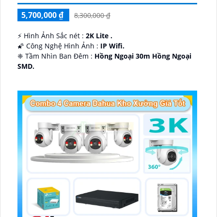
5,700,000 ₫
8,300,000 ₫
️⚡ Hình Ảnh Sắc nét :
2K Lite .
🌠 Công Nghệ Hình Ảnh :
IP Wifi.
❈ Tầm Nhìn Ban Đêm :
Hồng Ngoại 30m Hồng Ngoại
SMD.
🔩 Thiết Kế Camera
Dome Kim loại + Nhựa.
️✤ Khả Năng :
Thu Âm Và Loa.