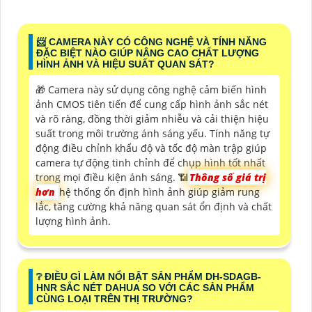
📨 CAMERA NÀY CÓ CÔNG NGHỆ VÀ TÍNH NĂNG
ĐẶC BIỆT NÀO GIÚP NÂNG CAO CHẤT LƯỢNG
HÌNH ẢNH VÀ HIỆU SUẤT QUAN SÁT?
🎁 Camera này sử dụng công nghệ cảm biến hình
ảnh CMOS tiên tiến để cung cấp hình ảnh sắc nét
và rõ ràng, đồng thời giảm nhiễu và cải thiện hiệu
suất trong môi trường ánh sáng yếu. Tính năng tự
động điều chỉnh khẩu độ và tốc độ màn trập giúp
camera tự động tinh chỉnh để chụp hình tốt nhất
trong mọi điều kiện ánh sáng. 📶
Thông số giá trị
hơn
hệ thống ổn định hình ảnh giúp giảm rung
lắc, tăng cường khả năng quan sát ổn định và chất
lượng hình ảnh.
❔ ĐIỀU GÌ LÀM NỔI BẬT SẢN PHẨM DH-SDAGB-
HNR SẮC NÉT DAHUA SO VỚI CÁC SẢN PHẨM
CÙNG LOẠI TRÊN THỊ TRƯỜNG?