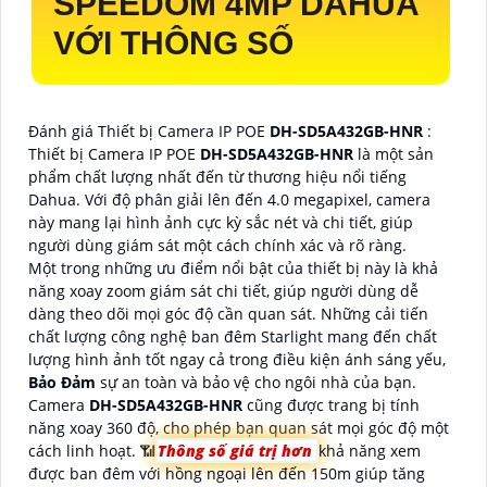
SPEEDOM 4MP DAHUA
VỚI THÔNG SỐ
Đánh giá Thiết bị Camera IP POE
DH-SD5A432GB-HNR
:
Thiết bị Camera IP POE
DH-SD5A432GB-HNR
là một sản
phẩm chất lượng nhất đến từ thương hiệu nổi tiếng
Dahua. Với độ phân giải lên đến 4.0 megapixel, camera
này mang lại hình ảnh cực kỳ sắc nét và chi tiết, giúp
người dùng giám sát một cách chính xác và rõ ràng.
Một trong những ưu điểm nổi bật của thiết bị này là khả
năng xoay zoom giám sát chi tiết, giúp người dùng dễ
dàng theo dõi mọi góc độ cần quan sát. Những cải tiến
chất lượng công nghệ ban đêm Starlight mang đến chất
lượng hình ảnh tốt ngay cả trong điều kiện ánh sáng yếu,
Bảo Đảm
sự an toàn và bảo vệ cho ngôi nhà của bạn.
Camera
DH-SD5A432GB-HNR
cũng được trang bị tính
năng xoay 360 độ, cho phép bạn quan sát mọi góc độ một
cách linh hoạt. 📶
Thông số giá trị hơn
khả năng xem
được ban đêm với hồng ngoại lên đến 150m giúp tăng