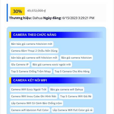
30%
45,372,000 ₫
Thương hiệu:
Dahua
Ngày đăng:
6/15/2023 3:29:21 PM
CAMERA THEO CHỨC NĂNG
Bản báo giá camera hikvision mới
Camera Đàm Thoại 2 Chiều Nên Dùng
bản báo giá camera wifi hikvision mới
Báo giá camera hikvision
Gía Camera IP
Báo giá camera ezviz ngoài trời
Top 5 Camera Chống Trộm Nhạy
Top 5 Camera Cho Kho Hàng
CAMERA KẾT NỐI WIFI
Camera Wifi Ezviz Ngoài Trời
Báo gia camera wifi Dahua
Camera Wifi Imou Cube Ghi Hình Nét
Top 5 Camera Wifi Giá Rẻ
Lắp Camera Wifi Có Cảnh Báo Chống trộm
Camera wifi kbvision Full Color
Lắp Camera Wifi Full Color giá rẻ