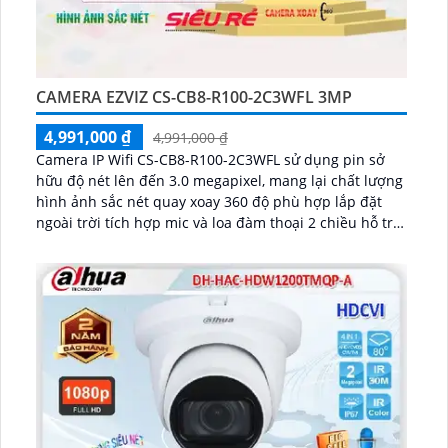
CAMERA EZVIZ CS-CB8-R100-2C3WFL 3MP
4,991,000 ₫
4,991,000 ₫
Camera IP Wifi CS-CB8-R100-2C3WFL sử dụng pin sở
hữu độ nét lên đến 3.0 megapixel, mang lại chất lượng
hình ảnh sắc nét quay xoay 360 độ phù hợp lắp đặt
ngoài trời tích hợp mic và loa đàm thoại 2 chiều hỗ trợ
pin 10400mAh, hoạt động 210 ngày ở chế độ tiết kiệm
...