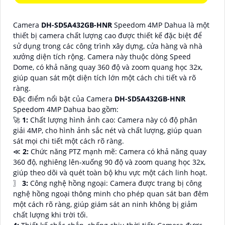
Camera
DH-SD5A432GB-HNR
Speedom 4MP Dahua là một
thiết bị camera chất lượng cao được thiết kế đặc biệt để
sử dụng trong các công trình xây dựng, cửa hàng và nhà
xưởng diện tích rộng. Camera này thuộc dòng Speed
Dome, có khả năng quay 360 độ và zoom quang học 32x,
giúp quan sát một diện tích lớn một cách chi tiết và rõ
ràng.
Đặc điểm nổi bật của Camera
DH-SD5A432GB-HNR
Speedom 4MP Dahua bao gồm:
️🚀
1:
Chất lượng hình ảnh cao: Camera này có độ phân
giải 4MP, cho hình ảnh sắc nét và chất lượng, giúp quan
sát mọi chi tiết một cách rõ ràng.
≪
2:
Chức năng PTZ mạnh mẽ: Camera có khả năng quay
360 độ, nghiêng lên-xuống 90 độ và zoom quang học 32x,
giúp theo dõi và quét toàn bộ khu vực một cách linh hoạt.
〗
3:
Công nghệ hồng ngoại: Camera được trang bị công
nghệ hồng ngoại thông minh cho phép quan sát ban đêm
một cách rõ ràng, giúp giám sát an ninh không bị giảm
chất lượng khi trời tối.