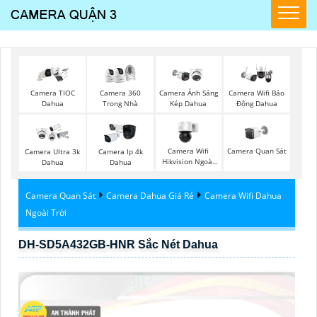
Camera TIOC
Camera 360
Camera Ánh Sáng
Camera Wifi Báo
Dahua
Trong Nhà
Kép Dahua
Động Dahua
Camera Wifi
Camera Quan Sát
Camera Ultra 3k
Camera Ip 4k
Hikvision Ngoài
Dahua
Dahua
Trời 360
Camera Quan Sát
Camera Dahua Giá Rẻ
Camera Wifi Dahua
Ngoài Trời
DH-SD5A432GB-HNR Sắc Nét Dahua