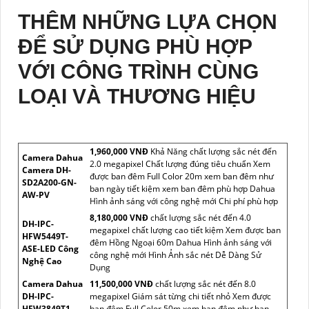
THÊM NHỮNG LỰA CHỌN
ĐỂ SỬ DỤNG PHÙ HỢP
VỚI CÔNG TRÌNH CÙNG
LOẠI VÀ THƯƠNG HIỆU
1,960,000 VNĐ
Khả Năng chất lượng sắc nét đến
Camera Dahua
2.0 megapixel Chất lượng đúng tiêu chuẩn Xem
Camera DH-
được ban đêm Full Color 20m xem ban đêm như
SD2A200-GN-
ban ngày tiết kiệm xem ban đêm phù hợp Dahua
AW-PV
Hình ảnh sáng với công nghệ mới Chi phí phù hợp
8,180,000 VNĐ
chất lượng sắc nét đến 4.0
DH-IPC-
megapixel chất lượng cao tiết kiệm Xem được ban
HFW5449T-
đêm Hồng Ngoại 60m Dahua Hình ảnh sáng với
ASE-LED Công
công nghệ mới Hình Ảnh sắc nét Dễ Dàng Sử
Nghệ Cao
Dụng
Camera Dahua
11,500,000 VNĐ
chất lượng sắc nét đến 8.0
DH-IPC-
megapixel Giám sát từng chi tiết nhỏ Xem được
HFW3849T1-
ban đêm Full Color 50m xem ban đêm như ban