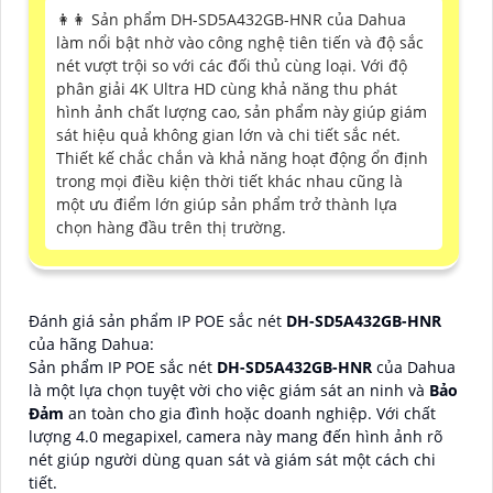
️👩‍👩 Sản phẩm DH-SD5A432GB-HNR của Dahua
làm nổi bật nhờ vào công nghệ tiên tiến và độ sắc
nét vượt trội so với các đối thủ cùng loại. Với độ
phân giải 4K Ultra HD cùng khả năng thu phát
hình ảnh chất lượng cao, sản phẩm này giúp giám
sát hiệu quả không gian lớn và chi tiết sắc nét.
Thiết kế chắc chắn và khả năng hoạt động ổn định
trong mọi điều kiện thời tiết khác nhau cũng là
một ưu điểm lớn giúp sản phẩm trở thành lựa
chọn hàng đầu trên thị trường.
Đánh giá sản phẩm IP POE sắc nét
DH-SD5A432GB-HNR
của hãng Dahua:
Sản phẩm IP POE sắc nét
DH-SD5A432GB-HNR
của Dahua
là một lựa chọn tuyệt vời cho việc giám sát an ninh và
Bảo
Đảm
an toàn cho gia đình hoặc doanh nghiệp. Với chất
lượng 4.0 megapixel, camera này mang đến hình ảnh rõ
nét giúp người dùng quan sát và giám sát một cách chi
tiết.