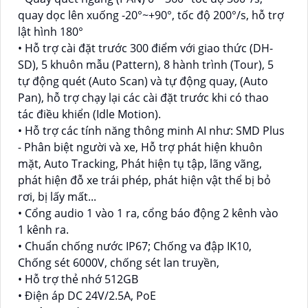
quay dọc lên xuống -20°~+90°, tốc độ 200°/s, hỗ trợ
lật hình 180°
• Hỗ trợ cài đặt trước 300 điểm với giao thức (DH-
SD), 5 khuôn mẫu (Pattern), 8 hành trình (Tour), 5
tự động quét (Auto Scan) và tự động quay, (Auto
Pan), hỗ trợ chạy lại các cài đặt trước khi có thao
tác điều khiển (Idle Motion).
• Hỗ trợ các tính năng thông minh AI như: SMD Plus
- Phân biệt người và xe, Hỗ trợ phát hiện khuôn
mặt, Auto Tracking, Phát hiện tụ tập, lãng vãng,
phát hiện đỗ xe trái phép, phát hiện vật thể bị bỏ
rơi, bị lấy mất...
• Cổng audio 1 vào 1 ra, cổng báo động 2 kênh vào
1 kênh ra.
• Chuẩn chống nước IP67; Chống va đập IK10,
Chống sét 6000V, chống sét lan truyền,
• Hỗ trợ thẻ nhớ 512GB
• Điện áp DC 24V/2.5A, PoE