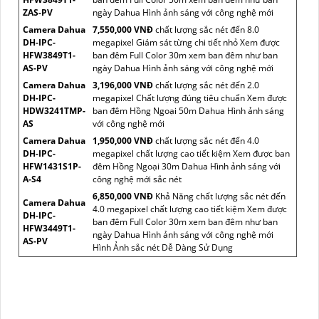
ZAS-PV
ngày Dahua Hình ảnh sáng với công nghệ mới
Camera Dahua
7,550,000 VNĐ
chất lượng sắc nét đến 8.0
DH-IPC-
megapixel Giám sát từng chi tiết nhỏ Xem được
HFW3849T1-
ban đêm Full Color 30m xem ban đêm như ban
AS-PV
ngày Dahua Hình ảnh sáng với công nghệ mới
Camera Dahua
3,196,000 VNĐ
chất lượng sắc nét đến 2.0
DH-IPC-
megapixel Chất lượng đúng tiêu chuẩn Xem được
HDW3241TMP-
ban đêm Hồng Ngoại 50m Dahua Hình ảnh sáng
AS
với công nghệ mới
Camera Dahua
1,950,000 VNĐ
chất lượng sắc nét đến 4.0
DH-IPC-
megapixel chất lượng cao tiết kiệm Xem được ban
HFW1431S1P-
đêm Hồng Ngoại 30m Dahua Hình ảnh sáng với
A-S4
công nghệ mới sắc nét
6,850,000 VNĐ
Khả Năng chất lượng sắc nét đến
Camera Dahua
4.0 megapixel chất lượng cao tiết kiệm Xem được
DH-IPC-
ban đêm Full Color 30m xem ban đêm như ban
HFW3449T1-
ngày Dahua Hình ảnh sáng với công nghệ mới
AS-PV
Hình Ảnh sắc nét Dễ Dàng Sử Dụng