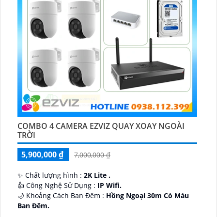
COMBO 4 CAMERA EZVIZ QUAY XOAY NGOÀI
TRỜI
5,900,000 ₫
7,000,000 ₫
✨ Chất lượng hình :
2K Lite .
👍 Công Nghệ Sử Dụng :
IP Wifi.
🌙 Khoảng Cách Ban Đêm :
Hồng Ngoại 30m Có Màu
Ban Ðêm.
🕉️ Cấu Tạo Camera
IP67 xoay 360.