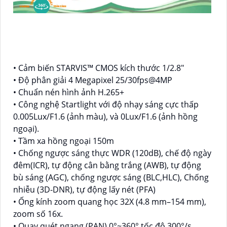
• Cảm biến STARVIS™ CMOS kích thước 1/2.8"
• Độ phân giải 4 Megapixel 25/30fps@4MP
• Chuẩn nén hình ảnh H.265+
• Công nghệ Startlight với độ nhạy sáng cực thấp
0.005Lux/F1.6 (ảnh màu), và 0Lux/F1.6 (ảnh hồng
ngoại).
• Tầm xa hồng ngoại 150m
• Chống ngược sáng thực WDR (120dB), chế độ ngày
đêm(ICR), tự động cân bằng trắng (AWB), tự động
bù sáng (AGC), chống ngược sáng (BLC,HLC), Chống
nhiễu (3D-DNR), tự động lấy nét (PFA)
• Ống kính zoom quang học 32X (4.8 mm–154 mm),
zoom số 16x.
• Quay quét ngang (PAN) 0°~360° tốc độ 300°/s,