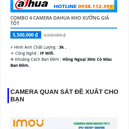
COMBO 4 CAMERA DAHUA KHO XƯỞNG GIÁ
TỐT
5,500,000 ₫
6,500,000 ₫
️⚡ Hình Ành Chất Lượng :
3k .
⚛️ Công Nghệ :
IP Wifi.
❈ Khoảng Cách Ban Đêm :
Hồng Ngoại 30m Có Màu
Ban Ðêm.
👑 Thiết Kế Camera
Xoay 360.
️✔️ Ưu Điểm :
Thu Âm Và Loa.
CAMERA QUAN SÁT ĐỀ XUẤT CHO
BẠN