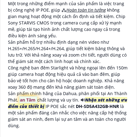
Một trong những điểm mạnh của sản phẩm là việc trang
bị công nghệ IP POE, giúp ⁂
Hoàn toàn tin tưởng
không
gian mạng hoạt động một cách ổn định và tiết kiệm. Chip
Sony STARVIS CMOS trong camera cung cấp xử lý mạnh
mẽ, giúp tái tạo hình ảnh chất lượng cao ngay cả trong
điều kiện ánh sáng yếu.
Sản phẩm hỗ trợ nhiều định dạng nén video như
H.265+/H.265/H.264+/H.264, giúp tiết kiệm băng thông và
lưu trữ. Với khả năng xoay và zoom chi tiết, người dùng có
thể giám sát một cách linh hoạt và chính xác.
Công nghệ ban đêm Starlight và hồng ngoại lên đến 150m
giúp camera hoạt động hiệu quả cả vào ban đêm, giúp
bảo vệ tốt hơn cho căn hộ hoặc doanh nghiệp. Khả năng
xoay 360 độ mang đến khả năng giám sát toàn diện.
Sản phẩm chính hãng của Dahua, phân phối tại An Thành
Phát,
an Tâm
chất lượng và uy tín. 🔊
Nhận xét những ưu
điểm của thiết bị
IP POE sắc nét
DH-SD5A432GB-HNR
là
một sản phẩm đáng cân nhắc cho việc nâng cấp hệ thống
giám sát an ninh, đem lại sự an tâm và an toàn cho người
dùng.