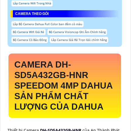
Lắp Camera Wifi Trong Nhà
CAMERA THEO GÓI
Lắp Bộ Camera Dahua Full Color ban đêm có màu
Bộ Camera Wifi Giá Rẻ
Bộ Camera Visioncop Ghi Âm Chính hãng
Bộ Camera Có Báo Đông
Lắp Camera Giá Rẻ Trọn Gói chính hãng
CAMERA
DH-
SD5A432GB-HNR
SPEEDOM 4MP DAHUA
SẢN PHẨM CHẤT
LƯỢNG CỦA DAHUA
Thiết bị Camera
DH-SD5A432GB-HNR
của An Thành Phát