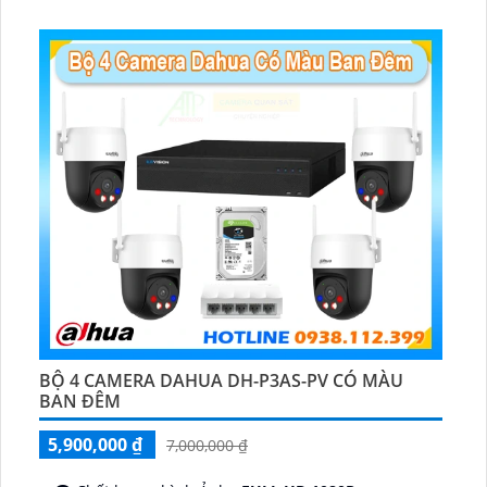
️📡 Ưu Điểm :
Thu Âm Và Loa.
BỘ 4 CAMERA DAHUA DH-P3AS-PV CÓ MÀU
BAN ĐÊM
5,900,000 ₫
7,000,000 ₫