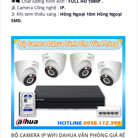
👁️‍🗨 Chất lượng hình Ảnh :
FULL HD 1080P .
🕉️ Camera Công nghệ :
IP.
🌛 Khi xem thiếu sáng :
Hồng Ngoại 10m Hồng Ngoại
SMD.
♊ Camera Thiết Kế
Dome Kim loại + Nhựa.
️💎 Chức Năng :
Thu Âm.
BỘ CAMERA IP WIFI DAHUA VĂN PHÒNG GIÁ RẺ