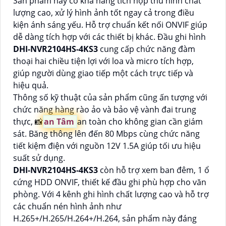
Sản phẩm này có khả năng tích hợp thu hình chất
lượng cao, xử lý hình ảnh tốt ngay cả trong điều
kiện ánh sáng yếu. Hỗ trợ chuẩn kết nối ONVIF giúp
dễ dàng tích hợp với các thiết bị khác. Đầu ghi hình
DHI-NVR2104HS-4KS3
cung cấp chức năng đàm
thoại hai chiều tiện lợi với loa và micro tích hợp,
giúp người dùng giao tiếp một cách trực tiếp và
hiệu quả.
Thông số kỹ thuật của sản phẩm cũng ấn tượng với
chức năng hàng rào ảo và bảo vệ vành đai trung
thực, 📸
an Tâm
an toàn cho không gian cần giám
sát. Băng thông lên đến 80 Mbps cùng chức năng
tiết kiệm điện với nguồn 12V 1.5A giúp tối ưu hiệu
suất sử dụng.
DHI-NVR2104HS-4KS3
còn hỗ trợ xem ban đêm, 1 ổ
cứng HDD ONVIF, thiết kế đầu ghi phù hợp cho văn
phòng. Với 4 kênh ghi hình chất lượng cao và hỗ trợ
các chuẩn nén hình ảnh như
H.265+/H.265/H.264+/H.264, sản phẩm này đáng