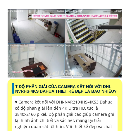
️❓ ĐỘ PHÂN GIẢI CỦA CAMERA KẾT NỐI VỚI DHI-
NVRHS-4KS DAHUA THIẾT KẾ ĐẸP LÀ BAO NHIÊU?
♥️ Camera kết nối với DHI-NVR2104HS-4KS3 Dahua
có độ phân giải lên đến 4K Ultra HD, tức là
3840x2160 pixel. Độ phân giải cao giúp camera ghi
lại hình ảnh chi tiết và sắc nét, mang lại trải
nghiệm quan sát tốt hơn. Với thiết kế đẹp và chất