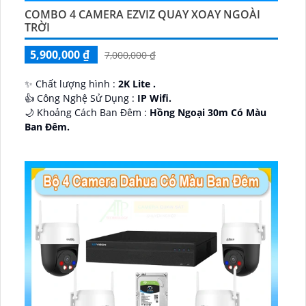
COMBO 4 CAMERA EZVIZ QUAY XOAY NGOÀI
TRỜI
5,900,000 ₫
7,000,000 ₫
✨ Chất lượng hình :
2K Lite .
👍 Công Nghệ Sử Dụng :
IP Wifi.
🌙 Khoảng Cách Ban Đêm :
Hồng Ngoại 30m Có Màu
Ban Ðêm.
🕉️ Cấu Tạo Camera
IP67 xoay 360.
️📡 Ưu Điểm :
Thu Âm Và Loa.