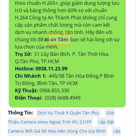
theo chuẩn H.265+, giúp giảm dung lượng lưu
trữ và băng thông hơn 60% so với chuẩn
H.264 Công ty An Thành Phát không chỉ cung
cấp sản phẩm chất lượng mà còn cam kết
dịch vụ nhanh chóng, tận tình. Hãy đến với
chúng tôi để 📸
an Tâm
bạn sẽ hài lòng với sự
lựa chọn của mình.
Trụ Sở:
51 Lũy Bán Bích, P. Tân Thới Hòa,
Q.Tân Phú, TP.HCM
Hotline: 0938.11.23.99
Chi Nhánh 1:
445/38 Tân Hòa Đông,P Bình
Trị Đông, Bình Tân, TP HCM
Kỹ Thuật:
0906.855.330
Điện Thoại:
(028) 6688.4949
Thông Tin:
Dịch Vụ Thuê It Quận Tân Phú
Giới
Thiệu Camera Imou Ngoài Trời IPC-S21FP
Lắp Đặt
Camera Wifi Giá Rẻ Nào Nên Dùng Cho Gia Đình
Lắp