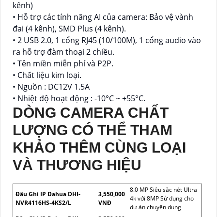
kênh)
• Hỗ trợ các tính năng AI của camera: Bảo vệ vành
đai (4 kênh), SMD Plus (4 kênh).
• 2 USB 2.0, 1 cổng RJ45 (10/100M), 1 cổng audio vào
ra hỗ trợ đàm thoại 2 chiều.
• Tên miền miễn phí và P2P.
• Chất liệu kim loại.
• Nguồn : DC12V 1.5A
• Nhiệt độ hoạt động : -10°C ~ +55°C.
DÒNG CAMERA CHẤT
LƯỢNG CÓ THỂ THAM
KHẢO THÊM CÙNG LOẠI
VÀ THƯƠNG HIỆU
8.0 MP Siêu sắc nét Ultra
Đầu Ghi IP Dahua DHI-
3,550,000
4k với 8MP Sử dụng cho
NVR4116HS-4KS2/L
VNĐ
dự án chuyên dụng