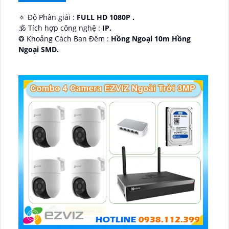
🔅 Độ Phân giải :
FULL HD 1080P .
🕉️ Tích hợp công nghệ :
IP.
❂ Khoảng Cách Ban Đêm :
Hồng Ngoại 10m Hồng
Ngoại SMD.
🛡 Mẫu Camera
Dome Kim loại + Nhựa.
️📢 Ưu Điểm :
Thu Âm.