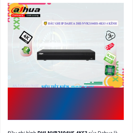
CAMERA CHÍNH HÃNG
DHI-NVR2104HS-4KS3
CỦA DAHUA
Đầu ghi hình
DHI-NVR2104HS-4KS3
của Dahua là