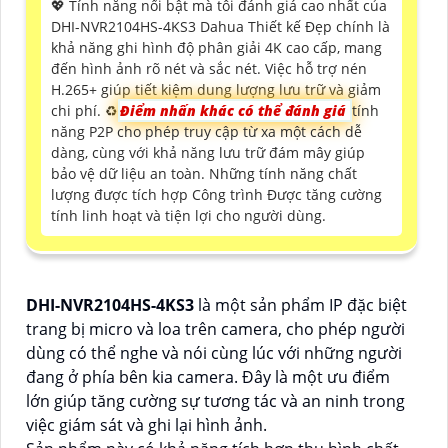
💖 Tính năng nổi bật mà tôi đánh giá cao nhất của
DHI-NVR2104HS-4KS3 Dahua Thiết kế Đẹp chính là
khả năng ghi hình độ phân giải 4K cao cấp, mang
đến hình ảnh rõ nét và sắc nét. Việc hỗ trợ nén
H.265+ giúp tiết kiệm dung lượng lưu trữ và giảm
chi phí. ♻
Điểm nhấn khác có thể đánh giá
tính
năng P2P cho phép truy cập từ xa một cách dễ
dàng, cùng với khả năng lưu trữ đám mây giúp
bảo vệ dữ liệu an toàn. Những tính năng chất
lượng được tích hợp Công trình Được tăng cường
tính linh hoạt và tiện lợi cho người dùng.
DHI-NVR2104HS-4KS3
là một sản phẩm IP đặc biệt
trang bị micro và loa trên camera, cho phép người
dùng có thể nghe và nói cùng lúc với những người
đang ở phía bên kia camera. Đây là một ưu điểm
lớn giúp tăng cường sự tương tác và an ninh trong
việc giám sát và ghi lại hình ảnh.