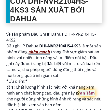
CỦA
DHI-NVR2104HS-
4KS3
SẢN XUẤT BỞI
DAHUA
về sản phẩm Đầu Ghi IP Dahua DHI-NVR2104HS-
4KS2:
Đầu ghi IP Dahua
DHI-NVR2104HS-4KS3
là một sản
phẩm đáng
nhấn mạnh
trong lĩnh vực giám sát an
ninh, với nhiều tính năng và ưu điểm nổi bật. Đầu
ghi này được trang bị đặc biệt với micro và loa trên
camera, cho phép người dùng đồng thời nghe và
nói trong quá trình giám sát.
*Ưu điểm:*
🚧
1:
Chất lượng hình sắc nét: Với khả năng xem
hình ảnh chất lượng cao, đầu ghi này 📸
an Tâm
cho người dùng những hình ảnh rõ ràng và sắc nét,
đặc biệt khi xem vào ban đêm.