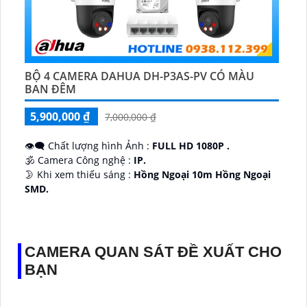
BỘ 4 CAMERA DAHUA DH-P3AS-PV CÓ MÀU
BAN ĐÊM
5,900,000 ₫
7,000,000 ₫
👁️‍🗨 Chất lượng hình Ảnh :
FULL HD 1080P .
🕉️ Camera Công nghệ :
IP.
🌛 Khi xem thiếu sáng :
Hồng Ngoại 10m Hồng Ngoại
SMD.
♊ Camera Thiết Kế
Dome Kim loại + Nhựa.
️💎 Chức Năng :
Thu Âm.
CAMERA QUAN SÁT ĐỀ XUẤT CHO
BẠN