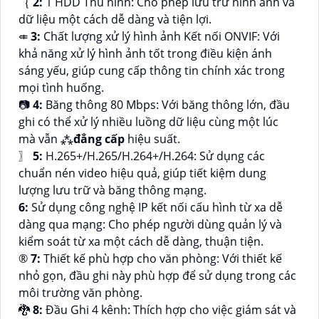
｛
2:
1 HDD Thu hình: Cho phép lưu trữ hình ảnh và
dữ liệu một cách dễ dàng và tiện lợi.
⤂
3:
Chất lượng xử lý hình ảnh Kết nối ONVIF: Với
khả năng xử lý hình ảnh tốt trong điều kiện ánh
sáng yếu, giúp cung cấp thông tin chính xác trong
mọi tình huống.
📷
4:
Băng thông 80 Mbps: Với băng thông lớn, đầu
ghi có thể xử lý nhiều luồng dữ liệu cùng một lúc
mà vẫn ⁂
đẳng cấp
hiệu suất.
〗
5:
H.265+/H.265/H.264+/H.264: Sử dụng các
chuẩn nén video hiệu quả, giúp tiết kiệm dung
lượng lưu trữ và băng thông mạng.
6:
Sử dụng công nghệ IP kết nối cấu hình từ xa dễ
dàng qua mạng: Cho phép người dùng quản lý và
kiểm soát từ xa một cách dễ dàng, thuận tiện.
®️
7:
Thiết kế phù hợp cho văn phòng: Với thiết kế
nhỏ gọn, đầu ghi này phù hợp để sử dụng trong các
môi trường văn phòng.
🐉️
8:
Đầu Ghi 4 kênh: Thích hợp cho việc giám sát và