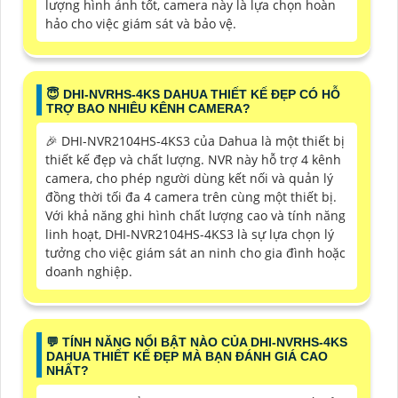
lượng hình ảnh tốt, camera này là lựa chọn hoàn
hảo cho việc giám sát và bảo vệ.
😇 DHI-NVRHS-4KS DAHUA THIẾT KẾ ĐẸP CÓ HỖ
TRỢ BAO NHIÊU KÊNH CAMERA?
️🎉 DHI-NVR2104HS-4KS3 của Dahua là một thiết bị
thiết kế đẹp và chất lượng. NVR này hỗ trợ 4 kênh
camera, cho phép người dùng kết nối và quản lý
đồng thời tối đa 4 camera trên cùng một thiết bị.
Với khả năng ghi hình chất lượng cao và tính năng
linh hoạt, DHI-NVR2104HS-4KS3 là sự lựa chọn lý
tưởng cho việc giám sát an ninh cho gia đình hoặc
doanh nghiệp.
️💬 TÍNH NĂNG NỔI BẬT NÀO CỦA DHI-NVRHS-4KS
DAHUA THIẾT KẾ ĐẸP MÀ BẠN ĐÁNH GIÁ CAO
NHẤT?