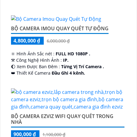
BỘ CAMERA IMOU QUAY QUÉT TỰ ĐỘNG
4,800,000 ₫
6,000,000 ₫
🔆 Hình Ảnh Sắc nét :
FULL HD 1080P .
⚒ Công Nghệ Hình Ảnh :
IP.
🌔 Xem Được Ban Đêm :
Từng Vị Trí Camera .
👑 Thiết Kế Camera
Đầu Ghi 4 kênh.
️🔮 Đặt Điểm :
Công Nghệ AI.
BỘ CAMERA EZVIZ WIFI QUAY QUÉT TRONG
NHÀ
900,000 ₫
1,100,000 ₫