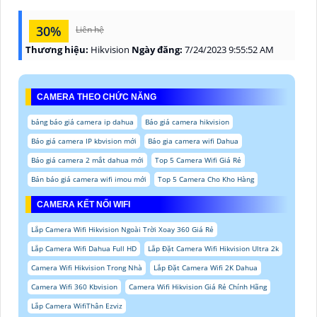
30%
Liên hệ
Thương hiệu:
Hikvision
Ngày đăng:
7/24/2023 9:55:52 AM
CAMERA THEO CHỨC NĂNG
bảng báo giá camera ip dahua
Báo giá camera hikvision
Báo giá camera IP kbvision mới
Báo gia camera wifi Dahua
Báo giá camera 2 mắt dahua mới
Top 5 Camera Wifi Giá Rẻ
Bản báo giá camera wifi imou mới
Top 5 Camera Cho Kho Hàng
CAMERA KẾT NỐI WIFI
Lắp Camera Wifi Hikvision Ngoài Trời Xoay 360 Giá Rẻ
Lắp Camera Wifi Dahua Full HD
Lắp Đặt Camera Wifi Hikvision Ultra 2k
Camera Wifi Hikvision Trong Nhà
Lắp Đặt Camera Wifi 2K Dahua
Camera Wifi 360 Kbvision
Camera Wifi Hikvision Giá Rẻ Chính Hãng
Lắp Camera WifiThân Ezviz