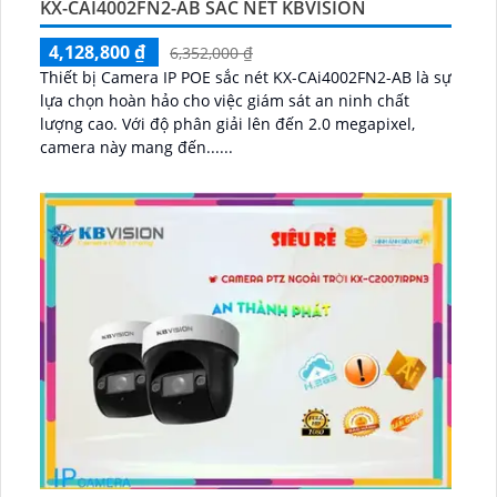
KX-CAI4002FN2-AB SẮC NÉT KBVISION
4,128,800 ₫
6,352,000 ₫
Thiết bị Camera IP POE sắc nét KX-CAi4002FN2-AB là sự
lựa chọn hoàn hảo cho việc giám sát an ninh chất
lượng cao. Với độ phân giải lên đến 2.0 megapixel,
camera này mang đến......