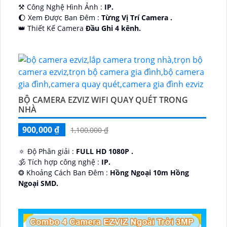
⚒ Công Nghệ Hình Ảnh :
IP.
🌔 Xem Được Ban Đêm :
Từng Vị Trí Camera .
👑 Thiết Kế Camera
Đầu Ghi 4 kênh.
️🔮 Đặt Điểm :
Công Nghệ AI.
BỘ CAMERA EZVIZ WIFI QUAY QUÉT TRONG
NHÀ
900,000 ₫
1,100,000 ₫
🔅 Độ Phân giải :
FULL HD 1080P .
🕉️ Tích hợp công nghệ :
IP.
❂ Khoảng Cách Ban Đêm :
Hồng Ngoại 10m Hồng
Ngoại SMD.
🛡 Mẫu Camera
Dome Kim loại + Nhựa.
️📢 Ưu Điểm :
Thu Âm.