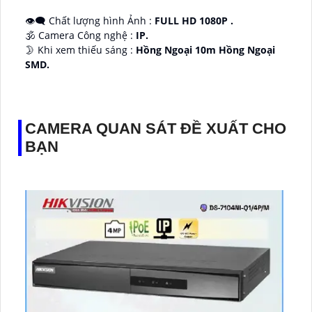
👁️‍🗨 Chất lượng hình Ảnh :
FULL HD 1080P .
🕉️ Camera Công nghệ :
IP.
🌛 Khi xem thiếu sáng :
Hồng Ngoại 10m Hồng Ngoại
SMD.
♊ Camera Thiết Kế
Dome Kim loại + Nhựa.
️💎 Chức Năng :
Thu Âm.
CAMERA QUAN SÁT ĐỀ XUẤT CHO
BẠN