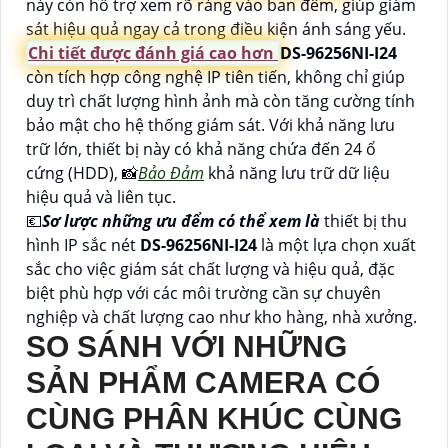
này còn hỗ trợ xem rõ ràng vào ban đêm, giúp giám
sát hiệu quả ngay cả trong điều kiện ánh sáng yếu.
Chi tiết được đánh giá cao hơn
DS-96256NI-I24
còn tích hợp công nghệ IP tiên tiến, không chỉ giúp
duy trì chất lượng hình ảnh mà còn tăng cường tính
bảo mật cho hệ thống giám sát. Với khả năng lưu
trữ lớn, thiết bị này có khả năng chứa đến 24 ổ
cứng (HDD), 📸
Bảo Đảm
khả năng lưu trữ dữ liệu
hiệu quả và liên tục.
💶
Sơ lược những ưu đểm có thể xem là
thiết bị thu
hình IP sắc nét
DS-96256NI-I24
là một lựa chọn xuất
sắc cho việc giám sát chất lượng và hiệu quả, đặc
biệt phù hợp với các môi trường cần sự chuyên
nghiệp và chất lượng cao như kho hàng, nhà xưởng.
SO SÁNH VỚI NHỮNG
SẢN PHẨM CAMERA CÓ
CÙNG PHÂN KHÚC CÙNG