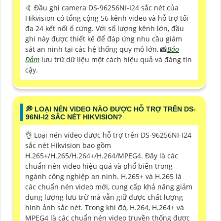
🤙 Đầu ghi camera DS-96256NI-I24 sắc nét của
Hikvision có tổng cộng 56 kênh video và hỗ trợ tối
đa 24 kết nối ổ cứng. Với số lượng kênh lớn, đầu
ghi này được thiết kế để đáp ứng nhu cầu giám
sát an ninh tại các hệ thống quy mô lớn, 📸
Bảo
Đảm
lưu trữ dữ liệu một cách hiệu quả và đáng tin
cậy.
️💭 LOẠI NÉN VIDEO NÀO ĐƯỢC HỖ TRỢ TRÊN DS-
96NI-I2 SẮC NÉT HIKVISION?
👌 Loại nén video được hỗ trợ trên DS-96256NI-I24
sắc nét Hikvision bao gồm
H.265+/H.265/H.264+/H.264/MPEG4. Đây là các
chuẩn nén video hiệu quả và phổ biến trong
ngành công nghiệp an ninh. H.265+ và H.265 là
các chuẩn nén video mới, cung cấp khả năng giảm
dung lượng lưu trữ mà vẫn giữ được chất lượng
hình ảnh sắc nét. Trong khi đó, H.264, H.264+ và
MPEG4 là các chuẩn nén video truyền thống được