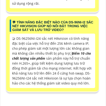
sử dụng rộng rãi.
️💬 TÍNH NĂNG ĐẶC BIỆT NÀO CỦA DS-96NI-I2 SẮC
NÉT HIKVISION GIÚP NÓ NỔI BẬT TRONG VIỆC
GIÁM SÁT VÀ LƯU TRỮ VIDEO?
🤝 DS-96256NI-I24 sắc nét Hikvision có tính năng
đặc biệt của việc hỗ trợ đến 256 kênh camera IP,
cho phép giám sát một lượng lớn các không gian
mà không cần nhiều thiết bị phụ trợ. ꙰
Điểm 10 cho
chất lượng sản phẩm
sản phẩm này hỗ trợ chuẩn
nén H.265+, giúp tiết kiệm dung lượng lưu trữ
đồng thời giảm tải cho mạng internet. Kết hợp với
khả năng lưu trữ lên đến 24 ổ cứng hot-swap, DS-
96256NI-I24 sắc nét Hikvision là sự lựa chọn hoàn
hảo cho các hệ thống giám sát video quy mô lớn.