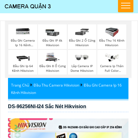
Đầu Ghi Camera
Đầu Ghi IP 4k
Đầu Ghi 2 Ổ Cứng
Đầu Thu 16 Kênh
Ip 16 Kênh
Hikvision
Hikvision
Hikvision
Hikvision
Đầu Ghi Ip 64
Đầu Ghi 8 Ổ Cưng
Lắp Camera IP
Camera Ip Thân
Kênh Hikvision
Hikvision
Dome Hikvision
Full Color
Hikvision
Trang Chủ
Đầu Thu Camera Hikvision
Đầu Ghi Camera Ip 16
Kênh Hikvision
DS-96256NI-I24 Sắc Nét Hikvision