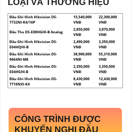
LOẠI VÀ THƯƠNG HIỆU
Đầu Ghi Hình Hikvision DS-
15,540,000
22,300,000
7732NI-K4/16P
VNĐ
VNĐ
2,850,000
3,870,000
Đầu Thu DS-E08HGHI-B Analog
VNĐ
VNĐ
Đầu Ghi Hình Hikvision DS-
2,490,000
3,350,000
E04HQHI-B
VNĐ
VNĐ
Đầu Ghi Hình Hikvision DS-
38,900,000
55,310,000
9664NI-M8
VNĐ
VNĐ
Đầu Ghi Hình Hikvision DS-
2,350,000
3,350,000
E04HGHI-B
VNĐ
VNĐ
Đầu Ghi Hình Hikvision DS-
8,430,000
12,430,000
7716NXI-K4
VNĐ
VNĐ
CÔNG TRÌNH ĐƯỢC
KHUYẾN NGHỊ ĐẦU