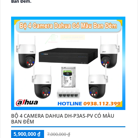
Ban Ðêm.
🕉️ Cấu Tạo Camera
IP67 xoay 360.
️📡 Ưu Điểm :
Thu Âm Và Loa.
BỘ 4 CAMERA DAHUA DH-P3AS-PV CÓ MÀU
BAN ĐÊM
5,900,000 ₫
7,000,000 ₫