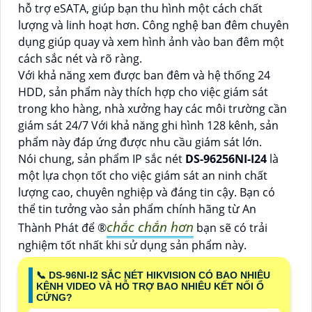
hỗ trợ eSATA, giúp bạn thu hình một cách chất
lượng và linh hoạt hơn. Công nghệ ban đêm chuyên
dụng giúp quay và xem hình ảnh vào ban đêm một
cách sắc nét và rõ ràng.
Với khả năng xem được ban đêm và hệ thống 24
HDD, sản phẩm này thích hợp cho việc giám sát
trong kho hàng, nhà xưởng hay các môi trường cần
giám sát 24/7 Với khả năng ghi hình 128 kênh, sản
phẩm này đáp ứng được nhu cầu giám sát lớn.
Nói chung, sản phẩm IP sắc nét
DS-96256NI-I24
là
một lựa chọn tốt cho việc giám sát an ninh chất
lượng cao, chuyên nghiệp và đáng tin cậy. Bạn có
thể tin tưởng vào sản phẩm chính hãng từ An
chắc chắn hơn
Thành Phát để ®️
bạn sẽ có trải
nghiệm tốt nhất khi sử dụng sản phẩm này.
📞 DS-96NI-I2 SẮC NÉT HIKVISION CÓ BAO NHIÊU
KÊNH VIDEO VÀ HỖ TRỢ BAO NHIÊU KẾT NỐI Ổ
CỨNG?