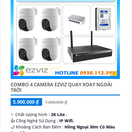
COMBO 4 CAMERA EZVIZ QUAY XOAY NGOÀI
TRỜI
5,900,000 ₫
7,000,000 ₫
✨ Chất lượng hình :
2K Lite .
👍 Công Nghệ Sử Dụng :
IP Wifi.
🌙 Khoảng Cách Ban Đêm :
Hồng Ngoại 30m Có Màu