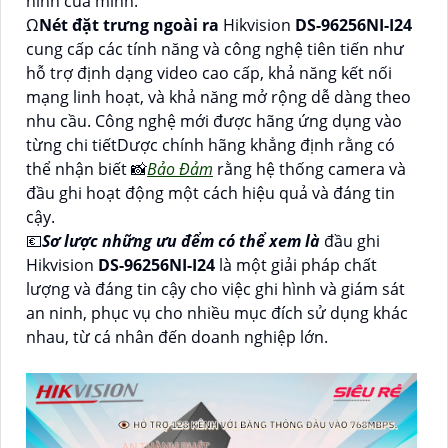
ninh của mình.
Ω
Nét đặt trưng ngoài ra
Hikvision
DS-96256NI-I24
cung cấp các tính năng và công nghệ tiên tiến như
hỗ trợ định dạng video cao cấp, khả năng kết nối
mạng linh hoạt, và khả năng mở rộng dễ dàng theo
nhu cầu. Công nghệ mới được hãng ứng dụng vào
từng chi tiếtDược chính hãng khẳng định rằng có
thể nhận biết 📸
Bảo Đảm
rằng hệ thống camera và
đầu ghi hoạt động một cách hiệu quả và đáng tin
cậy.
💶
Sơ lược những ưu đểm có thể xem là
đầu ghi
Hikvision
DS-96256NI-I24
là một giải pháp chất
lượng và đáng tin cậy cho việc ghi hình và giám sát
an ninh, phục vụ cho nhiều mục đích sử dụng khác
nhau, từ cá nhân đến doanh nghiệp lớn.