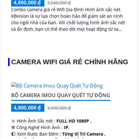
4,800,000 ₫
5,540,000 ₫
Combo camera giá rẻ Wifi Gia Đình Hình ảnh sắc nét
KBvision là sự lựa chọn hoàn hảo để giám sát an ninh
cho ngôi nhà của bạn. Với chất lượng hình ảnh sắc nét
và ổn định, bạn có thể theo dõi mọi hoạt động từ xa
một cách dễ dàng...
CAMERA WIFI GIÁ RẺ CHÍNH HÃNG
BỘ CAMERA IMOU QUAY QUÉT TỰ ĐỘNG
4,800,000 ₫
6,000,000 ₫
🔆 Hình Ảnh Sắc nét :
FULL HD 1080P .
⚒ Công Nghệ Hình Ảnh :
IP.
🌔 Xem Được Ban Đêm :
Từng Vị Trí Camera .