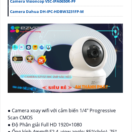
Camera Visioncop VSC-IPA0650R-PF
Camera Dahua DH-IPC-HDBW3231FP-M
● Camera xoay wifi với cảm biến 1/4" Progressive
Scan CMOS
● Độ Phân giải Full HD 1920×1080
● Ống kính 4mm@ F2.4, view angle: 85°(chéo), 75°