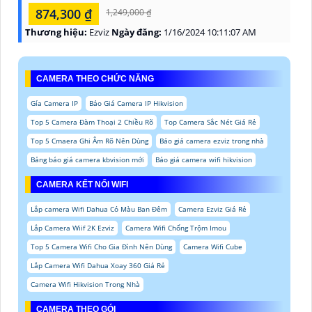
874,300 ₫
1,249,000 ₫
Thương hiệu:
Ezviz
Ngày đăng:
1/16/2024 10:11:07 AM
CAMERA THEO CHỨC NĂNG
Gía Camera IP
Báo Giá Camera IP Hikvision
Top 5 Camera Đàm Thoại 2 Chiều Rõ
Top Camera Sắc Nét Giá Rẻ
Top 5 Cmaera Ghi Âm Rõ Nên Dùng
Báo giá camera ezviz trong nhà
Bảng báo giá camera kbvision mới
Báo giá camera wifi hikvision
CAMERA KẾT NỐI WIFI
Lắp camera Wifi Dahua Có Màu Ban Đêm
Camera Ezviz Giá Rẻ
Lắp Camera Wiif 2K Ezviz
Camera Wifi Chống Trộm Imou
Top 5 Camera Wifi Cho Gia Đình Nên Dùng
Camera Wifi Cube
Lắp Camera Wifi Dahua Xoay 360 Giá Rẻ
Camera Wifi Hikvision Trong Nhà
CAMERA THEO GÓI