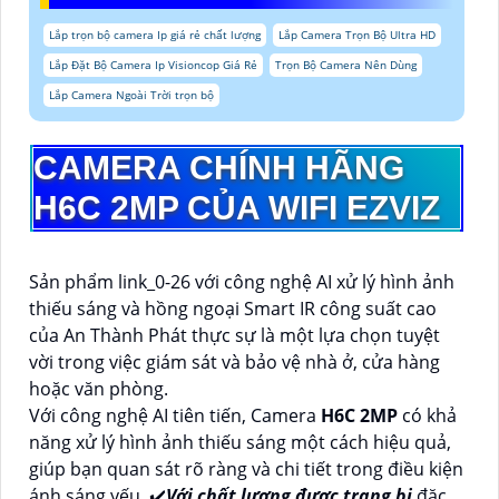
Lắp trọn bộ camera Ip giá rẻ chất lượng
Lắp Camera Trọn Bộ Ultra HD
Lắp Đặt Bộ Camera Ip Visioncop Giá Rẻ
Trọn Bộ Camera Nên Dùng
Lắp Camera Ngoài Trời trọn bộ
CAMERA CHÍNH HÃNG
H6C 2MP
CỦA WIFI EZVIZ
Sản phẩm link_0-26 với công nghệ AI xử lý hình ảnh
thiếu sáng và hồng ngoại Smart IR công suất cao
của An Thành Phát thực sự là một lựa chọn tuyệt
vời trong việc giám sát và bảo vệ nhà ở, cửa hàng
hoặc văn phòng.
Với công nghệ AI tiên tiến, Camera
H6C 2MP
có khả
năng xử lý hình ảnh thiếu sáng một cách hiệu quả,
giúp bạn quan sát rõ ràng và chi tiết trong điều kiện
ánh sáng yếu. ✔️
Với chất lượng được trang bị
đặc