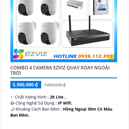
COMBO 4 CAMERA EZVIZ QUAY XOAY NGOÀI
TRỜI
5,900,000 ₫
7,000,000 ₫
✨ Chất lượng hình :
2K Lite .
👍 Công Nghệ Sử Dụng :
IP Wifi.
🌙 Khoảng Cách Ban Đêm :
Hồng Ngoại 30m Có Màu
Ban Ðêm.
🕉️ Cấu Tạo Camera
IP67 xoay 360.
️📡 Ưu Điểm :
Thu Âm Và Loa.