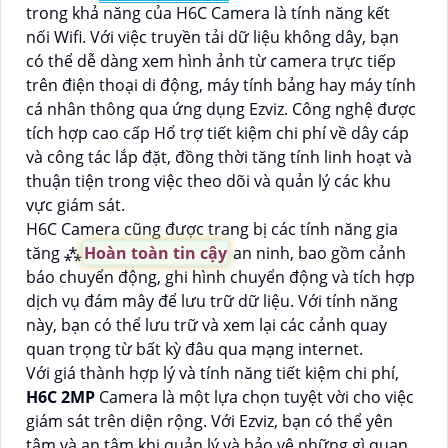
trong khả năng của H6C Camera là tính năng kết
nối Wifi. Với việc truyền tải dữ liệu không dây, bạn
có thể dễ dàng xem hình ảnh từ camera trực tiếp
trên điện thoại di động, máy tính bảng hay máy tính
cá nhân thông qua ứng dụng Ezviz. Công nghệ được
tích hợp cao cấp Hổ trợ tiết kiệm chi phí về dây cáp
và công tác lắp đặt, đồng thời tăng tính linh hoạt và
thuận tiện trong việc theo dõi và quản lý các khu
vực giám sát.
H6C Camera cũng được trang bị các tính năng gia
tăng ⁂
Hoàn toàn tin cậy
an ninh, bao gồm cảnh
báo chuyển động, ghi hình chuyển động và tích hợp
dịch vụ đám mây để lưu trữ dữ liệu. Với tính năng
này, bạn có thể lưu trữ và xem lại các cảnh quay
quan trọng từ bất kỳ đâu qua mạng internet.
Với giá thành hợp lý và tính năng tiết kiệm chi phí,
H6C 2MP
Camera là một lựa chọn tuyệt vời cho việc
giám sát trên diện rộng. Với Ezviz, bạn có thể yên
tâm và an tâm khi quản lý và bảo vệ những gì quan