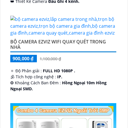
👑 Thiết Kế Camera
Đầu Ghi 4 kênh.
️🔮 Đặt Điểm :
Công Nghệ AI.
BỘ CAMERA EZVIZ WIFI QUAY QUÉT TRONG
NHÀ
900,000 ₫
1,100,000 ₫
🔅 Độ Phân giải :
FULL HD 1080P .
🕉️ Tích hợp công nghệ :
IP.
❂ Khoảng Cách Ban Đêm :
Hồng Ngoại 10m Hồng
Ngoại SMD.
🛡 Mẫu Camera
Dome Kim loại + Nhựa.
️📢 Ưu Điểm :
Thu Âm.