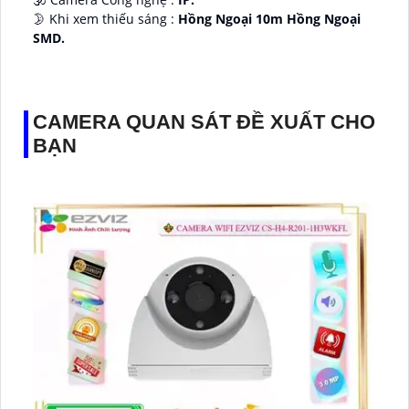
🌛 Khi xem thiếu sáng :
Hồng Ngoại 10m Hồng Ngoại
SMD.
♊ Camera Thiết Kế
Dome Kim loại + Nhựa.
️💎 Chức Năng :
Thu Âm.
CAMERA QUAN SÁT ĐỀ XUẤT CHO
BẠN