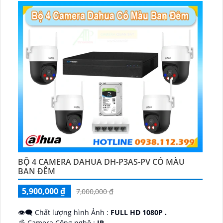
BỘ 4 CAMERA DAHUA DH-P3AS-PV CÓ MÀU
BAN ĐÊM
5,900,000 ₫
7,000,000 ₫
👁️‍🗨 Chất lượng hình Ảnh :
FULL HD 1080P .
🕉️ Camera Công nghệ :
IP.