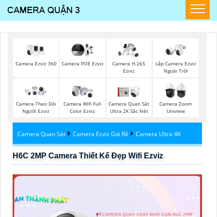
Camera Ezviz 360
Lắp Camera Ezviz
Camera POE Ezviz
Camera H.265
Ngoài Trời
Ezviz
Camera Theo Dỏi
Camera Wifi Full
Camera Quan Sát
Camera Zoom
Người Ezviz
Color Ezviz
Ultra 2K Sắc Nét
Uniview
Camera Quan Sát
Camera Ezviz Giá Rẻ
Camera Ultra 4K
H6C 2MP Camera Thiết Kế Đẹp Wifi Ezviz