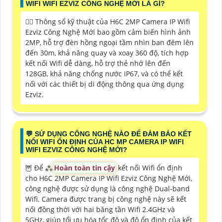
WIFI WIFI EZVIZ CÔNG NGHỆ MỚI LÀ GÌ?
🙆‍♀️ Thông số kỹ thuật của H6C 2MP Camera IP Wifi
Ezviz Công Nghệ Mới bao gồm cảm biến hình ảnh
2MP, hỗ trợ đèn hồng ngoại tầm nhìn ban đêm lên
đến 30m, khả năng quay và xoay 360 độ, tích hợp
kết nối Wifi dễ dàng, hỗ trợ thẻ nhớ lên đến
128GB, khả năng chống nước IP67, và có thể kết
nối với các thiết bị di động thông qua ứng dụng
Ezviz.
️💬 SỬ DỤNG CÔNG NGHỆ NÀO ĐỂ ĐẢM BẢO KẾT
NỐI WIFI ỔN ĐỊNH CỦA HC MP CAMERA IP WIFI
WIFI EZVIZ CÔNG NGHỆ MỚI?
🦉 Để ⁂
Hoàn toàn tin cậy
kết nối Wifi ổn định
cho H6C 2MP Camera IP Wifi Ezviz Công Nghệ Mới,
công nghệ được sử dụng là công nghệ Dual-band
Wifi. Camera được trang bị công nghệ này sẽ kết
nối đồng thời với hai băng tần Wifi 2.4GHz và
5GHz, giúp tối ưu hóa tốc độ và độ ổn định của kết