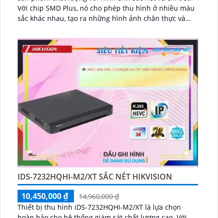
Với chip SMD Plus, nó cho phép thu hình ở nhiều màu
sắc khác nhau, tạo ra những hình ảnh chân thực và
sống động...
IDS-7232HQHI-M2/XT SẮC NÉT HIKVISION
10,450,000 ₫
14,960,000 ₫
Thiết bị thu hình iDS-7232HQHI-M2/XT là lựa chọn
hoàn hảo cho hệ thống giám sát chất lượng cao. Với