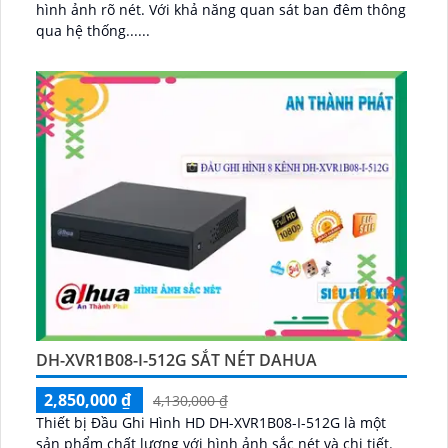
hình ảnh rõ nét. Với khả năng quan sát ban đêm thông
qua hệ thống......
DH-XVR1B08-I-512G SẮT NÉT DAHUA
2,850,000 ₫
4,130,000 ₫
Thiết bị Đầu Ghi Hình HD DH-XVR1B08-I-512G là một
sản phẩm chất lượng với hình ảnh sắc nét và chi tiết.