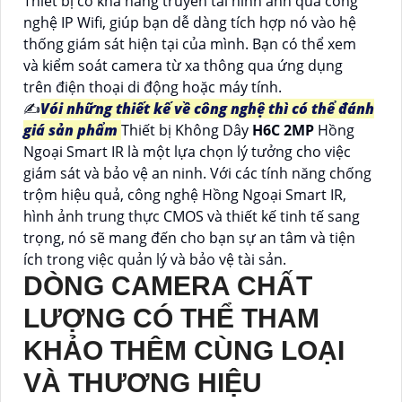
Thiết bị có khả năng truyền tải hình ảnh qua công
nghệ IP Wifi, giúp bạn dễ dàng tích hợp nó vào hệ
thống giám sát hiện tại của mình. Bạn có thể xem
và kiểm soát camera từ xa thông qua ứng dụng
trên điện thoại di động hoặc máy tính.
✍️
Vói những thiết kế về công nghệ thì có thể đánh
giá sản phẩm
Thiết bị Không Dây
H6C 2MP
Hồng
Ngoại Smart IR là một lựa chọn lý tưởng cho việc
giám sát và bảo vệ an ninh. Với các tính năng chống
trộm hiệu quả, công nghệ Hồng Ngoại Smart IR,
hình ảnh trung thực CMOS và thiết kế tinh tế sang
trọng, nó sẽ mang đến cho bạn sự an tâm và tiện
ích trong việc quản lý và bảo vệ tài sản.
DÒNG CAMERA CHẤT
LƯỢNG CÓ THỂ THAM
KHẢO THÊM CÙNG LOẠI
VÀ THƯƠNG HIỆU