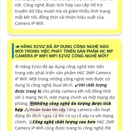
nối. Công nghệ được tích hợp cao cấp Hổ trợ
truyền dữ liệu mượt mà và giảm thiểu tình trạng
mất kết nối, đồng thời cải thiện hiệu suất của
Camera IP Wifi.
📣 HÃNG EZVIZ ĐÃ ÁP DỤNG CÔNG NGHỆ NÀO
MỚI TRONG VIỆC PHÁT TRIỂN SẢN PHẨM HC MP
CAMERA IP WIFI WIFI EZVIZ CÔNG NGHỆ MỚI?
🦅 Hãng Ezviz đã áp dụng công nghệ tiên tiến
trong việc phát triển sản phẩm H6C 2MP Camera
IP Wifi. Một trong những công nghệ mới được sử
dụng là công nghệ Dual Wi-Fi. ✔️
Với chất lượng
được trang bị
cho phép camera kết nối đồng thời
với 2 mạng Wi-Fi, một mạng chính và một mạng dự
phòng. 🎛
Những công nghệ ấn tượng được tích
hợp
⁂
Hoàn toàn tin cậy
rằng camera vẫn hoạt
động ổn định ngay cả khi có sự cố xảy ra với mạng
chính. ️🥈
Công nghệ chất lượng cao hơn
H6C 2MP
Camera IP Wifi cũng được trang bị công nghệ PIR