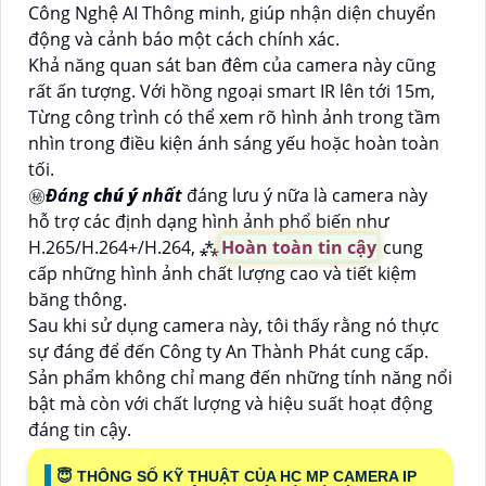
Công Nghệ AI Thông minh, giúp nhận diện chuyển
động và cảnh báo một cách chính xác.
Khả năng quan sát ban đêm của camera này cũng
rất ấn tượng. Với hồng ngoại smart IR lên tới 15m,
Từng công trình có thể xem rõ hình ảnh trong tầm
nhìn trong điều kiện ánh sáng yếu hoặc hoàn toàn
tối.
㊙️
Đáng
chú ý
nhất
đáng lưu ý nữa là camera này
hỗ trợ các định dạng hình ảnh phổ biến như
H.265/H.264+/H.264, ⁂
Hoàn toàn tin cậy
cung
cấp những hình ảnh chất lượng cao và tiết kiệm
băng thông.
Sau khi sử dụng camera này, tôi thấy rằng nó thực
sự đáng để đến Công ty An Thành Phát cung cấp.
Sản phẩm không chỉ mang đến những tính năng nổi
bật mà còn với chất lượng và hiệu suất hoạt động
đáng tin cậy.
😇 THÔNG SỐ KỸ THUẬT CỦA HC MP CAMERA IP