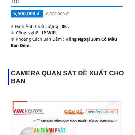
TỐT
5,500,000 ₫
6,500,000 ₫
️⚡ Hình Ành Chất Lượng :
3k .
⚛️ Công Nghệ :
IP Wifi.
❈ Khoảng Cách Ban Đêm :
Hồng Ngoại 30m Có Màu
Ban Ðêm.
👑 Thiết Kế Camera
Xoay 360.
️✔️ Ưu Điểm :
Thu Âm Và Loa.
CAMERA QUAN SÁT ĐỀ XUẤT CHO
BẠN