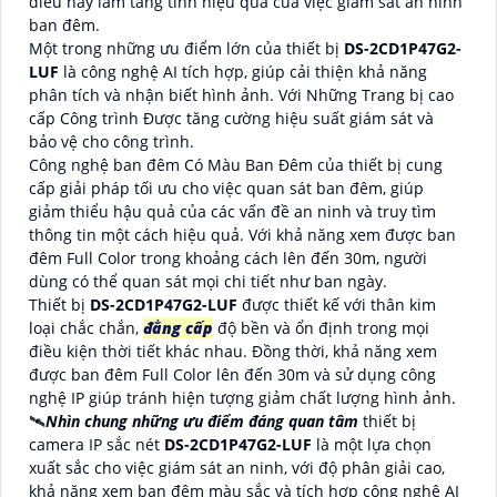
điều này làm tăng tính hiệu quả của việc giám sát an ninh
ban đêm.
Một trong những ưu điểm lớn của thiết bị
DS-2CD1P47G2-
LUF
là công nghệ AI tích hợp, giúp cải thiện khả năng
phân tích và nhận biết hình ảnh. Với Những Trang bị cao
cấp Công trình Được tăng cường hiệu suất giám sát và
bảo vệ cho công trình.
Công nghệ ban đêm Có Màu Ban Đêm của thiết bị cung
cấp giải pháp tối ưu cho việc quan sát ban đêm, giúp
giảm thiểu hậu quả của các vấn đề an ninh và truy tìm
thông tin một cách hiệu quả. Với khả năng xem được ban
đêm Full Color trong khoảng cách lên đến 30m, người
dùng có thể quan sát mọi chi tiết như ban ngày.
Thiết bị
DS-2CD1P47G2-LUF
được thiết kế với thân kim
loại chắc chắn,
đẳng cấp
độ bền và ổn định trong mọi
điều kiện thời tiết khác nhau. Đồng thời, khả năng xem
được ban đêm Full Color lên đến 30m và sử dụng công
nghệ IP giúp tránh hiện tượng giảm chất lượng hình ảnh.
🛰
Nhìn chung những ưu điểm đáng quan tâm
thiết bị
camera IP sắc nét
DS-2CD1P47G2-LUF
là một lựa chọn
xuất sắc cho việc giám sát an ninh, với độ phân giải cao,
khả năng xem ban đêm màu sắc và tích hợp công nghệ AI