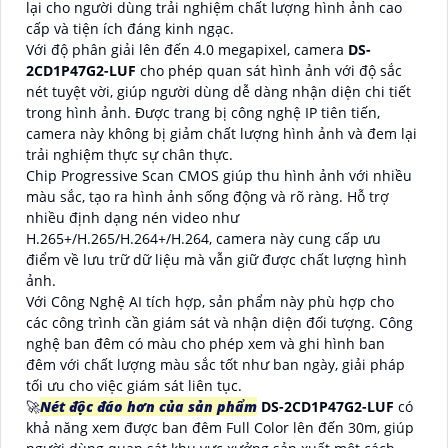
lại cho người dùng trải nghiệm chất lượng hình ảnh cao
cấp và tiện ích đáng kinh ngạc.
Với độ phân giải lên đến 4.0 megapixel, camera
DS-
2CD1P47G2-LUF
cho phép quan sát hình ảnh với độ sắc
nét tuyệt vời, giúp người dùng dễ dàng nhận diện chi tiết
trong hình ảnh. Được trang bị công nghệ IP tiên tiến,
camera này không bị giảm chất lượng hình ảnh và đem lại
trải nghiệm thực sự chân thực.
Chip Progressive Scan CMOS giúp thu hình ảnh với nhiều
màu sắc, tạo ra hình ảnh sống động và rõ ràng. Hỗ trợ
nhiều định dạng nén video như
H.265+/H.265/H.264+/H.264, camera này cung cấp ưu
điểm về lưu trữ dữ liệu mà vẫn giữ được chất lượng hình
ảnh.
Với Công Nghệ AI tích hợp, sản phẩm này phù hợp cho
các công trình cần giám sát và nhận diện đối tượng. Công
nghệ ban đêm có màu cho phép xem và ghi hình ban
đêm với chất lượng màu sắc tốt như ban ngày, giải pháp
tối ưu cho việc giám sát liên tục.
🚀
Nét độc đáo hơn của sản phẩm
DS-2CD1P47G2-LUF
có
khả năng xem được ban đêm Full Color lên đến 30m, giúp