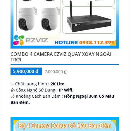
COMBO 4 CAMERA EZVIZ QUAY XOAY NGOÀI
TRỜI
5,900,000 ₫
7,000,000 ₫
✨ Chất lượng hình :
2K Lite .
👍 Công Nghệ Sử Dụng :
IP Wifi.
🌙 Khoảng Cách Ban Đêm :
Hồng Ngoại 30m Có Màu
Ban Ðêm.
🕉️ Cấu Tạo Camera
IP67 xoay 360.
️📡 Ưu Điểm :
Thu Âm Và Loa.