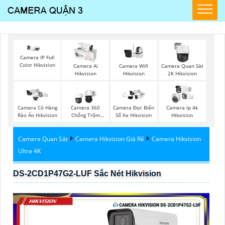
Camera IP Full
Color Hikvision
Camera Wifi
Camera Ai
Camera Quan Sát
Hikvision
Hikvision
2K Hikvision
Camera Có Hàng
Camera 360
Camera Đọc Biển
Camera Ip 4k
Rào Ảo Hikvision
Chống Trộm
Số Xe Hikvision
Hikvision
Hikvision
Camera Quan Sát
Camera Hikvision Giá Rẻ
Camera Hikvision
Ultra 4K
DS-2CD1P47G2-LUF Sắc Nét Hikvision