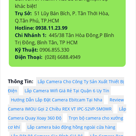
khác biệt!
Trụ Sở:
51 Lũy Bán Bích, P. Tân Thới Hòa,
Q.Tân Phú, TP.HCM
Hotline: 0938.11.23.99
Chi Nhánh 1:
445/38 Tân Hòa Đông,P Bình
Trị Đông, Bình Tân, TP HCM
Kỹ Thuật:
0906.855.330
Điện Thoại:
(028) 6688.4949
Thông Tin:
Lắp Camera Cho Công Ty Sản Xuất Thiết Bị
Điện
Lắp Camera Wifi Giá Rẻ Tại Quận 6 Uy Tín
Hướng Dẫn Lắp Đặt Camera Ebitcam Tại Nha
Review
Camera IMOU Gọi 2 Chiều REX VT IPC-S2VP-5M0WR
Lắp
Camera Quay Xoay 360 Độ
Trọn bộ camera cho xưởng
cơ khí
Lắp camera báo động hồng ngoài cửa hàng