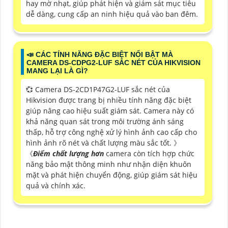
hay mờ nhạt, giúp phát hiện và giám sát mục tiêu
dễ dàng, cung cấp an ninh hiệu quả vào ban đêm.
📣 CÁC TÍNH NĂNG ĐẶC BIỆT NỔI BẬT MÀ
CAMERA DS-CDPG2-LUF SẮC NÉT CỦA HIKVISION
MANG LẠI LÀ GÌ?
💞 Camera DS-2CD1P47G2-LUF sắc nét của
Hikvision được trang bị nhiều tính năng đặc biệt
giúp nâng cao hiệu suất giám sát. Camera này có
khả năng quan sát trong môi trường ánh sáng
thấp, hỗ trợ công nghệ xử lý hình ảnh cao cấp cho
hình ảnh rõ nét và chất lượng màu sắc tốt. 》
《
Điểm chất lượng hơn
camera còn tích hợp chức
năng bảo mật thông minh như nhận diện khuôn
mặt và phát hiện chuyển động, giúp giám sát hiệu
quả và chính xác.