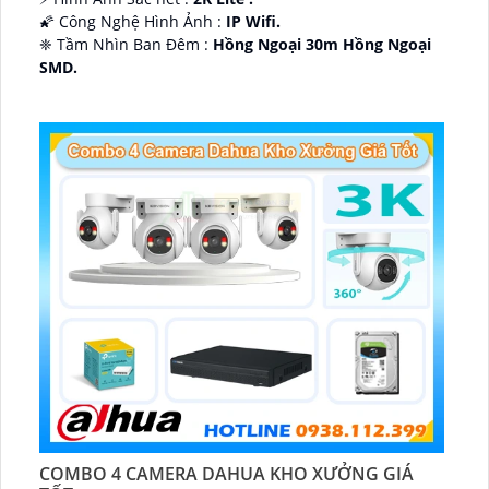
🌠 Công Nghệ Hình Ảnh :
IP Wifi.
❈ Tầm Nhìn Ban Đêm :
Hồng Ngoại 30m Hồng Ngoại
SMD.
🔩 Thiết Kế Camera
Dome Kim loại + Nhựa.
️✤ Khả Năng :
Thu Âm Và Loa.
COMBO 4 CAMERA DAHUA KHO XƯỞNG GIÁ