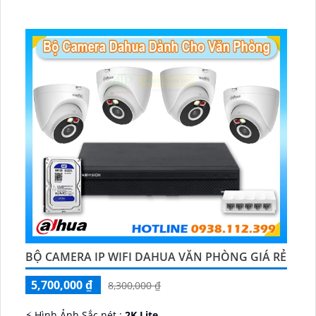
♊ Camera Thiết Kế
Dome Kim loại + Nhựa.
️💎 Chức Năng :
Thu Âm.
BỘ CAMERA IP WIFI DAHUA VĂN PHÒNG GIÁ RẺ
5,700,000 ₫
8,300,000 ₫
️⚡ Hình Ảnh Sắc nét :
2K Lite .