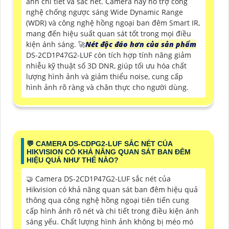
ảnh chi tiết và sắc nét. Camera này hỗ trợ công
nghệ chống ngược sáng Wide Dynamic Range
(WDR) và công nghệ hồng ngoại ban đêm Smart IR,
mang đến hiệu suất quan sát tốt trong mọi điều
kiện ánh sáng. 🚀
Nét độc đáo hơn của sản phẩm
DS-2CD1P47G2-LUF còn tích hợp tính năng giảm
nhiễu kỹ thuật số 3D DNR, giúp tối ưu hóa chất
lượng hình ảnh và giảm thiểu noise, cung cấp
hình ảnh rõ ràng và chân thực cho người dùng.
️💬 CAMERA DS-CDPG2-LUF SẮC NÉT CỦA
HIKVISION CÓ KHẢ NĂNG QUAN SÁT BAN ĐÊM
HIỆU QUẢ NHƯ THẾ NÀO?
🤝 Camera DS-2CD1P47G2-LUF sắc nét của
Hikvision có khả năng quan sát ban đêm hiệu quả
thông qua công nghệ hồng ngoại tiên tiến cung
cấp hình ảnh rõ nét và chi tiết trong điều kiện ánh
sáng yếu. Chất lượng hình ảnh không bị méo mó