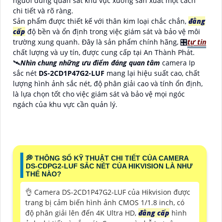
người dùng quan sát khu vực xưởng sản xuất một cách
chi tiết và rõ ràng.
Sản phẩm được thiết kế với thân kim loại chắc chắn,
đẳng
cấp
độ bền và ổn định trong việc giám sát và bảo vệ môi
trường xung quanh. Đây là sản phẩm chính hãng, 🎛
tự tin
chất lượng và uy tín, được cung cấp tại An Thành Phát.
🛰
Nhìn chung những ưu điểm đáng quan tâm
camera Ip
sắc nét
DS-2CD1P47G2-LUF
mang lại hiệu suất cao, chất
lượng hình ảnh sắc nét, độ phân giải cao và tính ổn định,
là lựa chọn tốt cho việc giám sát và bảo vệ mọi ngóc
ngách của khu vực cần quản lý.
️💭 THÔNG SỐ KỸ THUẬT CHI TIẾT CỦA CAMERA
DS-CDPG2-LUF SẮC NÉT CỦA HIKVISION LÀ NHƯ
THẾ NÀO?
👌 Camera DS-2CD1P47G2-LUF của Hikvision được
trang bị cảm biến hình ảnh CMOS 1/1.8 inch, có
độ phân giải lên đến 4K Ultra HD,
đẳng cấp
hình