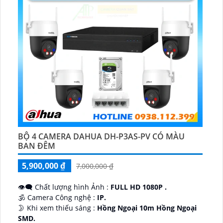
BỘ 4 CAMERA DAHUA DH-P3AS-PV CÓ MÀU
BAN ĐÊM
5,900,000 ₫
7,000,000 ₫
👁️‍🗨 Chất lượng hình Ảnh :
FULL HD 1080P .
🕉️ Camera Công nghệ :
IP.
🌛 Khi xem thiếu sáng :
Hồng Ngoại 10m Hồng Ngoại
SMD.