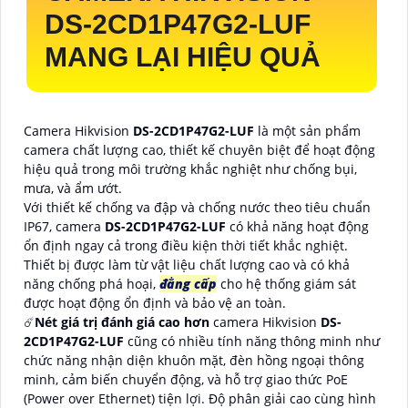
DS-2CD1P47G2-LUF
MANG LẠI HIỆU QUẢ
Camera Hikvision
DS-2CD1P47G2-LUF
là một sản phẩm
camera chất lượng cao, thiết kế chuyên biệt để hoạt động
hiệu quả trong môi trường khắc nghiệt như chống bụi,
mưa, và ẩm ướt.
Với thiết kế chống va đập và chống nước theo tiêu chuẩn
IP67, camera
DS-2CD1P47G2-LUF
có khả năng hoạt động
ổn định ngay cả trong điều kiện thời tiết khắc nghiệt.
Thiết bị được làm từ vật liệu chất lượng cao và có khả
năng chống phá hoại,
đẳng cấp
cho hệ thống giám sát
được hoạt động ổn định và bảo vệ an toàn.
☄️
Nét giá trị đánh giá cao hơn
camera Hikvision
DS-
2CD1P47G2-LUF
cũng có nhiều tính năng thông minh như
chức năng nhận diện khuôn mặt, đèn hồng ngoại thông
minh, cảm biến chuyển động, và hỗ trợ giao thức PoE
(Power over Ethernet) tiện lợi. Độ phân giải cao cùng hình