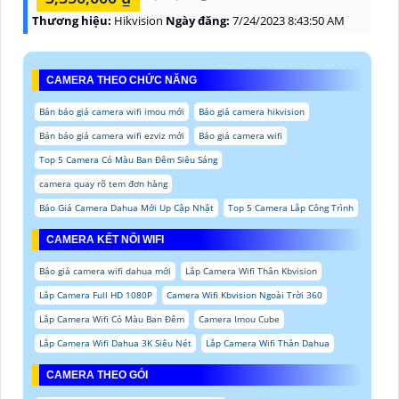
Thương hiệu:
Hikvision
Ngày đăng:
7/24/2023 8:43:50 AM
CAMERA THEO CHỨC NĂNG
Bản báo giá camera wifi imou mới
Báo giá camera hikvision
Bản báo giá camera wifi ezviz mới
Báo giá camera wifi
Top 5 Camera Có Màu Ban Đêm Siêu Sáng
camera quay rõ tem đơn hàng
Báo Giá Camera Dahua Mới Up Cập Nhật
Top 5 Camera Lắp Công Trình
CAMERA KẾT NỐI WIFI
Báo giá camera wifi dahua mới
Lắp Camera Wifi Thân Kbvision
Lắp Camera Full HD 1080P
Camera Wifi Kbvision Ngoài Trời 360
Lắp Camera Wifi Có Màu Ban Đêm
Camera Imou Cube
Lắp Camera Wifi Dahua 3K Siêu Nét
Lắp Camera Wifi Thân Dahua
CAMERA THEO GÓI