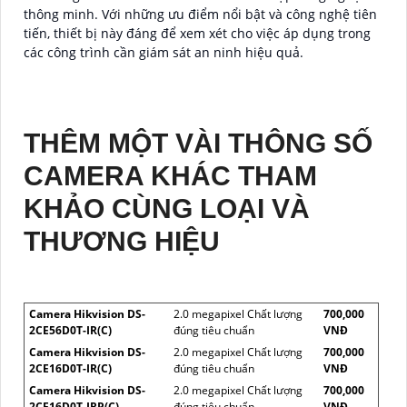
thông minh. Với những ưu điểm nổi bật và công nghệ tiên
tiến, thiết bị này đáng để xem xét cho việc áp dụng trong
các công trình cần giám sát an ninh hiệu quả.
THÊM MỘT VÀI THÔNG SỐ
CAMERA KHÁC THAM
KHẢO CÙNG LOẠI VÀ
THƯƠNG HIỆU
Camera Hikvision DS-
2.0 megapixel Chất lượng
700,000
2CE56D0T-IR(C)
đúng tiêu chuẩn
VNĐ
Camera Hikvision DS-
2.0 megapixel Chất lượng
700,000
2CE16D0T-IR(C)
đúng tiêu chuẩn
VNĐ
Camera Hikvision DS-
2.0 megapixel Chất lượng
700,000
2CE16D0T-IRP(C)
đúng tiêu chuẩn
VNĐ