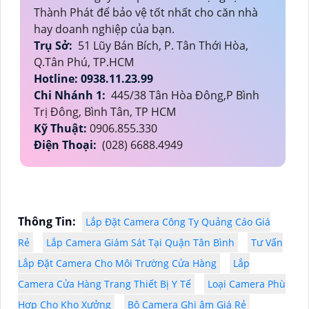
Thành Phát để bảo vệ tốt nhất cho căn nhà
hay doanh nghiệp của bạn.
Trụ Sở:
51 Lũy Bán Bích, P. Tân Thới Hòa,
Q.Tân Phú, TP.HCM
Hotline: 0938.11.23.99
Chi Nhánh 1:
445/38 Tân Hòa Đông,P Bình
Trị Đông, Bình Tân, TP HCM
Kỹ Thuật:
0906.855.330
Điện Thoại:
(028) 6688.4949
Thông Tin:
Lắp Đặt Camera Công Ty Quảng Cáo Giá
Rẻ
Lắp Camera Giám Sát Tại Quận Tân Bình
Tư Vấn
Lắp Đặt Camera Cho Môi Trường Cửa Hàng
Lắp
Camera Cửa Hàng Trang Thiết Bị Y Tế
Loại Camera Phù
Hợp Cho Kho Xưởng
Bộ Camera Ghi âm Giá Rẻ