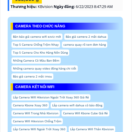
Thương hiệu:
KBvision
Ngày đăng:
6/22/2023 8:47:29 AM
CAMERA THEO CHỨC NĂNG
Bản báo giá camera wifi ezviz mới
Báo giá camera 2 mắt dahua
Top 5 Camera Chống Trộm Nhạy
camera quay rõ tem đơn hàng
Top 5 Camera Cho Kho Hàng Nên Dùng
Những Camera Có Màu Ban Đêm
Những camera quay video đóng hàng chi tiết
Báo giá camera 2 mắt imou
CAMERA KẾT NỐI WIFI
Lắp Camera Wifi Hikvision Ngoài Trời Xoay 360 Giá Rẻ
Camera Kbone Xoay 360
Lắp camera wifi dahua có báo động
Camera Wifi Trong Nhà Kbvision
Camera Wifi Kbone Cube Giá Rẻ
Camera Wifi Hikvision Chống Trộm
Lắp Camera Wifi Ngoài Trời Xoay 360
Lắp Camera Wifi Thân Kbvision