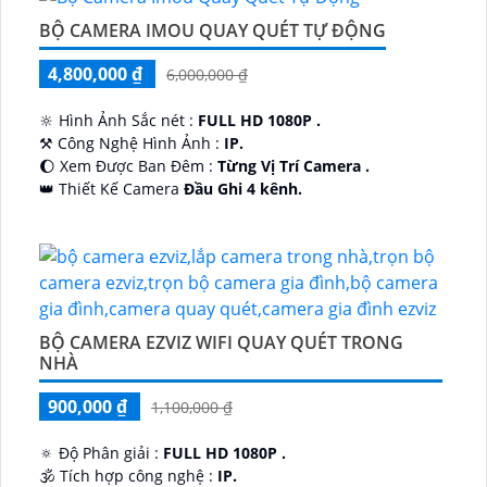
BỘ CAMERA IMOU QUAY QUÉT TỰ ĐỘNG
4,800,000 ₫
6,000,000 ₫
🔆 Hình Ảnh Sắc nét :
FULL HD 1080P .
⚒ Công Nghệ Hình Ảnh :
IP.
🌔 Xem Được Ban Đêm :
Từng Vị Trí Camera .
👑 Thiết Kế Camera
Đầu Ghi 4 kênh.
️🔮 Đặt Điểm :
Công Nghệ AI.
BỘ CAMERA EZVIZ WIFI QUAY QUÉT TRONG
NHÀ
900,000 ₫
1,100,000 ₫
🔅 Độ Phân giải :
FULL HD 1080P .
🕉️ Tích hợp công nghệ :
IP.