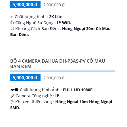
5,900,000 ₫
7,000,000 ₫
✨ Chất lượng hình :
2K Lite .
👍 Công Nghệ Sử Dụng :
IP Wifi.
🌙 Khoảng Cách Ban Đêm :
Hồng Ngoại 30m Có Màu
Ban Ðêm.
🕉️ Cấu Tạo Camera
IP67 xoay 360.
️📡 Ưu Điểm :
Thu Âm Và Loa.
BỘ 4 CAMERA DAHUA DH-P3AS-PV CÓ MÀU
BAN ĐÊM
5,900,000 ₫
7,000,000 ₫
👁️‍🗨 Chất lượng hình Ảnh :
FULL HD 1080P .
🕉️ Camera Công nghệ :
IP.
🌛 Khi xem thiếu sáng :
Hồng Ngoại 10m Hồng Ngoại
SMD.
♊ Camera Thiết Kế
Dome Kim loại + Nhựa.
️💎 Chức Năng :
Thu Âm.