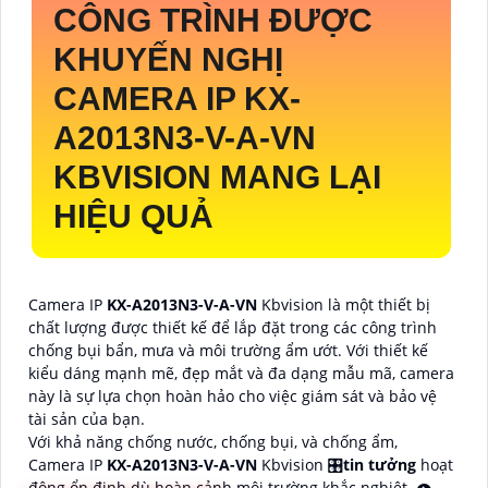
CÔNG TRÌNH ĐƯỢC
KHUYẾN NGHỊ
CAMERA IP
KX-
A2013N3-V-A-VN
KBVISION MANG LẠI
HIỆU QUẢ
Camera IP
KX-A2013N3-V-A-VN
Kbvision là một thiết bị
chất lượng được thiết kế để lắp đặt trong các công trình
chống bụi bẩn, mưa và môi trường ẩm ướt. Với thiết kế
kiểu dáng mạnh mẽ, đẹp mắt và đa dạng mẫu mã, camera
này là sự lựa chọn hoàn hảo cho việc giám sát và bảo vệ
tài sản của bạn.
Với khả năng chống nước, chống bụi, và chống ẩm,
Camera IP
KX-A2013N3-V-A-VN
Kbvision 🎛
tin tưởng
hoạt
động ổn định dù hoàn cảnh môi trường khắc nghiệt. 👁