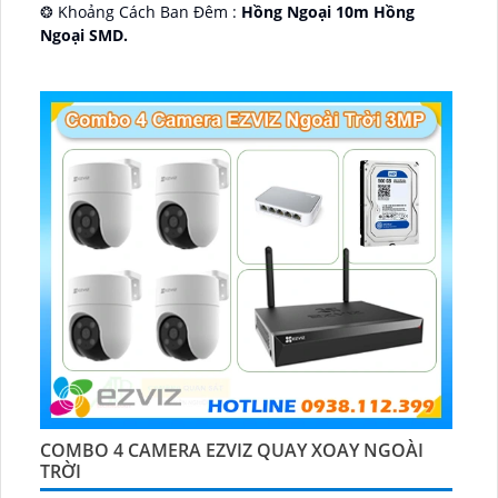
❂ Khoảng Cách Ban Đêm :
Hồng Ngoại 10m Hồng
Ngoại SMD.
🛡 Mẫu Camera
Dome Kim loại + Nhựa.
️📢 Ưu Điểm :
Thu Âm.
COMBO 4 CAMERA EZVIZ QUAY XOAY NGOÀI
TRỜI