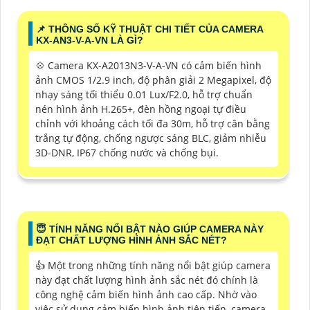
📌 THÔNG SỐ KỸ THUẬT CHI TIẾT CỦA CAMERA
KX-AN3-V-A-VN LÀ GÌ?
💠 Camera KX-A2013N3-V-A-VN có cảm biến hình
ảnh CMOS 1/2.9 inch, độ phân giải 2 Megapixel, độ
nhạy sáng tối thiểu 0.01 Lux/F2.0, hỗ trợ chuẩn
nén hình ảnh H.265+, đèn hồng ngoại tự điều
chỉnh với khoảng cách tối đa 30m, hỗ trợ cân bằng
trắng tự động, chống ngược sáng BLC, giảm nhiễu
3D-DNR, IP67 chống nước và chống bụi.
😇 TÍNH NĂNG NỔI BẬT NÀO GIÚP CAMERA NÀY
ĐẠT CHẤT LƯỢNG HÌNH ẢNH SẮC NÉT?
👍 Một trong những tính năng nổi bật giúp camera
này đạt chất lượng hình ảnh sắc nét đó chính là
công nghệ cảm biến hình ảnh cao cấp. Nhờ vào
việc sử dụng cảm biến hình ảnh tiên tiến, camera