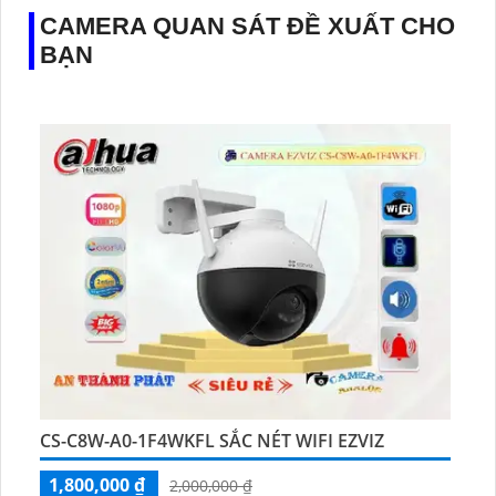
CAMERA QUAN SÁT ĐỀ XUẤT CHO
BẠN
CS-C8W-A0-1F4WKFL SẮC NÉT WIFI EZVIZ
1,800,000 ₫
2,000,000 ₫