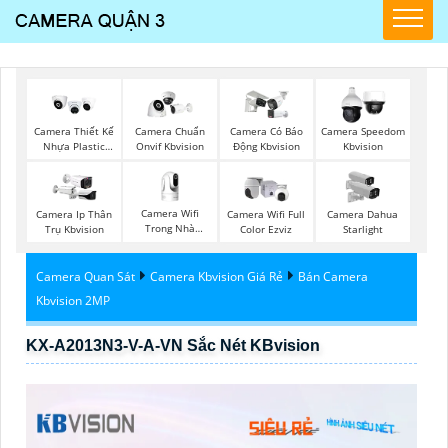
Camera Thiết Kế
Camera Chuẩn
Camera Có Báo
Camera Speedom
Nhựa Plastic
Onvif Kbvision
Động Kbvision
Kbvision
Kbvision
Camera Wifi
Camera Ip Thân
Camera Wifi Full
Camera Dahua
Trong Nhà
Trụ Kbvision
Color Ezviz
Starlight
Kbvision
Camera Quan Sát
Camera Kbvision Giá Rẻ
Bán Camera
Kbvision 2MP
KX-A2013N3-V-A-VN Sắc Nét KBvision