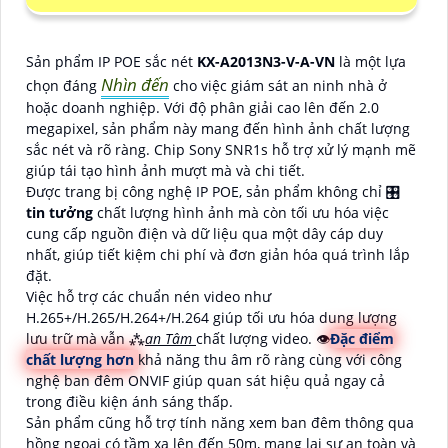
Sản phẩm IP POE sắc nét
KX-A2013N3-V-A-VN
là một lựa
Nhìn đến
chọn đáng
cho việc giám sát an ninh nhà ở
hoặc doanh nghiệp. Với độ phân giải cao lên đến 2.0
megapixel, sản phẩm này mang đến hình ảnh chất lượng
sắc nét và rõ ràng. Chip Sony SNR1s hỗ trợ xử lý mạnh mẽ
giúp tái tạo hình ảnh mượt mà và chi tiết.
Được trang bị công nghệ IP POE, sản phẩm không chỉ 🎛
tin tưởng
chất lượng hình ảnh mà còn tối ưu hóa việc
cung cấp nguồn điện và dữ liệu qua một dây cáp duy
nhất, giúp tiết kiệm chi phí và đơn giản hóa quá trình lắp
đặt.
Việc hỗ trợ các chuẩn nén video như
H.265+/H.265/H.264+/H.264 giúp tối ưu hóa dung lượng
lưu trữ mà vẫn ⁂
an Tâm
chất lượng video. 👁
Đặc điểm
chất lượng hơn
khả năng thu âm rõ ràng cùng với công
nghệ ban đêm ONVIF giúp quan sát hiệu quả ngay cả
trong điều kiện ánh sáng thấp.
Sản phẩm cũng hỗ trợ tính năng xem ban đêm thông qua
hồng ngoại có tầm xa lên đến 50m, mang lại sự an toàn và