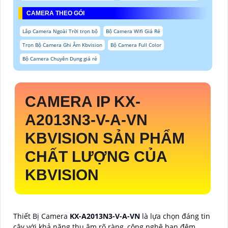
CAMERA THEO GÓI
Lắp Camera Ngoài Trời trọn bộ
Bộ Camera Wifi Giá Rẻ
Trọn Bộ Camera Ghi Âm Kbvision
Bộ Camera Full Color
Bộ Camera Chuyên Dụng giá rẻ
CAMERA IP
KX-
A2013N3-V-A-VN
KBVISION SẢN PHẨM
CHẤT LƯỢNG CỦA
KBVISION
Thiết Bị Camera
KX-A2013N3-V-A-VN
là lựa chọn đáng tin
cậy với khả năng thu âm rõ ràng, công nghệ ban đêm