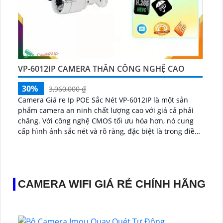
VP-6012IP CAMERA THÂN CÔNG NGHỆ CAO
30%
3,960,000 ₫
Camera Giá re Ip POE Sắc Nét VP-6012IP là một sản
phẩm camera an ninh chất lượng cao với giá cả phải
chăng. Với công nghệ CMOS tối ưu hóa hơn, nó cung
cấp hình ảnh sắc nét và rõ ràng, đặc biệt là trong điều
kiện ánh sáng yếu...
CAMERA WIFI GIÁ RẺ CHÍNH HÃNG