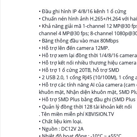
• Đầu ghi hình IP 4/8/16 kênh 1 ổ cứng
• Chuẩn nén hình ảnh H.265+/H.264 với hai 
• Khả năng giải mã 1-channel 12 MP@30 fps
channel 4 MP@30 fps; 8-channel 1080p@30 f
• Băng thông đầu vào max 80Mbps
• Hỗ trợ lên đến camera 12MP.
• Hỗ trợ xem lại đồng thời 1/4/8/16 camera
• Hỗ trợ kết nối nhiều thương hiệu camera
• Hỗ trợ 1 ổ cứng 20TB, hỗ trợ SMD
• 2 USB 2.0, 1 cổng RJ45 (10/100M), 1 cổng 
• Hỗ trợ các tính năng AI của camera (cam 
khuôn mặt, Nhận diện khuôn mặt, SMD Plus
• Hỗ trợ SMD Plus bằng đầu ghi (SMD Plus
• Quản lý đồng thời 128 tài khoản kết nối
. Tên miền miễn phí KBVISION.TV
• Chất liệu kim loại.
• Nguồn : DC12V 2A
• Nhiệt độ hoạt động : -10°C ~ +55°C.