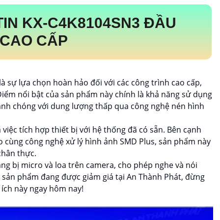
TIN
KX-C4K8104SN3
ĐẦU
P CAO CẤP
là sự lựa chọn hoàn hảo đối với các công trình cao cấp,
 Điểm nổi bật của sản phẩm này chính là khả năng sử dụng
hanh chóng với dung lượng thấp qua công nghệ nén hình
việc tích hợp thiết bị với hệ thống đã có sẵn. Bên cạnh
cao cùng công nghệ xử lý hình ảnh SMD Plus, sản phẩm này
chân thực.
ng bị micro và loa trên camera, cho phép nghe và nói
 sản phẩm đang được giảm giá tại An Thành Phát, đừng
ện ích này ngay hôm nay!