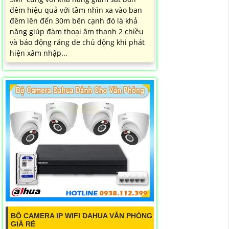
đêm hiệu quả với tầm nhìn xa vào ban
đêm lên đến 30m bên cạnh đó là khả
năng giúp đàm thoại âm thanh 2 chiều
và báo động răng de chủ động khi phát
hiện xâm nhập...
BỘ CAMERA IP WIFI DAHUA VĂN PHÒNG
GIÁ RẺ