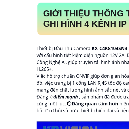
GIỚI THIỆU THÔNG 
GHI HÌNH 4 KÊNH I
Thiết bị Đầu Thu Camera
KX-C4K8104SN3
với cấu hình tiết kiệm điện nguồn 12V 2A.
Công Nghệ AI, giúp truyền tải hình ảnh n
H.265+.
Việc hỗ trợ chuẩn ONVIF giúp đơn giản hóa 
đó, việc trang bị 1 cổng LAN RJ45 tốc độ 
mang đến chất lượng hình ảnh sắc nét và 
Đáng ♢
điểm mạnh
, sản phẩm đã được tra
cùng một lúc. 💮
Đáng quan tâm hơn
hiện
bỏ lỡ cơ hội sở hữu thiết bị hiện đại và ti