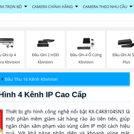
RA TRỌN BỘ
CAMERA CHÍNH HÃNG
CAMERA THEO NHU CẦU
 Ghi Ip 4
Đầu GHi 2 HDD
Đầu Ghi 4 Ổ Cứng
Đầu Ghi AI
ra Kbvision
Kbvision
Kbvision
Plus
n
Đầu Thu 16 Kênh Kbvision
ình 4 Kênh IP Cao Cấp
Thiết bị ghi hình công nghệ nổi bật KX-C4K8104SN3 là
một phần mềm giám sát hàng rào ảo tiên tiến, giúp
ngăn chặn xâm phạm vào vùng cấm IP một cách hiệu
quả. Với khả năng nhận diện và khoanh vùng mặt