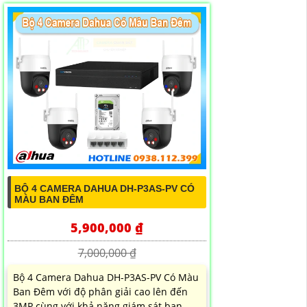
BỘ 4 CAMERA DAHUA DH-P3AS-PV CÓ
MÀU BAN ĐÊM
5,900,000 ₫
7,000,000 ₫
Bộ 4 Camera Dahua DH-P3AS-PV Có Màu
Ban Đêm với độ phân giải cao lên đến
3MP cùng với khả năng giám sát ban