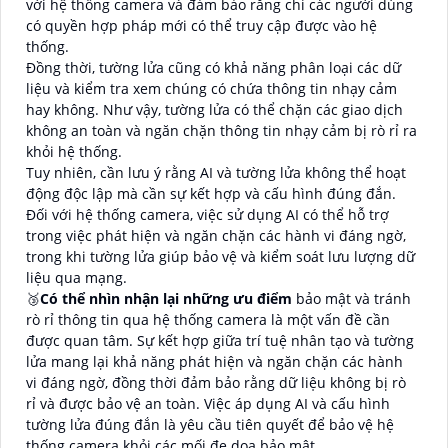
với hệ thống camera và đảm bảo rằng chỉ các người dùng
có quyền hợp pháp mới có thể truy cập được vào hệ
thống.
Đồng thời, tường lửa cũng có khả năng phân loại các dữ
liệu và kiểm tra xem chúng có chứa thông tin nhạy cảm
hay không. Như vậy, tường lửa có thể chặn các giao dịch
không an toàn và ngăn chặn thông tin nhạy cảm bị rò rỉ ra
khỏi hệ thống.
Tuy nhiên, cần lưu ý rằng AI và tường lửa không thể hoạt
động độc lập mà cần sự kết hợp và cấu hình đúng đắn.
Đối với hệ thống camera, việc sử dụng AI có thể hỗ trợ
trong việc phát hiện và ngăn chặn các hành vi đáng ngờ,
trong khi tường lửa giúp bảo vệ và kiểm soát lưu lượng dữ
liệu qua mạng.
🥉
Có thể nhìn nhận lại những ưu điểm
bảo mật và tránh
rò rỉ thông tin qua hệ thống camera là một vấn đề cần
được quan tâm. Sự kết hợp giữa trí tuệ nhân tạo và tường
lửa mang lại khả năng phát hiện và ngăn chặn các hành
vi đáng ngờ, đồng thời đảm bảo rằng dữ liệu không bị rò
rỉ và được bảo vệ an toàn. Việc áp dụng AI và cấu hình
tường lửa đúng đắn là yêu cầu tiên quyết để bảo vệ hệ
thống camera khỏi các mối đe dọa bảo mật.