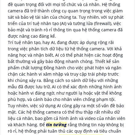
đề quan trọng đối với mọi tổ chức và cá nhân. Hệ thống
camera đã trở thành công cụ quan trọng trong việc giám
sát và bảo vệ tài sản của chúng ta. Tuy nhiên, với sự phát
triển của trí tuệ nhân tạo (AI) và tường lửa (firewall), việc
bảo mật và tránh rò rỉ thông tin qua hệ thống camera đã
được nâng cao đáng kể.
Trí tuệ nhân tạo, hay AI, đang được áp dụng rộng rãi
trong việc phân tích dữ liệu từ hệ thống camera. Với khả
năng học và nhận biết, AI có thể phát hiện các hoạt động
bất thường và gây báo động nhanh chóng. Thiết kế sản
phẩm chất lượng Đồng hành cho việc phát hiện và ngăn
chặn các hành vi xâm nhập và truy cập trái phép trước
khi chúng xảy ra. Bằng cách so sánh dữ liệu với những
mẫu đã được lưu trữ, AI có thể xác định những hình ảnh
hoặc hành vi đáng ngờ, như người lạ hoặc vật thể không
phù hợp, và cảnh báo cho nhân viên chống phạm tội.
Tuy nhiên, việc sử dụng AI cũng gây ra một số vấn đề bảo
mật. Các hệ thống camera có thể thu thập rất nhiều dữ
liệu cá nhân, bao gồm cả hình ảnh và video của nhân viên
và khách hàng. Để
tin tưởng
rằng thông tin này không bị
rò rỉ, hệ thống phải tuân thủ các quy định và tiêu chuẩn