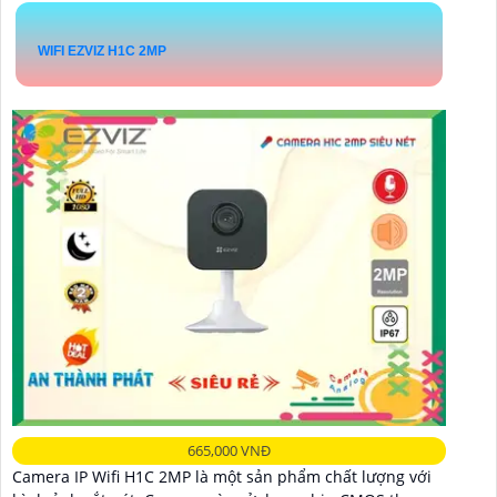
WIFI EZVIZ H1C 2MP
665,000 VNĐ
Camera IP Wifi H1C 2MP là một sản phẩm chất lượng với