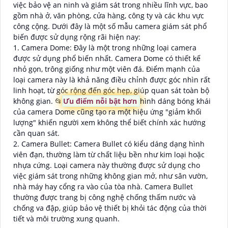
việc bảo vệ an ninh và giám sát trong nhiều lĩnh vực, bao
gồm nhà ở, văn phòng, cửa hàng, công ty và các khu vực
công cộng. Dưới đây là một số mẫu camera giám sát phổ
biến được sử dụng rộng rãi hiện nay:
1. Camera Dome: Đây là một trong những loại camera
được sử dụng phổ biến nhất. Camera Dome có thiết kế
nhỏ gọn, trông giống như một viên đá. Điểm mạnh của
loại camera này là khả năng điều chỉnh được góc nhìn rất
linh hoạt, từ góc rộng đến góc hẹp, giúp quan sát toàn bộ
không gian. 📂
Ưu điểm nỗi bật hơn
hình dáng bóng khái
của camera Dome cũng tạo ra một hiệu ứng "giảm khối
lượng" khiến người xem không thể biết chính xác hướng
cần quan sát.
2. Camera Bullet: Camera Bullet có kiểu dáng dạng hình
viên đạn, thường làm từ chất liệu bền như kim loại hoặc
nhựa cứng. Loại camera này thường được sử dụng cho
việc giám sát trong những không gian mở, như sân vườn,
nhà máy hay cổng ra vào của tòa nhà. Camera Bullet
thường được trang bị công nghệ chống thấm nước và
chống va đập, giúp bảo vệ thiết bị khỏi tác động của thời
tiết và môi trường xung quanh.