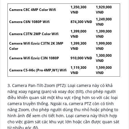
1,350,300
1,929,000
Camera C8C 4MP Color Wifi
VNĐ
VNĐ
1,249,000
Camera C6N 1080P Wifi
874,300 VNĐ
VNĐ
1,399,000
1,399,000
Camera C3TN 2MP Color Wifi
VNĐ
VNĐ
Camera Wifi Ezviz C3TN 2K 3MP
1,399,300
1,999,000
Color
VNĐ
VNĐ
1,300,000
Camera Wifi Ezviz C3N 1080P
910,000 VNĐ
VNĐ
1,119,300
1,599,000
Camera CS-H6c (Pro 4MP,W1) Wifi
VNĐ
VNĐ
3. Camera Pan-Tilt-Zoom (PTZ): Loại camera này có khả
năng xoay ngang (pan) và xoay dọc (tilt), cho phép người
điều khiển quan sát một khu vực rộng hơn so với các loại
camera truyền thống. Ngoài ra, camera PTZ còn có tính
năng Zoom, cho phép người dùng thu nhỏ hoặc phóng to
hình ảnh để xem chi tiết hơn. Loại camera này thích hợp
cho việc giám sát các khu vực lớn hoặc cần được quan sát
từ nhiều góc độ.