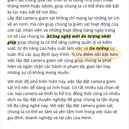
thông minh hoặc tablet, giúp chúng ta có thể theo dõi bất
kỳ lúc nào, bất kể nơi đâu.
Lắp đặt camera giám sát không chỉ mang lại những lợi ích
về an ninh, mà còn giúp chúng ta giám sát hoạt động của
con cái, nhân viên và những hoạt động hàng ngày trong
cơ sở của chúng ta. 🎬
Công nghệ mới ấn tượng nhất
giúp
giúp chúng ta có thể tăng cường quản lý và kiểm
soát, từ đó nâng cao hiệu suất làm việc và
tin tưởng
sự
tuân thủ các quy định quy trình. 📂
Ưu điểm nỗi bật hơn
việc lắp đặt camera giám sát cũng giúp chúng ta phát
hiện và ngăn chặn các hành vi phạm tội, gian lận hay
những sự cố không mong muốn.
Với mức độ phổ biến hiện nay, việc lắp đặt camera giám
sát trở nên dễ dàng và linh hoạt. Có rất nhiều lựa chọn về
các loại camera và thiết bị hỗ trợ, đồng thời cũng có nhiều
dịch vụ lắp đặt chuyên nghiệp để giúp chúng ta tận dụng
tối đa công nghệ này. Với việc lắp đặt camera giám sát,
chúng ta có thể an tâm và yên tâm hơn trong việc bảo vệ
gia đình, doanh nghiệp và tài sản của mình.