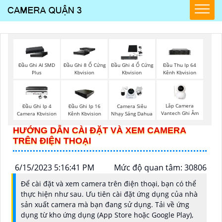
Đầu Ghi AI SMD
Đầu Ghi 8 Ổ Cứng
Đầu Ghi 4 Ổ Cứng
Đầu Thu Ip 64
Plus
Kbvision
Kbvision
Kênh Kbvision
Lắp Camera
Đầu Ghi Ip 4
Đầu Ghi Ip 16
Camera Siêu
Vantech Ghi Âm
Camera Kbvision
Kênh Kbvision
Nhạy Sáng Dahua
HƯỚNG DẪN CÀI ĐẶT VÀ XEM CAMERA
TRÊN ĐIỆN THOẠI
6/15/2023 5:16:41 PM
Mức độ quan tâm: 30806
Để cài đặt và xem camera trên điện thoại, bạn có thể
thực hiện như sau. Ưu tiên cài đặt ứng dụng của nhà
sản xuất camera mà bạn đang sử dụng. Tải về ứng
dụng từ kho ứng dụng (App Store hoặc Google Play),