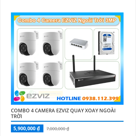
🛡 Mẫu Camera
Dome Kim loại + Nhựa.
️📢 Ưu Điểm :
Thu Âm.
COMBO 4 CAMERA EZVIZ QUAY XOAY NGOÀI
TRỜI
5,900,000 ₫
7,000,000 ₫