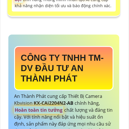
khả năng nhận diện tối ưu và báo động chính xác.
CÔNG TY TNHH TM-
DV ĐẦU TƯ AN
THÀNH PHÁT
An Thành Phát cung cấp Thiết Bị Camera
Kbvision
KX-CAi2204N2-AB
chính hãng,
Hoàn toàn tin tưởng
chất lượng và đáng tin
cậy. Với tính năng nổi bật và hiệu suất ổn
định, sản phẩm này đáp ứng mọi nhu cầu sử