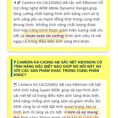
👩‍🌾 Camera KX-CAi2204N2-AB sắc nét KBvision hỗ
trợ công nghệ WDR (Wide Dynamic Range) giúp
tăng cường chất lượng hình ảnh bằng cách xử lý
ánh sáng yếu và mạnh đồng thời trong cùng một
khung hình. Những tính năng chất lượng được
tích hợp Công trình Được giảm hiện tượng mất chi
tiết và
Hoàn toàn tin tưởng
hình ảnh siêu rõ nét
ngay cả trong điều kiện ánh sáng khó khăn.
❓ CAMERA KX-CAI2N2-AB SẮC NÉT KBVISION CÓ
TÍNH NĂNG ĐẶC BIỆT NÀO GIÚP NÓ NỔI BẬT SO
VỚI CÁC SẢN PHẨM KHÁC TRONG CÙNG PHÂN
KHÚC?
🦉 Camera KX-CAi2204N2-AB của KBvision nổi bật
nhờ tính năng Super WDR, giúp tái tạo hình ảnh
sắc nét kể cả trong điều kiện ánh sáng khác biệt.
Khả năng chống ánh sáng xám và giảm nhiễu 3D-
DNR cũng là có một đặt tính quan trọng, tạo ra
hình ảnh rõ ràng và chi tiết. ✴️
Hơn cả sự mong
đợi
tính năng Thông minh nhân tạo AI cung cấp