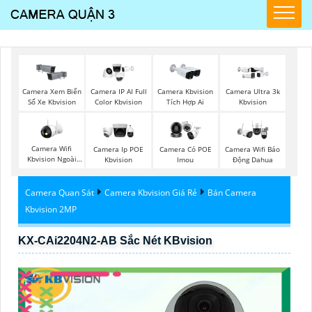
Camera Xem Biển
Camera IP AI Full
Camera Kbvision
Camera Ultra 3k
Số Xe Kbvision
Color Kbvision
Tích Hợp Ai
Kbvision
Camera Wifi
Camera Ip POE
Camera Có POE
Camera Wifi Báo
Kbvision Ngoài
Kbvision
Imou
Động Dahua
Trời
Camera Quan Sát
Camera Kbvision Giá Rẻ
Bán Camera
Kbvision 2MP
KX-CAi2204N2-AB Sắc Nét KBvision