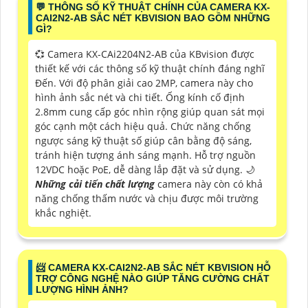
️💬 THÔNG SỐ KỸ THUẬT CHÍNH CỦA CAMERA KX-
CAI2N2-AB SẮC NÉT KBVISION BAO GỒM NHỮNG
GÌ?
💞 Camera KX-CAi2204N2-AB của KBvision được
thiết kế với các thông số kỹ thuật chính đáng nghĩ
Đến. Với độ phân giải cao 2MP, camera này cho
hình ảnh sắc nét và chi tiết. Ống kính cố định
2.8mm cung cấp góc nhìn rộng giúp quan sát mọi
góc cạnh một cách hiệu quả. Chức năng chống
ngược sáng kỹ thuật số giúp cân bằng độ sáng,
tránh hiện tượng ánh sáng mạnh. Hỗ trợ nguồn
12VDC hoặc PoE, dễ dàng lắp đặt và sử dụng. 🌙
Những cải tiến chất lượng
camera này còn có khả
năng chống thấm nước và chịu được môi trường
khắc nghiệt.
📨 CAMERA KX-CAI2N2-AB SẮC NÉT KBVISION HỖ
TRỢ CÔNG NGHỆ NÀO GIÚP TĂNG CƯỜNG CHẤT
LƯỢNG HÌNH ẢNH?