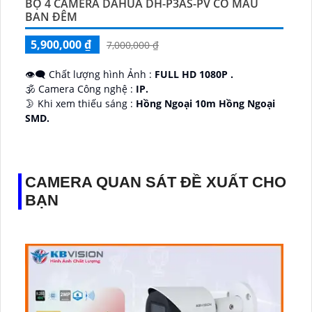
BỘ 4 CAMERA DAHUA DH-P3AS-PV CÓ MÀU
BAN ĐÊM
5,900,000 ₫
7,000,000 ₫
👁️‍🗨 Chất lượng hình Ảnh :
FULL HD 1080P .
🕉️ Camera Công nghệ :
IP.
🌛 Khi xem thiếu sáng :
Hồng Ngoại 10m Hồng Ngoại
SMD.
♊ Camera Thiết Kế
Dome Kim loại + Nhựa.
️💎 Chức Năng :
Thu Âm.
CAMERA QUAN SÁT ĐỀ XUẤT CHO
BẠN