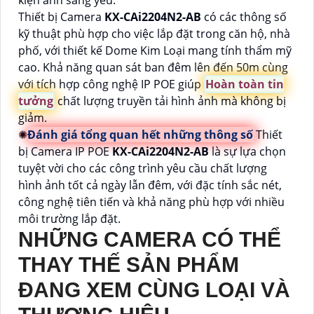
kiện ánh sáng yếu.
Thiết bị Camera
KX-CAi2204N2-AB
có các thông số
kỹ thuật phù hợp cho việc lắp đặt trong căn hộ, nhà
phố, với thiết kế Dome Kim Loại mang tính thẩm mỹ
cao. Khả năng quan sát ban đêm lên đến 50m cùng
với tích hợp công nghệ IP POE giúp
Hoàn toàn tin
tưởng
chất lượng truyền tải hình ảnh mà không bị
giảm.
✺
Đánh giá tổng quan hết những thông số
Thiết
bị Camera IP POE
KX-CAi2204N2-AB
là sự lựa chọn
tuyệt vời cho các công trình yêu cầu chất lượng
hình ảnh tốt cả ngày lẫn đêm, với đặc tính sắc nét,
công nghệ tiên tiến và khả năng phù hợp với nhiều
môi trường lắp đặt.
NHỮNG CAMERA CÓ THỂ
THAY THẾ SẢN PHẨM
ĐANG XEM CÙNG LOẠI VÀ