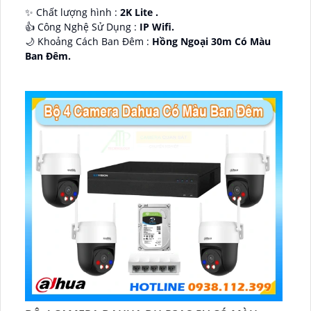
✨ Chất lượng hình :
2K Lite .
👍 Công Nghệ Sử Dụng :
IP Wifi.
🌙 Khoảng Cách Ban Đêm :
Hồng Ngoại 30m Có Màu
Ban Ðêm.
🕉️ Cấu Tạo Camera
IP67 xoay 360.
️📡 Ưu Điểm :
Thu Âm Và Loa.