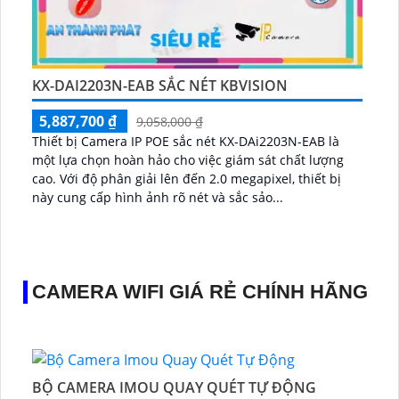
KX-DAI2203N-EAB SẮC NÉT KBVISION
5,887,700 ₫
9,058,000 ₫
Thiết bị Camera IP POE sắc nét KX-DAi2203N-EAB là
một lựa chọn hoàn hảo cho việc giám sát chất lượng
cao. Với độ phân giải lên đến 2.0 megapixel, thiết bị
này cung cấp hình ảnh rõ nét và sắc sảo...
CAMERA WIFI GIÁ RẺ CHÍNH HÃNG
BỘ CAMERA IMOU QUAY QUÉT TỰ ĐỘNG