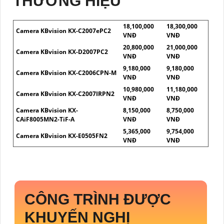
THƯƠNG HIỆU
18,100,000
18,300,000
Camera KBvision KX-C2007ePC2
VNĐ
VNĐ
20,800,000
21,000,000
Camera KBvision KX-D2007PC2
VNĐ
VNĐ
9,180,000
9,180,000
Camera KBvision KX-C2006CPN-M
VNĐ
VNĐ
10,980,000
11,180,000
Camera KBvision KX-C2007IRPN2
VNĐ
VNĐ
Camera KBvision KX-
8,150,000
8,750,000
CAiF8005MN2-TiF-A
VNĐ
VNĐ
5,365,000
9,754,000
Camera KBvision KX-E0505FN2
VNĐ
VNĐ
CÔNG TRÌNH ĐƯỢC
KHUYẾN NGHỊ