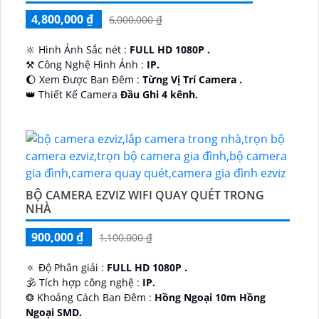
4,800,000 ₫
6,000,000 ₫
🔆 Hình Ảnh Sắc nét :
FULL HD 1080P .
⚒ Công Nghệ Hình Ảnh :
IP.
🌔 Xem Được Ban Đêm :
Từng Vị Trí Camera .
👑 Thiết Kế Camera
Đầu Ghi 4 kênh.
️🔮 Đặt Điểm :
Công Nghệ AI.
BỘ CAMERA EZVIZ WIFI QUAY QUÉT TRONG
NHÀ
900,000 ₫
1,100,000 ₫
🔅 Độ Phân giải :
FULL HD 1080P .
🕉️ Tích hợp công nghệ :
IP.
❂ Khoảng Cách Ban Đêm :
Hồng Ngoại 10m Hồng
Ngoại SMD.