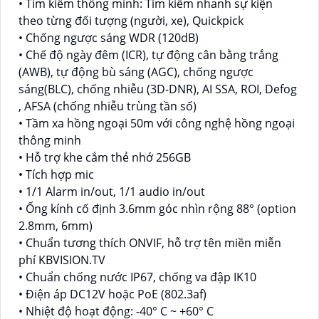
• Tìm kiếm thông minh: Tìm kiếm nhanh sự kiện
theo từng đối tượng (người, xe), Quickpick
• Chống ngược sáng WDR (120dB)
• Chế độ ngày đêm (ICR), tự động cân bằng trắng
(AWB), tự động bù sáng (AGC), chống ngược
sáng(BLC), chống nhiễu (3D-DNR), AI SSA, ROI, Defog
, AFSA (chống nhiễu trùng tần số)
• Tầm xa hồng ngoại 50m với công nghệ hồng ngoại
thông minh
• Hỗ trợ khe cắm thẻ nhớ 256GB
• Tích hợp mic
• 1/1 Alarm in/out, 1/1 audio in/out
• Ống kính cố định 3.6mm góc nhìn rộng 88° (option
2.8mm, 6mm)
• Chuẩn tương thích ONVIF, hỗ trợ tên miền miễn
phí KBVISION.TV
• Chuẩn chống nước IP67, chống va đập IK10
• Điện áp DC12V hoặc PoE (802.3af)
• Nhiệt độ hoạt động: -40° C ~ +60° C