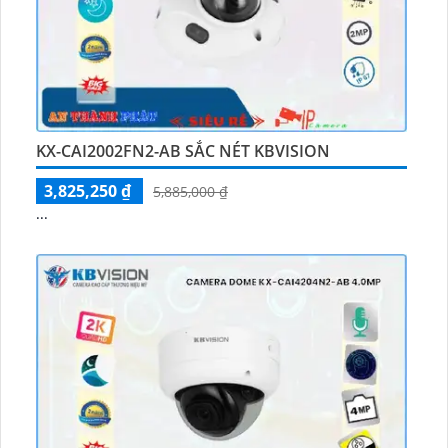
KX-CAI2002FN2-AB SẮC NÉT KBVISION
3,825,250 ₫
5,885,000 ₫
...