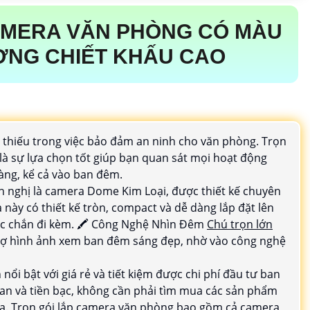
AMERA VĂN PHÒNG CÓ MÀU
ỢNG CHIẾT KHẤU CAO
 thiếu trong việc bảo đảm an ninh cho văn phòng. Trọn
à sự lựa chọn tốt giúp bạn quan sát mọi hoạt động
àng, kể cả vào ban đêm.
nghị là camera Dome Kim Loại, được thiết kế chuyên
này có thiết kế tròn, compact và dễ dàng lắp đặt lên
ắc chắn đi kèm. 🖍 Công Nghệ Nhìn Đêm
Chú trọn lớn
ợ hình ảnh xem ban đêm sáng đẹp, nhờ vào công nghệ
 bật với giá rẻ và tiết kiệm được chi phí đầu tư ban
ian và tiền bạc, không cần phải tìm mua các sản phẩm
a. Trọn gói lắp camera văn phòng bao gồm cả camera,