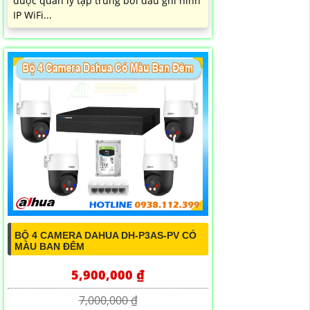
được quản lý tập trung bởi đầu ghi hình
IP WiFi...
BỘ 4 CAMERA DAHUA DH-P3AS-PV CÓ
MÀU BAN ĐÊM
5,900,000 ₫
7,000,000 ₫