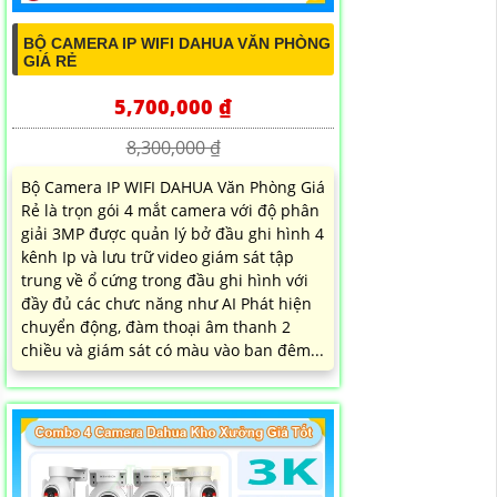
BỘ CAMERA IP WIFI DAHUA VĂN PHÒNG
GIÁ RẺ
5,700,000 ₫
8,300,000 ₫
Bộ Camera IP WIFI DAHUA Văn Phòng Giá
Rẻ là trọn gói 4 mắt camera với độ phân
giải 3MP được quản lý bở đầu ghi hình 4
kênh Ip và lưu trữ video giám sát tập
trung về ổ cứng trong đầu ghi hình với
đầy đủ các chưc năng như AI Phát hiện
chuyển động, đàm thoại âm thanh 2
chiều và giám sát có màu vào ban đêm...