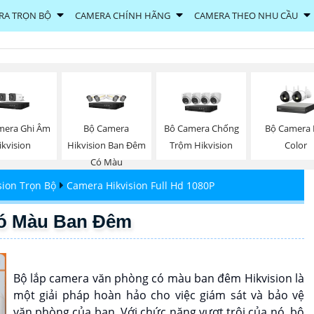
RA TRỌN BỘ
CAMERA CHÍNH HÃNG
CAMERA THEO NHU CẦU
mera Ghi Âm
Bộ Camera
Bộ Camera F
Bô Camera Chống
ikvision
Hikvision Ban Đêm
Color
Trộm Hikvision
Có Màu
sion Trọn Bộ
Camera Hikvision Full Hd 1080P
ó Màu Ban Đêm
Bộ lắp camera văn phòng có màu ban đêm Hikvision là
một giải pháp hoàn hảo cho việc giám sát và bảo vệ
văn phòng của bạn. Với chức năng vượt trội của nó, bộ