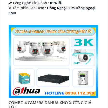
🌠 Công Nghệ Hình Ảnh :
IP Wifi.
❈ Tầm Nhìn Ban Đêm :
Hồng Ngoại 30m Hồng Ngoại
SMD.
🔩 Thiết Kế Camera
Dome Kim loại + Nhựa.
️✤ Khả Năng :
Thu Âm Và Loa.
COMBO 4 CAMERA DAHUA KHO XƯỞNG GIÁ
TỐT