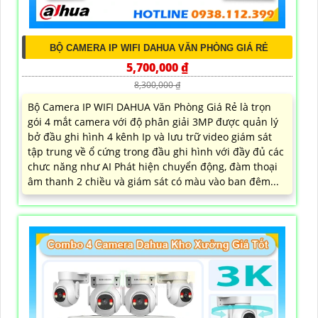
BỘ CAMERA IP WIFI DAHUA VĂN PHÒNG GIÁ RẺ
5,700,000 ₫
8,300,000 ₫
Bộ Camera IP WIFI DAHUA Văn Phòng Giá Rẻ là trọn
gói 4 mắt camera với độ phân giải 3MP được quản lý
bở đầu ghi hình 4 kênh Ip và lưu trữ video giám sát
tập trung về ổ cứng trong đầu ghi hình với đầy đủ các
chưc năng như AI Phát hiện chuyển động, đàm thoại
âm thanh 2 chiều và giám sát có màu vào ban đêm...