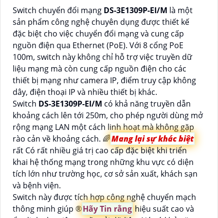
Switch chuyển đổi mạng
DS-3E1309P-EI/M
là một
sản phẩm công nghệ chuyên dụng được thiết kế
đặc biệt cho việc chuyển đổi mạng và cung cấp
nguồn điện qua Ethernet (PoE). Với 8 cổng PoE
100m, switch này không chỉ hỗ trợ việc truyền dữ
liệu mạng mà còn cung cấp nguồn điện cho các
thiết bị mạng như camera IP, điểm truy cập không
dây, điện thoại IP và nhiều thiết bị khác.
Switch
DS-3E1309P-EI/M
có khả năng truyền dẫn
khoảng cách lên tới 250m, cho phép người dùng mở
rộng mạng LAN một cách linh hoạt mà không gặp
rào cản về khoảng cách. 🌈
Mang lại sự khác biệt
rất Có rất nhiều giá trị cao cấp đặc biệt khi triển
khai hệ thống mạng trong những khu vực có diện
tích lớn như trường học, cơ sở sản xuất, khách sạn
và bệnh viện.
Switch này được tích hợp công nghệ chuyển mạch
thông minh giúp ®️
Hãy Tin rằng
hiệu suất cao và