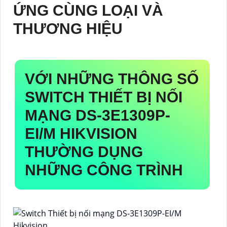
ỨNG CÙNG LOẠI VÀ
THƯƠNG HIỆU
VỚI NHỮNG THÔNG SỐ
SWITCH THIẾT BỊ NỐI
MẠNG
DS-3E1309P-
EI/M
HIKVISION
THƯỜNG DỤNG
NHỮNG CÔNG TRÌNH