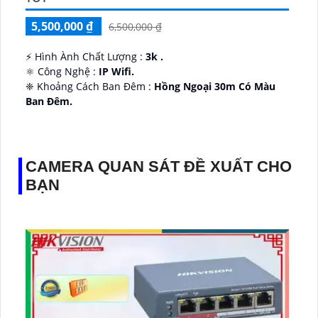
5,500,000 ₫
6,500,000 ₫
️⚡ Hình Ành Chất Lượng :
3k .
⚛️ Công Nghệ :
IP Wifi.
❈ Khoảng Cách Ban Đêm :
Hồng Ngoại 30m Có Màu
Ban Ðêm.
👑 Thiết Kế Camera
Xoay 360.
️✔️ Ưu Điểm :
Thu Âm Và Loa.
CAMERA QUAN SÁT ĐỀ XUẤT CHO
BẠN