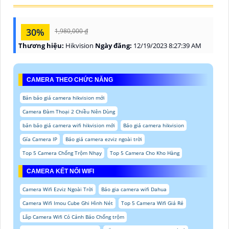
30%
1,980,000 ₫
Thương hiệu:
Hikvision
Ngày đăng:
12/19/2023 8:27:39 AM
CAMERA THEO CHỨC NĂNG
Bản báo giá camera hikvision mới
Camera Đàm Thoại 2 Chiều Nên Dùng
bản báo giá camera wifi hikvision mới
Báo giá camera hikvision
Gía Camera IP
Báo giá camera ezviz ngoài trời
Top 5 Camera Chống Trộm Nhạy
Top 5 Camera Cho Kho Hàng
CAMERA KẾT NỐI WIFI
Camera Wifi Ezviz Ngoài Trời
Báo gia camera wifi Dahua
Camera Wifi Imou Cube Ghi Hình Nét
Top 5 Camera Wifi Giá Rẻ
Lắp Camera Wifi Có Cảnh Báo Chống trộm