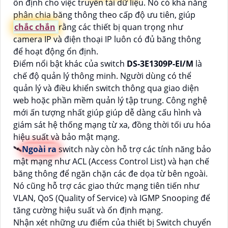
ổn định cho việc truyền tải dữ liệu. Nó có khả năng
phân chia băng thông theo cấp độ ưu tiên, giúp
chắc chắn
rằng các thiết bị quan trọng như
camera IP và điện thoại IP luôn có đủ băng thông
để hoạt động ổn định.
Điểm nổi bật khác của switch
DS-3E1309P-EI/M
là
chế độ quản lý thông minh. Người dùng có thể
quản lý và điều khiển switch thông qua giao diện
web hoặc phần mềm quản lý tập trung. Công nghệ
mới ấn tượng nhất giúp giúp dễ dàng cấu hình và
giám sát hệ thống mạng từ xa, đồng thời tối ưu hóa
hiệu suất và bảo mật mạng.
🛰
Ngoài ra
switch này còn hỗ trợ các tính năng bảo
mật mạng như ACL (Access Control List) và hạn chế
băng thông để ngăn chặn các đe dọa từ bên ngoài.
Nó cũng hỗ trợ các giao thức mạng tiên tiến như
VLAN, QoS (Quality of Service) và IGMP Snooping để
tăng cường hiệu suất và ổn định mạng.
Nhận xét những ưu điểm của thiết bị Switch chuyển