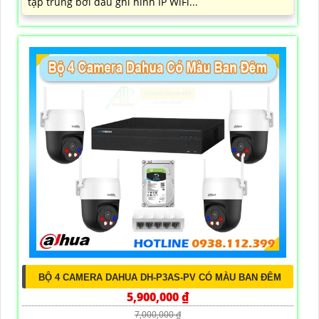
tập trung bởi đầu ghi hình IP WiFi...
BỘ 4 CAMERA DAHUA DH-P3AS-PV CÓ MÀU BAN ĐÊM
5,900,000 ₫
7,000,000 ₫