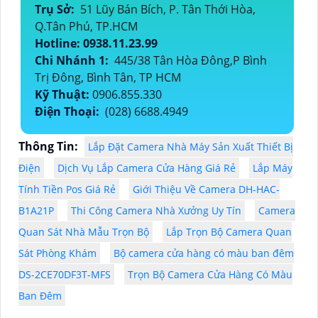
Trụ Sở:
51 Lũy Bán Bích, P. Tân Thới Hòa,
Q.Tân Phú, TP.HCM
Hotline: 0938.11.23.99
Chi Nhánh 1:
445/38 Tân Hòa Đông,P Bình
Trị Đông, Bình Tân, TP HCM
Kỹ Thuật:
0906.855.330
Điện Thoại:
(028) 6688.4949
Thông Tin:
Lắp Đặt Camera Nhà Máy Sản Xuất Thiết Bị
Điện
Dịch Vụ Lắp Camera Cửa Hàng Giá Rẻ
Lắp Máy
Tính Tiền Pos Giá Rẻ
Giới Thiệu Về Camera DH-HAC-
B1A21P
Thi Công Camera Nhà Xưởng Uy Tín
Camera
Quan Sát Nhà Mẫu Trọn Bộ
Lắp Trọn Bộ Camera Quan
Sát Phòng Khám
Bộ camera cửa hàng có màu ban đêm
DS-2CE70DF3T-MFS
Trọn Bộ Camera Cửa Hàng Có Màu
Ban Đêm