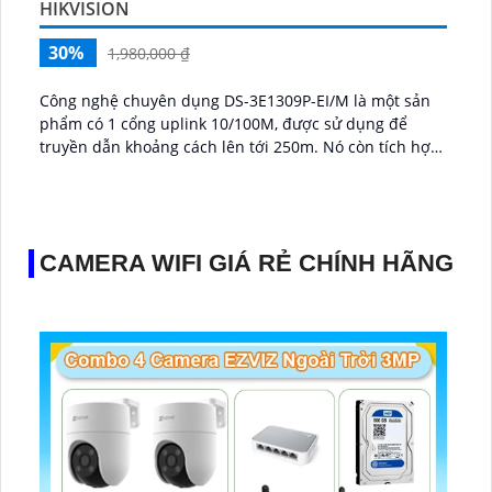
HIKVISION
30%
1,980,000 ₫
Công nghệ chuyên dụng DS-3E1309P-EI/M là một sản
phẩm có 1 cổng uplink 10/100M, được sử dụng để
truyền dẫn khoảng cách lên tới 250m. Nó còn tích hợp
công nghệ IP POE, cho phép cung cấp điện qua mạng
và trang bị thêm 1 cổng uplink 10/100M...
CAMERA WIFI GIÁ RẺ CHÍNH HÃNG