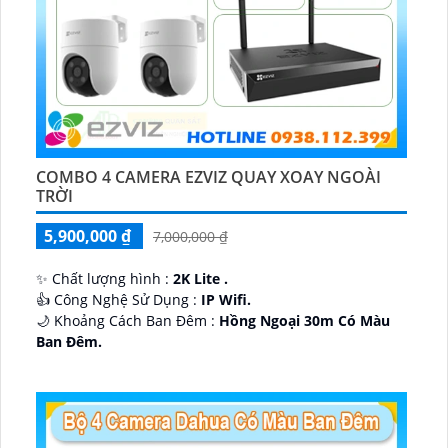
COMBO 4 CAMERA EZVIZ QUAY XOAY NGOÀI
TRỜI
5,900,000 ₫
7,000,000 ₫
✨ Chất lượng hình :
2K Lite .
👍 Công Nghệ Sử Dụng :
IP Wifi.
🌙 Khoảng Cách Ban Đêm :
Hồng Ngoại 30m Có Màu
Ban Ðêm.
🕉️ Cấu Tạo Camera
IP67 xoay 360.
️📡 Ưu Điểm :
Thu Âm Và Loa.