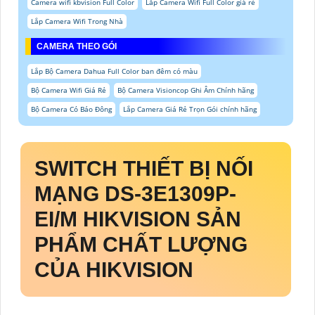
Camera wifi kbvision Full Color
Lắp Camera Wifi Full Color giá rẻ
Lắp Camera Wifi Trong Nhà
CAMERA THEO GÓI
Lắp Bộ Camera Dahua Full Color ban đêm có màu
Bộ Camera Wifi Giá Rẻ
Bộ Camera Visioncop Ghi Âm Chính hãng
Bộ Camera Có Báo Đông
Lắp Camera Giá Rẻ Trọn Gói chính hãng
SWITCH THIẾT BỊ NỐI
MẠNG
DS-3E1309P-
EI/M
HIKVISION SẢN
PHẨM CHẤT LƯỢNG
CỦA HIKVISION