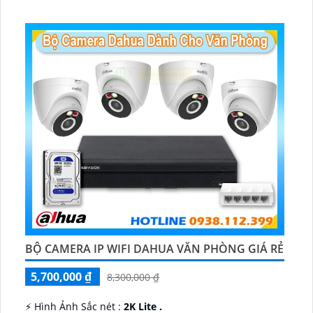
♊ Camera Thiết Kế
Dome Kim loại + Nhựa.
️💎 Chức Năng :
Thu Âm.
BỘ CAMERA IP WIFI DAHUA VĂN PHÒNG GIÁ RẺ
5,700,000 ₫
8,300,000 ₫
️⚡ Hình Ảnh Sắc nét :
2K Lite .