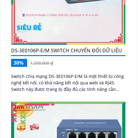
DS-3E0106P-E/M SWITCH CHUYỂN ĐỔI DỮ LIỆU
30%
1,200,000 ₫
Switch chia mạng DS-3E0106P-E/M là một thiết bị công
nghệ kết nối, có khả năng kết nối qua web và RJ45.
Switch này được trang bị đầy đủ các tính năng cần
thiết để phân phối mạng hiệu quả, bao gồm 6 cổng
RJ45 và hỗ trợ chuẩn Gigabit Ethernet...