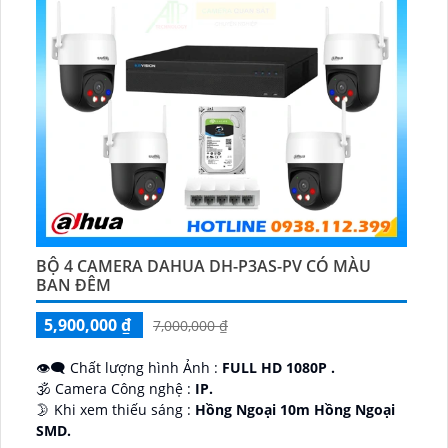
BỘ 4 CAMERA DAHUA DH-P3AS-PV CÓ MÀU
BAN ĐÊM
5,900,000 ₫
7,000,000 ₫
👁️‍🗨 Chất lượng hình Ảnh :
FULL HD 1080P .
🕉️ Camera Công nghệ :
IP.
🌛 Khi xem thiếu sáng :
Hồng Ngoại 10m Hồng Ngoại
SMD.