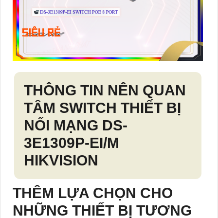
THÔNG TIN NÊN QUAN
TÂM SWITCH THIẾT BỊ
NỐI MẠNG
DS-
3E1309P-EI/M
HIKVISION
THÊM LỰA CHỌN CHO
NHỮNG THIẾT BỊ TƯƠNG