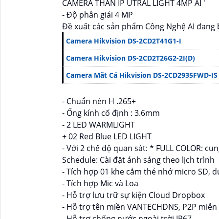
CAMERA THÂN IP UTRAL LIGHT 4MP AI '
- Độ phân giải 4 MP
Đề xuất các sản phẩm Công Nghệ AI đang 
Camera Hikvision DS-2CD2T41G1-I
Camera Hikvision DS-2CD2T26G2-2I(D)
Camera Mắt Cá Hikvision DS-2CD2935FWD-IS
- Chuẩn nén H .265+
- Ống kính cố định : 3.6mm
- 2 LED WARMLIGHT
+ 02 Red Blue LED LIGHT
- Với 2 chế độ quan sát: * FULL COLOR: c
Schedule: Cài đặt ánh sáng theo lịch trình
- Tích hợp 01 khe cắm thẻ nhớ micro SD, 
- Tích hợp Mic và Loa
- Hỗ trợ lưu trữ sự kiện Cloud Dropbox
- Hỗ trợ tên miền VANTECHDNS, P2P miễn 
- Hỗ trợ chống nước ngoài trời IP67