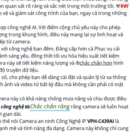
 quan sát rõ ràng và sắc nét trong môi trường tối. ⚒
Với
 vệ và giám sát công trình của bạn, ngay cả trong những
hợp công nghệ AI. Với điểm cộng chủ yếu này cho phép
ng trong khung hình, điều này mang lại sự linh hoạt và
tiếp từ camera.
 với công nghệ ban đêm. Đẳng cấp hơn cả Phục vụ cải
ánh sáng yếu, đồng thời tối ưu hóa hiệu suất tiết kiệm
a này sẽ tiết kiệm năng lượng và ®️
chắc chắn hơn
hình
ộ truyền dữ liệu.
số, cho phép bạn dễ dàng cài đặt và quản lý từ xa thông
nh ảnh và video từ bất kỳ đâu mà không cần phải có mặt
camera này có khả năng chống mưa nắng và chịu được điều
Chắc chắn rằng
 công nghệ
📸
rằng camera sẽ luôn hoạt
 gian dài.
ó thể nói Camera an ninh Công Nghệ IP
VPH-C439AI
là
ạnh mẽ và tính năng đa dạng. Camera này không chỉ cung