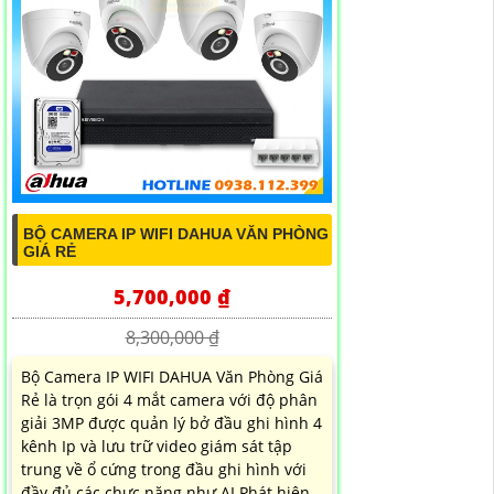
BỘ CAMERA IP WIFI DAHUA VĂN PHÒNG
GIÁ RẺ
5,700,000 ₫
8,300,000 ₫
Bộ Camera IP WIFI DAHUA Văn Phòng Giá
Rẻ là trọn gói 4 mắt camera với độ phân
giải 3MP được quản lý bở đầu ghi hình 4
kênh Ip và lưu trữ video giám sát tập
trung về ổ cứng trong đầu ghi hình với
đầy đủ các chưc năng như AI Phát hiện