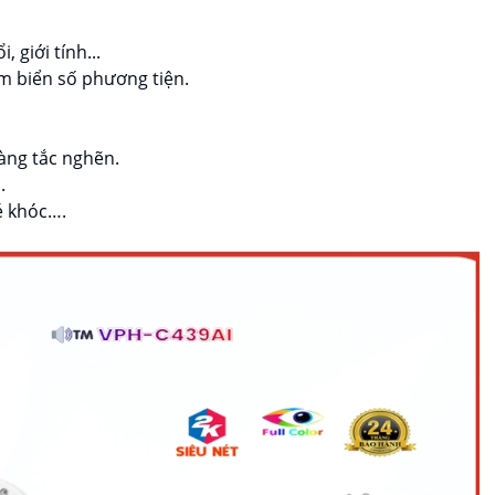
 giới tính...
ếm biển số phương tiện.
hàng tắc nghẽn.
.
é khóc….