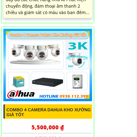
chuyển động, đàm thoại âm thanh 2
chiều và giám sát có màu vào ban đêm...
COMBO 4 CAMERA DAHUA KHO XƯỞNG
GIÁ TỐT
5,500,000 ₫