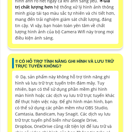
hình ảnh rõ nét ngay cả khi ánh sáng yếu. 🌟
Giá
trị chất lượng hơn
hệ thống xử lý hình ảnh thông
minh giúp tái tạo màu sắc tự nhiên và chi tiết hơn,
mang đến trải nghiệm giám sát chất lượng, đáng
tin cậy. Vì vậy, bạn hoàn toàn yên tâm về chất
lượng hình ảnh của bộ Camera Wifi này trong mọi
điều kiện ánh sáng.
‼️ CÓ HỖ TRỢ TÍNH NĂNG GHI HÌNH VÀ LƯU TRỮ
TRỰC TUYẾN KHÔNG?
💠 Dạ, sản phẩm này không hỗ trợ tính năng ghi
hình và lưu trữ trực tuyến trên đám mây. Tuy
nhiên, bạn có thể sử dụng phần mềm ghi hình
màn hình hoặc các dịch vụ lưu trữ trực tuyến khác
để thực hiện việc này. Để ghi hình màn hình, bạn
có thể sử dụng các phần mềm như OBS Studio,
Camtasia, Bandicam, hay Snagit. Các dịch vụ lưu
trữ trực tuyến phổ biến như Google Drive,
Dropbox, OneDrive cũng rất tiện lợi để lưu trữ và