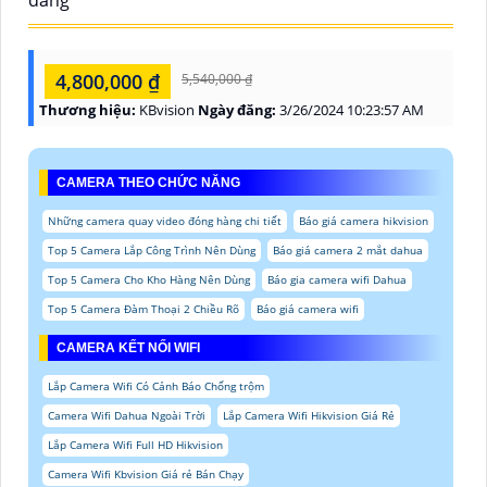
dàng
4,800,000 ₫
5,540,000 ₫
Thương hiệu:
KBvision
Ngày đăng:
3/26/2024 10:23:57 AM
CAMERA THEO CHỨC NĂNG
Những camera quay video đóng hàng chi tiết
Báo giá camera hikvision
Top 5 Camera Lắp Công Trình Nên Dùng
Báo giá camera 2 mắt dahua
Top 5 Camera Cho Kho Hàng Nên Dùng
Báo gia camera wifi Dahua
Top 5 Camera Đàm Thoại 2 Chiều Rõ
Báo giá camera wifi
CAMERA KẾT NỐI WIFI
Lắp Camera Wifi Có Cảnh Báo Chống trộm
Camera Wifi Dahua Ngoài Trời
Lắp Camera Wifi Hikvision Giá Rẻ
Lắp Camera Wifi Full HD Hikvision
Camera Wifi Kbvision Giá rẻ Bán Chạy