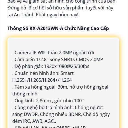
bảo vệ và giám sát an ninh cho công trình của bạn.
Đừng bỏ lỡ cơ hội sở hữu sản phẩm tuyệt vời này
tại An Thành Phát ngay hôm nay!
Thông Số KX-A2013WN-A Chức Năng Cao Cấp
. Camera IP WIFI thân 2.0MP ngoài trời
. Cảm biến 1/2.8" Sony SNR1s CMOS 2.0MP
. Độ phân giải: 1920x1080@25/30fps
. Chuẩn nén hình ảnh: Smart
H.265+/H.265/H.264+/H.264
. Tầm xa hồng ngoại: 30m, hỗ trợ hồng ngoại
thông minh
. Ống kính: 2.8mm , góc nhìn 100°
. Công nghệ bổ trợ hình ảnh: Chống ngược
sáng DWDR, Chống nhiễu 3DNR, Chế độ ngày
đêm IRC, AWB, AGC..