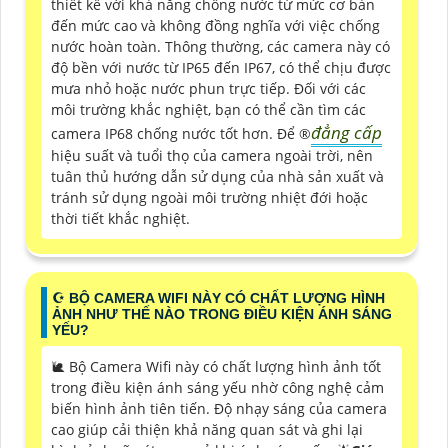
thiết kế với khả năng chống nước từ mức cơ bản
đến mức cao và không đồng nghĩa với việc chống
nước hoàn toàn. Thông thường, các camera này có
độ bền với nước từ IP65 đến IP67, có thể chịu được
mưa nhỏ hoặc nước phun trực tiếp. Đối với các
môi trường khắc nghiệt, bạn có thể cần tìm các
đẳng cấp
camera IP68 chống nước tốt hơn. Để ®️
hiệu suất và tuổi thọ của camera ngoài trời, nên
tuân thủ hướng dẫn sử dụng của nhà sản xuất và
tránh sử dụng ngoài môi trường nhiệt đới hoặc
thời tiết khắc nghiệt.
☪ BỘ CAMERA WIFI NÀY CÓ CHẤT LƯỢNG HÌNH
ẢNH NHƯ THẾ NÀO TRONG ĐIỀU KIỆN ÁNH SÁNG
YẾU?
🐌 Bộ Camera Wifi này có chất lượng hình ảnh tốt
trong điều kiện ánh sáng yếu nhờ công nghệ cảm
biến hình ảnh tiên tiến. Độ nhạy sáng của camera
cao giúp cải thiện khả năng quan sát và ghi lại