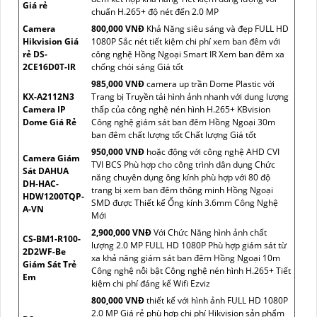
Giá rẻ
chuẩn H.265+ độ nét đến 2.0 MP
Camera
800,000 VNĐ
Khả Năng siêu sáng và đẹp FULL HD
Hikvision Giá
1080P Sắc nét tiết kiệm chi phí xem ban đêm với
rẻ DS-
công nghệ Hồng Ngoại Smart IR Xem ban đêm xa
2CE16D0T-IR
chống chói sáng Giá tốt
985,000 VNĐ
camera up trần Dome Plastic với
KX-A2112N3
Trang bị Truyền tải hình ảnh nhanh với dung lượng
Camera IP
thấp của công nghệ nén hình H.265+ KBvision
Dome Giá Rẻ
Công nghệ giám sát ban đêm Hồng Ngoại 30m
ban đêm chất lượng tốt Chất lượng Giá tốt
950,000 VNĐ
hoặc động với công nghệ AHD CVI
Camera Giám
TVI BCS Phù hợp cho công trình dân dụng Chức
Sát DAHUA
năng chuyên dụng ông kính phù hợp với 80 độ
DH-HAC-
trang bị xem ban đêm thông minh Hồng Ngoại
HDW1200TQP-
SMD được Thiết kế Ống kính 3.6mm Công Nghệ
A-VN
Mới
2,900,000 VNĐ
Với Chức Năng hình ảnh chất
CS-BM1-R100-
lượng 2.0 MP FULL HD 1080P Phù hợp giám sát từ
2D2WF-Be
xa khả năng giám sát ban đêm Hồng Ngoại 10m
Giám Sát Trẻ
Công nghệ nỗi bật Công nghệ nén hình H.265+ Tiết
Em
kiệm chi phí đáng kể Wifi Ezviz
800,000 VNĐ
thiết kế với hình ảnh FULL HD 1080P
2.0 MP Giá rẻ phù hợp chi phí Hikvision sản phẩm