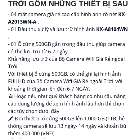
TRỜI GỒM NHỮNG THIẾT BỊ SAU
- 04 mắt camera giá rẻ cao cấp hình ảnh rõ nét
KX-
A2013WN-A .
- 01 Đầu thu xử lý và lưu trữ hình ảnh
KX-A8104WN
.
- 01 Ổ cứng 500GB gắn trong đầu thu giúp camera
có thể lưu trữ từ 6-7 ngày.
Khả năng lưu trữ của Bộ Camera Wifi Giá Rẻ ngoài
Trời
Với thiết bị ổ cứng 500GB, có thể ghi lại hình ảnh
FUll HD của Bộ Camera Wifi Giá Rẻ ngoài Trời với
khoảng thời gian lên đến 6-7 NGÀY.
📰 Hoặc nếu như quý khách hàng có nhu cầu nâng
cấp dung lượng để xem hình ảnh lâu hơn thì chọn
các tùy chọn dưới đây
🖋 Đổi thiết bị ổ cứng 500GB lên 1.000 GB (1TB) hệ
thống camera sẽ lưu 13 ngày- 14 ngày và khoản bù
thêm 400.000 (VNĐ)