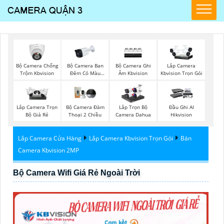
Bộ Camera Chống
Bộ Camera Ban
Bộ Camera Ghi
Lắp Camera
Trộm Kbvision
Đêm Có Màu
Âm Kbvision
Kbvision Trọn Gói
Kbvision
Lắp Camera Trọn
Bộ Camera Đàm
Lắp Trọn Bộ
Đầu Ghi AI
Bộ Giá Rẻ
Thoại 2 Chiều
Camera Dahua
Hikvision
Lắp Camera Cửa Hàng
Lắp Camera Kbvision Trọn Gói
Bán
Camera Kbvision 2MP
Bộ Camera Wifi Giá Rẻ Ngoài Trời