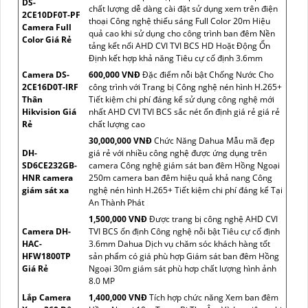
DS-
chất lượng dễ dàng cài đặt sử dụng xem trên điện
2CE10DF0T-PF
thoại Công nghệ thiếu sáng Full Color 20m Hiệu
Camera Full
quả cao khi sử dụng cho công trình ban đêm Nền
Color Giá Rẻ
tảng kết nối AHD CVI TVI BCS HD Hoặt Động Ổn
Định kết hợp khả năng Tiêu cự cố định 3.6mm
Camera DS-
600,000 VNĐ
Đặc điểm nỗi bật Chống Nước Cho
2CE16D0T-IRF
công trình với Trang bị Công nghệ nén hình H.265+
Thân
Tiết kiệm chi phí đáng kể sử dụng công nghệ mới
Hikvision Giá
nhất AHD CVI TVI BCS sắc nét ổn định giá rẻ giá rẻ
Rẻ
chất lượng cao
30,000,000 VNĐ
Chức Năng Dahua Mẫu mã đẹp
DH-
giá rẻ với nhiều công nghệ được ứng dụng trên
SD6CE232GB-
camera Công nghệ giám sát ban đêm Hồng Ngoại
HNR camera
250m camera ban đêm hiệu quả khả nang Công
giám sát xa
nghệ nén hình H.265+ Tiết kiệm chi phí đáng kể Tại
An Thành Phát
1,500,000 VNĐ
Được trang bị công nghệ AHD CVI
Camera DH-
TVI BCS ổn định Công nghệ nỗi bật Tiêu cự cố định
HAC-
3.6mm Dahua Dịch vụ chăm sóc khách hàng tốt
HFW1800TP
sản phẩm có giá phù hợp Giám sát ban đêm Hồng
Giá Rẻ
Ngoại 30m giám sát phù hơp chất lượng hình ảnh
8.0 MP
Lắp Camera
1,400,000 VNĐ
Tích hợp chức năng Xem ban đêm