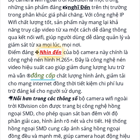
những sản phẩm đáng 📸
nghĩ Đến
trên thị trường
trong phân khúc giá phải chăng. Với công nghệ IP
Wifi chất lượng tốt, sản phẩm này mang lại khả
năng truy cập video từ xa một cách dễ dàng thông
qua kết nối wifi, giúp người dùng dễ dàng quản lý và
giám sát từ xa mọi lúc, mọi nơi.
Điểm đáng ✤
Nhìn đến
của bộ camera này chính là
công nghệ nén hình H.265+. Đây là công nghệ nén
video hiệu suất cao giúp giảm dung lượng lưu trữ
đẳng cấp
mà vẫn ®️
chất lượng hình ảnh, giảm tải
cho mạng internet đồng thời tiết kiệm chi phí lưu
trữ đáng kể cho người sử dụng.
🎥
Nỗi hơn trong các thông số
bộ camera wifi ngoài
trời KBvision còn được trang bị công nghệ hồng
ngoại SMD, cho phép quan sát ban đêm với độ
phân giải cao, hình ảnh rõ nét và chi tiết. Hệ thống
hồng ngoại SMD cung cấp ánh sáng hồng ngoại
đồng đều và mạnh mẽ, giúp camera hoạt động hiệu