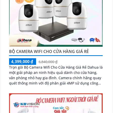
BỘ CAMERA WIFI CHO CỬA HÀNG GIÁ RẺ
4,399,000 ₫
6,840,000 ₫
Trọn gói Bộ Camera Wifi Cho Cửa Hàng Giá Rẻ Dahua là
một giải pháp an ninh hiệu quả dành cho cửa hàng,
văn phòng nhỏ hay gia đình. Camera chính hãng quay
quét thông minh với độ phân giải 4MP sử dụng công
nghệ IP Wifi tiên tiến, bộ camera này mang lại khả
năng kết nối tập trung dễ dàng thông qua mạng Wifi,
giúp quản lý và giám sát từ xa một cách thuận tiện...