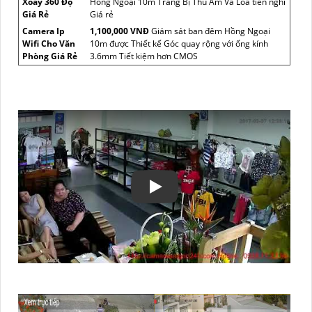
Xoay 360 Độ
Hồng Ngoại 10m Trang Bị Thu Âm Và Loa tiên nghi
Giá Rẻ
Giá rẻ
Camera Ip
1,100,000 VNĐ
Giám sát ban đêm Hồng Ngoại
Wifi Cho Văn
10m được Thiết kế Góc quay rộng với ống kính
Phòng Giá Rẻ
3.6mm Tiết kiệm hơn CMOS