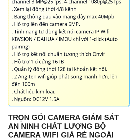
channel 3 MP@25 fps; 4-channel 1080p@25 fps
. Xem lại đồng thời 4/8 kênh
. Băng thông đầu vào mạng dây max 40Mpb.
. Hỗ trợ lên đến camera 6MP.
. Tính năng tự động kết nối camera IP Wifi
KBVSION / DAHUA / IMOU chỉ với 1-click (Auto
pairing)
. Hỗ trợ kết nối chuẩn tương thích Onvif
. Hỗ trợ 1 ổ cứng 16TB
. Quản lý đồng thời 128 tài khoản kết nối.
. 2 Ăng-ten wifi giúp phát sóng mạnh hơn, lên
đến 100m
. Chất liệu kim loại.
. Nguồn: DC12V 1.5A
TRỌN GÓI CAMERA GIÁM SÁT
AN NINH CHẤT LƯỢNG BỘ
CAMERA WIFI GIÁ RẺ NGOÀI