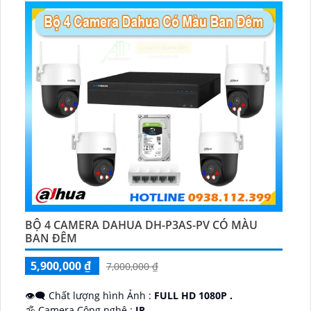
BỘ 4 CAMERA DAHUA DH-P3AS-PV CÓ MÀU
BAN ĐÊM
5,900,000 ₫
7,000,000 ₫
👁️‍🗨 Chất lượng hình Ảnh :
FULL HD 1080P .
🕉️ Camera Công nghệ :
IP.