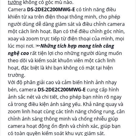
tưởng
không có góc mù nào.
Camera
DS-2DE2C200MWG-E
có tính năng điều
khiển từ xa trên điện thoại thông minh, cho phép
người dùng dễ dàng giám sát và điều chỉnh camera
một cách linh hoạt. Bạn có thể điều chỉnh góc nhìn,
xoay và zoom trực tiếp từ điện thoại của mình, mọi
lúc mọi nơi. 🔦
Những tích hợp mang tính công
nghệ cao
rất tiện lợi cho những người dùng muốn
theo dõi và kiểm soát khuôn viên một cách linh
hoạt, đặc biệt là khi bạn không có mặt tại hiện
trường.
Với độ phân giải cao và cảm biến hình ảnh nhạy
bén, camera
DS-2DE2C200MWG-E
cung cấp hình
ảnh sắc nét và chi tiết, cho phép bạn nhìn rõ ngay
cả trong điều kiện ánh sáng yếu. Khả năng quay và
zoom linh hoạt cùng các tính năng chống rung, cân
chỉnh ánh sáng thông minh và chống nhiễu giúp
camera hoạt động ổn định và chính xác, giúp bạn
có toàn quyền kiểm soát khu vực giám sát.