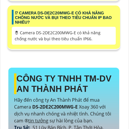
⁉️ CAMERA DS-DE2C20MWG-E CÓ KHẢ NĂNG
CHỐNG NƯỚC VÀ BỤI THEO TIÊU CHUẨN IP BAO
NHIÊU?
🤴 Camera DS-2DE2C200MWG-E có khả năng
chống nước và bụi theo tiêu chuẩn IP66.
CÔNG TY TNHH TM-DV
AN THÀNH PHÁT
Hãy đến công ty An Thành Phát để mua
Camera
DS-2DE2C200MWG-E
Xoay 360 với
dịch vụ nhanh chóng và nhiệt tình. Chúng tôi
cam ®️
tin tưởng
sự hài lòng của bạn.
Trụ Sở:
51 Lũy Bán Bích, P. Tân Thới Hòa,