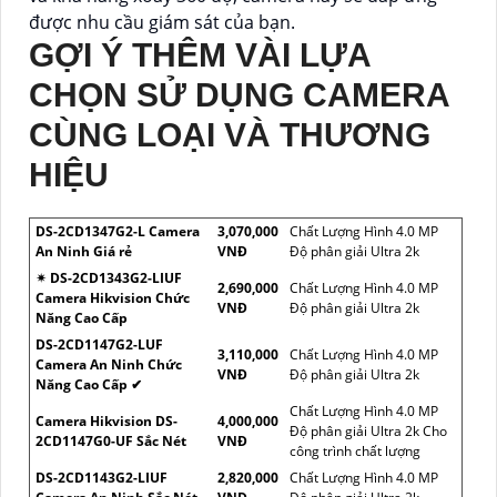
được nhu cầu giám sát của bạn.
GỢI Ý THÊM VÀI LỰA
CHỌN SỬ DỤNG CAMERA
CÙNG LOẠI VÀ THƯƠNG
HIỆU
DS-2CD1347G2-L Camera
3,070,000
Chất Lượng Hình 4.0 MP
An Ninh Giá rẻ
VNĐ
Độ phân giải Ultra 2k
✴ DS-2CD1343G2-LIUF
2,690,000
Chất Lượng Hình 4.0 MP
Camera Hikvision Chức
VNĐ
Độ phân giải Ultra 2k
Năng Cao Cấp
DS-2CD1147G2-LUF
3,110,000
Chất Lượng Hình 4.0 MP
Camera An Ninh Chức
VNĐ
Độ phân giải Ultra 2k
Năng Cao Cấp ✔
Chất Lượng Hình 4.0 MP
Camera Hikvision DS-
4,000,000
Độ phân giải Ultra 2k Cho
2CD1147G0-UF Sắc Nét
VNĐ
công trình chất lượng
DS-2CD1143G2-LIUF
2,820,000
Chất Lượng Hình 4.0 MP