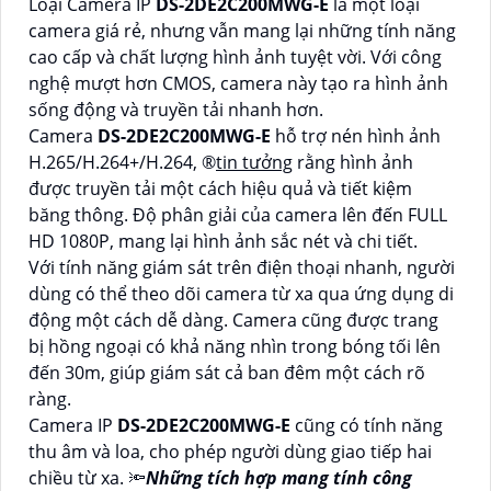
Loại Camera IP
DS-2DE2C200MWG-E
là một loại
camera giá rẻ, nhưng vẫn mang lại những tính năng
cao cấp và chất lượng hình ảnh tuyệt vời. Với công
nghệ mượt hơn CMOS, camera này tạo ra hình ảnh
sống động và truyền tải nhanh hơn.
Camera
DS-2DE2C200MWG-E
hỗ trợ nén hình ảnh
H.265/H.264+/H.264, ®️
tin tưởng
rằng hình ảnh
được truyền tải một cách hiệu quả và tiết kiệm
băng thông. Độ phân giải của camera lên đến FULL
HD 1080P, mang lại hình ảnh sắc nét và chi tiết.
Với tính năng giám sát trên điện thoại nhanh, người
dùng có thể theo dõi camera từ xa qua ứng dụng di
động một cách dễ dàng. Camera cũng được trang
bị hồng ngoại có khả năng nhìn trong bóng tối lên
đến 30m, giúp giám sát cả ban đêm một cách rõ
ràng.
Camera IP
DS-2DE2C200MWG-E
cũng có tính năng
thu âm và loa, cho phép người dùng giao tiếp hai
chiều từ xa. 🔦
Những tích hợp mang tính công