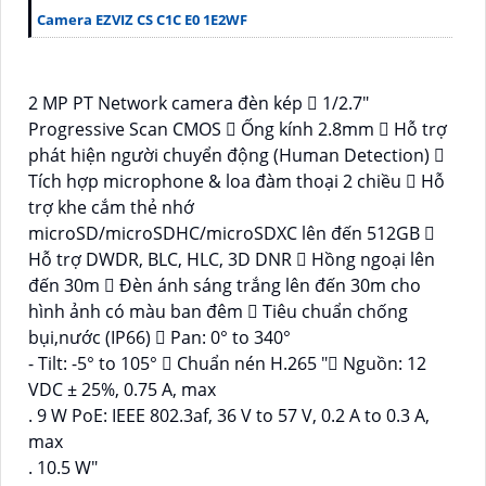
Camera EZVIZ CS C1C E0 1E2WF
2 MP PT Network camera đèn kép  1/2.7″
Progressive Scan CMOS  Ống kính 2.8mm  Hỗ trợ
phát hiện người chuyển động (Human Detection) 
Tích hợp microphone & loa đàm thoại 2 chiều  Hỗ
trợ khe cắm thẻ nhớ
microSD/microSDHC/microSDXC lên đến 512GB 
Hỗ trợ DWDR, BLC, HLC, 3D DNR  Hồng ngoại lên
đến 30m  Đèn ánh sáng trắng lên đến 30m cho
hình ảnh có màu ban đêm  Tiêu chuẩn chống
bụi,nước (IP66)  Pan: 0° to 340°
- Tilt: -5° to 105°  Chuẩn nén H.265 " Nguồn: 12
VDC ± 25%, 0.75 A, max
. 9 W PoE: IEEE 802.3af, 36 V to 57 V, 0.2 A to 0.3 A,
max
. 10.5 W"