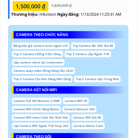
1,500,000 ₫
1,830,000 ₫
Thương hiệu:
Hikvision
Ngày đăng:
1/13/2024 11:25:31 AM
CAMERA THEO CHỨC NĂNG
Bảng báo giá camera ezviz ngoài trời
Top Camera Sắc Nét Giá Rẻ
Top 5 Camera Chống Trộm Nhạy
Top 5 Camera Lắp Ngoài Trời
Lắp camera check var Livestream
Camera quay video Đóng Hàng Cận Cảnh
Top 5 Camera Cho Kho Hàng Nên Dùng
Top 5 Camera Lắp Trong Nhà
CAMERA KẾT NỐI WIFI
Camera Full HD Kbvision 2.0MP
Camera Wifi 3K
Camera Wifi Chính Hãng Kbone
Camera Ebitcam 360
Camera Wifi Imou Cube Ghi Hình Nét
Camera Wifi Giá Rẻ
Lắp Camera Wifi Ngoài Trời Xoay 360
Camera Kbone Cube
CAMERA THEO GÓI