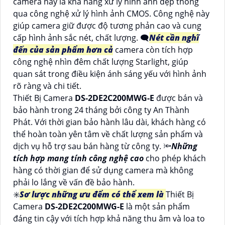
camera này là khả năng xử lý hình ảnh đẹp thông
qua công nghệ xử lý hình ảnh CMOS. Công nghệ này
giúp camera giữ được độ tương phản cao và cung
cấp hình ảnh sắc nét, chất lượng. 🗨️
Nét cần nghĩ
đến của sản phẩm hơn cả
camera còn tích hợp
công nghệ nhìn đêm chất lượng Starlight, giúp
quan sát trong điều kiện ánh sáng yếu với hình ảnh
rõ ràng và chi tiết.
Thiết Bị Camera
DS-2DE2C200MWG-E
được bán và
bảo hành trong 24 tháng bởi công ty An Thành
Phát. Với thời gian bảo hành lâu dài, khách hàng có
thể hoàn toàn yên tâm về chất lượng sản phẩm và
dịch vụ hỗ trợ sau bán hàng từ công ty. 🔦
Những
tích hợp mang tính công nghệ cao
cho phép khách
hàng có thời gian để sử dụng camera mà không
phải lo lắng về vấn đề bảo hành.
✳️
Sơ lược những ưu đểm có thể xem là
Thiết Bị
Camera
DS-2DE2C200MWG-E
là một sản phẩm
đáng tin cậy với tích hợp khả năng thu âm và loa to