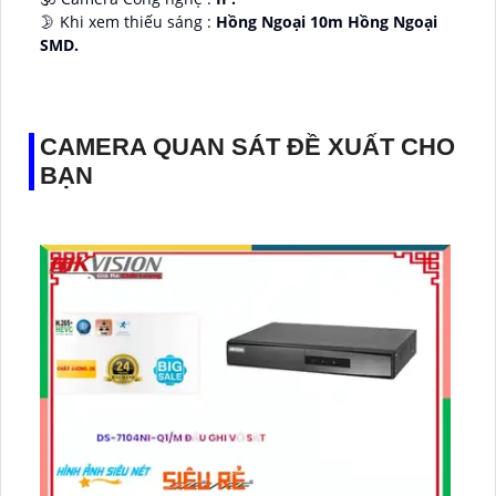
🌛 Khi xem thiếu sáng :
Hồng Ngoại 10m Hồng Ngoại
SMD.
♊ Camera Thiết Kế
Dome Kim loại + Nhựa.
️💎 Chức Năng :
Thu Âm.
CAMERA QUAN SÁT ĐỀ XUẤT CHO
BẠN