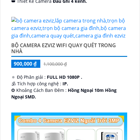
👑 Thiết Kế Camera
Đầu Ghi 4 kênh.
️🔮 Đặt Điểm :
Công Nghệ AI.
BỘ CAMERA EZVIZ WIFI QUAY QUÉT TRONG
NHÀ
900,000 ₫
1,100,000 ₫
🔅 Độ Phân giải :
FULL HD 1080P .
🕉️ Tích hợp công nghệ :
IP.
❂ Khoảng Cách Ban Đêm :
Hồng Ngoại 10m Hồng
Ngoại SMD.
🛡 Mẫu Camera
Dome Kim loại + Nhựa.
️📢 Ưu Điểm :
Thu Âm.