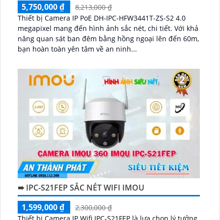
5,750,000 ₫
8,213,000 ₫
Thiết bị Camera IP PoE DH-IPC-HFW3441T-ZS-S2 4.0
megapixel mang đến hình ảnh sắc nét, chi tiết. Với khả
năng quan sát ban đêm bằng hồng ngoại lên đến 60m,
bạn hoàn toàn yên tâm về an ninh...
➠ IPC-S21FEP SẮC NÉT WIFI IMOU
1,599,000 ₫
2,300,000 ₫
Thiết bị Camera IP Wifi IPC-S21FEP là lựa chọn lý tưởng