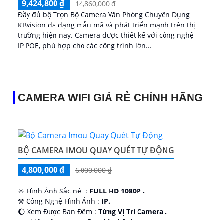
9,424,800 ₫
14,860,000 ₫
Đầy đủ bộ Trọn Bộ Camera Văn Phòng Chuyên Dụng
KBvision đa dạng mẫu mã và phát triển mạnh trên thị
trường hiện nay. Camera được thiết kế với công nghệ
IP POE, phù hợp cho các công trình lớn...
CAMERA WIFI GIÁ RẺ CHÍNH HÃNG
BỘ CAMERA IMOU QUAY QUÉT TỰ ĐỘNG
4,800,000 ₫
6,000,000 ₫
🔆 Hình Ảnh Sắc nét :
FULL HD 1080P .
⚒ Công Nghệ Hình Ảnh :
IP.
🌔 Xem Được Ban Đêm :
Từng Vị Trí Camera .