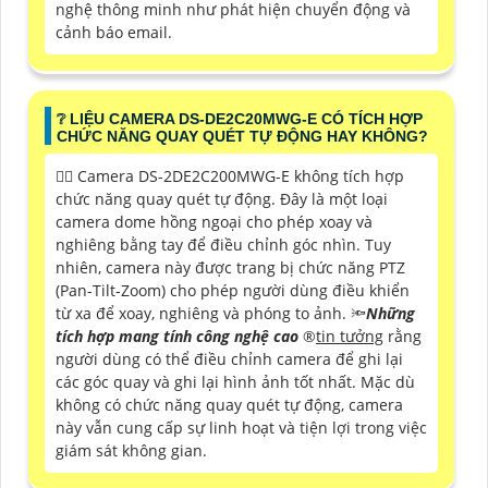
nghệ thông minh như phát hiện chuyển động và
cảnh báo email.
❔ LIỆU CAMERA DS-DE2C20MWG-E CÓ TÍCH HỢP
CHỨC NĂNG QUAY QUÉT TỰ ĐỘNG HAY KHÔNG?
❤️‍💋‍ Camera DS-2DE2C200MWG-E không tích hợp
chức năng quay quét tự động. Đây là một loại
camera dome hồng ngoại cho phép xoay và
nghiêng bằng tay để điều chỉnh góc nhìn. Tuy
nhiên, camera này được trang bị chức năng PTZ
(Pan-Tilt-Zoom) cho phép người dùng điều khiển
từ xa để xoay, nghiêng và phóng to ảnh. 🔦
Những
tích hợp mang tính công nghệ cao
®️
tin tưởng
rằng
người dùng có thể điều chỉnh camera để ghi lại
các góc quay và ghi lại hình ảnh tốt nhất. Mặc dù
không có chức năng quay quét tự động, camera
này vẫn cung cấp sự linh hoạt và tiện lợi trong việc
giám sát không gian.