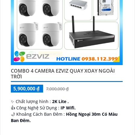
COMBO 4 CAMERA EZVIZ QUAY XOAY NGOÀI
TRỜI
5,900,000 ₫
7,000,000 ₫
✨ Chất lượng hình :
2K Lite .
👍 Công Nghệ Sử Dụng :
IP Wifi.
🌙 Khoảng Cách Ban Đêm :
Hồng Ngoại 30m Có Màu
Ban Ðêm.
🕉️ Cấu Tạo Camera
IP67 xoay 360.
️📡 Ưu Điểm :
Thu Âm Và Loa.