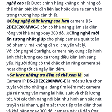
nghệ cao
rất Dược chính hãng khẳng định rằng có
thể nhận biết khi cần liên lạc hoặc đưa ra cảnh báo
trong trường hợp cần thiết.
❂
Công nghệ chất lượng cao hơn
camera
DS-
2DE2C200MWG-E
còn có khả năng giám sát diện
rộng với khả năng xoay 360 độ. ☣️
Công nghệ mới
ấn tượng nhất giúp
cho phép camera quét toàn
bộ phạm vi mà không cần di chuyển vật lý.
Với công nghệ Starlight, camera này cung cấp hình
ảnh chất lượng cao cả trong điều kiện ánh sáng
yếu. Người dùng có thể chắc chắn rằng camera sẽ
hoạt động tốt cả ngày lẫn đêm.
✳️
Sơ lược những ưu đểm có thể xem là
loại
Camera IP
DS-2DE2C200MWG-E
là một sự lựa chọn
tuyệt vời cho những ai đang tìm kiếm một camera
giá rẻ nhưng vẫn mang lại hiệu suất và chất lượng
tốt. Với các tính năng nổi bật như hình ảnh sắc nét,
truyền tải nhanh, giám sát trực tiếp trên điện thoại
và khả năng xoay 360 độ, camera này sẽ đáp ứng