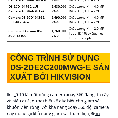
Camera An Ninh Sắc Nét
VNĐ
Độ phân giải Ultra 2k
DS-2CD1047G2-LUF
2,630,000
Chất Lượng Hình 4.0 MP
Camera An Ninh Giá rẻ
VNĐ
Độ phân giải Ultra 2k
Camera DS-2CD1043G2-
2,690,000
Chất Lượng Hình 4.0 MP
LIU Hikvision
VNĐ
Độ phân giải Ultra 2k
Chất Lượng Hình 2.0 MP
Camera Hikvision DS-
1,260,000
FULL HD 1080P Sắc nét
2CD1121G0-I
VNĐ
tiết kiệm chi phí
CÔNG TRÌNH SỬ DỤNG
DS-2DE2C200MWG-E
SẢN
XUẤT BỞI HIKVISION
link_0-10 là một dòng camera xoay 360 đáng tin cậy
và hiệu quả, được thiết kế đặc biệt cho giám sát
khuôn viên rộng. Với khả năng xoay 360 độ, camera
này mang lại khả năng giám sát toàn diện, ®️
tin