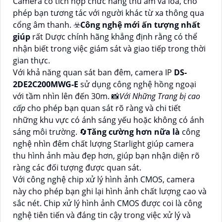
Camera có tích hợp chức năng thu âm và loa, cho
phép bạn tương tác với người khác từ xa thông qua
cổng âm thanh. ☣️
Công nghệ mới ấn tượng nhất
giúp
rất Dược chính hãng khẳng định rằng có thể
nhận biết trong việc giám sát và giao tiếp trong thời
gian thực.
Với khả năng quan sát ban đêm, camera IP
DS-
2DE2C200MWG-E
sử dụng công nghệ hồng ngoại
với tầm nhìn lên đến 30m. 📸
Với Những Trang bị cao
cấp
cho phép bạn quan sát rõ ràng và chi tiết
những khu vực có ánh sáng yếu hoặc không có ánh
sáng môi trường. 🔄
Tăng cường hơn nữa là
công
nghệ nhìn đêm chất lượng Starlight giúp camera
thu hình ảnh màu đẹp hơn, giúp bạn nhận diện rõ
ràng các đối tượng được quan sát.
Với công nghệ chip xử lý hình ảnh CMOS, camera
này cho phép bạn ghi lại hình ảnh chất lượng cao và
sắc nét. Chip xử lý hình ảnh CMOS được coi là công
nghệ tiên tiến và đáng tin cậy trong việc xử lý và