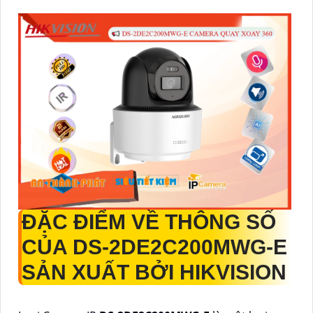
ĐẶC ĐIỂM VỀ THÔNG SỐ
CỦA
DS-2DE2C200MWG-E
SẢN XUẤT BỞI HIKVISION