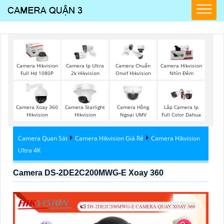
Camera Hikvision
Camera Ip Ultra
Camera Chuẩn
Camera Hikvision
Full Hd 1080P
2k Hikvision
Onvif Hikvision
Nhìn Đêm
Camera Xoay 360
Camera Starlight
Camera Hồng
Lắp Camera Ip
Hikvision
Hikvision
Ngoại UMV
Full Color Dahua
Camera Quan Sát
Camera Hikvision Giá Rẻ
Camera Hikvision
Ultra 4K
Camera DS-2DE2C200MWG-E Xoay 360