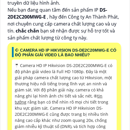
truyền dữ liệu hình ảnh.
Nếu bạn đang quan tâm đến sản phẩm IP
DS-
2DE2C200MWG-E
, hãy đến Công ty An Thành Phát,
nơi chuyên cung cấp camera chất lượng cao và uy
tín.
chắc chắn
bạn sẽ nhận được sự hỗ trợ tốt và
sản phẩm chất lượng từ công ty này.
☪ CAMERA HD IP HIKVISION DS-DE2C20MWG-E CÓ
ĐỘ PHÂN GIẢI VIDEO LÀ BAO NHIÊU?
🤵 Camera HD IP Hikvision DS-2DE2C200MWG-E có
độ phân giải video là Full HD 1080p. Đây là một
giải pháp camera chất lượng cao từ Hikvision, một
thương hiệu nổi tiếng trong lĩnh vực an ninh và
giám sát. Với độ phân giải này, camera có khả
năng ghi lại hình ảnh chi tiết và sắc nét, ®️
tin
tưởng
rằng bạn có thể nhìn rõ mọi chi tiết trong
khu vực giám sát. Camera HD IP Hikvision DS-
2DE2C200MWG-E cũng được trang bị nhiều tính
năng cao cấp khác như zoom quang 20x, chống
giảm nhiễu kỹ thuật số (DNR), và tích hợp công