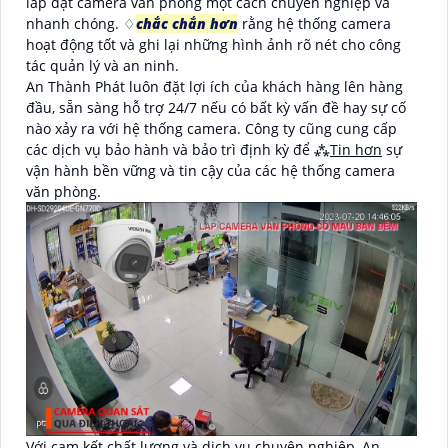
lắp đặt camera văn phòng một cách chuyên nghiệp và
nhanh chóng. ♢
chắc chắn hơn
rằng hệ thống camera
hoạt động tốt và ghi lại những hình ảnh rõ nét cho công
tác quản lý và an ninh.
An Thành Phát luôn đặt lợi ích của khách hàng lên hàng
đầu, sẵn sàng hỗ trợ 24/7 nếu có bất kỳ vấn đề hay sự cố
nào xảy ra với hệ thống camera. Công ty cũng cung cấp
các dịch vụ bảo hành và bảo trì định kỳ để ⁂
Tin hơn
sự
vận hành bền vững và tin cậy của các hệ thống camera
văn phòng.
Với cam kết chất lượng và dịch vụ chuyên nghiệp, An