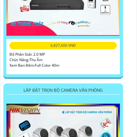
6,827,600 VNĐ
Độ Phân Giải: 2.0 MP
Chức Năng:Thu Âm
Xem Ban Đêm:Full Color 40m
LẮP ĐẶT TRỌN BỘ CAMERA VĂN PHÒNG