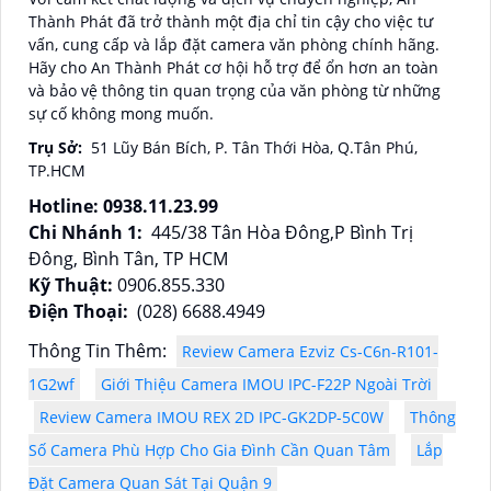
Thành Phát đã trở thành một địa chỉ tin cậy cho việc tư
vấn, cung cấp và lắp đặt camera văn phòng chính hãng.
Hãy cho An Thành Phát cơ hội hỗ trợ để ổn hơn an toàn
và bảo vệ thông tin quan trọng của văn phòng từ những
sự cố không mong muốn.
Trụ Sở:
51 Lũy Bán Bích, P. Tân Thới Hòa, Q.Tân Phú,
TP.HCM
Hotline: 0938.11.23.99
Chi Nhánh 1:
445/38 Tân Hòa Đông,P Bình Trị
Đông, Bình Tân, TP HCM
Kỹ Thuật:
0906.855.330
Điện Thoại:
(028) 6688.4949
Thông Tin Thêm:
Review Camera Ezviz Cs-C6n-R101-
1G2wf
Giới Thiệu Camera IMOU IPC-F22P Ngoài Trời
Review Camera IMOU REX 2D IPC-GK2DP-5C0W
Thông
Số Camera Phù Hợp Cho Gia Đình Cần Quan Tâm
Lắp
Đặt Camera Quan Sát Tại Quận 9