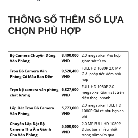
THÔNG SỐ THÊM SỐ LỰA
CHỌN PHÙ HỢP
Bộ Camera Chuyên Dùng
8,400,000
2.0 megapixel Phù hợp
Văn Phòng
VNĐ
giám sát từ xa
FULL HD 1080P 2.0 MP
Trọn Bộ Camera Văn
9,520,400
Giải pháp tiết kiệm phù
Phòng Có Màu Ban Đêm
VNĐ
hợp
FULL HD 1080P 2.0
Trọn bộ camera văn phòng
6,827,600
megapixel Giám sát trên
chất lượng
VNĐ
điện thoại nhanh
2.0 megapixel FULL HD
Lắp Đặt Trọn Bộ Camera
5,773,600
1080P Giá rẻ phù hợp chi
Văn Phòng
VNĐ
phí
Chuyên Lắp Đặt Bộ
2.0 MP FULL HD 1080P
5,500,000
Camera Thu Âm Giành
Được bán nhiều nhất
VNĐ
Cho Văn Phòng
trong năm vừa qua