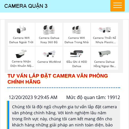
Camera Wifi
Camera Wifi
Camera Dahua
Camera Thiết Kế
Dahua Ngoài Trời
Dahua Trong Nhà
Xoay 360 Độ
Nhựa Plastic
Dahua
Camera Nhận
Camera WizMind
Đầu Ghi 4 HDD
Camera Dahua
Diện Khuôn Mặt
Dahua
Hồng Ngoại Ban
Dahua
Đêm
TƯ VẤN LẮP ĐẶT CAMERA VĂN PHÒNG
CHÍNH HÃNG
12/20/2023 9:29:45 AM
Mức độ quan tâm: 19912
Chúng tôi là đội ngũ chuyên gia tư vấn lắp đặt camera
văn phòng chính hãng. Với kinh nghiệm lâu năm
trong lĩnh vực này, chúng tôi cam kết mang đến cho
khách hàng những giải pháp an ninh toàn diện, bảo