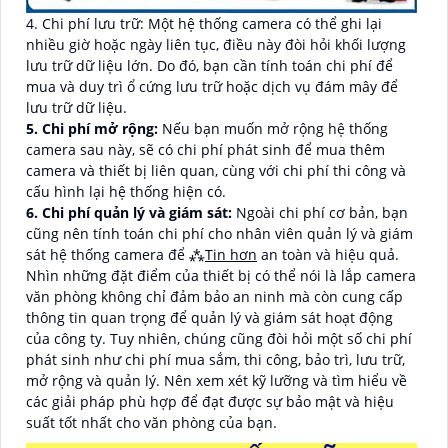
4. Chi phí lưu trữ: Một hệ thống camera có thể ghi lại
nhiều giờ hoặc ngày liên tục, điều này đòi hỏi khối lượng
lưu trữ dữ liệu lớn. Do đó, bạn cần tính toán chi phí để
mua và duy trì ổ cứng lưu trữ hoặc dịch vụ đám mây để
lưu trữ dữ liệu.
5. Chi phí mở rộng:
Nếu bạn muốn mở rộng hệ thống
camera sau này, sẽ có chi phí phát sinh để mua thêm
camera và thiết bị liên quan, cùng với chi phí thi công và
cấu hình lại hệ thống hiện có.
6. Chi phí quản lý và giám sát:
Ngoài chi phí cơ bản, bạn
cũng nên tính toán chi phí cho nhân viên quản lý và giám
sát hệ thống camera để ⁂
Tin hơn
an toàn và hiệu quả.
Nhìn những đặt điểm của thiết bị có thể nói là lắp camera
văn phòng không chỉ đảm bảo an ninh mà còn cung cấp
thông tin quan trọng để quản lý và giám sát hoạt động
của công ty. Tuy nhiên, chúng cũng đòi hỏi một số chi phí
phát sinh như chi phí mua sắm, thi công, bảo trì, lưu trữ,
mở rộng và quản lý. Nên xem xét kỹ lưỡng và tìm hiểu về
các giải pháp phù hợp để đạt được sự bảo mật và hiệu
suất tốt nhất cho văn phòng của bạn.