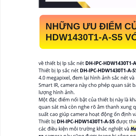
NHỮNG ƯU ĐIỂM C
HDW1430T1-A-S5
V
về thiết bị Ip sắc nét
DH-IPC-HDW1430T1-
Thiết bị Ip sắc nét
DH-IPC-HDW1430T1-A-
4.0 megapixel, đem lại hình ảnh sắc nét và
Smart IR, camera này cho phép quan sát 
lượng hình ảnh.
Một đặc điểm nổi bật của thiết bị này là k
quan sát mà còn nghe rõ âm thanh xung q
suất cao giúp camera hoạt động ổn định và
Thiết bị
DH-IPC-HDW1430T1-A-S5
được thi
các điều kiện môi trường khắc nghiệt và
Ho
ra
camera này cũng được trang bị công nghệ