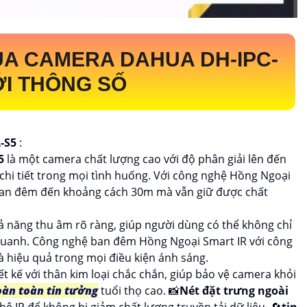
ỦA CAMERA DAHUA
DH-IPC-
ỚI THÔNG SỐ
A-S5
:
S5
là một camera chất lượng cao với độ phân giải lên đến
 chi tiết trong mọi tình huống. Với công nghệ Hồng Ngoại
ban đêm đến khoảng cách 30m mà vẫn giữ được chất
hả năng thu âm rõ ràng, giúp người dùng có thể không chỉ
uanh. Công nghệ ban đêm Hồng Ngoại Smart IR với công
 hiệu quả trong mọi điều kiện ánh sáng.
ết kế với thân kim loại chắc chắn, giúp bảo vệ camera khỏi
àn toàn tin tưởng
tuổi thọ cao. 📸
Nét đặt trưng ngoài
 IP để không bị giảm chất lượng truyền tải dữ liệu, 🔄
tin