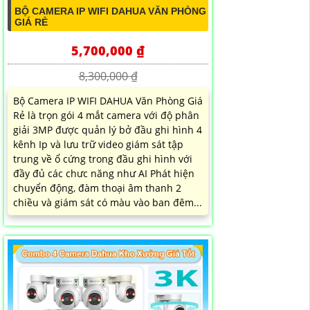
BỘ CAMERA IP WIFI DAHUA VĂN PHÒNG
GIÁ RẺ
5,700,000 ₫
8,300,000 ₫
Bộ Camera IP WIFI DAHUA Văn Phòng Giá
Rẻ là trọn gói 4 mắt camera với độ phân
giải 3MP được quản lý bở đầu ghi hình 4
kênh Ip và lưu trữ video giám sát tập
trung về ổ cứng trong đầu ghi hình với
đầy đủ các chưc năng như AI Phát hiện
chuyển động, đàm thoại âm thanh 2
chiều và giám sát có màu vào ban đêm...