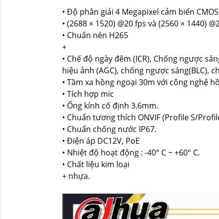
• Độ phân giải 4 Megapixel cảm biến CMOS 
• (2688 × 1520) @20 fps và (2560 × 1440) @
• Chuẩn nén H265
+
• Chế độ ngày đêm (ICR), Chống ngược sán
hiệu ảnh (AGC), chống ngược sáng(BLC), c
• Tầm xa hồng ngoại 30m với công nghệ h
• Tích hợp mic
• Ống kính cố định 3.6mm.
• Chuẩn tương thích ONVIF (Profile S/Profile
• Chuẩn chống nước IP67.
• Điện áp DC12V, PoE
• Nhiệt độ hoạt động : -40° C ~ +60° C.
• Chất liệu kim loại
+ nhựa.