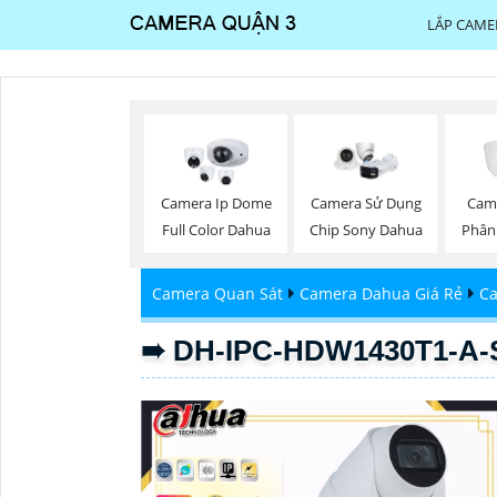
LẮP CAME
Camera Ip Dome
Camera Sử Dụng
Cam
Full Color Dahua
Chip Sony Dahua
Phân
Camera Quan Sát
Camera Dahua Giá Rẻ
Ca
➠ DH-IPC-HDW1430T1-A-S