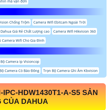
nhìn mã vận đơn
vision Chống Trộm
Camera Wifi Ebitcam Ngoài Trời
 Dahua Giá Rẻ Chất Lượng cao
Camera Wifi Hikvision 360
5 Camera Wifi Cho Gia Đình
 Bộ Camera Ip Visioncop
Bộ Camera Có Báo Đông
Trọn Bộ Camera Ghi Âm Kbvision
-IPC-HDW1430T1-A-S5
SẢN
 CỦA DAHUA