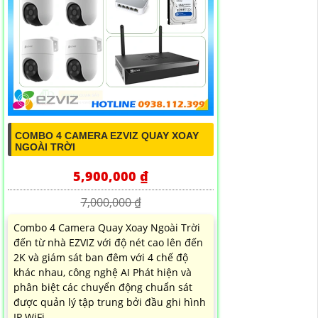
COMBO 4 CAMERA EZVIZ QUAY XOAY
NGOÀI TRỜI
5,900,000 ₫
7,000,000 ₫
Combo 4 Camera Quay Xoay Ngoài Trời
đến từ nhà EZVIZ với độ nét cao lên đến
2K và giám sát ban đêm với 4 chế độ
khác nhau, công nghệ AI Phát hiện và
phân biệt các chuyển động chuẩn sát
được quản lý tập trung bởi đầu ghi hình
IP WiFi...