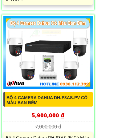
BỘ 4 CAMERA DAHUA DH-P3AS-PV CÓ
MÀU BAN ĐÊM
5,900,000 ₫
7,000,000 ₫
Bộ 4 Camera Dahua DH-P3AS-PV Có Màu