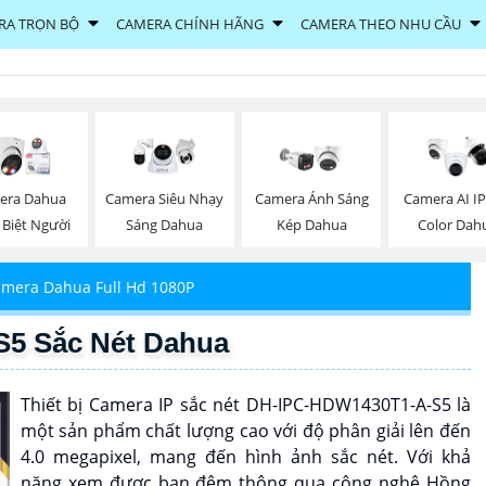
RA TRỌN BỘ
CAMERA CHÍNH HÃNG
CAMERA THEO NHU CẦU
era Dahua
Camera Siêu Nhạy
Camera Ánh Sáng
Camera AI IP
 Biệt Người
Sáng Dahua
Kép Dahua
Color Dah
mera Dahua Full Hd 1080P
5 Sắc Nét Dahua
Thiết bị Camera IP sắc nét DH-IPC-HDW1430T1-A-S5 là
một sản phẩm chất lượng cao với độ phân giải lên đến
4.0 megapixel, mang đến hình ảnh sắc nét. Với khả
năng xem được ban đêm thông qua công nghệ Hồng