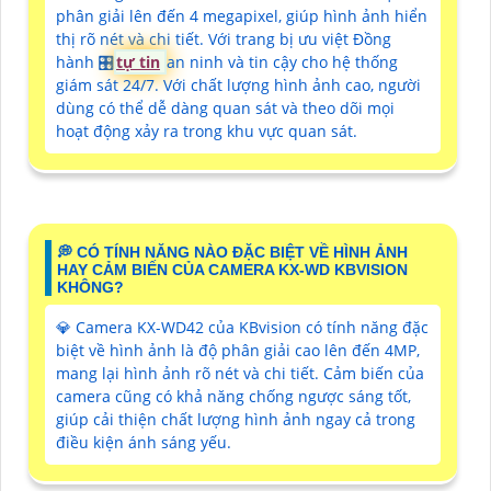
phân giải lên đến 4 megapixel, giúp hình ảnh hiển
thị rõ nét và chi tiết. Với trang bị ưu việt Đồng
hành 🎛
tự tin
an ninh và tin cậy cho hệ thống
giám sát 24/7. Với chất lượng hình ảnh cao, người
dùng có thể dễ dàng quan sát và theo dõi mọi
hoạt động xảy ra trong khu vực quan sát.
️💭 CÓ TÍNH NĂNG NÀO ĐẶC BIỆT VỀ HÌNH ẢNH
HAY CẢM BIẾN CỦA CAMERA KX-WD KBVISION
KHÔNG?
💎 Camera KX-WD42 của KBvision có tính năng đặc
biệt về hình ảnh là độ phân giải cao lên đến 4MP,
mang lại hình ảnh rõ nét và chi tiết. Cảm biến của
camera cũng có khả năng chống ngược sáng tốt,
giúp cải thiện chất lượng hình ảnh ngay cả trong
điều kiện ánh sáng yếu.