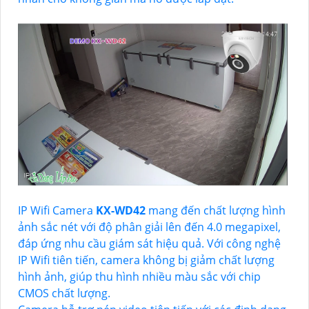
IP Wifi Camera
KX-WD42
mang đến chất lượng hình
ảnh sắc nét với độ phân giải lên đến 4.0 megapixel,
đáp ứng nhu cầu giám sát hiệu quả. Với công nghệ
IP Wifi tiên tiến, camera không bị giảm chất lượng
hình ảnh, giúp thu hình nhiều màu sắc với chip
CMOS chất lượng.