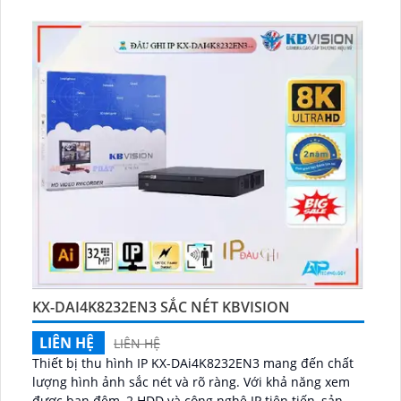
KX-DAI4K8232EN3 SẮC NÉT KBVISION
LIÊN HỆ
LIÊN HỆ
Thiết bị thu hình IP KX-DAi4K8232EN3 mang đến chất
lượng hình ảnh sắc nét và rõ ràng. Với khả năng xem
được ban đêm, 2 HDD và công nghệ IP tiên tiến, sản