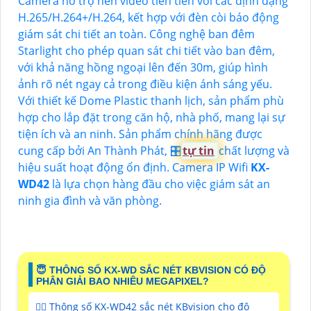
Camera hỗ trợ nén video tiên tiến với các định dạng
H.265/H.264+/H.264, kết hợp với đèn còi báo động
giám sát chi tiết an toàn. Công nghệ ban đêm
Starlight cho phép quan sát chi tiết vào ban đêm,
với khả năng hồng ngoại lên đến 30m, giúp hình
ảnh rõ nét ngay cả trong điều kiện ánh sáng yếu.
Với thiết kế Dome Plastic thanh lịch, sản phẩm phù
hợp cho lắp đặt trong căn hộ, nhà phố, mang lại sự
tiện ích và an ninh. Sản phẩm chính hãng được
cung cấp bởi An Thành Phát, 🎛
tự tin
chất lượng và
hiệu suất hoạt động ổn định. Camera IP Wifi
KX-
WD42
là lựa chọn hàng đầu cho việc giám sát an
ninh gia đình và văn phòng.
😇 THÔNG SỐ KX-WD SẮC NÉT KBVISION CÓ ĐỘ
PHÂN GIẢI BAO NHIÊU MEGAPIXEL?
🙆‍♀️ Thông số KX-WD42 sắc nét KBvision cho độ