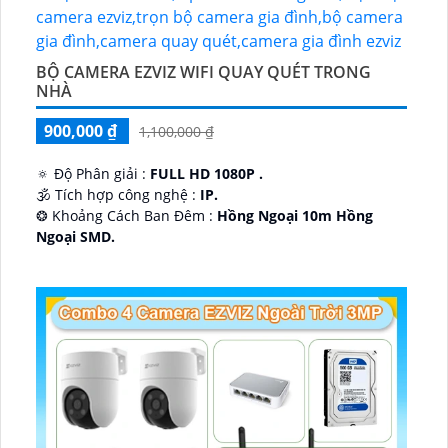
BỘ CAMERA EZVIZ WIFI QUAY QUÉT TRONG
NHÀ
900,000 ₫
1,100,000 ₫
🔅 Độ Phân giải :
FULL HD 1080P .
🕉️ Tích hợp công nghệ :
IP.
❂ Khoảng Cách Ban Đêm :
Hồng Ngoại 10m Hồng
Ngoại SMD.
🛡 Mẫu Camera
Dome Kim loại + Nhựa.
️📢 Ưu Điểm :
Thu Âm.