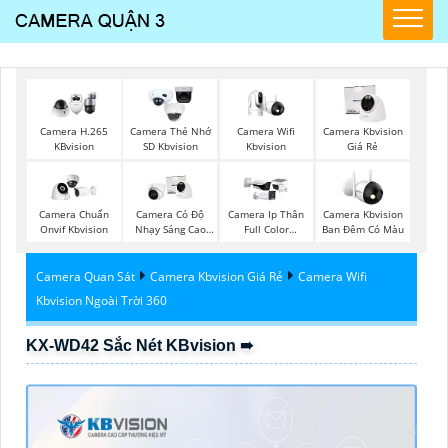
Camera Wifi
Camera H.265
Camera Thẻ Nhớ
Camera Kbvision
Kbvision
KBvision
SD Kbvision
Giá Rẻ
Camera Chuẩn
Camera Có Độ
Camera Ip Thân
Camera Kbvision
Onvif Kbvision
Nhạy Sáng Cao
Full Color
Ban Đêm Có Màu
Kbvision
Kbvision
Camera Quan Sát
Camera Kbvision Giá Rẻ
Camera Wifi
Kbvision Ngoài Trời 360
KX-WD42 Sắc Nét KBvision ➠