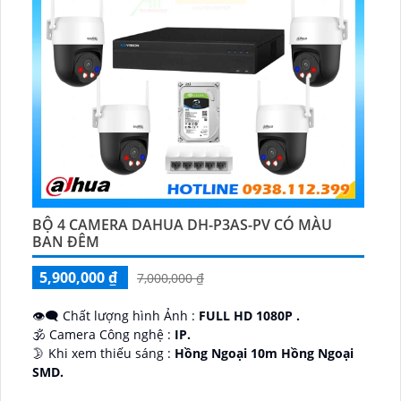
BỘ 4 CAMERA DAHUA DH-P3AS-PV CÓ MÀU
BAN ĐÊM
5,900,000 ₫
7,000,000 ₫
👁️‍🗨 Chất lượng hình Ảnh :
FULL HD 1080P .
🕉️ Camera Công nghệ :
IP.
🌛 Khi xem thiếu sáng :
Hồng Ngoại 10m Hồng Ngoại
SMD.
♊ Camera Thiết Kế
Dome Kim loại + Nhựa.