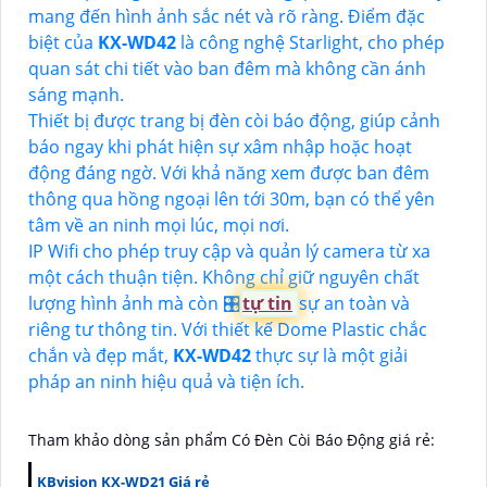
mang đến hình ảnh sắc nét và rõ ràng. Điểm đặc
biệt của
KX-WD42
là công nghệ Starlight, cho phép
quan sát chi tiết vào ban đêm mà không cần ánh
sáng mạnh.
Thiết bị được trang bị đèn còi báo động, giúp cảnh
báo ngay khi phát hiện sự xâm nhập hoặc hoạt
động đáng ngờ. Với khả năng xem được ban đêm
thông qua hồng ngoại lên tới 30m, bạn có thể yên
tâm về an ninh mọi lúc, mọi nơi.
IP Wifi cho phép truy cập và quản lý camera từ xa
một cách thuận tiện. Không chỉ giữ nguyên chất
lượng hình ảnh mà còn 🎛
tự tin
sự an toàn và
riêng tư thông tin. Với thiết kế Dome Plastic chắc
chắn và đẹp mắt,
KX-WD42
thực sự là một giải
pháp an ninh hiệu quả và tiện ích.
Tham khảo dòng sản phẩm Có Ðèn Còi Báo Động giá rẻ:
KBvision KX-WD21 Giá rẻ