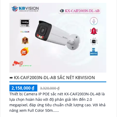
➠ KX-CAIF2003N-DL-AB SẮC NÉT KBVISION
2,158,000 ₫
3,320,000 ₫
Thiết bị Camera IP POE sắc nét KX-CAiF2003N-DL-AB là
lựa chọn hoàn hảo với độ phân giải lên đến 2.0
megapixel, đáp ứng tiêu chuẩn chất lượng cao. Với khả
năng xem Full Color 50m......