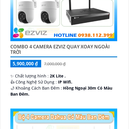
COMBO 4 CAMERA EZVIZ QUAY XOAY NGOÀI
TRỜI
5,900,000 ₫
7,000,000 ₫
✨ Chất lượng hình :
2K Lite .
👍 Công Nghệ Sử Dụng :
IP Wifi.
🌙 Khoảng Cách Ban Đêm :
Hồng Ngoại 30m Có Màu
Ban Ðêm.
🕉️ Cấu Tạo Camera
IP67 xoay 360.
️📡 Ưu Điểm :
Thu Âm Và Loa.