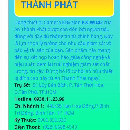
THÀNH PHÁT
Dòng thiết bị Camera KBvision
KX-WD42
của
An Thành Phát được săn đón bởi người tiêu
dùng với đầy đủ thông tin từ chính hãng. Đây
là lựa chọn lý tưởng cho nhu cầu giám sát và
bảo vệ tài sản của bạn. Sản phẩm này mang
đến sự kết hợp hoàn hảo giữa công nghệ và
hiệu suất, đem lại trải nghiệm giám sát chất
lượng, tin cậy. Đừng bỏ lỡ cơ hội sở hữu thiết
bị đỉnh cao này từ An Thành Phát ngay!
Trụ Sở:
51 Lũy Bán Bích, P. Tân Thới Hòa,
Q.Tân Phú, TP.HCM
Hotline: 0938.11.23.99
Chi Nhánh 1:
445/38 Tân Hòa Đông,P Bình
Trị Đông, Bình Tân, TP HCM
Kỹ Thuật:
0906.855.330
Điện Thoại:
(028) 6688.4949