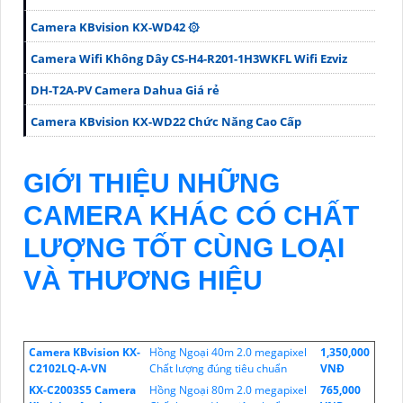
Camera KBvision KX-WD42 ۞
Camera Wifi Không Dây CS-H4-R201-1H3WKFL Wifi Ezviz
DH-T2A-PV Camera Dahua Giá rẻ
Camera KBvision KX-WD22 Chức Năng Cao Cấp
GIỚI THIỆU NHỮNG
CAMERA KHÁC CÓ CHẤT
LƯỢNG TỐT CÙNG LOẠI
VÀ THƯƠNG HIỆU
Camera KBvision KX-
Hồng Ngoại 40m 2.0 megapixel
1,350,000
C2102LQ-A-VN
Chất lượng đúng tiêu chuẩn
VNĐ
KX-C2003S5 Camera
Hồng Ngoại 80m 2.0 megapixel
765,000