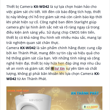
Thiết bị Camera
KX-WD42
là sự lựa chọn hoàn hảo cho
việc giám sát chi tiết. Với đèn còi báo động tích hợp, thiết
bị này không chỉ hỗ trợ giám sát mà còn cảnh báo kịp thời
khi phát hiện sự cố. Công nghệ ban đêm Starlight giúp
camera ghi lại hình ảnh sắc nét và rõ ràng ngay cả trong
điều kiện ánh sáng yếu. Sử dụng chip CMOS tiên tiến,
thiết bị có khả năng thu hình với nhiều màu sắc, mang lại
trải nghiệm quan sát chân thực.
Camera
KX-WD42
là sản phẩm chính hãng được cung cấp
bởi An Thành Phát, mang đến sự tin cậy và hiệu quả cho
hệ thống giám sát của bạn. Với những tính năng và công
nghệ hiện đại, thiết bị này hứa hẹn đáp ứng mọi nhu cầu
về an ninh và giám sát. Để 🎛
tự tin
sự yên tâm và chất
lượng, không gì phải băn khoăn khi lựa chọn Camera
KX-
WD42
từ An Thành Phát.