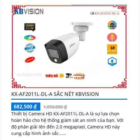
KX-AF2011L-DL-A SẮC NÉT KBVISION
682,500 ₫
1,050,000 ₫
Thiết bị Camera HD KX-AF2011L-DL-A là sự lựa chọn
hoàn hảo cho hệ thống giám sát an ninh của bạn. Với
độ phân giải lên đến 2.0 megapixel, Camera HD này
cung cấp hình ảnh sắc......