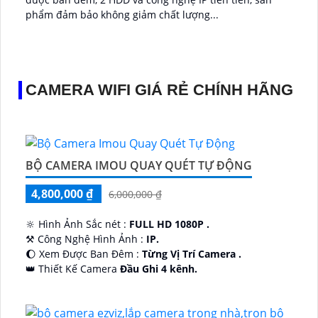
phẩm đảm bảo không giảm chất lượng...
CAMERA WIFI GIÁ RẺ CHÍNH HÃNG
BỘ CAMERA IMOU QUAY QUÉT TỰ ĐỘNG
4,800,000 ₫
6,000,000 ₫
🔆 Hình Ảnh Sắc nét :
FULL HD 1080P .
⚒ Công Nghệ Hình Ảnh :
IP.
🌔 Xem Được Ban Đêm :
Từng Vị Trí Camera .
👑 Thiết Kế Camera
Đầu Ghi 4 kênh.
️🔮 Đặt Điểm :
Công Nghệ AI.