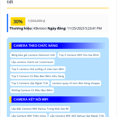
tiết
30%
1,504,000 ₫
Thương hiệu:
KBvision
Ngày đăng:
11/25/2023 5:23:41 PM
CAMERA THEO CHỨC NĂNG
Bảng báo giá camera hikvision mới
Top 5 Camera Wifi Cho Gia Đình
Lắp camera check var Livestream
Top 5 camera nhà xưởng có màu ban đêm
Top 5 Camera Có Màu Ban Đêm Siêu Sáng
Top 5 Camera Lắp Ngoài Trời
camera quay rõ tem đơn hàng shoppe
Những Camera Có Màu Ban Đêm
CAMERA KẾT NỐI WIFI
Lắp Đặt Camera Wifi Dahua Trong Nhà Giá Rẻ
Lắp Camera Wifi Thân Imou
Lắp Camera Wifi 360 Dahua Lắp Ngoài Trời