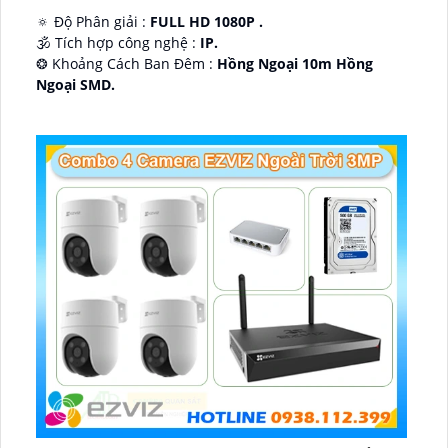
🔅 Độ Phân giải :
FULL HD 1080P .
🕉️ Tích hợp công nghệ :
IP.
❂ Khoảng Cách Ban Đêm :
Hồng Ngoại 10m Hồng
Ngoại SMD.
🛡 Mẫu Camera
Dome Kim loại + Nhựa.
️📢 Ưu Điểm :
Thu Âm.