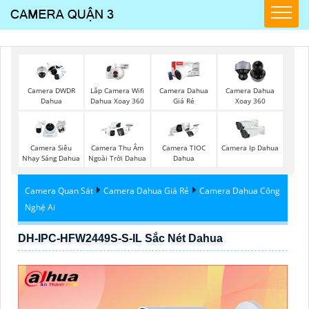
Lắp Camera Wifi
Camera DWDR
Camera Dahua
Camera Dahua
Dahua Xoay 360
Dahua
Giá Rẻ
Xoay 360
Camera Siêu
Camera Thu Âm
Camera TIOC
Camera Ip Dahua
Nhạy Sáng Dahua
Ngoài Trời Dahua
Dahua
Camera Quan Sát
Camera Dahua Giá Rẻ
Camera Dahua Công
Nghệ Ai
DH-IPC-HFW2449S-S-IL Sắc Nét Dahua