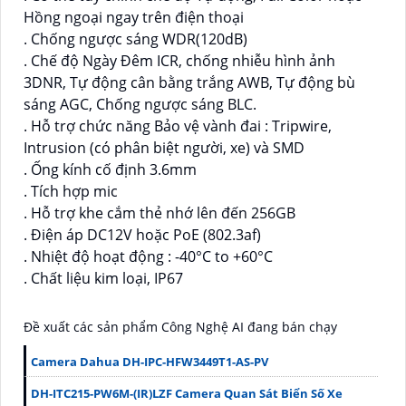
Hồng ngoại ngay trên điện thoại
. Chống ngược sáng WDR(120dB)
. Chế độ Ngày Đêm ICR, chống nhiễu hình ảnh
3DNR, Tự động cân bằng trắng AWB, Tự động bù
sáng AGC, Chống ngược sáng BLC.
. Hỗ trợ chức năng Bảo vệ vành đai : Tripwire,
Intrusion (có phân biệt người, xe) và SMD
. Ống kính cố định 3.6mm
. Tích hợp mic
. Hỗ trợ khe cắm thẻ nhớ lên đến 256GB
. Điện áp DC12V hoặc PoE (802.3af)
. Nhiệt độ hoạt động : -40°C to +60°C
. Chất liệu kim loại, IP67
Đề xuất các sản phẩm Công Nghệ AI đang bán chạy
Camera Dahua DH-IPC-HFW3449T1-AS-PV
DH-ITC215-PW6M-(IR)LZF Camera Quan Sát Biển Số Xe