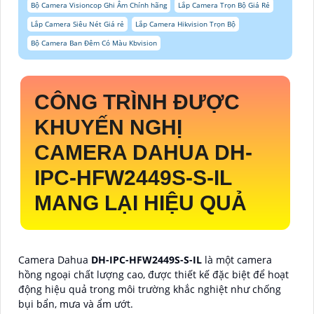
Bộ Camera Visioncop Ghi Âm Chính hãng
Lắp Camera Trọn Bộ Giá Rẻ
Lắp Camera Siêu Nét Giá rẻ
Lắp Camera Hikvision Trọn Bộ
Bộ Camera Ban Đêm Có Màu Kbvision
CÔNG TRÌNH ĐƯỢC
KHUYẾN NGHỊ
CAMERA DAHUA
DH-
IPC-HFW2449S-S-IL
MANG LẠI HIỆU QUẢ
Camera Dahua
DH-IPC-HFW2449S-S-IL
là một camera
hồng ngoại chất lượng cao, được thiết kế đặc biệt để hoạt
động hiệu quả trong môi trường khắc nghiệt như chống
bụi bẩn, mưa và ẩm ướt.