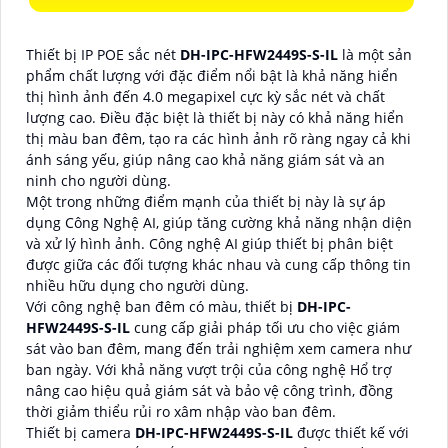
Thiết bị IP POE sắc nét
DH-IPC-HFW2449S-S-IL
là một sản
phẩm chất lượng với đặc điểm nổi bật là khả năng hiển
thị hình ảnh đến 4.0 megapixel cực kỳ sắc nét và chất
lượng cao. Điều đặc biệt là thiết bị này có khả năng hiển
thị màu ban đêm, tạo ra các hình ảnh rõ ràng ngay cả khi
ánh sáng yếu, giúp nâng cao khả năng giám sát và an
ninh cho người dùng.
Một trong những điểm mạnh của thiết bị này là sự áp
dụng Công Nghệ AI, giúp tăng cường khả năng nhận diện
và xử lý hình ảnh. Công nghệ AI giúp thiết bị phân biệt
được giữa các đối tượng khác nhau và cung cấp thông tin
nhiều hữu dụng cho người dùng.
Với công nghệ ban đêm có màu, thiết bị
DH-IPC-
HFW2449S-S-IL
cung cấp giải pháp tối ưu cho việc giám
sát vào ban đêm, mang đến trải nghiệm xem camera như
ban ngày. Với khả năng vượt trội của công nghệ Hổ trợ
nâng cao hiệu quả giám sát và bảo vệ công trình, đồng
thời giảm thiểu rủi ro xâm nhập vào ban đêm.
Thiết bị camera
DH-IPC-HFW2449S-S-IL
được thiết kế với