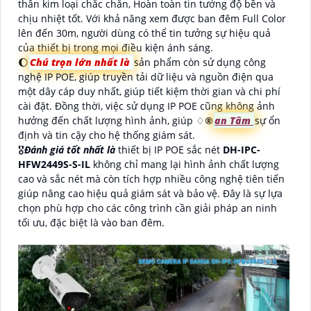
thân kim loại chắc chắn, Hoàn toàn tin tưởng độ bền và
chịu nhiệt tốt. Với khả năng xem được ban đêm Full Color
lên đến 30m, người dùng có thể tin tưởng sự hiệu quả
của thiết bị trong mọi điều kiện ánh sáng.
🌔
Chú trọn lớn nhất là
sản phẩm còn sử dụng công
nghệ IP POE, giúp truyền tải dữ liệu và nguồn điện qua
một dây cáp duy nhất, giúp tiết kiệm thời gian và chi phí
cài đặt. Đồng thời, việc sử dụng IP POE cũng không ảnh
hưởng đến chất lượng hình ảnh, giúp ♢
®️
an Tâm
sự ổn
định và tin cậy cho hệ thống giám sát.
🎖️
Đánh giá tốt nhất là
thiết bị IP POE sắc nét
DH-IPC-
HFW2449S-S-IL
không chỉ mang lại hình ảnh chất lượng
cao và sắc nét mà còn tích hợp nhiều công nghệ tiên tiến
giúp nâng cao hiệu quả giám sát và bảo vệ. Đây là sự lựa
chọn phù hợp cho các công trình cần giải pháp an ninh
tối ưu, đặc biệt là vào ban đêm.