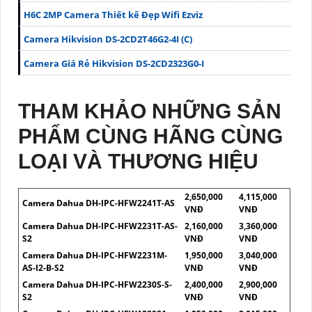
H6C 2MP Camera Thiết kế Đẹp Wifi Ezviz
Camera Hikvision DS-2CD2T46G2-4I (C)
Camera Giá Rẻ Hikvision DS-2CD2323G0-I
THAM KHẢO NHỮNG SẢN
PHẨM CÙNG HÃNG CÙNG
LOẠI VÀ THƯƠNG HIỆU
2,650,000
4,115,000
Camera Dahua DH-IPC-HFW2241T-AS
VNĐ
VNĐ
Camera Dahua DH-IPC-HFW2231T-AS-
2,160,000
3,360,000
S2
VNĐ
VNĐ
Camera Dahua DH-IPC-HFW2231M-
1,950,000
3,040,000
AS-I2-B-S2
VNĐ
VNĐ
Camera Dahua DH-IPC-HFW2230S-S-
2,400,000
2,900,000
S2
VNĐ
VNĐ