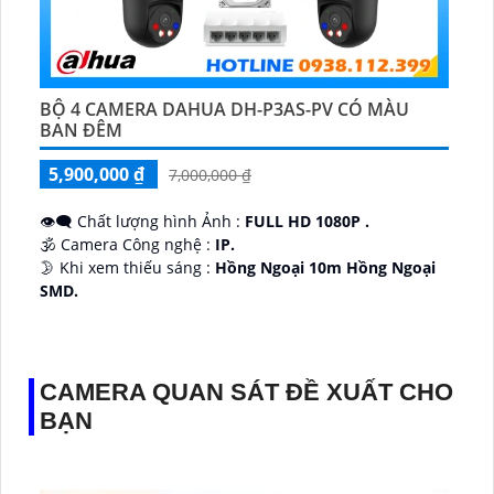
BỘ 4 CAMERA DAHUA DH-P3AS-PV CÓ MÀU
BAN ĐÊM
5,900,000 ₫
7,000,000 ₫
👁️‍🗨 Chất lượng hình Ảnh :
FULL HD 1080P .
🕉️ Camera Công nghệ :
IP.
🌛 Khi xem thiếu sáng :
Hồng Ngoại 10m Hồng Ngoại
SMD.
♊ Camera Thiết Kế
Dome Kim loại + Nhựa.
️💎 Chức Năng :
Thu Âm.
CAMERA QUAN SÁT ĐỀ XUẤT CHO
BẠN