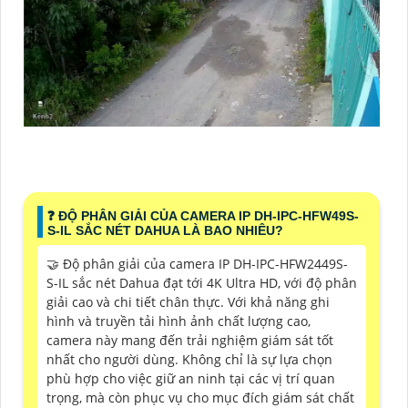
❓ ĐỘ PHÂN GIẢI CỦA CAMERA IP DH-IPC-HFW49S-
S-IL SẮC NÉT DAHUA LÀ BAO NHIÊU?
🤝 Độ phân giải của camera IP DH-IPC-HFW2449S-
S-IL sắc nét Dahua đạt tới 4K Ultra HD, với độ phân
giải cao và chi tiết chân thực. Với khả năng ghi
hình và truyền tải hình ảnh chất lượng cao,
camera này mang đến trải nghiệm giám sát tốt
nhất cho người dùng. Không chỉ là sự lựa chọn
phù hợp cho việc giữ an ninh tại các vị trí quan
trọng, mà còn phục vụ cho mục đích giám sát chất