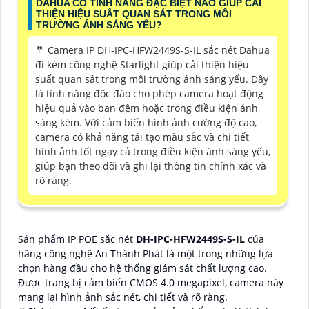
DAHUA CÓ TÍNH NĂNG ĐẶC BIỆT NÀO GIÚP CẢI
THIỆN HIỆU SUẤT QUAN SÁT TRONG MÔI
TRƯỜNG ÁNH SÁNG YẾU?
🤵 Camera IP DH-IPC-HFW2449S-S-IL sắc nét Dahua
đi kèm công nghệ Starlight giúp cải thiện hiệu
suất quan sát trong môi trường ánh sáng yếu. Đây
là tính năng độc đáo cho phép camera hoạt động
hiệu quả vào ban đêm hoặc trong điều kiện ánh
sáng kém. Với cảm biến hình ảnh cường độ cao,
camera có khả năng tái tạo màu sắc và chi tiết
hình ảnh tốt ngay cả trong điều kiện ánh sáng yếu,
giúp bạn theo dõi và ghi lại thông tin chính xác và
rõ ràng.
Sản phẩm IP POE sắc nét
DH-IPC-HFW2449S-S-IL
của
hãng công nghệ An Thành Phát là một trong những lựa
chọn hàng đầu cho hệ thống giám sát chất lượng cao.
Được trang bị cảm biến CMOS 4.0 megapixel, camera này
mang lại hình ảnh sắc nét, chi tiết và rõ ràng.