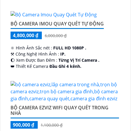
BỘ CAMERA IMOU QUAY QUÉT TỰ ĐỘNG
4,800,000 ₫
6,000,000 ₫
🔆 Hình Ảnh Sắc nét :
FULL HD 1080P .
⚒ Công Nghệ Hình Ảnh :
IP.
🌔 Xem Được Ban Đêm :
Từng Vị Trí Camera .
👑 Thiết Kế Camera
Đầu Ghi 4 kênh.
️🔮 Đặt Điểm :
Công Nghệ AI.
BỘ CAMERA EZVIZ WIFI QUAY QUÉT TRONG
NHÀ
900,000 ₫
1,100,000 ₫