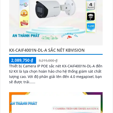
KX-CAIF4001N-DL-A SẮC NÉT KBVISION
2,089,750 ₫
3,215,000 ₫
Thiết bị Camera IP POE sắc nét KX-CAiF4001N-DL-A đến
từ KX là lựa chọn hoàn hảo cho hệ thống giám sát chất
lượng cao. Với độ phân giải lên đến 4.0 megapixel, bạn
sẽ được trải......