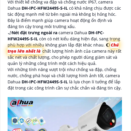
Với thiết kế chống va đập và chống nước IP67, camera
Dahua
DH-IPC-HFW2449S-S-IL
có khả năng chịu được các
tác động mạnh mẽ từ bên ngoài mà không bị hỏng hóc.
Đây là điểm mạnh giúp camera hoạt động ổn định và
đáng tin cậy trong môi trường xấu.
🌙
Nét đặt trưng ngoài ra
camera Dahua
DH-IPC-
HFW2449S-S-IL
còn có nét kiểu dáng hiện đại, sang trọng
phù hợp với nhiều không gian lắp đặt khác nhau. 🌔
Chú
trọn lớn nhất là
chất lượng hình ảnh của camera này rất
sắc nét và chất lượng, cho phép người dùng giám sát và
quản lý những công trình một cách hiệu quả.
Với những tính năng vượt trội như chống va đập, chống
nước, chống phá hoại và chất lượng hình ảnh tốt, camera
Dahua
DH-IPC-HFW2449S-S-IL
là lựa chọn lí tưởng để lắp
đặt trong các công trình cần sự chắc chắn và đáng tin cậy.