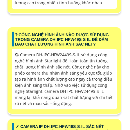
lượng cao trong nhiều tình huống khác nhau.
❔ CÔNG NGHỆ HÌNH ẢNH NÀO ĐƯỢC SỬ DỤNG
TRONG CAMERA DH-IPC-HFW49S-S-IL ĐỂ ĐẢM
BẢO CHẤT LƯỢNG HÌNH ẢNH SẮC NÉT?
💞 Camera DH-IPC-HFW2449S-S-IL sử dụng công
nghệ hình ảnh Starlight để Hoàn toàn tin tưởng
chất lượng hình ảnh sắc nét. Công nghệ này cho
phép camera thu nhận ánh sáng yếu cực tốt, giúp
tạo ra hình ảnh chất lượng cao ngay cả trong điều
kiện ánh sáng thấp. Nhờ vào việc sử dụng công
nghệ Starlight, camera DH-IPC-HFW2449S-S-IL
mang lại khả năng quan sát chất lượng với chi tiết
rõ nét và màu sắc sống động.
📌 CAMERA IP DH-IPC-HFW49S-S-IL SẮC NÉT