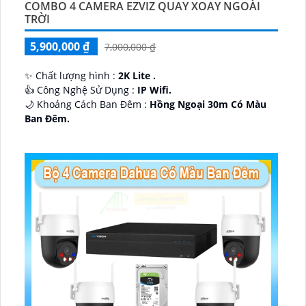
COMBO 4 CAMERA EZVIZ QUAY XOAY NGOÀI
TRỜI
5,900,000 ₫
7,000,000 ₫
✨ Chất lượng hình :
2K Lite .
👍 Công Nghệ Sử Dụng :
IP Wifi.
🌙 Khoảng Cách Ban Đêm :
Hồng Ngoại 30m Có Màu
Ban Ðêm.
🕉️ Cấu Tạo Camera
IP67 xoay 360.
️📡 Ưu Điểm :
Thu Âm Và Loa.