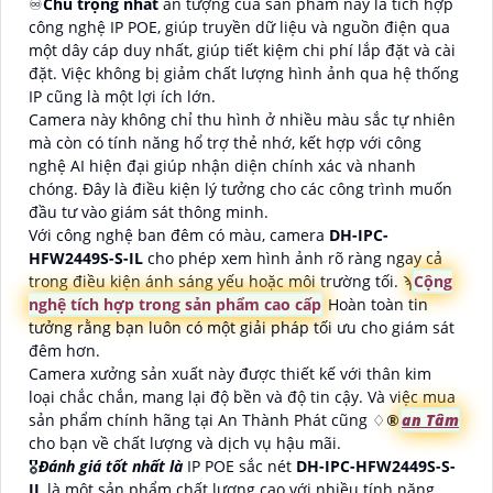
♾
Chú trọng nhất
ấn tượng của sản phẩm này là tích hợp
công nghệ IP POE, giúp truyền dữ liệu và nguồn điện qua
một dây cáp duy nhất, giúp tiết kiệm chi phí lắp đặt và cài
đặt. Việc không bị giảm chất lượng hình ảnh qua hệ thống
IP cũng là một lợi ích lớn.
Camera này không chỉ thu hình ở nhiều màu sắc tự nhiên
mà còn có tính năng hổ trợ thẻ nhớ, kết hợp với công
nghệ AI hiện đại giúp nhận diện chính xác và nhanh
chóng. Đây là điều kiện lý tưởng cho các công trình muốn
đầu tư vào giám sát thông minh.
Với công nghệ ban đêm có màu, camera
DH-IPC-
HFW2449S-S-IL
cho phép xem hình ảnh rõ ràng ngay cả
trong điều kiện ánh sáng yếu hoặc môi trường tối. ϡ
Cộng
nghệ tích hợp trong sản phẩm cao cấp
Hoàn toàn tin
tưởng rằng bạn luôn có một giải pháp tối ưu cho giám sát
đêm hơn.
Camera xưởng sản xuất này được thiết kế với thân kim
loại chắc chắn, mang lại độ bền và độ tin cậy. Và việc mua
sản phẩm chính hãng tại An Thành Phát cũng ♢
®️
an Tâm
cho bạn về chất lượng và dịch vụ hậu mãi.
🎖️
Đánh giá tốt nhất là
IP POE sắc nét
DH-IPC-HFW2449S-S-
IL
là một sản phẩm chất lượng cao với nhiều tính năng