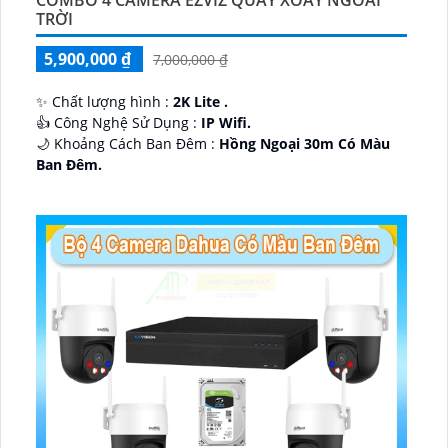
COMBO 4 CAMERA EZVIZ QUAY XOAY NGOÀI
TRỜI
5,900,000 ₫
7,000,000 ₫
✨ Chất lượng hình :
2K Lite .
👍 Công Nghệ Sử Dụng :
IP Wifi.
🌙 Khoảng Cách Ban Đêm :
Hồng Ngoại 30m Có Màu
Ban Ðêm.
🕉️ Cấu Tạo Camera
IP67 xoay 360.
️📡 Ưu Điểm :
Thu Âm Và Loa.