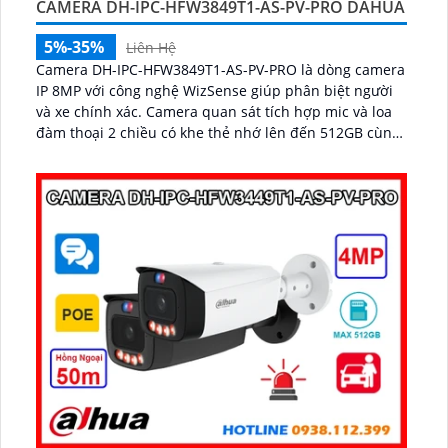
CAMERA DH-IPC-HFW3849T1-AS-PV-PRO DAHUA
5%-35%
Liên Hệ
Camera DH-IPC-HFW3849T1-AS-PV-PRO là dòng camera
IP 8MP với công nghệ WizSense giúp phân biệt người
và xe chính xác. Camera quan sát tích hợp mic và loa
đàm thoại 2 chiều có khe thẻ nhớ lên đến 512GB cùng
hệ thống cảnh báo chủ động với đèn xanh đỏ và âm
thanh...