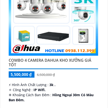
COMBO 4 CAMERA DAHUA KHO XƯỞNG GIÁ
TỐT
5,500,000 ₫
6,500,000 ₫
️⚡ Hình Ành Chất Lượng :
3k .
⚛️ Công Nghệ :
IP Wifi.
❈ Khoảng Cách Ban Đêm :
Hồng Ngoại 30m Có Màu
Ban Ðêm.
👑 Thiết Kế Camera
Xoay 360.