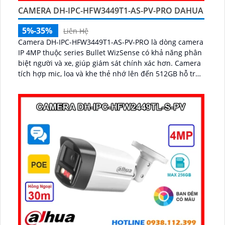
CAMERA DH-IPC-HFW3449T1-AS-PV-PRO DAHUA
5%-35%
Liên Hệ
Camera DH-IPC-HFW3449T1-AS-PV-PRO là dòng camera
IP 4MP thuộc series Bullet WizSense có khả năng phân
biệt người và xe, giúp giám sát chính xác hơn. Camera
tích hợp mic, loa và khe thẻ nhớ lên đến 512GB hỗ trợ
cảnh báo chủ động với loa và đèn báo xanh đỏ...