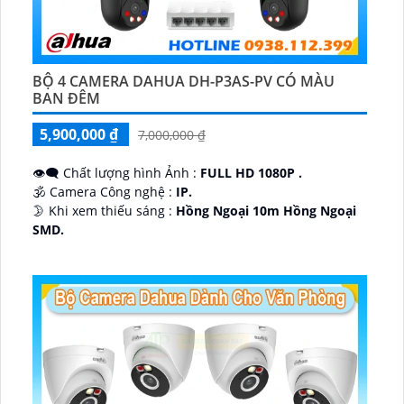
BỘ 4 CAMERA DAHUA DH-P3AS-PV CÓ MÀU
BAN ĐÊM
5,900,000 ₫
7,000,000 ₫
👁️‍🗨 Chất lượng hình Ảnh :
FULL HD 1080P .
🕉️ Camera Công nghệ :
IP.
🌛 Khi xem thiếu sáng :
Hồng Ngoại 10m Hồng Ngoại
SMD.
♊ Camera Thiết Kế
Dome Kim loại + Nhựa.
️💎 Chức Năng :
Thu Âm.