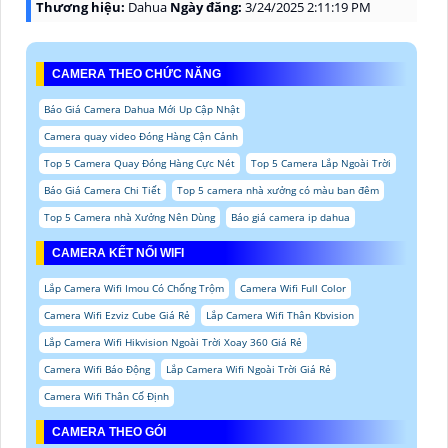
Thương hiệu:
Dahua
Ngày đăng:
3/24/2025 2:11:19 PM
CAMERA THEO CHỨC NĂNG
Báo Giá Camera Dahua Mới Up Cập Nhật
Camera quay video Đóng Hàng Cận Cảnh
Top 5 Camera Quay Đóng Hàng Cực Nét
Top 5 Camera Lắp Ngoài Trời
Báo Giá Camera Chi Tiết
Top 5 camera nhà xưởng có màu ban đêm
Top 5 Camera nhà Xưởng Nên Dùng
Báo giá camera ip dahua
CAMERA KẾT NỐI WIFI
Lắp Camera Wifi Imou Có Chống Trộm
Camera Wifi Full Color
Camera Wifi Ezviz Cube Giá Rẻ
Lắp Camera Wifi Thân Kbvision
Lắp Camera Wifi Hikvision Ngoài Trời Xoay 360 Giá Rẻ
Camera Wifi Báo Động
Lắp Camera Wifi Ngoài Trời Giá Rẻ
Camera Wifi Thân Cố Định
CAMERA THEO GÓI