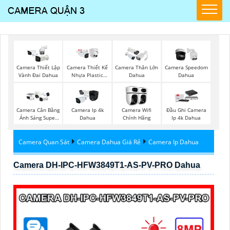
Camera Thiết Lập
Camera Thiết Kế
Camera Thân Lớn
Camera Speedom
Vành Đai Dahua
Nhựa Plastic
Dahua
Dahua
Dahua
Camera Cân Bằng
Camera Ip 4k
Camera Wifi
Đầu Ghi Camera
Ánh Sáng Super
Dahua
Chính Hãng
Ip 4k Dahua
Adapt
Camera Quan Sát
Camera Dahua Giá Rẻ
Camera Ip Dahua
Camera DH-IPC-HFW3849T1-AS-PV-PRO Dahua