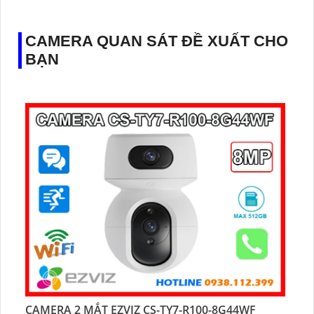
️✔️ Ưu Điểm :
Thu Âm Và Loa.
CAMERA QUAN SÁT ĐỀ XUẤT CHO
BẠN
CAMERA 2 MẮT EZVIZ CS-TY7-R100-8G44WF