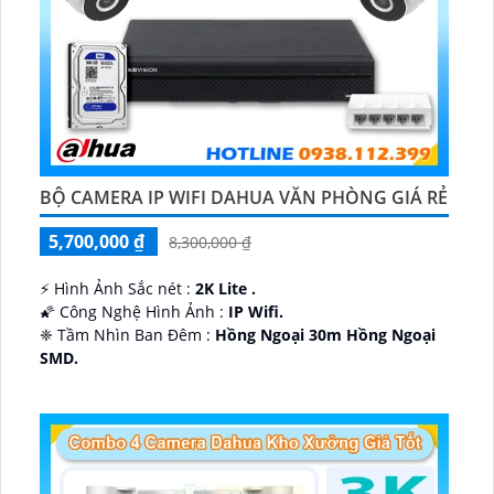
BỘ CAMERA IP WIFI DAHUA VĂN PHÒNG GIÁ RẺ
5,700,000 ₫
8,300,000 ₫
️⚡ Hình Ảnh Sắc nét :
2K Lite .
🌠 Công Nghệ Hình Ảnh :
IP Wifi.
❈ Tầm Nhìn Ban Đêm :
Hồng Ngoại 30m Hồng Ngoại
SMD.
🔩 Thiết Kế Camera
Dome Kim loại + Nhựa.
️✤ Khả Năng :
Thu Âm Và Loa.