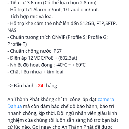
- Tiêu cự 3.6mm (Có thể lựa chọn 2.8mm)
- Hỗ trợ 1/1 Alarm in/out, 1/1 audio in/out.
- Tích hợp mic và loa.
- Hỗ trợ khe cắm thẻ nhớ lên đến 512GB, FTP,SFTP,
NAS
- Chuẩn tương thích ONVIF (Profile S; Profile G;
Profile T)
- Chuẩn chống nước IP67
- Điện áp 12 VDC/PoE + (802.3at)
- Nhiệt độ hoạt động : -40ºC ~ + 60ºC
- Chất liệu nhựa + kim loại.
=> Bảo hành :
24
tháng
An Thành Phát không chỉ thi công lắp đặt
camera
Dahua
mà còn đảm bảo chế độ bảo hành, bảo trì
nhanh chóng, kịp thời. Đội ngũ nhân viên giàu kinh
nghiệm của chúng tôi luôn sẵn sàng hỗ trợ bạn bất
cứ lúc nào. Gọi ngay cho An Thành Phát để được