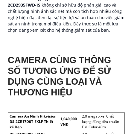
2CD2935FWD-IS
không chỉ sở hữu độ phân giải cao và
chất lượng hình ảnh sắc nét mà còn tích hợp nhiều công
nghệ hiện đại, đem lại sự tiện lợi và an toàn cho việc giám
sát an ninh trong mọi điều kiện. Đây thực sự là một lựa
chọn đáng xem xét cho hệ thống giám sát của bạn.
CAMERA CÙNG THÔNG
SỐ TƯƠNG ỨNG ĐỂ SỬ
DỤNG CÙNG LOẠI VÀ
THƯƠNG HIỆU
Camera An Ninh Hikvision
2.0 megapixel Chất
1,040,000
DS-2CE17D0T-EXLF Thiết
lượng đúng tiêu chuẩn
VNĐ
kế Đẹp
Full Color 40m