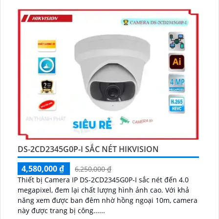
DS-2CD2345G0P-I SẮC NÉT HIKVISION
4,580,000 ₫
6,250,000 ₫
Thiết bị Camera IP DS-2CD2345G0P-I sắc nét đến 4.0
megapixel, đem lại chất lượng hình ảnh cao. Với khả
năng xem được ban đêm nhờ hồng ngoại 10m, camera
này được trang bị công......