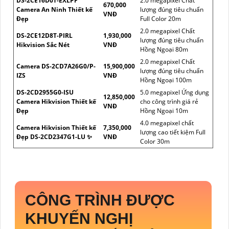
DS-2CE16D0T-EXLPF
2.0 megapixel Chất
670,000
Camera An Ninh Thiết kế
lượng đúng tiêu chuẩn
VNĐ
Đẹp
Full Color 20m
2.0 megapixel Chất
DS-2CE12D8T-PIRL
1,930,000
lượng đúng tiêu chuẩn
Hikvision Sắc Nét
VNĐ
Hồng Ngoại 80m
2.0 megapixel Chất
Camera DS-2CD7A26G0/P-
15,900,000
lượng đúng tiêu chuẩn
IZS
VNĐ
Hồng Ngoại 100m
DS-2CD2955G0-ISU
5.0 megapixel Ứng dụng
12,850,000
Camera Hikvision Thiết kế
cho công trình giá rẻ
VNĐ
Đẹp
Hồng Ngoại 10m
4.0 megapixel chất
Camera Hikvision Thiết kế
7,350,000
lượng cao tiết kiệm Full
Đẹp DS-2CD2347G1-LU ✨
VNĐ
Color 30m
CÔNG TRÌNH ĐƯỢC
KHUYẾN NGHỊ