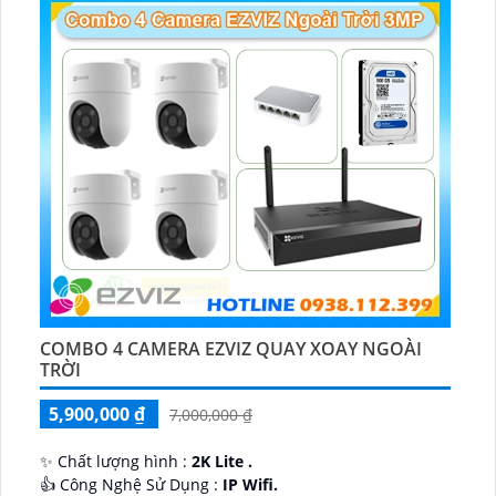
COMBO 4 CAMERA EZVIZ QUAY XOAY NGOÀI
TRỜI
5,900,000 ₫
7,000,000 ₫
✨ Chất lượng hình :
2K Lite .
👍 Công Nghệ Sử Dụng :
IP Wifi.