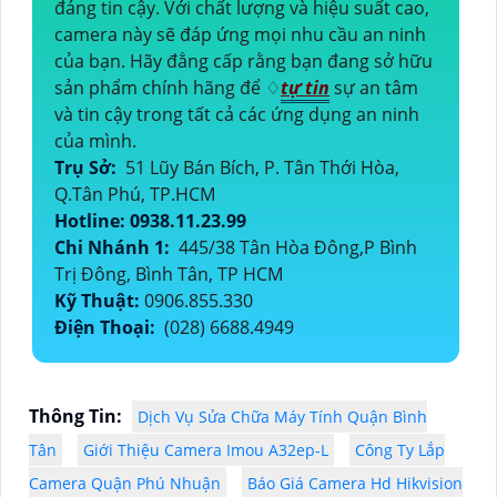
đáng tin cậy. Với chất lượng và hiệu suất cao,
camera này sẽ đáp ứng mọi nhu cầu an ninh
của bạn. Hãy đẳng cấp rằng bạn đang sở hữu
sản phẩm chính hãng để ♢
tự tin
sự an tâm
và tin cậy trong tất cả các ứng dụng an ninh
của mình.
Trụ Sở:
51 Lũy Bán Bích, P. Tân Thới Hòa,
Q.Tân Phú, TP.HCM
Hotline: 0938.11.23.99
Chi Nhánh 1:
445/38 Tân Hòa Đông,P Bình
Trị Đông, Bình Tân, TP HCM
Kỹ Thuật:
0906.855.330
Điện Thoại:
(028) 6688.4949
Thông Tin:
Dịch Vụ Sửa Chữa Máy Tính Quận Bình
Tân
Giới Thiệu Camera Imou A32ep-L
Công Ty Lắp
Camera Quận Phú Nhuận
Báo Giá Camera Hd Hikvision