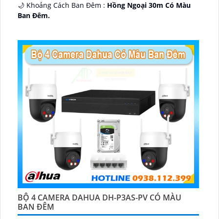
🌙 Khoảng Cách Ban Đêm :
Hồng Ngoại 30m Có Màu
Ban Ðêm.
🕉️ Cấu Tạo Camera
IP67 xoay 360.
️📡 Ưu Điểm :
Thu Âm Và Loa.
BỘ 4 CAMERA DAHUA DH-P3AS-PV CÓ MÀU
BAN ĐÊM