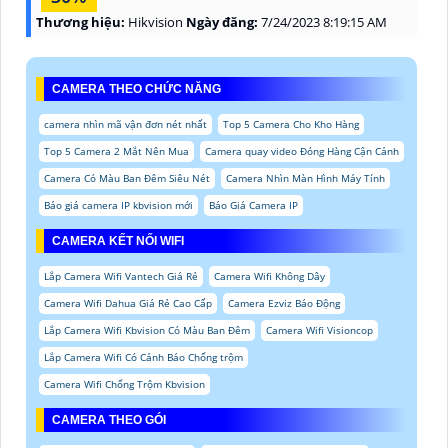
Thương hiệu:
Hikvision
Ngày đăng:
7/24/2023 8:19:15 AM
CAMERA THEO CHỨC NĂNG
camera nhìn mã vận đơn nét nhất
Top 5 Camera Cho Kho Hàng
Top 5 Camera 2 Mắt Nên Mua
Camera quay video Đóng Hàng Cận Cảnh
Camera Có Màu Ban Đêm Siêu Nét
Camera Nhìn Màn Hình Máy Tính
Báo giá camera IP kbvision mới
Báo Giá Camera IP
CAMERA KẾT NỐI WIFI
Lắp Camera Wifi Vantech Giá Rẻ
Camera Wifi Không Dây
Camera Wifi Dahua Giá Rẻ Cao Cấp
Camera Ezviz Báo Động
Lắp Camera Wifi Kbvision Có Màu Ban Đêm
Camera Wifi Visioncop
Lắp Camera Wifi Có Cảnh Báo Chống trộm
Camera Wifi Chống Trộm Kbvision
CAMERA THEO GÓI