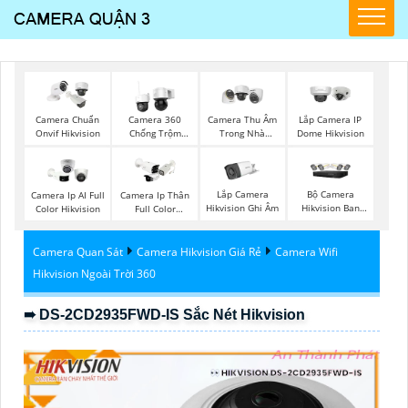
Camera Chuẩn
Camera 360
Camera Thu Âm
Lắp Camera IP
Onvif Hikvision
Chống Trộm
Trong Nhà
Dome Hikvision
Hikvision
Hikvision
Lắp Camera
Bộ Camera
Camera Ip AI Full
Camera Ip Thân
Hikvision Ghi Âm
Hikvision Ban
Color Hikvision
Full Color
Đêm Có Màu
Hikvision
Camera Quan Sát
Camera Hikvision Giá Rẻ
Camera Wifi
Hikvision Ngoài Trời 360
➠ DS-2CD2935FWD-IS Sắc Nét Hikvision