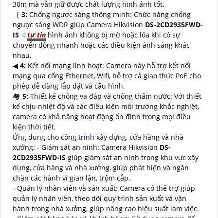
30m mà vẫn giữ được chất lượng hình ảnh tốt.
｛
3:
Chống ngược sáng thông minh: Chức năng chống
ngược sáng WDR giúp Camera Hikvision
DS-2CD2935FWD-
IS
♢
tự tin
hình ảnh không bị mờ hoặc lóa khi có sự
chuyển động nhanh hoặc các điều kiện ánh sáng khác
nhau.
◀
4:
Kết nối mạng linh hoạt: Camera này hỗ trợ kết nối
mạng qua cổng Ethernet, Wifi, hỗ trợ cả giao thức PoE cho
phép dễ dàng lắp đặt và cấu hình.
🏘
5:
Thiết kế chống va đập và chống thấm nước: Với thiết
kế chịu nhiệt độ và các điều kiện môi trường khắc nghiệt,
camera có khả năng hoạt động ổn đinh trong mọi điều
kiện thời tiết.
Ứng dung cho công trình xây dựng, cửa hàng và nhà
xưởng: - Giám sát an ninh: Camera Hikvision
DS-
2CD2935FWD-IS
giúp giám sát an ninh trong khu vực xây
dựng, cửa hàng và nhà xưởng, giúp phát hiện và ngăn
chặn các hành vi gian lận, trộm cắp.
- Quản lý nhân viên và sản xuất: Camera có thể trợ giúp
quản lý nhân viên, theo dõi quy trình sản xuất và vận
hành trong nhà xưởng, giúp nâng cao hiệu suất làm việc.