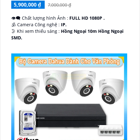
5,900,000 ₫
7,000,000 ₫
👁️‍🗨 Chất lượng hình Ảnh :
FULL HD 1080P .
🕉️ Camera Công nghệ :
IP.
🌛 Khi xem thiếu sáng :
Hồng Ngoại 10m Hồng Ngoại
SMD.
♊ Camera Thiết Kế
Dome Kim loại + Nhựa.
️💎 Chức Năng :
Thu Âm.