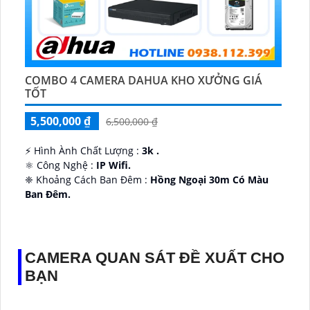
COMBO 4 CAMERA DAHUA KHO XƯỞNG GIÁ
TỐT
5,500,000 ₫
6,500,000 ₫
️⚡ Hình Ành Chất Lượng :
3k .
⚛️ Công Nghệ :
IP Wifi.
❈ Khoảng Cách Ban Đêm :
Hồng Ngoại 30m Có Màu
Ban Ðêm.
👑 Thiết Kế Camera
Xoay 360.
️✔️ Ưu Điểm :
Thu Âm Và Loa.
CAMERA QUAN SÁT ĐỀ XUẤT CHO
BẠN