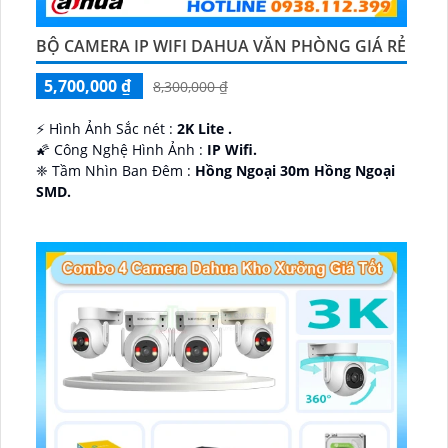
BỘ CAMERA IP WIFI DAHUA VĂN PHÒNG GIÁ RẺ
5,700,000 ₫
8,300,000 ₫
️⚡ Hình Ảnh Sắc nét :
2K Lite .
🌠 Công Nghệ Hình Ảnh :
IP Wifi.
❈ Tầm Nhìn Ban Đêm :
Hồng Ngoại 30m Hồng Ngoại
SMD.
🔩 Thiết Kế Camera
Dome Kim loại + Nhựa.
️✤ Khả Năng :
Thu Âm Và Loa.