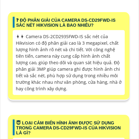
️❓ ĐỘ PHÂN GIẢI CỦA CAMERA DS-CD29FWD-IS
SẮC NÉT HIKVISION LÀ BAO NHIÊU?
️👩‍👩 Camera DS-2CD2935FWD-IS sắc nét của
Hikvision có độ phân giải cao là 3 megapixel, chất
lượng hình ảnh rõ nét và chi tiết. Với công nghệ
tiên tiến, camera này cung cấp hình ảnh chất
lượng cao, giúp theo dõi và quan sát hiệu quả. Độ
phân giải 3MP giúp camera ghi được hình ảnh chi
tiết và sắc nét, phù hợp sử dụng trong nhiều môi
trường khác nhau như văn phòng, cửa hàng, nhà ở
hay công trình xây dựng.
😇 LOẠI CẢM BIẾN HÌNH ẢNH ĐƯỢC SỬ DỤNG
TRONG CAMERA DS-CD29FWD-IS CỦA HIKVISION
LÀ GÌ?