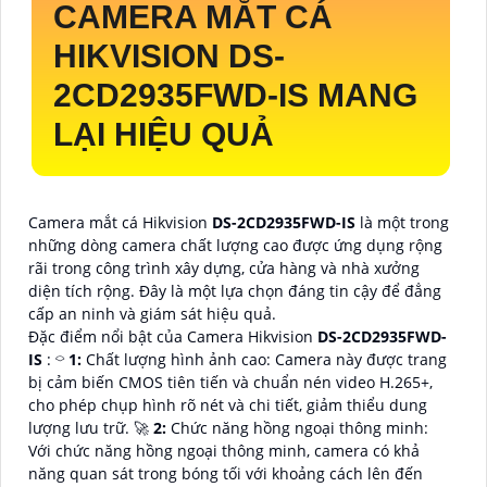
CAMERA MẮT CÁ
HIKVISION
DS-
2CD2935FWD-IS
MANG
LẠI HIỆU QUẢ
Camera mắt cá Hikvision
DS-2CD2935FWD-IS
là một trong
những dòng camera chất lượng cao được ứng dụng rộng
rãi trong công trình xây dựng, cửa hàng và nhà xưởng
diện tích rộng. Đây là một lựa chọn đáng tin cậy để đẳng
cấp an ninh và giám sát hiệu quả.
Đặc điểm nổi bật của Camera Hikvision
DS-2CD2935FWD-
IS
: ⌔
1:
Chất lượng hình ảnh cao: Camera này được trang
bị cảm biến CMOS tiên tiến và chuẩn nén video H.265+,
cho phép chụp hình rõ nét và chi tiết, giảm thiểu dung
lượng lưu trữ. ️🚀
2:
Chức năng hồng ngoại thông minh:
Với chức năng hồng ngoại thông minh, camera có khả
năng quan sát trong bóng tối với khoảng cách lên đến