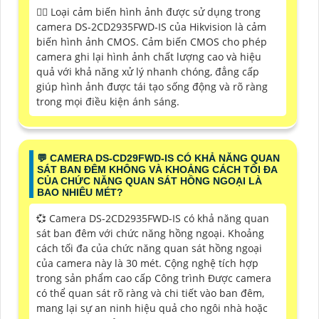
❤️‍💋‍ Loại cảm biến hình ảnh được sử dụng trong
camera DS-2CD2935FWD-IS của Hikvision là cảm
biến hình ảnh CMOS. Cảm biến CMOS cho phép
camera ghi lại hình ảnh chất lượng cao và hiệu
quả với khả năng xử lý nhanh chóng, đẳng cấp
giúp hình ảnh được tái tạo sống động và rõ ràng
trong mọi điều kiện ánh sáng.
️💬 CAMERA DS-CD29FWD-IS CÓ KHẢ NĂNG QUAN
SÁT BAN ĐÊM KHÔNG VÀ KHOẢNG CÁCH TỐI ĐA
CỦA CHỨC NĂNG QUAN SÁT HỒNG NGOẠI LÀ
BAO NHIÊU MÉT?
💞 Camera DS-2CD2935FWD-IS có khả năng quan
sát ban đêm với chức năng hồng ngoại. Khoảng
cách tối đa của chức năng quan sát hồng ngoại
của camera này là 30 mét. Cộng nghệ tích hợp
trong sản phẩm cao cấp Công trình Được camera
có thể quan sát rõ ràng và chi tiết vào ban đêm,
mang lại sự an ninh hiệu quả cho ngôi nhà hoặc