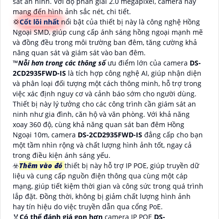
sát an ninh. Với độ phân giải 2.0 megapixel, camera này
mang đến hình ảnh sắc nét, chi tiết.
💢
Cốt lõi nhất
nổi bật của thiết bị này là công nghệ Hồng
Ngoại SMD, giúp cung cấp ánh sáng hồng ngoại mạnh mẽ
và đồng đều trong môi trường ban đêm, tăng cường khả
năng quan sát và giám sát vào ban đêm.
™️
Nỗi hơn trong các thông số
ưu điểm lớn của camera
DS-
2CD2935FWD-IS
là tích hợp công nghệ AI, giúp nhận diện
và phân loại đối tượng một cách thông minh, hỗ trợ trong
việc xác định nguy cơ và cảnh báo sớm cho người dùng.
Thiết bị này lý tưởng cho các công trình cần giám sát an
ninh như gia đình, căn hộ và văn phòng. Với khả năng
xoay 360 độ, cùng khả năng quan sát ban đêm Hồng
Ngoại 10m, camera
DS-2CD2935FWD-IS
đẳng cấp cho bạn
một tầm nhìn rộng và chất lượng hình ảnh tốt, ngay cả
trong điều kiện ánh sáng yếu.
☣️
Thêm vào đó
thiết bị này hỗ trợ IP POE, giúp truyền dữ
liệu và cung cấp nguồn điện thông qua cùng một cáp
mạng, giúp tiết kiệm thời gian và công sức trong quá trình
lắp đặt. Đồng thời, không bị giảm chất lượng hình ảnh
hay tín hiệu do việc truyền dẫn qua cổng PoE.
️🏅
Có thể đánh giá gọn hơn
camera IP POE
DS-