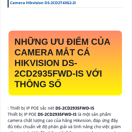
Camera Hikvision DS-2CD2T43G2-2I
NHỮNG ƯU ĐIỂM CỦA
CAMERA MẮT CÁ
HIKVISION
DS-
2CD2935FWD-IS
VỚI
THÔNG SỐ
: Thiết bị IP POE sắc nét
DS-2CD2935FWD-IS
Thiết bị IP POE
DS-2CD2935FWD-IS
là một sản phẩm
camera chất lượng cao của hãng Hikvision, đáp ứng đầy
đủ tiêu chuẩn về độ phân giải và tính năng cho việc giám