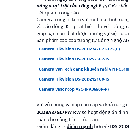
năng vượt trội của công nghệ
⁂
Chắc chắn
tiết quan trọng nào.
Camera cũng đi kèm với một loạt tính nă
và báo động. Khi phát hiện chuyển động, c
giúp bạn nắm bắt được những sự kiện quan
Sản phẩm cao cấp tương tự Công Nghệ AI
Camera Hikvision DS-2CD2747G2T-LZS(C)
Camera Hikvision DS-2CD2523G2-IS
Camera VanTech đang khuyến mãi VPH-C518
Camera Hikvision DS-2CD2121G0-IS
Camera Visioncop VSC-IPA0650R-PF
Với vỏ chống va đập cao cấp và khả năng c
2CD8A87G0/PW-RW
sẽ hoạt động ổn định 
toàn cho công trình của bạn.
Điểm đáng ♢
điểm mạnh
hơn về
IDS-2C