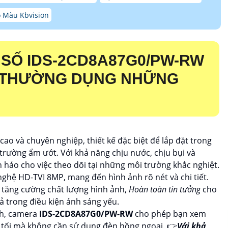
 Màu Kbvision
 SỐ
IDS-2CD8A87G0/PW-RW
 THƯỜNG DỤNG NHỮNG
cao và chuyên nghiệp, thiết kế đặc biệt để lắp đặt trong
trường ẩm ướt. Với khả năng chịu nước, chịu bụi và
n hảo cho việc theo dõi tại những môi trường khắc nghiệt.
nghệ HD-TVI 8MP, mang đến hình ảnh rõ nét và chi tiết.
p tăng cường chất lượng hình ảnh,
Hoàn toàn tin tưởng
cho
 trong điều kiện ánh sáng yếu.
nh, camera
IDS-2CD8A87G0/PW-RW
cho phép bạn xem
g tối mà không cần sử dụng đèn hồng ngoại. 👉
Với khả