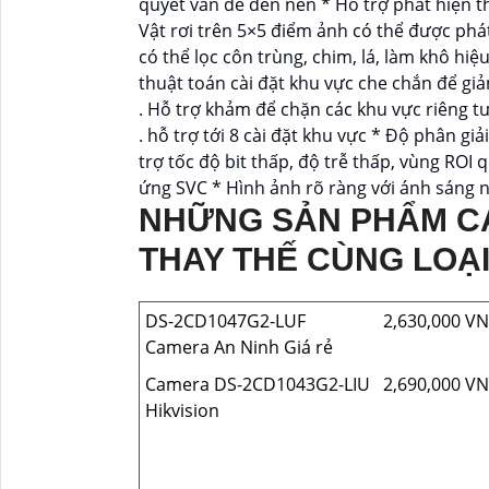
quyết vấn đề đèn nền * Hỗ trợ phát hiện t
Vật rơi trên 5×5 điểm ảnh có thể được phát
có thể lọc côn trùng, chim, lá, làm khô hi
thuật toán cài đặt khu vực che chắn để gi
. Hỗ trợ khảm để chặn các khu vực riêng tư
. hỗ trợ tới 8 cài đặt khu vực * Độ phân gi
trợ tốc độ bit thấp, độ trễ thấp, vùng RO
ứng SVC * Hình ảnh rõ ràng với ánh sáng
NHỮNG SẢN PHẨM C
THAY THẾ CÙNG LOẠ
DS-2CD1047G2-LUF
2,630,000 V
Camera An Ninh Giá rẻ
Camera DS-2CD1043G2-LIU
2,690,000 V
Hikvision