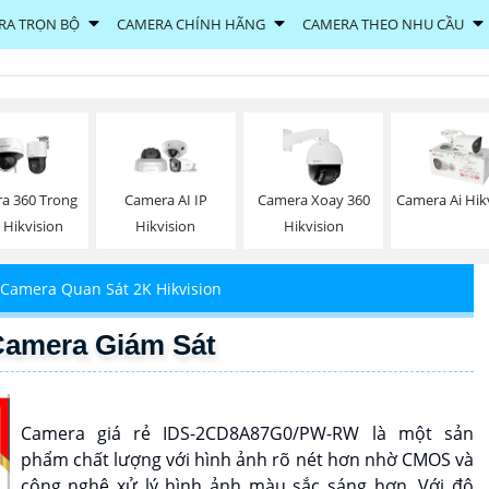
RA TRỌN BỘ
CAMERA CHÍNH HÃNG
CAMERA THEO NHU CẦU
a 360 Trong
Camera AI IP
Camera Xoay 360
Camera Ai Hik
 Hikvision
Hikvision
Hikvision
Camera Quan Sát 2K Hikvision
amera Giám Sát
Camera giá rẻ IDS-2CD8A87G0/PW-RW là một sản
phẩm chất lượng với hình ảnh rõ nét hơn nhờ CMOS và
công nghệ xử lý hình ảnh màu sắc sáng hơn. Với độ