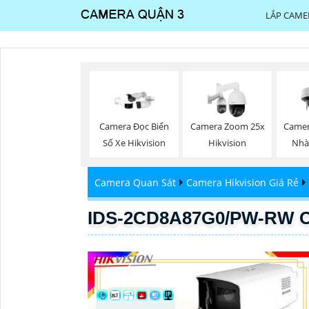
LẮP CAME
Camera Đọc Biển
Camera Zoom 25x
Camer
Số Xe Hikvision
Hikvision
Nhà
Camera Quan Sát
Camera Hikvision Giá Rẻ
IDS-2CD8A87G0/PW-RW C