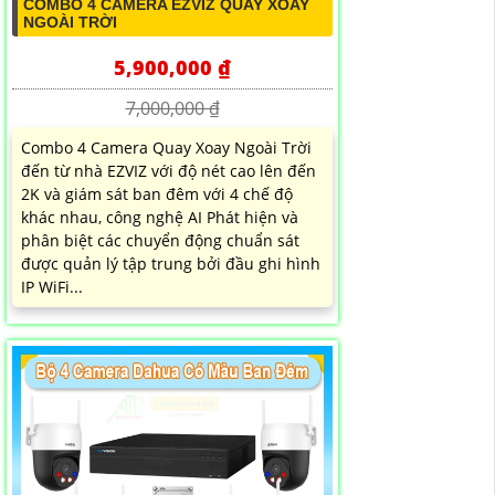
COMBO 4 CAMERA EZVIZ QUAY XOAY
NGOÀI TRỜI
5,900,000 ₫
7,000,000 ₫
Combo 4 Camera Quay Xoay Ngoài Trời
đến từ nhà EZVIZ với độ nét cao lên đến
2K và giám sát ban đêm với 4 chế độ
khác nhau, công nghệ AI Phát hiện và
phân biệt các chuyển động chuẩn sát
được quản lý tập trung bởi đầu ghi hình
IP WiFi...