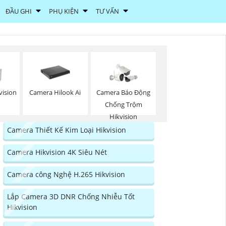
ĐẦU GHI
PHỤ KIỆN
TƯ VẤN
vision
Camera Hilook Ai
Camera Báo Động
Chống Trộm
Hikvision
Camera Thiết Kế Kim Loại Hikvision
Camera Hikvision 4K Siêu Nét
Camera công Nghệ H.265 Hikvision
Lắp Camera 3D DNR Chống Nhiễu Tốt
Hikvision