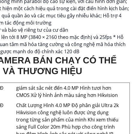
hông minh parabol độ cao sự kiện, với cấu hình đơn giản;
 hiện một cách hiệu quả trong cài đặt điển hình kịch bản;
ệu quả quần áo và các mục tiêu gây nhiễu khác; Hỗ trợ 4
ảm tác động môi trường
 và bảo vệ riêng tư của cư dân
ải lên tới 8 MP (3840 × 2160 theo mặc định) và 25fps * Hỗ
I quan tâm mã hóa tăng cường và công nghệ mã hóa thích
 ngược mạnh do độ chính xác 120 dB
AMERA BÁN CHẠY CÓ THỂ
I VÀ THƯƠNG HIỆU
NĐ
giám sát sắc nét đến 4.0 MP Hình tươi hơn
CMOS Xử lý hình ảnh màu sáng hơn Hikvision
NĐ
Chất Lượng Hình 4.0 MP Độ phân giải Ultra 2k
Hikvision công nghệ luôn được ứng dụng
trong từng sản phẩm của mình Khi xem thiếu
sáng Full Color 20m Phù hợp cho công trình