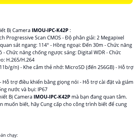
hiết Bị Camera
IMOU-IPC-K42P
:
ch Progressive Scan CMOS - Độ phân giải: 2 Megapixel
c quan sát ngang: 114° - Hồng ngoại: Đến 30m - Chức năng
Có - Chức năng chống ngược sáng: Digital WDR - Chức
o: H.265/H.264
2.11b/g/n) - Khe cắm thẻ nhớ: MicroSD (đến 256GB) - Hỗ trợ
- Hỗ trợ điều khiển bằng giọng nói - Hỗ trợ cài đặt và giám
ng nước và bụi: IP67
hiết Bị Camera
IMOU-IPC-K42P
mà bạn đang quan tâm.
ạn muốn biết, hãy Cung cấp cho công trình biết để cung
án chạy: