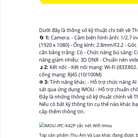
Dưới đây là thông số kỹ thuật chi tiết về T
🔄
1:
Camera: - Cảm biến hình ảnh: 1/2.7 in
(1920 x 1080) - Ống kính: 2.8mm/F2.2 - Gó
cân bằng trắng: Có - Chức năng bù sáng: 
năng giảm nhiễu: 3D DNR - Chuẩn nén vide
📡
2:
Kết nối: - Kết nối mạng: Wi-Fi (IEEE80
cổng mạng: RJ45 (10/100M)
❇
3:
Tính năng khác: - Hỗ trợ chức năng AI 
sát qua ứng dụng IMOU - Hỗ trợ chuẩn chố
Đây là những thông số kỹ thuật chính về T
Nếu có bất kỳ thông tin cụ thể nào khác b
cấp thêm thông tin.
Top sản phẩm Thu Âm Và Loa khác đang được b