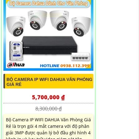
BỘ CAMERA IP WIFI DAHUA VĂN PHÒNG
GIÁ RẺ
5,700,000 ₫
8,300,000 ₫
Bộ Camera IP WIFI DAHUA Văn Phòng Giá
Rẻ là trọn gói 4 mắt camera với độ phân
giải 3MP được quản lý bở đầu ghi hình 4