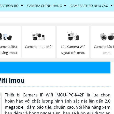
RA TRỌN BỘ
CAMERA CHÍNH HÃNG
CAMERA THEO NHU CẦU
Camera Imou Mới
Lắp Camera Wifi
Camera Siêu
Camera Báo 
Ngoài Trời Imou
 Sáng Imou
Imou
ifi Imou
Thiết bị Camera IP Wifi IMOU-IPC-K42P là lựa chọn
hoàn hảo với chất lượng hình ảnh sắc nét lên đến 2.0
megapixel, đảm bảo tiêu chuẩn cao. Với khả năng xem
ban đêm và hồng ngoại 10m, bạn sẽ luôn giữ được an