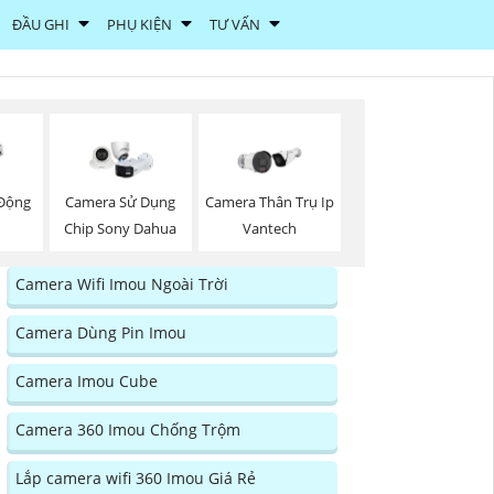
ĐẦU GHI
PHỤ KIỆN
TƯ VẤN
Động
Camera Sử Dụng
Camera Thân Trụ Ip
Chip Sony Dahua
Vantech
Camera Wifi Imou Ngoài Trời
Camera Dùng Pin Imou
Camera Imou Cube
Camera 360 Imou Chống Trộm
Lắp camera wifi 360 Imou Giá Rẻ