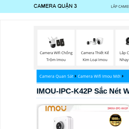
LẮP CAME
Camera Wifi Chống
Camera Thiết Kế
Lắp 
Trộm Imou
Kim Loại Imou
Nhạy
Camera Quan Sát
Camera Wifi Imou Mới
IMOU-IPC-K42P Sắc Nét W