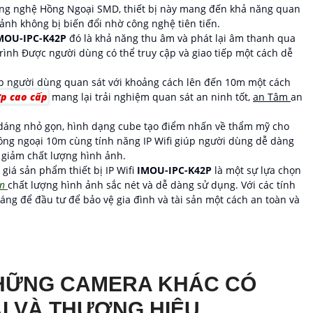
công nghệ Hồng Ngoại SMD, thiết bị này mang đến khả năng quan
ảnh không bị biến đổi nhờ công nghệ tiên tiến.
MOU-IPC-K42P
đó là khả năng thu âm và phát lại âm thanh qua
trình Được người dùng có thể truy cập và giao tiếp một cách dễ
 người dùng quan sát với khoảng cách lên đến 10m một cách
ợp cao cấp
mang lại trải nghiệm quan sát an ninh tốt,
an Tâm
an
 dáng nhỏ gọn, hình dạng cube tạo điểm nhấn về thẩm mỹ cho
ng ngoại 10m cùng tính năng IP Wifi giúp người dùng dễ dàng
c giảm chất lượng hình ảnh.
 giá sản phẩm thiết bị IP Wifi
IMOU-IPC-K42P
là một sự lựa chọn
in
chất lượng hình ảnh sắc nét và dễ dàng sử dụng. Với các tính
áng để đầu tư để bảo vệ gia đình và tài sản một cách an toàn và
HỮNG CAMERA KHÁC CÓ
I VÀ THƯƠNG HIỆU