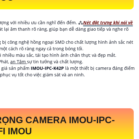
lượng với nhiều ưu cần nghĩ đến đểm. ⁂
Nét đặt trưng khi nói về
t lại âm thanh rõ ràng, giúp bạn dễ dàng giao tiếp và nghe rõ
g bị công nghệ hồng ngoại SMD cho chất lượng hình ảnh sắc nét
ột cách rõ ràng ngay cả trong bóng tối.
i nhiều màu sắc, tái tạo hình ảnh chân thực và đẹp mắt.
Phát,
an Tâm
sự tin tưởng và chất lượng.
nh giá sản phẩm
IMOU-IPC-K42P
là một thiết bị camera đáng điểm
hục vụ tốt cho việc giám sát và an ninh.
TRỌNG CAMERA
IMOU-IPC-
I IMOU