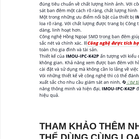
đúng tiêu chuẩn về chất lượng hình ảnh. Với 
sát ban đêm một cách rõ ràng, chất lượng hình 
Một trong những ưu điểm nổi bật của thiết bị
I
loa rõ ràng. Với chất lượng được trang bị Công 
dàng, linh hoạt hơn.
Công nghệ Hồng Ngoại SMD trong ban đêm giúp
sắc nét và chính xác. ⛓
Công nghệ được tích h
toàn cho gia đình và tài sản.
Thiết kế của
IMOU-IPC-K42P
ấn tượng với kiểu
không gian. Khả năng xem được ban đêm với hồ
cài đặt và sử dụng mà không cần lo lắng về việ
Vói những thiết kế về công nghệ thì có thể đánh
xuất sắc cho nhu cầu giám sát an ninh, 🔄
♢
tự t
năng thông minh và hiện đại,
IMOU-IPC-K42P
đ
hiệu quả.
THAM KHẢO THÊM N
THỂ DÙNG CÙNG LOẠ