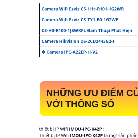
Camera Wifi Ezviz CS-H1c-R101-1G2WR
Camera Wifi Ezviz CS-TY1-B0-1G2WF
CS-H3-R100-1J5WKFL Đàm Thoại Phát Hiện
Camera Hikvision DS-2CD2443G2-I
❇ Camera IPC-A22EP-H-V2
NHỮNG ƯU ĐIỂM C
VỚI THÔNG SỐ
thiết bị IP Wifi
IMOU-IPC-K42P
:
Thiết bị IP Wifi
IMOU-IPC-K42P
là một sản phẩm