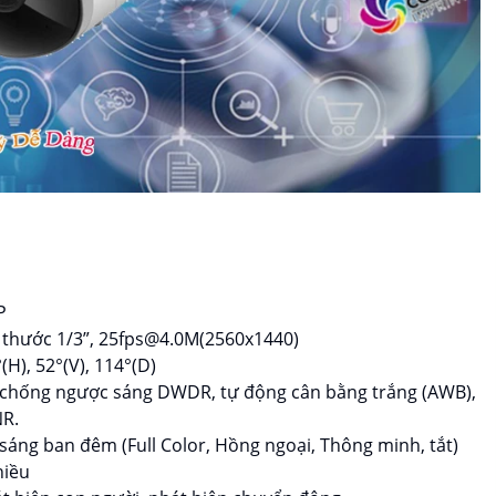
P
h thước 1/3”, 25fps@4.0M(2560x1440)
H), 52°(V), 114°(D)
, chống ngược sáng DWDR, tự động cân bằng trắng (AWB),
NR.
áng ban đêm (Full Color, Hồng ngoại, Thông minh, tắt)
hiều