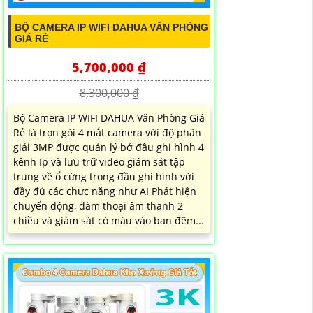
BỘ CAMERA IP WIFI DAHUA VĂN PHÒNG
GIÁ RẺ
5,700,000 ₫
8,300,000 ₫
Bộ Camera IP WIFI DAHUA Văn Phòng Giá
Rẻ là trọn gói 4 mắt camera với độ phân
giải 3MP được quản lý bở đầu ghi hình 4
kênh Ip và lưu trữ video giám sát tập
trung về ổ cứng trong đầu ghi hình với
đầy đủ các chưc năng như AI Phát hiện
chuyển động, đàm thoại âm thanh 2
chiều và giám sát có màu vào ban đêm...