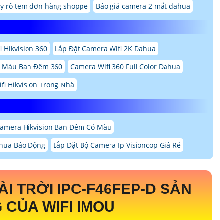
y rõ tem đơn hàng shoppe
Báo giá camera 2 mắt dahua
 Hikvision 360
Lắp Đặt Camera Wifi 2K Dahua
ó Màu Ban Đêm 360
Camera Wifi 360 Full Color Dahua
fi Hikvision Trong Nhà
Camera Hikvision Ban Đêm Có Màu
hua Báo Động
Lắp Đặt Bộ Camera Ip Visioncop Giá Rẻ
ÀI TRỜI
IPC-F46FEP-D
SẢN
CỦA WIFI IMOU