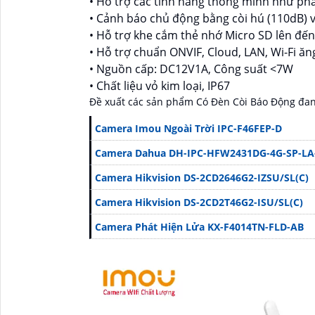
• Hỗ trợ các tính năng thông minh như phá
• Cảnh báo chủ động bằng còi hú (110dB) 
• Hỗ trợ khe cắm thẻ nhớ Micro SD lên đế
• Hỗ trợ chuẩn ONVIF, Cloud, LAN, Wi-Fi ăn
• Nguồn cấp: DC12V1A, Công suất <7W
• Chất liệu vỏ kim loại, IP67
Đề xuất các sản phẩm Có Đèn Còi Báo Động đa
Camera Imou Ngoài Trời IPC-F46FEP-D
Camera Dahua DH-IPC-HFW2431DG-4G-SP-LA
Camera Hikvision DS-2CD2646G2-IZSU/SL(C)
Camera Hikvision DS-2CD2T46G2-ISU/SL(C)
Camera Phát Hiện Lửa KX-F4014TN-FLD-AB