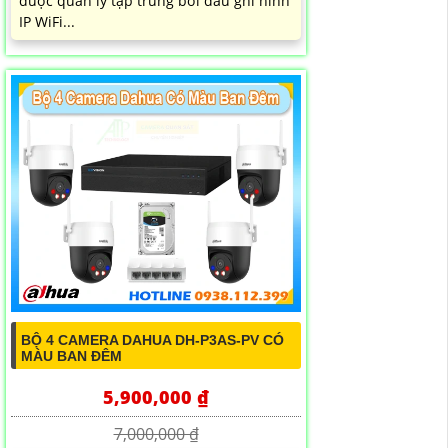
được quản lý tập trung bởi đầu ghi hình
IP WiFi...
BỘ 4 CAMERA DAHUA DH-P3AS-PV CÓ
MÀU BAN ĐÊM
5,900,000 ₫
7,000,000 ₫