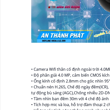
• Camera Wifi thân cố định ngoài trời 4.0M
• Độ phân giải 4.0 MP, cảm biến CMOS kíc
• Ống kính cố định 2.8mm cho góc nhìn 95°(
• Chuẩn nén H.265, Chế độ ngày đêm(ICR)
tự động bù sáng (AGC),Chống nhiễu 2D-D
• Tầm nhìn ban đêm 30m với 4 chế độ ánh s
• Tích hợp mic và loa, hỗ trợ đàm thoại 2 c