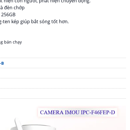
t hiện con người, phát hiện chuyển động.
và đèn chớp
n 256GB
g-ten kép giúp bắt sóng tốt hơn.
ng bán chạy
-B