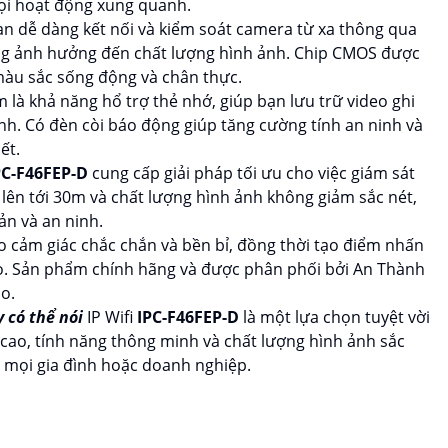
ọi hoạt động xung quanh.
bạn dễ dàng kết nối và kiểm soát camera từ xa thông qua
ông ảnh hưởng đến chất lượng hình ảnh. Chip CMOS được
màu sắc sống động và chân thực.
là khả năng hổ trợ thẻ nhớ, giúp bạn lưu trữ video ghi
nh. Có đèn còi báo động giúp tăng cường tính an ninh và
ết.
PC-F46FEP-D
cung cấp giải pháp tối ưu cho việc giám sát
lên tới 30m và chất lượng hình ảnh không giảm sắc nét,
ản và an ninh.
ho cảm giác chắc chắn và bền bỉ, đồng thời tạo điểm nhấn
nào. Sản phẩm chính hãng và được phân phối bởi An Thành
o.
 có thể nói
IP Wifi
IPC-F46FEP-D
là một lựa chọn tuyệt vời
i cao, tính năng thông minh và chất lượng hình ảnh sắc
 mọi gia đình hoặc doanh nghiệp.