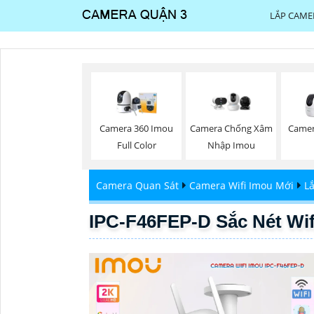
LẮP CAME
Camera 360 Imou
Camera Chống Xâm
Camer
Full Color
Nhập Imou
Camera Quan Sát
Camera Wifi Imou Mới
L
IPC-F46FEP-D Sắc Nét Wif