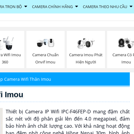
RA TRỌN BỘ
CAMERA CHÍNH HÃNG
CAMERA THEO NHU CẦU
a Wifi Imou
Camera Chuẩn
Camera Imou Phát
Camera Có 
360
Onvif Imou
Hiện Người
Imou
ắp Camera Wifi Thân Imou
i Imou
Thiết bị Camera IP Wifi IPC-F46FEP-D mang đậm chất
sắc nét với độ phân giải lên đến 4.0 megapixel, đảm
bảo hình ảnh chất lượng cao. Với khả năng hoạt động
ban đêm nhờ công nghệ Hồng Ngoại 30m, hình ảnh