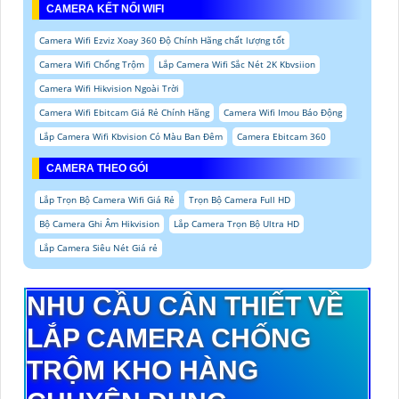
CAMERA KẾT NỐI WIFI
Camera Wifi Ezviz Xoay 360 Độ Chính Hãng chất lượng tốt
Camera Wifi Chống Trộm
Lắp Camera Wifi Sắc Nét 2K Kbvsiion
Camera Wifi Hikvision Ngoài Trời
Camera Wifi Ebitcam Giá Rẻ Chính Hãng
Camera Wifi Imou Báo Động
Lắp Camera Wifi Kbvision Có Màu Ban Đêm
Camera Ebitcam 360
CAMERA THEO GÓI
Lắp Trọn Bộ Camera Wifi Giá Rẻ
Trọn Bộ Camera Full HD
Bộ Camera Ghi Âm Hikvision
Lắp Camera Trọn Bộ Ultra HD
Lắp Camera Siêu Nét Giá rẻ
NHU CẦU CÂN THIẾT VỀ
LẮP CAMERA CHỐNG
TRỘM KHO HÀNG