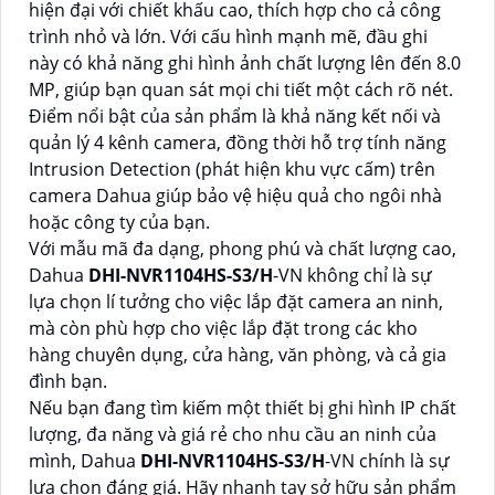
hiện đại với chiết khấu cao, thích hợp cho cả công
trình nhỏ và lớn. Với cấu hình mạnh mẽ, đầu ghi
này có khả năng ghi hình ảnh chất lượng lên đến 8.0
MP, giúp bạn quan sát mọi chi tiết một cách rõ nét.
Điểm nổi bật của sản phẩm là khả năng kết nối và
quản lý 4 kênh camera, đồng thời hỗ trợ tính năng
Intrusion Detection (phát hiện khu vực cấm) trên
camera Dahua giúp bảo vệ hiệu quả cho ngôi nhà
hoặc công ty của bạn.
Với mẫu mã đa dạng, phong phú và chất lượng cao,
Dahua
DHI-NVR1104HS-S3/H
-VN không chỉ là sự
lựa chọn lí tưởng cho việc lắp đặt camera an ninh,
mà còn phù hợp cho việc lắp đặt trong các kho
hàng chuyên dụng, cửa hàng, văn phòng, và cả gia
đình bạn.
Nếu bạn đang tìm kiếm một thiết bị ghi hình IP chất
lượng, đa năng và giá rẻ cho nhu cầu an ninh của
mình, Dahua
DHI-NVR1104HS-S3/H
-VN chính là sự
lựa chọn đáng giá. Hãy nhanh tay sở hữu sản phẩm