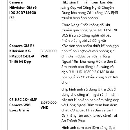
Camera
Hikvision Hình ảnh xem ban đêm
Hikvision Giá rẻ
sáng đẹp với Công Nghệ Chuyên
iDS-2CD7146G0-
Dụng khả nang Có 1 cổng LAN RJ45
IZS
truyền hình ảnh nhanh
Chức Năng Chất không đổi khi
truyền qua công nghệ AHD CVI TVI
BCS ít sự cố Công nghệ nỗi bật
Phân biệt người và động vật
Camera Giá Rẻ
KBvision sản phẩm thiết kế nhỏ gọn
KBvision KX-
3,380,000
tinh tế phù hợp với văn phòng gia
FM2001C-DL-A
VNĐ
đình Xem được ban đêm Hồng
Thiết kế Đẹp
Ngoại 10m khả nang Hỗ trợ đèn &
âm thanh báo động siêu sáng và
đẹp FULL HD 1080P 2.0 MP là độ
phân giải được nhiều công trình lựa
chọn
chip hình ảnh sử dụng Ultra 2k Sử
dụng cho công trình giá rẻ hình ảnh
CS-H8C 2K+ 4MP
sắc nét Hình ảnh ban đêm sáng đẹp
2,670,000
Camera Wifi
với Hồng Ngoại 30m xem ban đêm
VNĐ
Ezviz Giá rẻ
chất lượng cấu Hình Bảo vệ vành
đai (hàng rào ảo, khu vực cấm) Tại
An Thành Phát
Hình ảnh xem ban đêm sáng đẹp