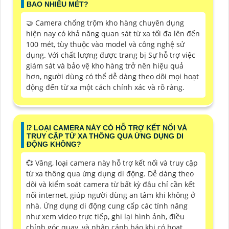
BAO NHIÊU MÉT?
🤝 Camera chống trộm kho hàng chuyên dụng
hiện nay có khả năng quan sát từ xa tối đa lên đến
100 mét, tùy thuộc vào model và công nghệ sử
dụng. Với chất lượng được trang bị Sự hỗ trợ việc
giám sát và bảo vệ kho hàng trở nên hiệu quả
hơn, người dùng có thể dễ dàng theo dõi mọi hoạt
động đến từ xa một cách chính xác và rõ ràng.
⁉️ LOẠI CAMERA NÀY CÓ HỖ TRỢ KẾT NỐI VÀ
TRUY CẬP TỪ XA THÔNG QUA ỨNG DỤNG DI
ĐỘNG KHÔNG?
💞 Vâng, loại camera này hỗ trợ kết nối và truy cập
từ xa thông qua ứng dụng di động. Dễ dàng theo
dõi và kiểm soát camera từ bất kỳ đâu chỉ cần kết
nối internet, giúp người dùng an tâm khi không ở
nhà. Ứng dụng di động cung cấp các tính năng
như xem video trực tiếp, ghi lại hình ảnh, điều
chỉnh góc quay, và nhận cảnh báo khi có hoạt