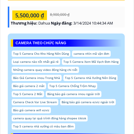
5,500,000 ₫
8,900,000 ₫
Thương hiệu:
Dahua
Ngày đăng:
3/14/2024 10:44:34 AM
CAMERA THEO CHỨC NĂNG
Top 5 Camera Cho Kho Hàng Nên Dùng
camera nhìn mã vận đơn
Loại camera nào tốt nhất giá rẻ
Top 5 Camera Xem Mã Vạch Đơn Hàng
Những camera quay video đóng hàng chi tiết
Báo Giá Camera imou Trong Nhà
Top 5 Camera nhà Xưởng Nên Dùng
Báo giá camera 2 mắt
Top 5 Camera Chống Trộm Nhạy
Top 5 Camera 2 Mắt
Bảng báo giá camera imou ngoài trời
Camera Check Var Live Stream
Bảng báo giá camera ezviz ngoài trời
Báo giá camera wifi ezviz
camera quay lại quá trình đóng hàng shopee tiktok
Top 5 camera nhà xưởng có màu ban đêm