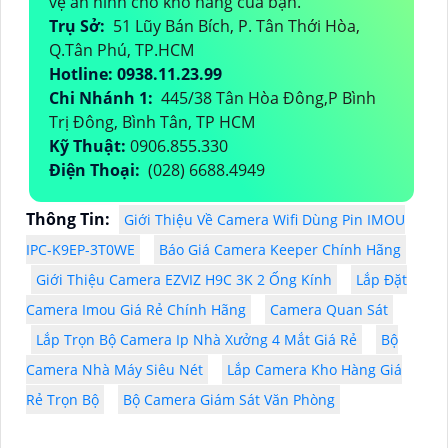
vệ an ninh cho kho hàng của bạn.
Trụ Sở:
51 Lũy Bán Bích, P. Tân Thới Hòa,
Q.Tân Phú, TP.HCM
Hotline: 0938.11.23.99
Chi Nhánh 1:
445/38 Tân Hòa Đông,P Bình
Trị Đông, Bình Tân, TP HCM
Kỹ Thuật:
0906.855.330
Điện Thoại:
(028) 6688.4949
Thông Tin:
Giới Thiệu Về Camera Wifi Dùng Pin IMOU
IPC-K9EP-3T0WE
Báo Giá Camera Keeper Chính Hãng
Giới Thiệu Camera EZVIZ H9C 3K 2 Ống Kính
Lắp Đặt
Camera Imou Giá Rẻ Chính Hãng
Camera Quan Sát
Lắp Trọn Bộ Camera Ip Nhà Xưởng 4 Mắt Giá Rẻ
Bộ
Camera Nhà Máy Siêu Nét
Lắp Camera Kho Hàng Giá
Rẻ Trọn Bộ
Bộ Camera Giám Sát Văn Phòng