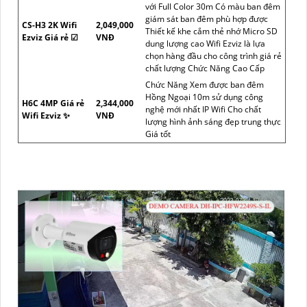
với Full Color 30m Có màu ban đêm
giám sát ban đêm phù hợp được
CS-H3 2K Wifi
2,049,000
Thiết kế khe cắm thẻ nhớ Micro SD
Ezviz Giá rẻ ☑
VNĐ
dung lượng cao Wifi Ezviz là lựa
chọn hàng đầu cho công trình giá rẻ
chất lượng Chức Năng Cao Cấp
Chức Năng Xem được ban đêm
Hồng Ngoại 10m sử dụng công
H6C 4MP Giá rẻ
2,344,000
nghệ mới nhất IP Wifi Cho chất
Wifi Ezviz ✨
VNĐ
lượng hình ảnh sáng đẹp trung thực
Giá tốt