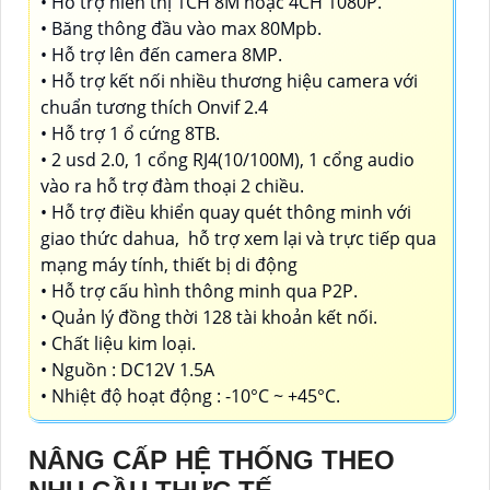
• Hỗ trợ hiển thị 1CH 8M hoặc 4CH 1080P.
• Băng thông đầu vào max 80Mpb.
• Hỗ trợ lên đến camera 8MP.
• Hỗ trợ kết nối nhiều thương hiệu camera với
chuẩn tương thích Onvif 2.4
• Hỗ trợ 1 ổ cứng 8TB.
• 2 usd 2.0, 1 cổng RJ4(10/100M), 1 cổng audio
vào ra hỗ trợ đàm thoại 2 chiều.
• Hỗ trợ điều khiển quay quét thông minh với
giao thức dahua, hỗ trợ xem lại và trực tiếp qua
mạng máy tính, thiết bị di động
• Hỗ trợ cấu hình thông minh qua P2P.
• Quản lý đồng thời 128 tài khoản kết nối.
• Chất liệu kim loại.
• Nguồn : DC12V 1.5A
• Nhiệt độ hoạt động : -10°C ~ +45°C.
NÂNG CẤP HỆ THỐNG THEO