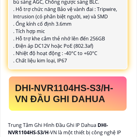
bù sáng AGC, Chống ngược sáng BLC.
. Hỗ trợ chức năng Bảo vệ vành đai : Tripwire,
Intrusion (có phân biệt người, xe) và SMD
. Ống kính cố định 3.6mm
. Tích hợp mic
. Hỗ trợ khe cắm thẻ nhớ lên đến 256GB
. Điện áp DC12V hoặc PoE (802.3af)
. Nhiệt độ hoạt động : -40°C to +60°C
. Chất liệu kim loại, IP67
DHI-NVR1104HS-S3/H
-
VN ĐẦU GHI DAHUA
Trung Tâm Ghi Hình Đầu Ghi IP Dahua
DHI-
NVR1104HS-S3/H
-VN là một thiết bị công nghệ IP