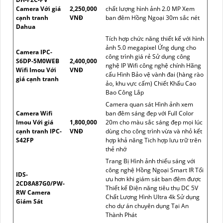
Camera Với giá
2,250,000
chất lượng hình ảnh 2.0 MP Xem
cạnh tranh
VNĐ
ban đêm Hồng Ngoại 30m sắc nét
Dahua
Tích hợp chức năng thiết kế với hình
ảnh 5.0 megapixel Ứng dụng cho
Camera IPC-
công trình giá rẻ Sử dụng công
S6DP-5M0WEB
2,400,000
nghệ IP Wifi công nghệ chính Hãng
Wifi Imou Với
VNĐ
cấu Hình Bảo vệ vành đai (hàng rào
giá cạnh tranh
ảo, khu vực cấm) Chiết Khấu Cao
Bao Công Lắp
Camera quan sát Hình ảnh xem
Camera Wifi
ban đêm sáng đẹp với Full Color
Imou Với giá
1,800,000
20m cho màu sắc sáng đẹp mọi lúc
cạnh tranh IPC-
VNĐ
dùng cho công trình vừa và nhỏ kết
S42FP
hợp khả năng Tich hợp lưu trữ trên
thẻ nhớ
Trang Bị Hình ảnh thiếu sáng với
công nghệ Hồng Ngoại Smart IR Tối
IDS-
ưu hơn khi giám sát ban đêm được
2CD8A87G0/PW-
Thiết kế Điện năng tiêu thụ DC 5V
RW Camera
Chất Lượng Hình Ultra 4k Sử dụng
Giám Sát
cho dự án chuyên dụng Tại An
Thành Phát