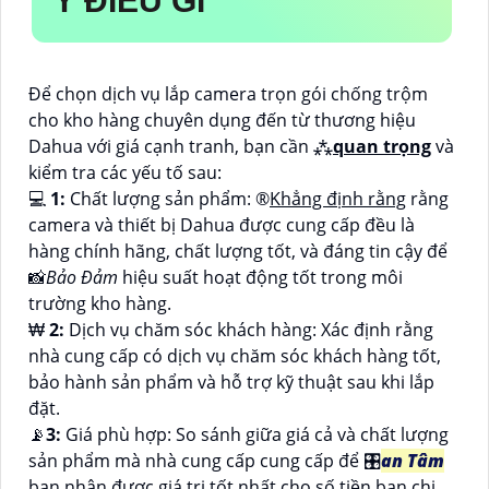
Ý ĐIỀU GÌ
Để chọn dịch vụ lắp camera trọn gói chống trộm
cho kho hàng chuyên dụng đến từ thương hiệu
Dahua với giá cạnh tranh, bạn cần ⁂
quan trọng
và
kiểm tra các yếu tố sau:
💻
1:
Chất lượng sản phẩm: ®️
Khẳng định rằng
rằng
camera và thiết bị Dahua được cung cấp đều là
hàng chính hãng, chất lượng tốt, và đáng tin cậy để
📸
Bảo Đảm
hiệu suất hoạt động tốt trong môi
trường kho hàng.
₩
2:
Dịch vụ chăm sóc khách hàng: Xác định rằng
nhà cung cấp có dịch vụ chăm sóc khách hàng tốt,
bảo hành sản phẩm và hỗ trợ kỹ thuật sau khi lắp
đặt.
📡
3:
Giá phù hợp: So sánh giữa giá cả và chất lượng
sản phẩm mà nhà cung cấp cung cấp để 🎛
an Tâm
bạn nhận được giá trị tốt nhất cho số tiền bạn chi