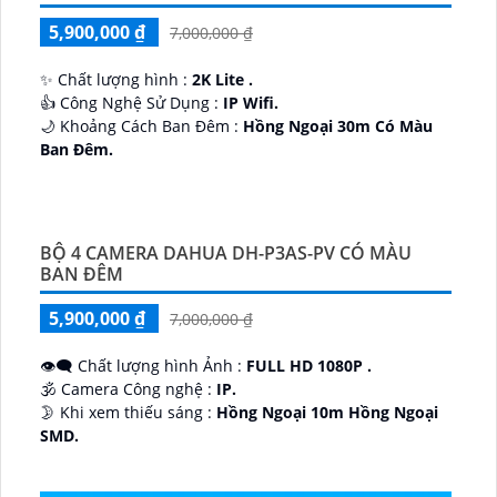
5,900,000 ₫
7,000,000 ₫
✨ Chất lượng hình :
2K Lite .
👍 Công Nghệ Sử Dụng :
IP Wifi.
🌙 Khoảng Cách Ban Đêm :
Hồng Ngoại 30m Có Màu
Ban Ðêm.
🕉️ Cấu Tạo Camera
IP67 xoay 360.
️📡 Ưu Điểm :
Thu Âm Và Loa.
BỘ 4 CAMERA DAHUA DH-P3AS-PV CÓ MÀU
BAN ĐÊM
5,900,000 ₫
7,000,000 ₫
👁️‍🗨 Chất lượng hình Ảnh :
FULL HD 1080P .
🕉️ Camera Công nghệ :
IP.
🌛 Khi xem thiếu sáng :
Hồng Ngoại 10m Hồng Ngoại
SMD.
♊ Camera Thiết Kế
Dome Kim loại + Nhựa.
️💎 Chức Năng :
Thu Âm.