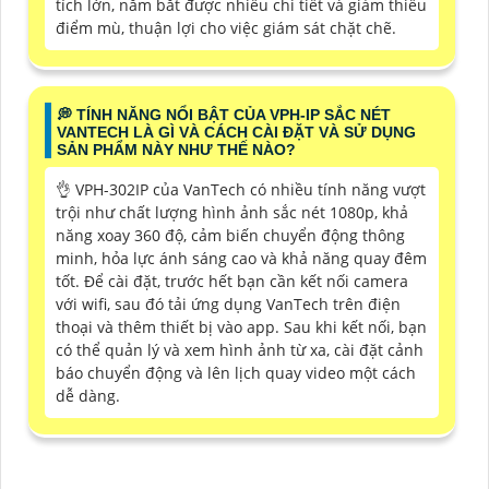
tích lớn, nắm bắt được nhiều chi tiết và giảm thiểu
điểm mù, thuận lợi cho việc giám sát chặt chẽ.
️💭 TÍNH NĂNG NỔI BẬT CỦA VPH-IP SẮC NÉT
VANTECH LÀ GÌ VÀ CÁCH CÀI ĐẶT VÀ SỬ DỤNG
SẢN PHẨM NÀY NHƯ THẾ NÀO?
👌 VPH-302IP của VanTech có nhiều tính năng vượt
trội như chất lượng hình ảnh sắc nét 1080p, khả
năng xoay 360 độ, cảm biến chuyển động thông
minh, hỏa lực ánh sáng cao và khả năng quay đêm
tốt. Để cài đặt, trước hết bạn cần kết nối camera
với wifi, sau đó tải ứng dụng VanTech trên điện
thoại và thêm thiết bị vào app. Sau khi kết nối, bạn
có thể quản lý và xem hình ảnh từ xa, cài đặt cảnh
báo chuyển động và lên lịch quay video một cách
dễ dàng.