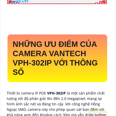
NHỮNG ƯU ĐIỂM CỦA
CAMERA VANTECH
VPH-302IP
VỚI THÔNG
SỐ
Thiết bị camera IP POE
VPH-302IP
là một sản phẩm chất
lượng với độ phân giải lên đến 2.0 megapixel, mang lại
hình ảnh sắc nét và đáng tin cậy. Với công nghệ Hồng
Ngoại SMD, camera này cho phép quan sát ban đêm với
khả năng xem đến khoảng cách 30m mà vẫn ®️
tin tưởng