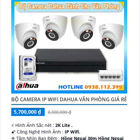
BỘ CAMERA IP WIFI DAHUA VĂN PHÒNG GIÁ RẺ
5,700,000 ₫
8,300,000 ₫
️⚡ Hình Ảnh Sắc nét :
2K Lite .
🌠 Công Nghệ Hình Ảnh :
IP Wifi.
❈ Tầm Nhìn Ban Đêm :
Hồng Ngoại 30m Hồng Ngoại