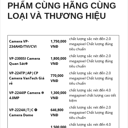
PHẨM CÙNG HÃNG CÙNG
LOẠI VÀ THƯƠNG HIỆU
chất lượng sắc nét đến 2.0
Camera VP-
1,750,000
megapixel Chất lượng đúng
234AHD/TVI/CVI
VNĐ
tiêu chuẩn
chất lượng sắc nét đến 2.0
VP-2300SI Camera
1,800,000
megapixel Chất lượng đúng
Quan Sát✲
VNĐ
tiêu chuẩn
VP-224TP|AP|CP
chất lượng sắc nét đến 2.0
770,000
Camera VanTech Giá
megapixel Chất lượng đúng
VNĐ
rẻ
tiêu chuẩn
chất lượng sắc nét đến 4.0
VP-2244IP Camera ✲
1,300,000
megapixel chất lượng cao tiết
4.0MP
VNĐ
kiệm
chất lượng sắc nét đến 2.0
VP-2224A|T|C ❂
646,800
megapixel Chất lượng đúng
Camera Dome
VNĐ
tiêu chuẩn
chất lượng sắc nét đến 4.0
1,500,000