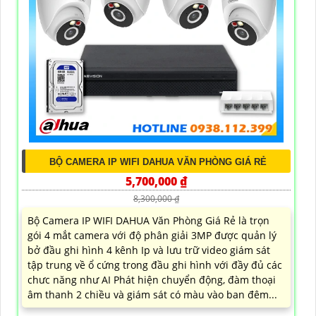
BỘ CAMERA IP WIFI DAHUA VĂN PHÒNG GIÁ RẺ
5,700,000 ₫
8,300,000 ₫
Bộ Camera IP WIFI DAHUA Văn Phòng Giá Rẻ là trọn
gói 4 mắt camera với độ phân giải 3MP được quản lý
bở đầu ghi hình 4 kênh Ip và lưu trữ video giám sát
tập trung về ổ cứng trong đầu ghi hình với đầy đủ các
chưc năng như AI Phát hiện chuyển động, đàm thoại
âm thanh 2 chiều và giám sát có màu vào ban đêm...