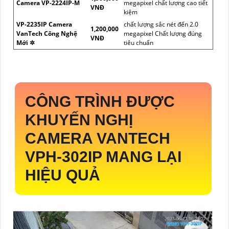
Camera VP-2224IP-M
megapixel chất lượng cao tiết
VNĐ
kiệm
VP-2235IP Camera
chất lượng sắc nét đến 2.0
1,200,000
VanTech Công Nghệ
megapixel Chất lượng đúng
VNĐ
Mới ✲
tiêu chuẩn
CÔNG TRÌNH ĐƯỢC
KHUYẾN NGHỊ
CAMERA VANTECH
VPH-302IP
MANG LẠI
HIỆU QUẢ