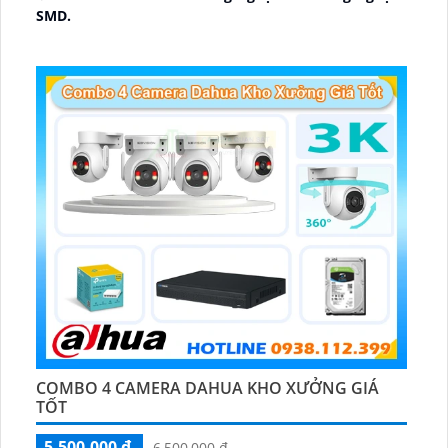
SMD.
🔩 Thiết Kế Camera
Dome Kim loại + Nhựa.
️✤ Khả Năng :
Thu Âm Và Loa.
COMBO 4 CAMERA DAHUA KHO XƯỞNG GIÁ
TỐT
5,500,000 ₫
6,500,000 ₫