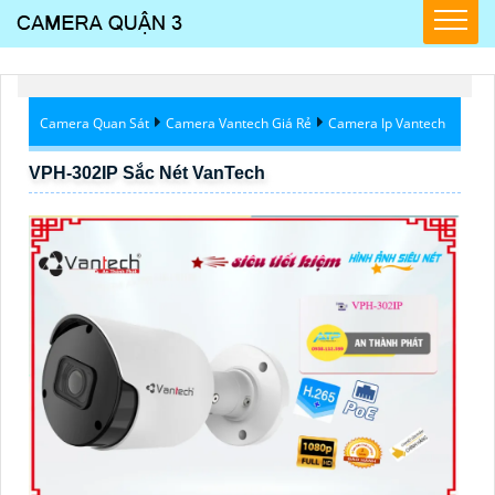
Camera Quan Sát
Camera Vantech Giá Rẻ
Camera Ip Vantech
VPH-302IP Sắc Nét VanTech