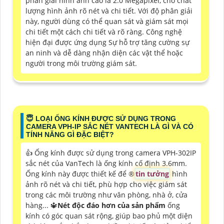
phân giải hình ảnh cao là 2.0 Megapixel, cho chất
lượng hình ảnh rõ nét và chi tiết. Với độ phân giải
này, người dùng có thể quan sát và giám sát mọi
chi tiết một cách chi tiết và rõ ràng. Công nghệ
hiện đại được ứng dụng Sự hỗ trợ tăng cường sự
an ninh và dễ dàng nhận diện các vật thể hoặc
người trong môi trường giám sát.
😇 LOẠI ỐNG KÍNH ĐƯỢC SỬ DỤNG TRONG
CAMERA VPH-IP SẮC NÉT VANTECH LÀ GÌ VÀ CÓ
TÍNH NĂNG GÌ ĐẶC BIỆT?
👍 Ống kính được sử dụng trong camera VPH-302IP
sắc nét của VanTech là ống kính cố định 3.6mm.
Ống kính này được thiết kế để ®️
tin tưởng
hình
ảnh rõ nét và chi tiết, phù hợp cho việc giám sát
trong các môi trường như văn phòng, nhà ở, cửa
hàng... 🔱
Nét độc đáo hơn của sản phẩm
ống
kính có góc quan sát rộng, giúp bao phủ một diện