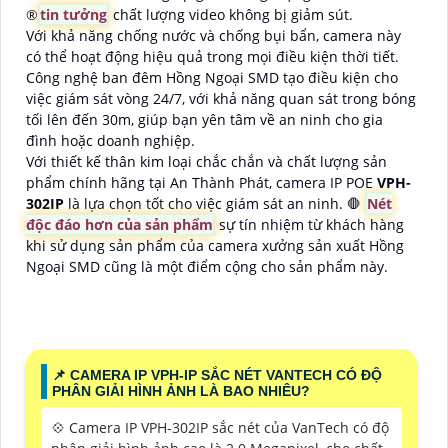
®️
tin tưởng
chất lượng video không bị giảm sút.
Với khả năng chống nước và chống bụi bẩn, camera này
có thể hoạt động hiệu quả trong mọi điều kiện thời tiết.
Công nghệ ban đêm Hồng Ngoại SMD tạo điều kiện cho
việc giám sát vòng 24/7, với khả năng quan sát trong bóng
tối lên đến 30m, giúp bạn yên tâm về an ninh cho gia
đình hoặc doanh nghiệp.
Với thiết kế thân kim loại chắc chắn và chất lượng sản
phẩm chính hãng tại An Thành Phát, camera IP POE
VPH-
302IP
là lựa chọn tốt cho việc giám sát an ninh. 🛑
Nét
độc đáo hơn của sản phẩm
sự tín nhiệm từ khách hàng
khi sử dụng sản phẩm của camera xưởng sản xuất Hồng
Ngoại SMD cũng là một điểm cộng cho sản phẩm này.
📌 CAMERA IP VPH-IP SẮC NÉT VANTECH CÓ ĐỘ
PHÂN GIẢI HÌNH ẢNH LÀ BAO NHIÊU?
💠 Camera IP VPH-302IP sắc nét của VanTech có độ