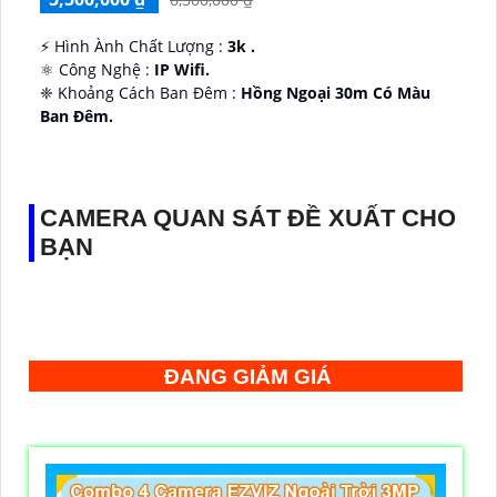
️⚡ Hình Ành Chất Lượng :
3k .
⚛️ Công Nghệ :
IP Wifi.
❈ Khoảng Cách Ban Đêm :
Hồng Ngoại 30m Có Màu
Ban Ðêm.
👑 Thiết Kế Camera
Xoay 360.
️✔️ Ưu Điểm :
Thu Âm Và Loa.
CAMERA QUAN SÁT ĐỀ XUẤT CHO
BẠN
ĐANG GIẢM GIÁ