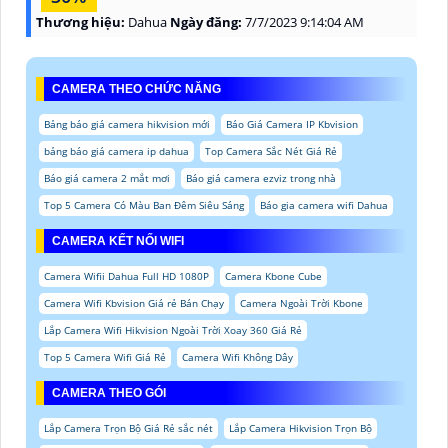
Thương hiệu:
Dahua
Ngày đăng:
7/7/2023 9:14:04 AM
CAMERA THEO CHỨC NĂNG
Bảng báo giá camera hikvision mới
Báo Giá Camera IP Kbvision
bảng báo giá camera ip dahua
Top Camera Sắc Nét Giá Rẻ
Báo giá camera 2 mắt mơi
Báo giá camera ezviz trong nhà
Top 5 Camera Có Màu Ban Đêm Siêu Sáng
Báo gia camera wifi Dahua
CAMERA KẾT NỐI WIFI
Camera Wifii Dahua Full HD 1080P
Camera Kbone Cube
Camera Wifi Kbvision Giá rẻ Bán Chạy
Camera Ngoài Trời Kbone
Lắp Camera Wifi Hikvision Ngoài Trời Xoay 360 Giá Rẻ
Top 5 Camera Wifi Giá Rẻ
Camera Wifi Không Dây
CAMERA THEO GÓI
Lắp Camera Trọn Bộ Giá Rẻ sắc nét
Lắp Camera Hikvision Trọn Bộ