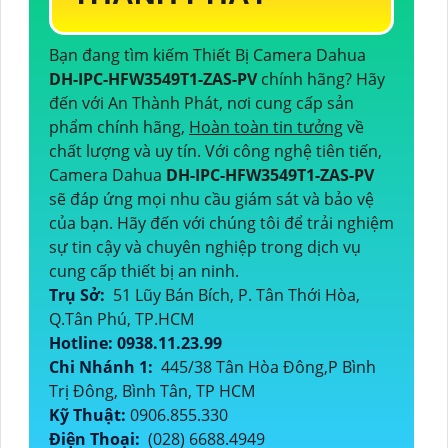
Bạn đang tìm kiếm Thiết Bị Camera Dahua
DH-IPC-HFW3549T1-ZAS-PV
chính hãng? Hãy
đến với An Thành Phát, nơi cung cấp sản
phẩm chính hãng,
Hoàn toàn tin tưởng
về
chất lượng và uy tín. Với công nghệ tiên tiến,
Camera Dahua
DH-IPC-HFW3549T1-ZAS-PV
sẽ đáp ứng mọi nhu cầu giám sát và bảo vệ
của bạn. Hãy đến với chúng tôi để trải nghiệm
sự tin cậy và chuyên nghiệp trong dịch vụ
cung cấp thiết bị an ninh.
Trụ Sở:
51 Lũy Bán Bích, P. Tân Thới Hòa,
Q.Tân Phú, TP.HCM
Hotline: 0938.11.23.99
Chi Nhánh 1:
445/38 Tân Hòa Đông,P Bình
Trị Đông, Bình Tân, TP HCM
Kỹ Thuật:
0906.855.330
Điện Thoại:
(028) 6688.4949