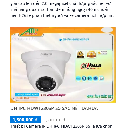
giải cao lên đến 2.0 megapixel chất lượng sắc nét với
khả năng quan sát ban đêm hồng ngoại 40m chuẩn
nén H265+ phân biệt người và xe camera tích hợp mic
ghi âm to rõ giá rẻ phù hợp cho mọi gia đình ...
DH-IPC-HDW1230SP-S5 SẮC NÉT DAHUA
1,300,000 ₫
1,910,000 ₫
Thiết bị Camera IP DH-IPC-HDW1230SP-S5 là lựa chọn