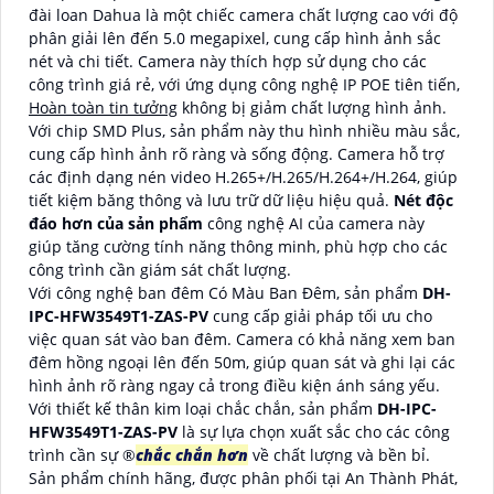
đài loan Dahua là một chiếc camera chất lượng cao với độ
phân giải lên đến 5.0 megapixel, cung cấp hình ảnh sắc
nét và chi tiết. Camera này thích hợp sử dụng cho các
công trình giá rẻ, với ứng dụng công nghệ IP POE tiên tiến,
Hoàn toàn tin tưởng
không bị giảm chất lượng hình ảnh.
Với chip SMD Plus, sản phẩm này thu hình nhiều màu sắc,
cung cấp hình ảnh rõ ràng và sống động. Camera hỗ trợ
các định dạng nén video H.265+/H.265/H.264+/H.264, giúp
tiết kiệm băng thông và lưu trữ dữ liệu hiệu quả.
Nét độc
đáo hơn của sản phẩm
công nghệ AI của camera này
giúp tăng cường tính năng thông minh, phù hợp cho các
công trình cần giám sát chất lượng.
Với công nghệ ban đêm Có Màu Ban Đêm, sản phẩm
DH-
IPC-HFW3549T1-ZAS-PV
cung cấp giải pháp tối ưu cho
việc quan sát vào ban đêm. Camera có khả năng xem ban
đêm hồng ngoại lên đến 50m, giúp quan sát và ghi lại các
hình ảnh rõ ràng ngay cả trong điều kiện ánh sáng yếu.
Với thiết kế thân kim loại chắc chắn, sản phẩm
DH-IPC-
HFW3549T1-ZAS-PV
là sự lựa chọn xuất sắc cho các công
trình cần sự ®️
chắc chắn hơn
về chất lượng và bền bỉ.
Sản phẩm chính hãng, được phân phối tại An Thành Phát,