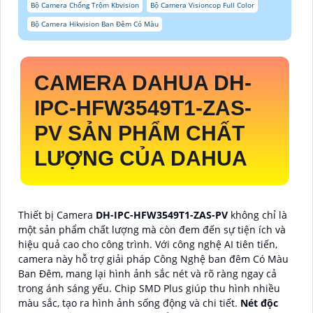
Bộ Camera Chống Trộm Kbvision
Bộ Camera Visioncop Full Color
Bộ Camera Hikvision Ban Đêm Có Màu
CAMERA DAHUA
DH-
IPC-HFW3549T1-ZAS-
PV
SẢN PHẨM CHẤT
LƯỢNG CỦA DAHUA
Thiết bị Camera
DH-IPC-HFW3549T1-ZAS-PV
không chỉ là
một sản phẩm chất lượng mà còn đem đến sự tiện ích và
hiệu quả cao cho công trình. Với công nghệ AI tiên tiến,
camera này hỗ trợ giải pháp Công Nghệ ban đêm Có Màu
Ban Đêm, mang lại hình ảnh sắc nét và rõ ràng ngay cả
trong ánh sáng yếu. Chip SMD Plus giúp thu hình nhiều
màu sắc, tạo ra hình ảnh sống động và chi tiết.
Nét độc