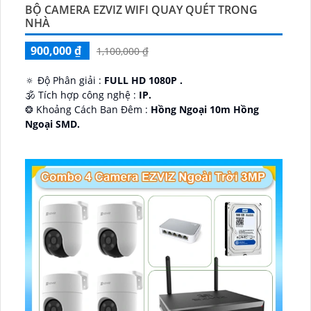
BỘ CAMERA EZVIZ WIFI QUAY QUÉT TRONG
NHÀ
900,000 ₫
1,100,000 ₫
🔅 Độ Phân giải :
FULL HD 1080P .
🕉️ Tích hợp công nghệ :
IP.
❂ Khoảng Cách Ban Đêm :
Hồng Ngoại 10m Hồng
Ngoại SMD.
🛡 Mẫu Camera
Dome Kim loại + Nhựa.
️📢 Ưu Điểm :
Thu Âm.