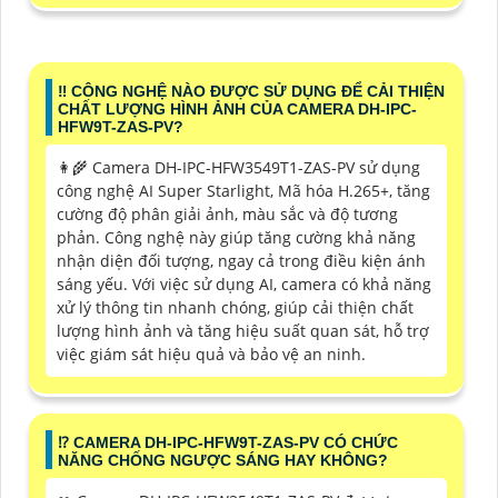
‼️ CÔNG NGHỆ NÀO ĐƯỢC SỬ DỤNG ĐỂ CẢI THIỆN
CHẤT LƯỢNG HÌNH ẢNH CỦA CAMERA DH-IPC-
HFW9T-ZAS-PV?
👩‍🌾 Camera DH-IPC-HFW3549T1-ZAS-PV sử dụng
công nghệ AI Super Starlight, Mã hóa H.265+, tăng
cường độ phân giải ảnh, màu sắc và độ tương
phản. Công nghệ này giúp tăng cường khả năng
nhận diện đối tượng, ngay cả trong điều kiện ánh
sáng yếu. Với việc sử dụng AI, camera có khả năng
xử lý thông tin nhanh chóng, giúp cải thiện chất
lượng hình ảnh và tăng hiệu suất quan sát, hỗ trợ
việc giám sát hiệu quả và bảo vệ an ninh.
⁉️ CAMERA DH-IPC-HFW9T-ZAS-PV CÓ CHỨC
NĂNG CHỐNG NGƯỢC SÁNG HAY KHÔNG?