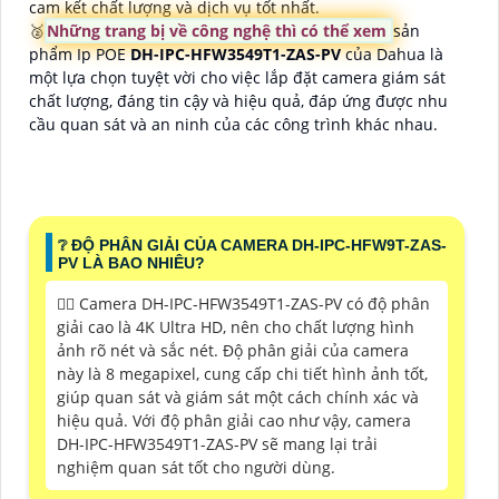
cam kết chất lượng và dịch vụ tốt nhất.
🥈️
Những trang bị về công nghệ thì có thể xem
sản
phẩm Ip POE
DH-IPC-HFW3549T1-ZAS-PV
của Dahua là
một lựa chọn tuyệt vời cho việc lắp đặt camera giám sát
chất lượng, đáng tin cậy và hiệu quả, đáp ứng được nhu
cầu quan sát và an ninh của các công trình khác nhau.
❔ ĐỘ PHÂN GIẢI CỦA CAMERA DH-IPC-HFW9T-ZAS-
PV LÀ BAO NHIÊU?
🙆‍♀️ Camera DH-IPC-HFW3549T1-ZAS-PV có độ phân
giải cao là 4K Ultra HD, nên cho chất lượng hình
ảnh rõ nét và sắc nét. Độ phân giải của camera
này là 8 megapixel, cung cấp chi tiết hình ảnh tốt,
giúp quan sát và giám sát một cách chính xác và
hiệu quả. Với độ phân giải cao như vậy, camera
DH-IPC-HFW3549T1-ZAS-PV sẽ mang lại trải
nghiệm quan sát tốt cho người dùng.