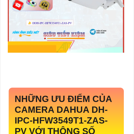
NHỮNG ƯU ĐIỂM CỦA
CAMERA DAHUA
DH-
IPC-HFW3549T1-ZAS-
PV
VỚI THÔNG SỐ