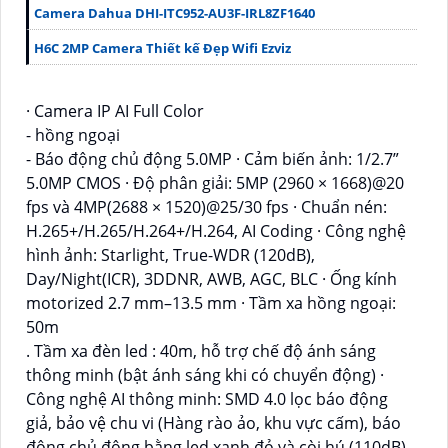
Camera Dahua DHI-ITC952-AU3F-IRL8ZF1640
H6C 2MP Camera Thiết kế Đẹp Wifi Ezviz
· Camera IP AI Full Color
- hồng ngoại
- Báo động chủ động 5.0MP · Cảm biến ảnh: 1/2.7”
5.0MP CMOS · Độ phân giải: 5MP (2960 × 1668)@20
fps và 4MP(2688 × 1520)@25/30 fps · Chuẩn nén:
H.265+/H.265/H.264+/H.264, AI Coding · Công nghệ
hình ảnh: Starlight, True-WDR (120dB),
Day/Night(ICR), 3DDNR, AWB, AGC, BLC · Ống kính
motorized 2.7 mm–13.5 mm · Tầm xa hồng ngoại:
50m
. Tầm xa đèn led : 40m, hỗ trợ chế độ ánh sáng
thông minh (bật ánh sáng khi có chuyển động) ·
Công nghệ AI thông minh: SMD 4.0 lọc báo động
giả, bảo vệ chu vi (Hàng rào ảo, khu vực cấm), báo
động chủ động bằng led xanh đỏ và còi hú (110dB),