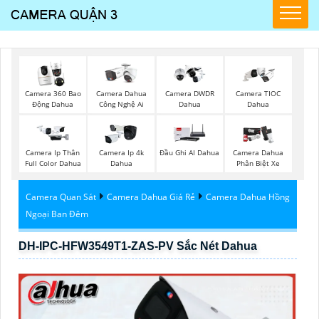
Camera 360 Bao
Camera Dahua
Camera DWDR
Camera TIOC
Động Dahua
Công Nghệ Ai
Dahua
Dahua
Camera Ip Thân
Camera Ip 4k
Đầu Ghi AI Dahua
Camera Dahua
Full Color Dahua
Dahua
Phân Biệt Xe
Camera Quan Sát
Camera Dahua Giá Rẻ
Camera Dahua Hồng
Ngoại Ban Đêm
DH-IPC-HFW3549T1-ZAS-PV Sắc Nét Dahua