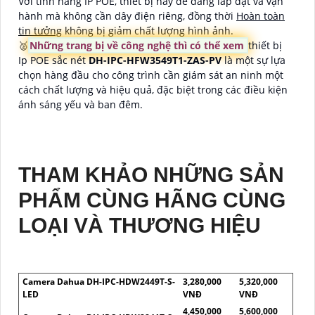
Với tính năng IP POE, thiết bị này dễ dàng lắp đặt và vận
hành mà không cần dây điện riêng, đồng thời
Hoàn toàn
tin tưởng
không bị giảm chất lượng hình ảnh.
🥈️
Những trang bị về công nghệ thì có thể xem
thiết bị
Ip POE sắc nét
DH-IPC-HFW3549T1-ZAS-PV
là một sự lựa
chọn hàng đầu cho công trình cần giám sát an ninh một
cách chất lượng và hiệu quả, đặc biệt trong các điều kiện
ánh sáng yếu và ban đêm.
THAM KHẢO NHỮNG SẢN
PHẨM CÙNG HÃNG CÙNG
LOẠI VÀ THƯƠNG HIỆU
Camera Dahua DH-IPC-HDW2449T-S-
3,280,000
5,320,000
LED
VNĐ
VNĐ
4,450,000
5,600,000