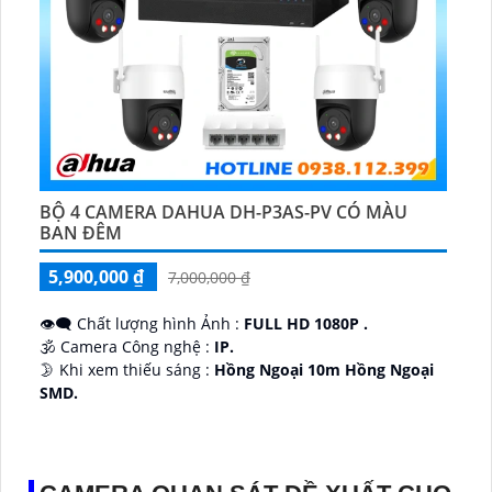
BỘ 4 CAMERA DAHUA DH-P3AS-PV CÓ MÀU
BAN ĐÊM
5,900,000 ₫
7,000,000 ₫
👁️‍🗨 Chất lượng hình Ảnh :
FULL HD 1080P .
🕉️ Camera Công nghệ :
IP.
🌛 Khi xem thiếu sáng :
Hồng Ngoại 10m Hồng Ngoại
SMD.
♊ Camera Thiết Kế
Dome Kim loại + Nhựa.
️💎 Chức Năng :
Thu Âm.