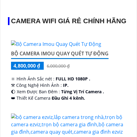
CAMERA WIFI GIÁ RẺ CHÍNH HÃNG
BỘ CAMERA IMOU QUAY QUÉT TỰ ĐỘNG
4,800,000 ₫
6,000,000 ₫
🔆 Hình Ảnh Sắc nét :
FULL HD 1080P .
⚒ Công Nghệ Hình Ảnh :
IP.
🌔 Xem Được Ban Đêm :
Từng Vị Trí Camera .
👑 Thiết Kế Camera
Đầu Ghi 4 kênh.
️🔮 Đặt Điểm :
Công Nghệ AI.