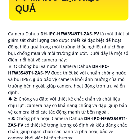
QUẢ
Camera Dahua
DH-IPC-HFW3549T1-ZAS-PV
là một thiết bị
giám sát chất lượng cao được thiết kế đặc biệt để hoạt
động hiệu quả trong môi trường khắc nghiệt như chống
bụi, chống mưa và môi trường ẩm ướt. Dưới đây là một số
điểm nổi bật về camera này:
⚜️
1:
Chống bụi và nước: Camera Dahua
DH-IPC-
HFW3549T1-ZAS-PV
được thiết kế với chuẩn chống nước
và bụi IP67, giúp bảo vệ camera khỏi ảnh hưởng của môi
trường bên ngoài, giúp camera hoạt động trơn tru và ổn
định.
🔔
2:
Chống va đập: Với thiết kế chắc chắn và chất liệu
chịu lực, camera này có khả năng chống va đập, giúp bảo
vệ camera khỏi các tác động mạnh từ bên ngoài.
«
3:
Chống phá hoại: Camera Dahua
DH-IPC-HFW3549T1-
ZAS-PV
có thiết kế trọng lượng cố định và kiểu dáng chắc
chắn, giúp ngăn chặn các hành vi phá hoại, bảo vệ
camera khỏi việc bị tổn thương.