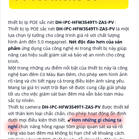
thiết bị Ip POE sắc nét
DH-IPC-HFW3549T1-ZAS-PV
:
Thiết bị Ip POE sắc nét
DH-IPC-HFW3549T1-ZAS-PV
là một
lựa chọn lý tưởng cho công trình giá rẻ với chất lượng
hình ảnh đến 5.0 megapixel.
Nét độc đáo hơn của sản
phẩm
ứng dụng của công nghệ AI trong thiết bị này giúp
nâng cao hiệu suất giám sát và bảo vệ an ninh cho công
trình.
Một trong những ưu điểm nổi bật của thiết bị này là công
nghệ ban đêm Có Màu Ban Đêm, cho phép xem hình ảnh
rõ ràng và chi tiết ngay cả trong điều kiện ánh sáng yếu.
Mang lại giá trị vượt trội Bạn sẽ được cung cấp giải pháp
tối ưu cho việc giám sát ban đêm mà vẫn bảo toàn màu
sắc tự nhiên.
Thiết bị camera
DH-IPC-HFW3549T1-ZAS-PV
được thiết kế
với thân kim loại chắc chắn, cho phép hoạt động ổn định
dưới mọi điều kiện thời tiết. 🌠
Hơn những gì chúng ta
nghĩ
chức năng hồng ngoại 50m giúp quan sát xa và rõ
ràng vào ban đêm mà không bị hạn chế về khoảng cách.