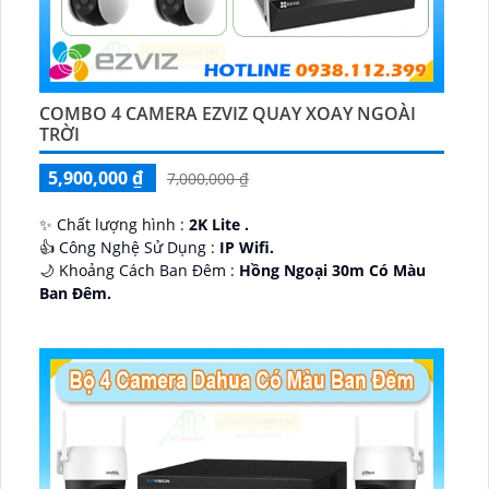
COMBO 4 CAMERA EZVIZ QUAY XOAY NGOÀI
TRỜI
5,900,000 ₫
7,000,000 ₫
✨ Chất lượng hình :
2K Lite .
👍 Công Nghệ Sử Dụng :
IP Wifi.
🌙 Khoảng Cách Ban Đêm :
Hồng Ngoại 30m Có Màu
Ban Ðêm.
🕉️ Cấu Tạo Camera
IP67 xoay 360.
️📡 Ưu Điểm :
Thu Âm Và Loa.