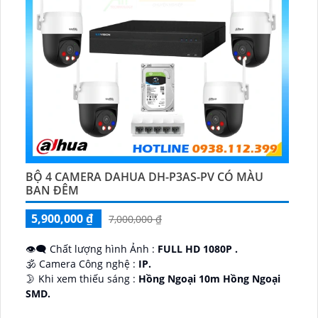
BỘ 4 CAMERA DAHUA DH-P3AS-PV CÓ MÀU
BAN ĐÊM
5,900,000 ₫
7,000,000 ₫
👁️‍🗨 Chất lượng hình Ảnh :
FULL HD 1080P .
🕉️ Camera Công nghệ :
IP.
🌛 Khi xem thiếu sáng :
Hồng Ngoại 10m Hồng Ngoại
SMD.
♊ Camera Thiết Kế
Dome Kim loại + Nhựa.