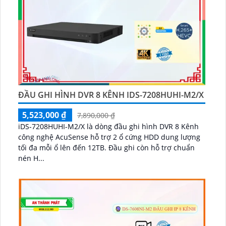
ĐẦU GHI HÌNH DVR 8 KÊNH IDS-7208HUHI-M2/X
5,523,000 ₫
7,890,000 ₫
iDS-7208HUHI-M2/X là dòng đầu ghi hình DVR 8 Kênh
công nghệ AcuSense hỗ trợ 2 ổ cứng HDD dung lượng
tối đa mỗi ổ lên đến 12TB. Đầu ghi còn hỗ trợ chuẩn
nén H...