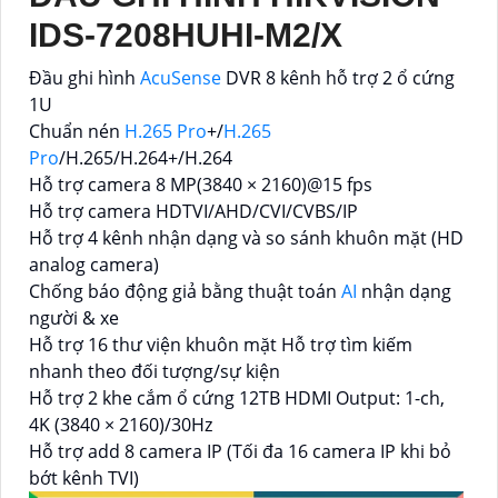
IDS-7208HUHI-M2/X
Đầu ghi hình
AcuSense
DVR 8 kênh hỗ trợ 2 ổ cứng
1U
Chuẩn nén
H.265 Pro
+/
H.265
Pro
/H.265/H.264+/H.264
Hỗ trợ camera 8 MP(3840 × 2160)@15 fps
Hỗ trợ camera HDTVI/AHD/CVI/CVBS/IP
Hỗ trợ 4 kênh nhận dạng và so sánh khuôn mặt (HD
analog camera)
Chống báo động giả bằng thuật toán
AI
nhận dạng
người & xe
Hỗ trợ 16 thư viện khuôn mặt Hỗ trợ tìm kiếm
nhanh theo đối tượng/sự kiện
Hỗ trợ 2 khe cắm ổ cứng 12TB HDMI Output: 1-ch,
4K (3840 × 2160)/30Hz
Hỗ trợ add 8 camera IP (Tối đa 16 camera IP khi bỏ
bớt kênh TVI)