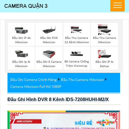
Đầu Ghi IP 4k
Đầu Ghi POE
Đầu Thu Camera
Đầu Thu Camera
Hikvision
Hikvision
32 Kênh Hikvision
Hikvision
Bộ Camera Chống
Đầu Ghi Ip AI
Đầu Ghi 8 Camera
Đầu Ghi IP Ai
Trộm Visioncop
Hikvision
Hikvision
Dahua
Đầu Ghi Camera Chính Hãng
Đầu Thu Camera Hikvision
Camera Hikvision Full Hd 1080P
Đầu Ghi Hình DVR 8 Kênh IDS-7208HUHI-M2/X