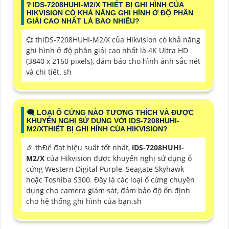
❔ IDS-7208HUHI-M2/X THIẾT BỊ GHI HÌNH CỦA
HIKVISION CÓ KHẢ NĂNG GHI HÌNH Ở ĐỘ PHÂN
GIẢI CAO NHẤT LÀ BAO NHIÊU?
💞 thiDS-7208HUHI-M2/X của Hikvision có khả năng
ghi hình ở độ phân giải cao nhất là 4K Ultra HD
(3840 x 2160 pixels), đảm bảo cho hình ảnh sắc nét
và chi tiết. sh
🗨️ LOẠI Ổ CỨNG NÀO TƯƠNG THÍCH VÀ ĐƯỢC
KHUYẾN NGHỊ SỬ DỤNG VỚI IDS-7208HUHI-
M2/XTHIẾT BỊ GHI HÌNH CỦA HIKVISION?
️🎉 thĐể đạt hiệu suất tốt nhất,
iDS-7208HUHI-
M2/X
của Hikvision được khuyến nghị sử dụng ổ
cứng Western Digital Purple, Seagate Skyhawk
hoặc Toshiba S300. Đây là các loại ổ cứng chuyên
dụng cho camera giám sát, đảm bảo độ ổn định
cho hệ thống ghi hình của bạn.sh