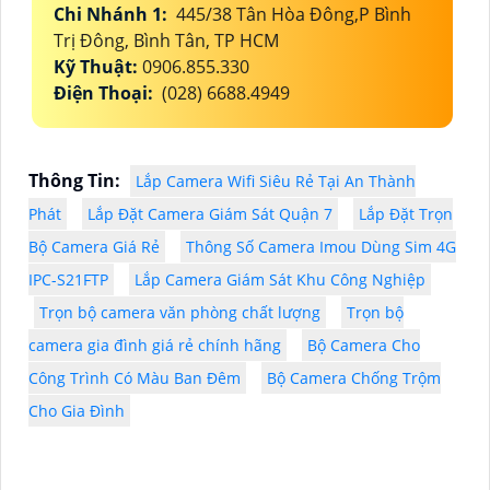
Chi Nhánh 1:
445/38 Tân Hòa Đông,P Bình
Trị Đông, Bình Tân, TP HCM
Kỹ Thuật:
0906.855.330
Điện Thoại:
(028) 6688.4949
Thông Tin:
Lắp Camera Wifi Siêu Rẻ Tại An Thành
Phát
Lắp Đặt Camera Giám Sát Quận 7
Lắp Đặt Trọn
Bộ Camera Giá Rẻ
Thông Số Camera Imou Dùng Sim 4G
IPC-S21FTP
Lắp Camera Giám Sát Khu Công Nghiệp
Trọn bộ camera văn phòng chất lượng
Trọn bộ
camera gia đình giá rẻ chính hãng
Bộ Camera Cho
Công Trình Có Màu Ban Đêm
Bộ Camera Chống Trộm
Cho Gia Đình