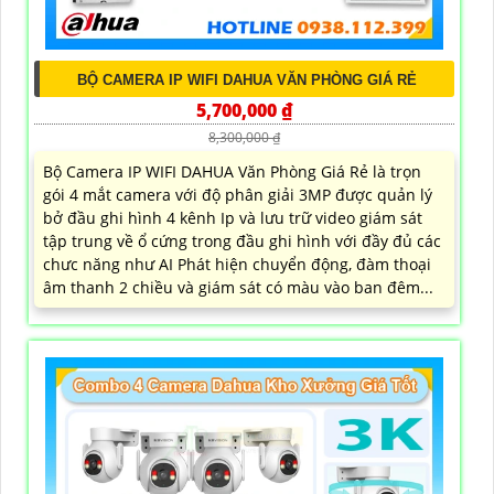
BỘ CAMERA IP WIFI DAHUA VĂN PHÒNG GIÁ RẺ
5,700,000 ₫
8,300,000 ₫
Bộ Camera IP WIFI DAHUA Văn Phòng Giá Rẻ là trọn
gói 4 mắt camera với độ phân giải 3MP được quản lý
bở đầu ghi hình 4 kênh Ip và lưu trữ video giám sát
tập trung về ổ cứng trong đầu ghi hình với đầy đủ các
chưc năng như AI Phát hiện chuyển động, đàm thoại
âm thanh 2 chiều và giám sát có màu vào ban đêm...