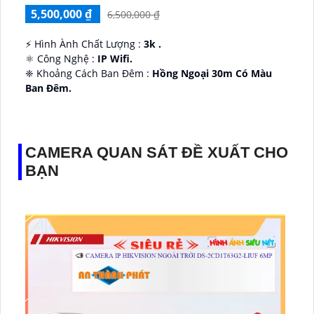
5,500,000 ₫
6,500,000 ₫
️⚡ Hình Ành Chất Lượng :
3k .
⚛️ Công Nghệ :
IP Wifi.
❈ Khoảng Cách Ban Đêm :
Hồng Ngoại 30m Có Màu
Ban Ðêm.
👑 Thiết Kế Camera
Xoay 360.
️✔️ Ưu Điểm :
Thu Âm Và Loa.
CAMERA QUAN SÁT ĐỀ XUẤT CHO
BẠN