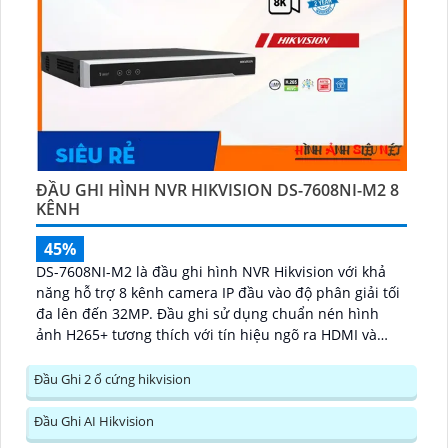
ĐẦU GHI HÌNH NVR HIKVISION DS-7608NI-M2 8
KÊNH
45%
DS-7608NI-M2 là đầu ghi hình NVR Hikvision với khả
năng hỗ trợ 8 kênh camera IP đầu vào độ phân giải tối
đa lên đến 32MP. Đầu ghi sử dụng chuẩn nén hình
ảnh H265+ tương thích với tín hiệu ngõ ra HDMI và
VGA, hỗ trợ 2 khe cắm ổ cứng SATA, mỗi ổ có dung
lượng tối đa 16TB...
Đầu Ghi 2 ổ cứng hikvision
Đầu Ghi AI Hikvision