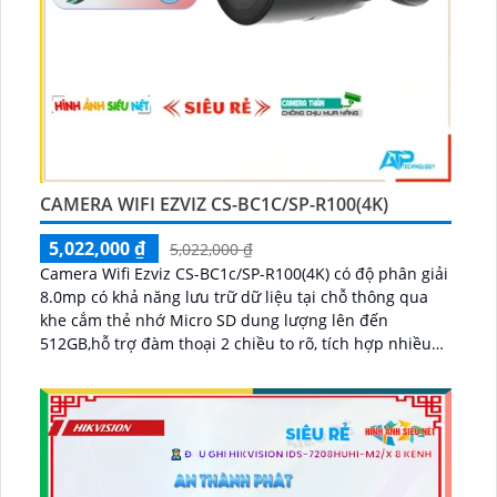
CAMERA WIFI EZVIZ CS-BC1C/SP-R100(4K)
5,022,000 ₫
5,022,000 ₫
Camera Wifi Ezviz CS-BC1c/SP-R100(4K) có độ phân giải
8.0mp có khả năng lưu trữ dữ liệu tại chỗ thông qua
khe cắm thẻ nhớ Micro SD dung lượng lên đến
512GB,hỗ trợ đàm thoại 2 chiều to rõ, tích hợp nhiều
công nghệ thông minh hồng ngoại ban đêm lên đến
15m cho hình ảnh rõ nét trong điều kiện ánh sáng
yếu...