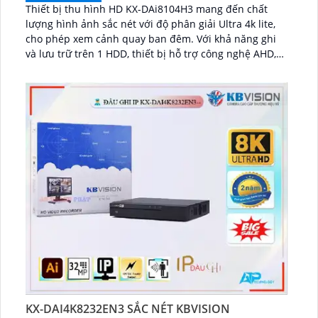
Thiết bị thu hình HD KX-DAi8104H3 mang đến chất
lượng hình ảnh sắc nét với độ phân giải Ultra 4k lite,
cho phép xem cảnh quay ban đêm. Với khả năng ghi
và lưu trữ trên 1 HDD, thiết bị hỗ trợ công nghệ AHD,
CVI, TVI, BCS với độ bền cao...
KX-DAI4K8232EN3 SẮC NÉT KBVISION