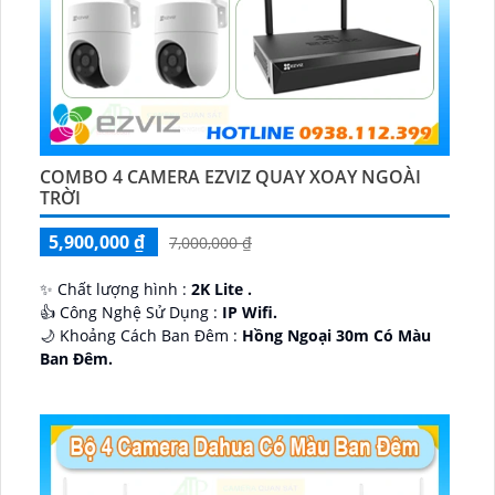
COMBO 4 CAMERA EZVIZ QUAY XOAY NGOÀI
TRỜI
5,900,000 ₫
7,000,000 ₫
✨ Chất lượng hình :
2K Lite .
👍 Công Nghệ Sử Dụng :
IP Wifi.
🌙 Khoảng Cách Ban Đêm :
Hồng Ngoại 30m Có Màu
Ban Ðêm.
🕉️ Cấu Tạo Camera
IP67 xoay 360.
️📡 Ưu Điểm :
Thu Âm Và Loa.