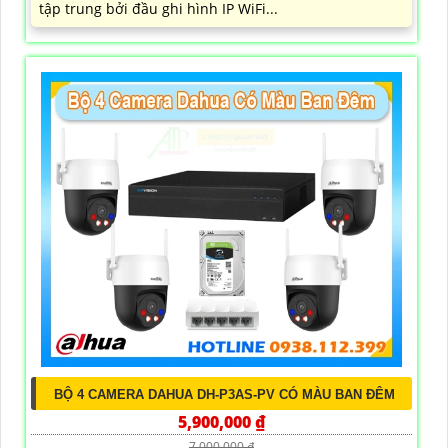
tập trung bởi đầu ghi hình IP WiFi...
BỘ 4 CAMERA DAHUA DH-P3AS-PV CÓ MÀU BAN ĐÊM
5,900,000 ₫
7,000,000 ₫