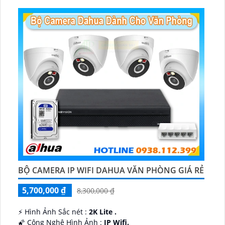
️💎 Chức Năng :
Thu Âm.
BỘ CAMERA IP WIFI DAHUA VĂN PHÒNG GIÁ RẺ
5,700,000 ₫
8,300,000 ₫
️⚡ Hình Ảnh Sắc nét :
2K Lite .
🌠 Công Nghệ Hình Ảnh :
IP Wifi.