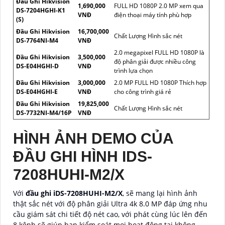
Đầu Ghi Hikvision
1,690,000
FULL HD 1080P 2.0 MP xem qua
DS-7204HGHI-K1
VNĐ
điện thoại máy tính phù hợp
(S)
Đầu Ghi Hikvision
16,700,000
Chất Lượng Hình sắc nét
DS-7764NI-M4
VNĐ
2.0 megapixel FULL HD 1080P là
Đầu Ghi Hikvision
3,500,000
độ phân giải được nhiều công
DS-E04HGHI-D
VNĐ
trình lựa chọn
Đầu Ghi Hikvision
3,000,000
2.0 MP FULL HD 1080P Thích hợp
DS-E04HGHI-E
VNĐ
cho công trình giá rẻ
Đầu Ghi Hikvision
19,825,000
Chất Lượng Hình sắc nét
DS-7732NI-M4/16P
VNĐ
HÌNH ẢNH DEMO CỦA
ĐẦU GHI HÌNH IDS-
7208HUHI-M2/X
Với
đầu ghi iDS-7208HUHI-M2/X
, sẽ mang lại hình ảnh
thật sắc nét với độ phân giải Ultra 4k 8.0 MP đáp ứng nhu
cầu giám sát chi tiết độ nét cao, với phát cùng lúc lên đến
8 kênh sẽ giúp bạn kiểm soát mọi hoạt động tại không