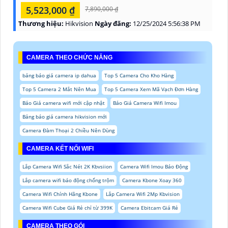
5,523,000 ₫
7,890,000 ₫
Thương hiệu:
Hikvision
Ngày đăng:
12/25/2024 5:56:38 PM
CAMERA THEO CHỨC NĂNG
bảng báo giá camera ip dahua
Top 5 Camera Cho Kho Hàng
Top 5 Camera 2 Mắt Nên Mua
Top 5 Camera Xem Mã Vạch Đơn Hàng
Báo Giá camera wifi mới cập nhật
Báo Giá Camera Wifi Imou
Bảng báo giá camera hikvision mới
Camera Đàm Thoại 2 Chiều Nên Dùng
CAMERA KẾT NỐI WIFI
Lắp Camera Wifi Sắc Nét 2K Kbvsiion
Camera Wifi Imou Báo Động
Lắp camera wifi báo động chống trộm
Camera Kbone Xoay 360
Camera Wifi Chính Hãng Kbone
Lắp Camera Wifi 2Mp Kbvision
Camera Wifi Cube Giá Rẻ chỉ từ 399K
Camera Ebitcam Giá Rẻ
CAMERA THEO GÓI