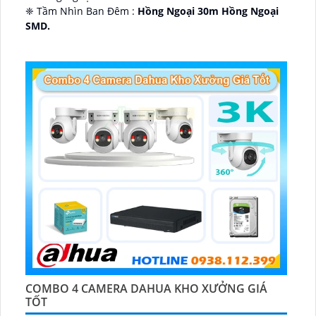
❈ Tầm Nhìn Ban Đêm :
Hồng Ngoại 30m Hồng Ngoại
SMD.
🔩 Thiết Kế Camera
Dome Kim loại + Nhựa.
️✤ Khả Năng :
Thu Âm Và Loa.
COMBO 4 CAMERA DAHUA KHO XƯỞNG GIÁ
TỐT