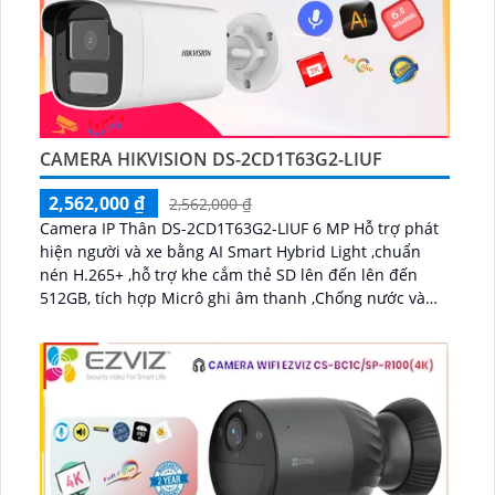
CAMERA HIKVISION DS-2CD1T63G2-LIUF
2,562,000 ₫
2,562,000 ₫
Camera IP Thân DS-2CD1T63G2-LIUF 6 MP Hỗ trợ phát
hiện người và xe bằng AI Smart Hybrid Light ,chuẩn
nén H.265+ ,hỗ trợ khe cắm thẻ SD lên đến lên đến
512GB, tích hợp Micrô ghi âm thanh ,Chống nước và
bụi (IP67) chế độ bật Đèn ánh sáng trắng 50 m cho
hình ảnh ban đêm có màu trong điều kiện ánh sáng
yếu...