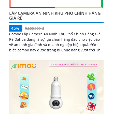
LẮP CAMERA AN NINH KHU PHỐ CHÍNH HÃNG
GIÁ RẺ
45%
9,600,000 ₫
Combo Lắp Camera An Ninh Khu Phố Chính Hãng Giá
Rẻ Dahua đang là sự lựa chọn hàng đầu cho việc bảo
vệ an ninh gia đình và doanh nghiệp hiệu quả. Đặc
biệt, combo này được trang bị Chức năng vượt trội Thu
Âm to rõ đảm bảo không chỉ quan sát mà còn thu âm
và phát lại âm thanh một cách rõ ràng trong mọi tình
huống...