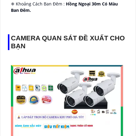
❈ Khoảng Cách Ban Đêm :
Hồng Ngoại 30m Có Màu
Ban Ðêm.
👑 Thiết Kế Camera
Xoay 360.
️✔️ Ưu Điểm :
Thu Âm Và Loa.
CAMERA QUAN SÁT ĐỀ XUẤT CHO
BẠN