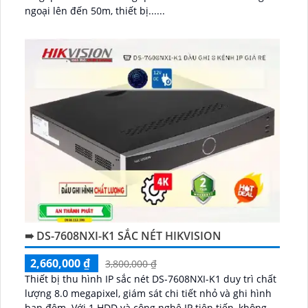
ngoại lên đến 50m, thiết bị......
➠ DS-7608NXI-K1 SẮC NÉT HIKVISION
2,660,000 ₫
3,800,000 ₫
Thiết bị thu hình IP sắc nét DS-7608NXI-K1 duy trì chất
lượng 8.0 megapixel, giám sát chi tiết nhỏ và ghi hình
ban đêm. Với 1 HDD và công nghệ IP tiên tiến, không