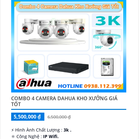
COMBO 4 CAMERA DAHUA KHO XƯỞNG GIÁ
TỐT
5,500,000 ₫
6,500,000 ₫
️⚡ Hình Ành Chất Lượng :
3k .
⚛️ Công Nghệ :
IP Wifi.