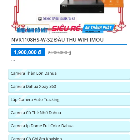
NVR1108HS-W-S2 ĐẦU THU WIFI IMOU
1,900,000 ₫
2,200,000 ₫
...
Camera Thân Lớn Dahua
Camera Dahua Xoay 360
Lắp Camera Auto Tracking
Camera Có Thẻ Nhớ Dahua
Camera Ip Dome Full Color Dahua
Camera Có Ghi âm Kbvision