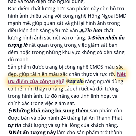
hảo và toàn diện cho người dùng.
Đặc điểm chất lượng hơn sản phẩm này còn hỗ trợ
hình ảnh thiếu sáng với công nghệ Hồng Ngoại SMD
mạnh mẽ, giúp quan sát và ghi lại hình ảnh trong
điều kiện ánh sáng yếu mà vẫn ⁂
Tin hơn
chất
lượng hình ảnh sắc nét và rõ ràng. 💫
Điểm nhấn ấn
tượng là
rất quan trọng trong việc giám sát ban
đêm hoặc trong những khu vực không có đèn sáng
đủ mạnh.
Sản phẩm được trang bị công nghệ CMOS màu sắc
đẹp, giúp tái hiện màu sắc chân thực và rực rỡ.
Nét
ưu điểm của công nghệ
®️
tự tin
rằng người dùng
có thể nhìn thấy rõ ràng các chi tiết và đối tượng
trong hình ảnh, từ đó nâng cao tính linh hoạt và
chính xác trong việc giám sát.
👮
Những khả năng bổ sung thêm
sản phẩm còn
được bán và bảo hành 24 tháng tại An Thành Phát,
tự tin
chất lượng và sự hài lòng của khách hàng.
🔄
Nét ấn tượng này
làm cho sản phẩm trở thành