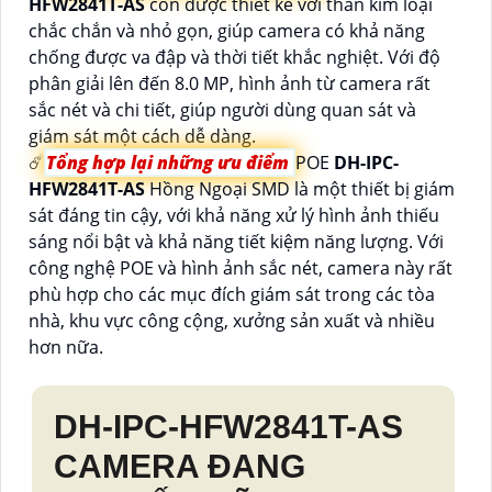
HFW2841T-AS
còn được thiết kế với thân kim loại
chắc chắn và nhỏ gọn, giúp camera có khả năng
chống được va đập và thời tiết khắc nghiệt. Với độ
phân giải lên đến 8.0 MP, hình ảnh từ camera rất
sắc nét và chi tiết, giúp người dùng quan sát và
giám sát một cách dễ dàng.
☄️
Tổng hợp lại những ưu điểm
POE
DH-IPC-
HFW2841T-AS
Hồng Ngoại SMD là một thiết bị giám
sát đáng tin cậy, với khả năng xử lý hình ảnh thiếu
sáng nổi bật và khả năng tiết kiệm năng lượng. Với
công nghệ POE và hình ảnh sắc nét, camera này rất
phù hợp cho các mục đích giám sát trong các tòa
nhà, khu vực công cộng, xưởng sản xuất và nhiều
hơn nữa.
DH-IPC-HFW2841T-AS
CAMERA ĐANG