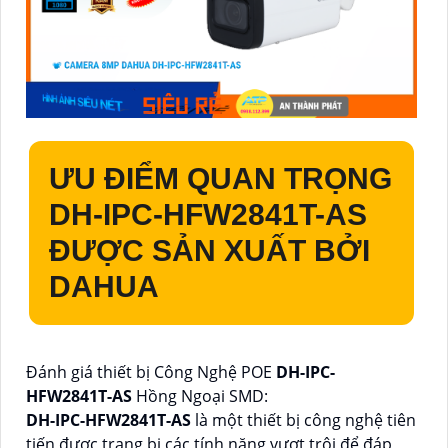
ƯU ĐIỂM QUAN TRỌNG
DH-IPC-HFW2841T-AS
ĐƯỢC SẢN XUẤT BỞI
DAHUA
Đánh giá thiết bị Công Nghệ POE
DH-IPC-
HFW2841T-AS
Hồng Ngoại SMD:
DH-IPC-HFW2841T-AS
là một thiết bị công nghệ tiên
tiến được trang bị các tính năng vượt trội để đáp