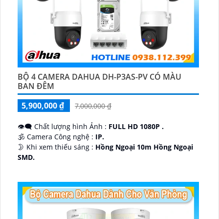
BỘ 4 CAMERA DAHUA DH-P3AS-PV CÓ MÀU
BAN ĐÊM
5,900,000 ₫
7,000,000 ₫
👁️‍🗨 Chất lượng hình Ảnh :
FULL HD 1080P .
🕉️ Camera Công nghệ :
IP.
🌛 Khi xem thiếu sáng :
Hồng Ngoại 10m Hồng Ngoại
SMD.
♊ Camera Thiết Kế
Dome Kim loại + Nhựa.
️💎 Chức Năng :
Thu Âm.