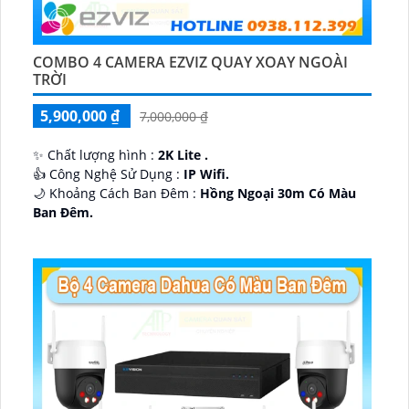
COMBO 4 CAMERA EZVIZ QUAY XOAY NGOÀI
TRỜI
5,900,000 ₫
7,000,000 ₫
✨ Chất lượng hình :
2K Lite .
👍 Công Nghệ Sử Dụng :
IP Wifi.
🌙 Khoảng Cách Ban Đêm :
Hồng Ngoại 30m Có Màu
Ban Ðêm.
🕉️ Cấu Tạo Camera
IP67 xoay 360.
️📡 Ưu Điểm :
Thu Âm Và Loa.