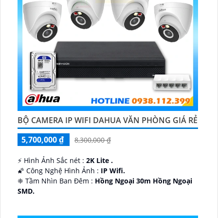
BỘ CAMERA IP WIFI DAHUA VĂN PHÒNG GIÁ RẺ
5,700,000 ₫
8,300,000 ₫
️⚡ Hình Ảnh Sắc nét :
2K Lite .
🌠 Công Nghệ Hình Ảnh :
IP Wifi.
❈ Tầm Nhìn Ban Đêm :
Hồng Ngoại 30m Hồng Ngoại
SMD.
🔩 Thiết Kế Camera
Dome Kim loại + Nhựa.
️✤ Khả Năng :
Thu Âm Và Loa.