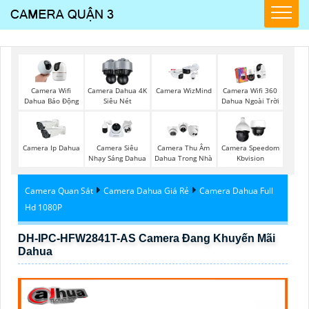
Camera Wifi
Camera Dahua 4K
Camera WizMind
Camera Wifi 360
Dahua Báo Động
Siêu Nét
Dahua Ngoài Trời
Camera Ip Dahua
Camera Siêu
Camera Thu Âm
Camera Speedom
Nhạy Sáng Dahua
Dahua Trong Nhà
Kbvision
Camera Quan Sát
Camera Dahua Giá Rẻ
Camera Dahua Full
Hd 1080P
DH-IPC-HFW2841T-AS Camera Đang Khuyến Mãi
Dahua