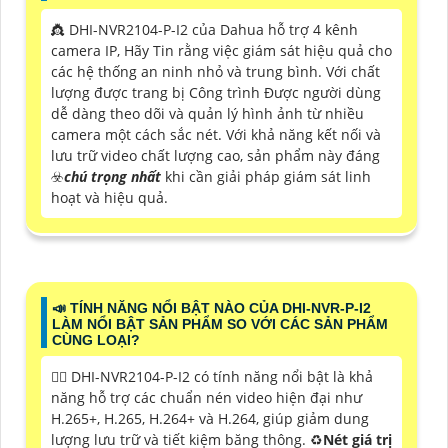
👸 DHI-NVR2104-P-I2 của Dahua hỗ trợ 4 kênh
camera IP, Hãy Tin rằng việc giám sát hiệu quả cho
các hệ thống an ninh nhỏ và trung bình. Với chất
lượng được trang bị Công trình Được người dùng
dễ dàng theo dõi và quản lý hình ảnh từ nhiều
camera một cách sắc nét. Với khả năng kết nối và
lưu trữ video chất lượng cao, sản phẩm này đáng
☣️
chú trọng nhất
khi cần giải pháp giám sát linh
hoạt và hiệu quả.
📣 TÍNH NĂNG NỔI BẬT NÀO CỦA DHI-NVR-P-I2
LÀM NỔI BẬT SẢN PHẨM SO VỚI CÁC SẢN PHẨM
CÙNG LOẠI?
🙆‍♀️ DHI-NVR2104-P-I2 có tính năng nổi bật là khả
năng hỗ trợ các chuẩn nén video hiện đại như
H.265+, H.265, H.264+ và H.264, giúp giảm dung
lượng lưu trữ và tiết kiệm băng thông. ♻
Nét giá trị