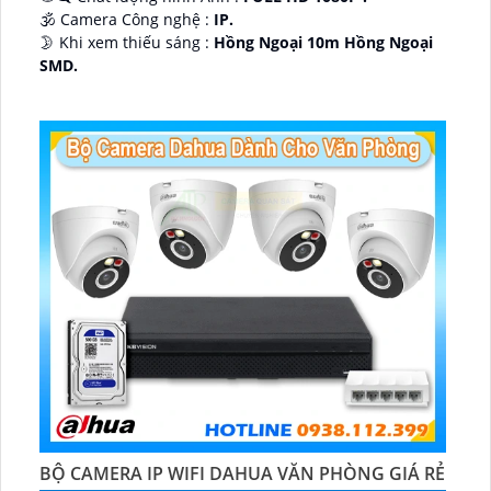
🕉️ Camera Công nghệ :
IP.
🌛 Khi xem thiếu sáng :
Hồng Ngoại 10m Hồng Ngoại
SMD.
♊ Camera Thiết Kế
Dome Kim loại + Nhựa.
️💎 Chức Năng :
Thu Âm.
BỘ CAMERA IP WIFI DAHUA VĂN PHÒNG GIÁ RẺ