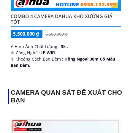
COMBO 4 CAMERA DAHUA KHO XƯỞNG GIÁ
TỐT
5,500,000 ₫
6,500,000 ₫
️⚡ Hình Ành Chất Lượng :
3k .
⚛️ Công Nghệ :
IP Wifi.
❈ Khoảng Cách Ban Đêm :
Hồng Ngoại 30m Có Màu
Ban Ðêm.
👑 Thiết Kế Camera
Xoay 360.
️✔️ Ưu Điểm :
Thu Âm Và Loa.
CAMERA QUAN SÁT ĐỀ XUẤT CHO
BẠN