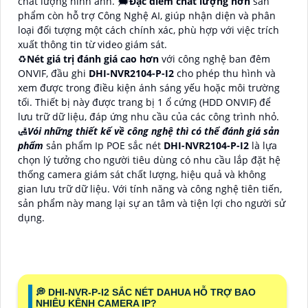
chất lượng hình ảnh. 🗯️
Đặc điểm chất lượng hơn
sản
phẩm còn hỗ trợ Công Nghệ AI, giúp nhận diện và phân
loại đối tượng một cách chính xác, phù hợp với việc trích
xuất thông tin từ video giám sát.
♻
Nét giá trị đánh giá cao hơn
với công nghệ ban đêm
ONVIF, đầu ghi
DHI-NVR2104-P-I2
cho phép thu hình và
xem được trong điều kiện ánh sáng yếu hoặc môi trường
tối. Thiết bị này được trang bị 1 ổ cứng (HDD ONVIF) để
lưu trữ dữ liệu, đáp ứng nhu cầu của các công trình nhỏ.
🛃
Vói những thiết kế về công nghệ thì có thể đánh giá sản
phẩm
sản phẩm Ip POE sắc nét
DHI-NVR2104-P-I2
là lựa
chọn lý tưởng cho người tiêu dùng có nhu cầu lắp đặt hệ
thống camera giám sát chất lượng, hiệu quả và không
gian lưu trữ dữ liệu. Với tính năng và công nghệ tiên tiến,
sản phẩm này mang lại sự an tâm và tiện lợi cho người sử
dụng.
️💭 DHI-NVR-P-I2 SẮC NÉT DAHUA HỖ TRỢ BAO
NHIÊU KÊNH CAMERA IP?