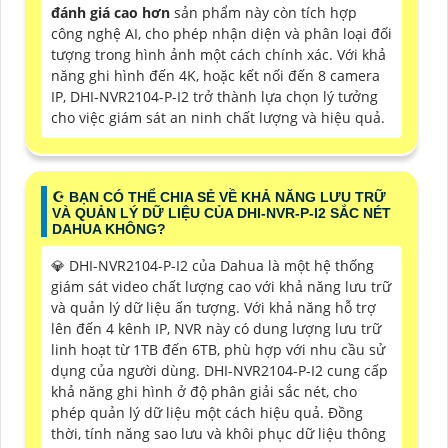
đánh giá cao hơn
sản phẩm này còn tích hợp
công nghệ AI, cho phép nhận diện và phân loại đối
tượng trong hình ảnh một cách chính xác. Với khả
năng ghi hình đến 4K, hoặc kết nối đến 8 camera
IP, DHI-NVR2104-P-I2 trở thành lựa chọn lý tưởng
cho việc giám sát an ninh chất lượng và hiệu quả.
☪ BẠN CÓ THỂ CHIA SẺ VỀ KHẢ NĂNG LƯU TRỮ
VÀ QUẢN LÝ DỮ LIỆU CỦA DHI-NVR-P-I2 SẮC NÉT
DAHUA KHÔNG?
💎 DHI-NVR2104-P-I2 của Dahua là một hệ thống
giám sát video chất lượng cao với khả năng lưu trữ
và quản lý dữ liệu ấn tượng. Với khả năng hỗ trợ
lên đến 4 kênh IP, NVR này có dung lượng lưu trữ
linh hoạt từ 1TB đến 6TB, phù hợp với nhu cầu sử
dụng của người dùng. DHI-NVR2104-P-I2 cung cấp
khả năng ghi hình ở độ phân giải sắc nét, cho
phép quản lý dữ liệu một cách hiệu quả. Đồng
thời, tính năng sao lưu và khôi phục dữ liệu thông