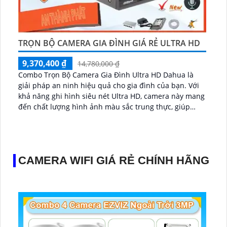
TRỌN BỘ CAMERA GIA ĐÌNH GIÁ RẺ ULTRA HD
9,370,400 ₫
14,780,000 ₫
Combo Trọn Bộ Camera Gia Đình Ultra HD Dahua là
giải pháp an ninh hiệu quả cho gia đình của bạn. Với
khả năng ghi hình siêu nét Ultra HD, camera này mang
đến chất lượng hình ảnh màu sắc trung thực, giúp
quan sát mọi góc độ dễ dàng...
CAMERA WIFI GIÁ RẺ CHÍNH HÃNG