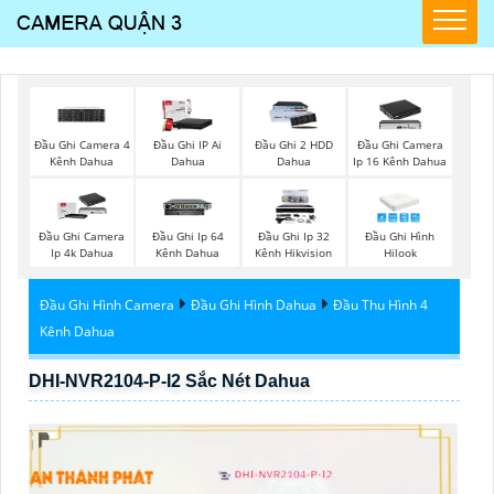
Đầu Ghi Camera 4
Đầu Ghi IP Ai
Đầu Ghi 2 HDD
Đầu Ghi Camera
Kênh Dahua
Dahua
Dahua
Ip 16 Kênh Dahua
Đầu Ghi Camera
Đầu Ghi Ip 64
Đầu Ghi Ip 32
Đầu Ghi Hình
Ip 4k Dahua
Kênh Dahua
Kênh Hikvision
Hilook
Đầu Ghi Hình Camera
Đầu Ghi Hình Dahua
Đầu Thu Hình 4
Kênh Dahua
DHI-NVR2104-P-I2 Sắc Nét Dahua