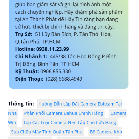
giúp bạn giám sát và ghi lại hình ảnh một
cách chuyên nghiệp. Hãy khám phá sản phẩm
tại An Thành Phát để Hãy Tin rằng bạn đang
sở hữu thiết bị chính hãng và đáng tin cậy.
Trụ Sở:
51 Lũy Bán Bích, P. Tân Thới Hòa,
Q.Tân Phú, TP.HCM
Hotline: 0938.11.23.99
Chi Nhánh 1:
445/38 Tân Hòa Đông,P Bình
Trị Đông, Bình Tân, TP HCM
Kỹ Thuật:
0906.855.330
Điện Thoại:
(028) 6688.4949
Thông Tin:
Hướng Dẫn Lắp Đặt Camera Ebitcam Tại
Nha
Phân Phối Camera Dahua Chính Hãng
Camera
Wifi
Top Các Loại Camera Nên Lắp Cho Cửa Hàng
Sửa Chữa Máy Tính Quận Tân Phú
Bộ Camera Kho