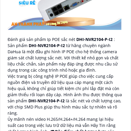
Đánh giá sản phẩm Ip POE sắc nét
DHI-NVR2104-P-I2
:
Sản phẩm
DHI-NVR2104-P-I2
từ hãng chuyên ngành
DaHua là một đầu ghi hình IP POE cho hệ thống camera
giám sát chất lượng sắc nét. Với thiết kế nhỏ gọn và chất
liệu chắc chắn, sản phẩm này đáp ứng được nhu cầu sử
dụng trong các công trình nhỏ hoặc gia đình.
Việc trang bị công nghệ IP POE giúp cho việc cung cấp
nguồn điện và truyền dữ liệu qua cáp mạng một cách
hiệu quả, không chỉ giúp tiết kiệm chi phí lắp đặt mà còn
giảm thiểu rối loạn dây cáp. Hình ảnh thu được thông qua
sản phẩm
DHI-NVR2104-P-I2
là sắc nét và chất lượng cao,
với chip SMD Plus giúp thu hình màu sắc tự nhiên và rõ
ràng.
Ủy mãnh nén video H.265/H.264+/H.264 mang lại hiệu
suất cao trong việc lưu trữ dữ liệu mà vẫn Hãy Tin rằng