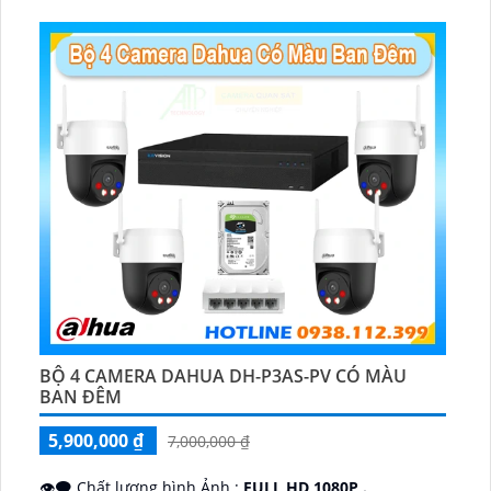
️📡 Ưu Điểm :
Thu Âm Và Loa.
BỘ 4 CAMERA DAHUA DH-P3AS-PV CÓ MÀU
BAN ĐÊM
5,900,000 ₫
7,000,000 ₫
👁️‍🗨 Chất lượng hình Ảnh :
FULL HD 1080P .