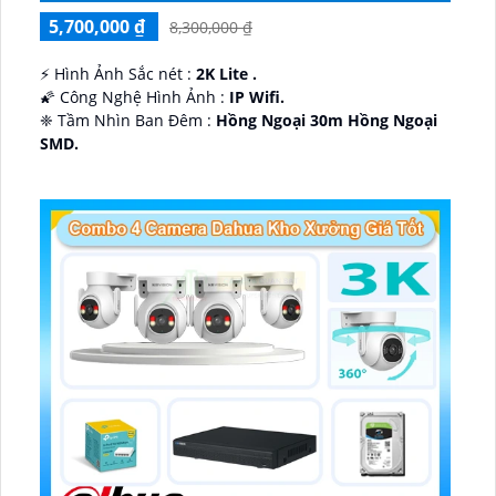
5,700,000 ₫
8,300,000 ₫
️⚡ Hình Ảnh Sắc nét :
2K Lite .
🌠 Công Nghệ Hình Ảnh :
IP Wifi.
❈ Tầm Nhìn Ban Đêm :
Hồng Ngoại 30m Hồng Ngoại
SMD.
🔩 Thiết Kế Camera
Dome Kim loại + Nhựa.
️✤ Khả Năng :
Thu Âm Và Loa.