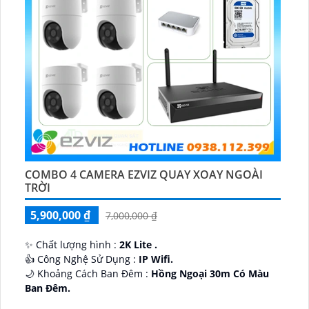
COMBO 4 CAMERA EZVIZ QUAY XOAY NGOÀI
TRỜI
5,900,000 ₫
7,000,000 ₫
✨ Chất lượng hình :
2K Lite .
👍 Công Nghệ Sử Dụng :
IP Wifi.
🌙 Khoảng Cách Ban Đêm :
Hồng Ngoại 30m Có Màu
Ban Ðêm.
🕉️ Cấu Tạo Camera
IP67 xoay 360.