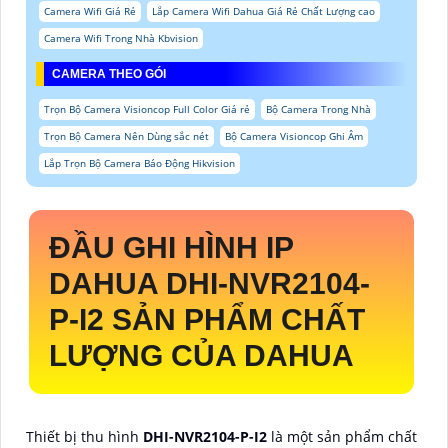
Camera Wifi Giá Rẻ
Lắp Camera Wifi Dahua Giá Rẻ Chất Lượng cao
Camera Wifi Trong Nhà Kbvision
CAMERA THEO GÓI
Trọn Bộ Camera Visioncop Full Color Giá rẻ
Bộ Camera Trong Nhà
Trọn Bộ Camera Nên Dùng sắc nét
Bộ Camera Visioncop Ghi Âm
Lắp Trọn Bộ Camera Báo Động Hikvision
ĐẦU GHI HÌNH IP
DAHUA
DHI-NVR2104-
P-I2
SẢN PHẨM CHẤT
LƯỢNG CỦA DAHUA
Thiết bị thu hình
DHI-NVR2104-P-I2
là một sản phẩm chất