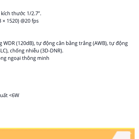
kích thước 1/2.7”.
8 × 1520) @20 fps
g WDR (120dB), tự động cân bằng trắng (AWB), tự động
BLC), chống nhiễu (3D-DNR).
ồng ngoại thông minh
suất <6W