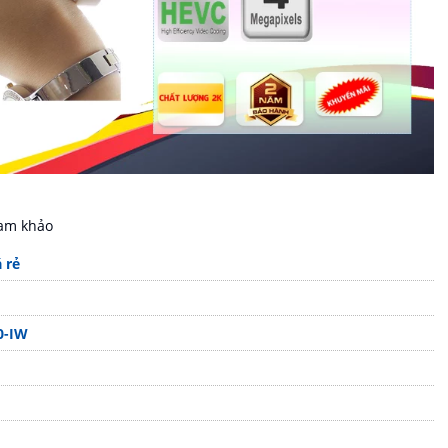
ham khảo
 rẻ
0-IW