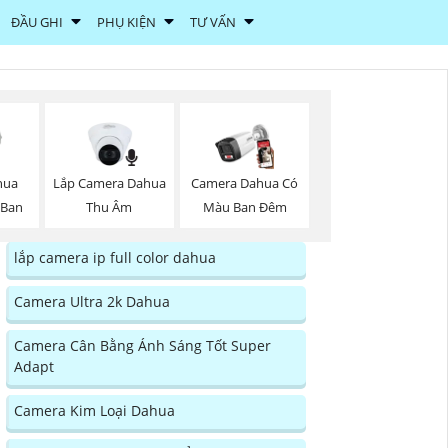
ĐẦU GHI
PHỤ KIỆN
TƯ VẤN
Lắp Camera Dahua
hua
Camera Dahua Có
Thu Âm
 Ban
Màu Ban Đêm
lắp camera ip full color dahua
Camera Ultra 2k Dahua
Camera Cân Bằng Ánh Sáng Tốt Super
Adapt
Camera Kim Loại Dahua