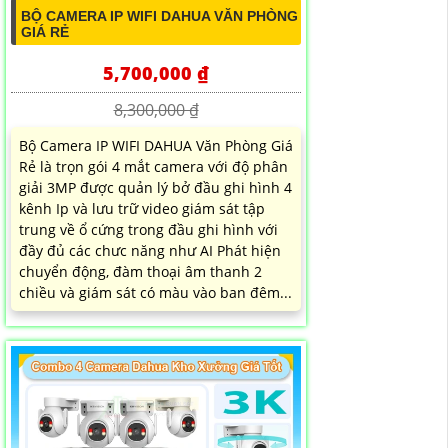
BỘ CAMERA IP WIFI DAHUA VĂN PHÒNG
GIÁ RẺ
5,700,000 ₫
8,300,000 ₫
Bộ Camera IP WIFI DAHUA Văn Phòng Giá
Rẻ là trọn gói 4 mắt camera với độ phân
giải 3MP được quản lý bở đầu ghi hình 4
kênh Ip và lưu trữ video giám sát tập
trung về ổ cứng trong đầu ghi hình với
đầy đủ các chưc năng như AI Phát hiện
chuyển động, đàm thoại âm thanh 2
chiều và giám sát có màu vào ban đêm...