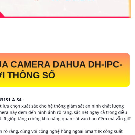
ỦA CAMERA DAHUA
DH-IPC-
I THÔNG SỐ
31S1-A-S4
:
t lựa chọn xuất sắc cho hệ thống giám sát an ninh chất lượng
amera này đem đến hình ảnh rõ ràng, sắc nét ngay cả trong điều
t IR giúp tăng cường khả năng quan sát vào ban đêm mà vẫn giữ
âm rõ ràng, cùng với công nghệ hồng ngoại Smart IR công suất