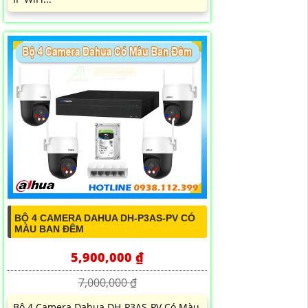
BỘ 4 CAMERA DAHUA DH-P3AS-PV CÓ
MÀU BAN ĐÊM
5,900,000 ₫
7,000,000 ₫
Bộ 4 Camera Dahua DH-P3AS-PV Có Màu