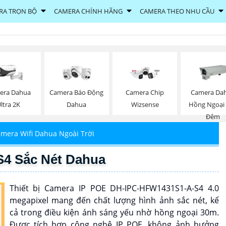
RA TRỌN BỘ
CAMERA CHÍNH HÃNG
CAMERA THEO NHU CẦU
era Dahua
Camera Báo Động
Camera Chip
Camera Da
ltra 2K
Dahua
Wizsense
Hồng Ngoại
Đêm
mera Wifi Dahua Ngoài Trời
4 Sắc Nét Dahua
Thiết bị Camera IP POE DH-IPC-HFW1431S1-A-S4 4.0
megapixel mang đến chất lượng hình ảnh sắc nét, kể
cả trong điều kiện ánh sáng yếu nhờ hồng ngoại 30m.
Được tích hợp công nghệ IP POE, không ảnh hưởng