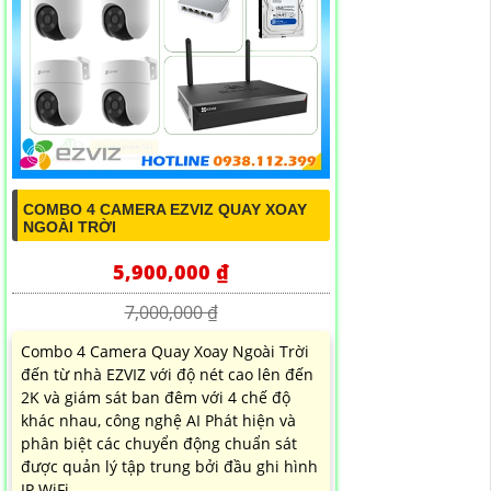
COMBO 4 CAMERA EZVIZ QUAY XOAY
NGOÀI TRỜI
5,900,000 ₫
7,000,000 ₫
Combo 4 Camera Quay Xoay Ngoài Trời
đến từ nhà EZVIZ với độ nét cao lên đến
2K và giám sát ban đêm với 4 chế độ
khác nhau, công nghệ AI Phát hiện và
phân biệt các chuyển động chuẩn sát
được quản lý tập trung bởi đầu ghi hình
IP WiFi...