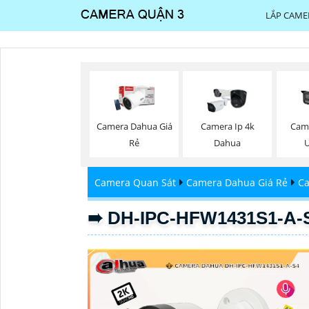
LẮP CAME
Camera Dahua Giá
Camera Ip 4k
Cam
Rẻ
Dahua
U
Camera Quan Sát
Camera Dahua Giá Rẻ
Ca
➠ DH-IPC-HFW1431S1-A-S