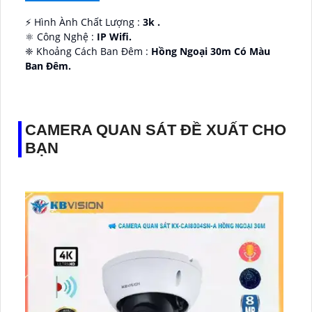
️⚡ Hình Ành Chất Lượng :
3k .
⚛️ Công Nghệ :
IP Wifi.
❈ Khoảng Cách Ban Đêm :
Hồng Ngoại 30m Có Màu
Ban Ðêm.
👑 Thiết Kế Camera
Xoay 360.
️✔️ Ưu Điểm :
Thu Âm Và Loa.
CAMERA QUAN SÁT ĐỀ XUẤT CHO
BẠN