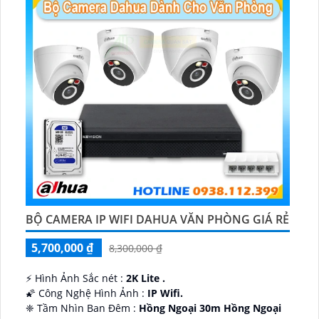
BỘ CAMERA IP WIFI DAHUA VĂN PHÒNG GIÁ RẺ
5,700,000 ₫
8,300,000 ₫
️⚡ Hình Ảnh Sắc nét :
2K Lite .
🌠 Công Nghệ Hình Ảnh :
IP Wifi.
❈ Tầm Nhìn Ban Đêm :
Hồng Ngoại 30m Hồng Ngoại