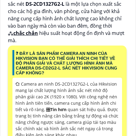
sắc nét
DS-2CD1327G2-L
là một lựa chọn xuất sắc
cho các hộ gia đình, văn phòng, cửa hàng với khả
năng cung cấp hình ảnh chất lượng cao không chỉ
vào ban ngày mà còn vào ban đêm, đồng thời
⁂
chắc chắn
hiệu suất hoạt động ổn định và mượt
mà.
❓ ĐÂY LÀ SẢN PHẨM CAMERA AN NINH CỦA
HIKVISION BẠN CÓ THỂ GIẢI THÍCH CHI TIẾT VỀ
ĐỘ PHÂN GIẢI VÀ CHẤT LƯỢNG HÌNH ẢNH MÀ
CAMERA DS-CD2G2-L SẮC NÉT HIKVISION CUNG
CẤP KHÔNG?
💞 Camera an ninh DS-2CD1327G2-L của Hikvision
mang lại chất lượng hình ảnh sắc nét nhờ độ
phân giải cao 2K (1920 x 1080). Với công nghệ nén
hình ảnh tiên tiến, camera cung cấp hình ảnh chi
tiết và rõ ràng, 🎛
Tin hơn
quan sát hiệu quả. Được
trang bị tính năng cân bằng trắng tự động và chức
năng chống ngược sáng, camera giúp tái tạo màu
sắc chính xác và hình ảnh sắc nét ngay cả trong
điều kiện ánh sáng khác nhau.