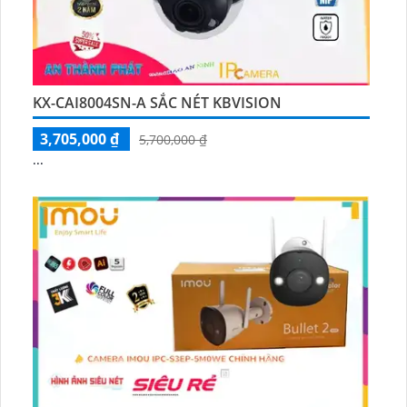
KX-CAI8004SN-A SẮC NÉT KBVISION
3,705,000 ₫
5,700,000 ₫
...