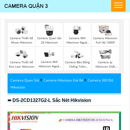
Camera Wifi
Camera Thiết Kế
Camera Quan Sát
Camera Hikvision
Hikvision Ngoài
Nhựa Hikvision
2K Hikvision
Full Hd 1080P
Trời 360
Camera Wifi
Camera Thiết Kế
Camera Báo Động
Camera Ip
Hikvision Ngoài
Kim Loại Hikvision
Chống Trộm
Hikvision Chất
Trời
Hikvision
Lượng
Camera Quan Sát
Camera Hikvision Giá Rẻ
Camera 360 Độ
Hikvision
➠ DS-2CD1327G2-L Sắc Nét Hikvision