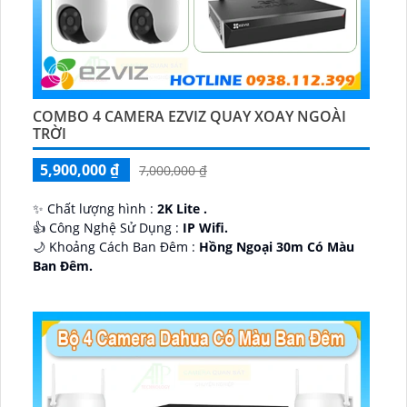
COMBO 4 CAMERA EZVIZ QUAY XOAY NGOÀI
TRỜI
5,900,000 ₫
7,000,000 ₫
✨ Chất lượng hình :
2K Lite .
👍 Công Nghệ Sử Dụng :
IP Wifi.
🌙 Khoảng Cách Ban Đêm :
Hồng Ngoại 30m Có Màu
Ban Ðêm.
🕉️ Cấu Tạo Camera
IP67 xoay 360.
️📡 Ưu Điểm :
Thu Âm Và Loa.