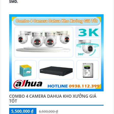
SMD.
🔩 Thiết Kế Camera
Dome Kim loại + Nhựa.
️✤ Khả Năng :
Thu Âm Và Loa.
COMBO 4 CAMERA DAHUA KHO XƯỞNG GIÁ
TỐT
5,500,000 ₫
6,500,000 ₫