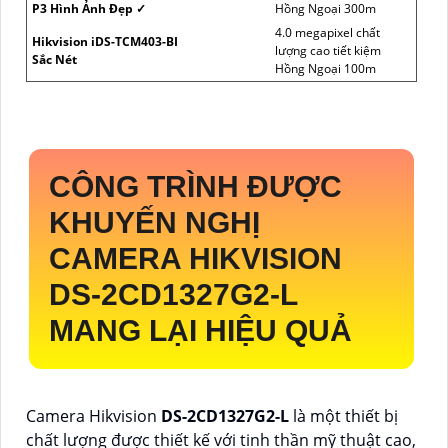
P3 Hình Ảnh Đẹp ✓
Hồng Ngoại 300m
4.0 megapixel chất
Hikvision iDS-TCM403-BI
lượng cao tiết kiệm
Sắc Nét
Hồng Ngoại 100m
CÔNG TRÌNH ĐƯỢC
KHUYẾN NGHỊ
CAMERA HIKVISION
DS-2CD1327G2-L
MANG LẠI HIỆU QUẢ
Camera Hikvision
DS-2CD1327G2-L
là một thiết bị
chất lượng được thiết kế với tinh thần mỹ thuật cao,