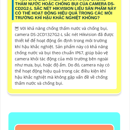
THẤM NƯỚC HOẶC CHỐNG BỤI CỦA CAMERA DS-
CD2G2-L SẮC NÉT HIKVISION LIỆU SẢN PHẨM NÀY
CÓ THỂ HOẠT ĐỘNG HIỆU QUẢ TRONG CÁC MÔI
TRƯỜNG KHÍ HẬU KHẮC NGHIỆT KHÔNG?
🦉 Với khả năng chống thấm nước và chống bụi,
camera DS-2CD1327G2-L sắc nét Hikvision đã được
thiết kế để hoạt động ổn định trong môi trường
khí hậu khắc nghiệt. Sản phẩm này có khả năng
chống nước và bụi theo chuẩn IP67, giúp bảo vệ
camera khỏi tác động của môi trường bên ngoài
như mưa, bụi, hoặc độ ẩm. Do đó, camera này có
thể hoạt động hiệu quả trong các điều kiện khí
hậu khắc nghiệt mà không gặp vấn đề về chống
thấm nước và chống bụi.