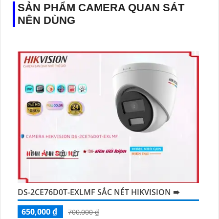
SẢN PHẨM CAMERA QUAN SÁT
NÊN DÙNG
DS-2CE76D0T-EXLMF SẮC NÉT HIKVISION ➠
650,000 ₫
700,000 ₫