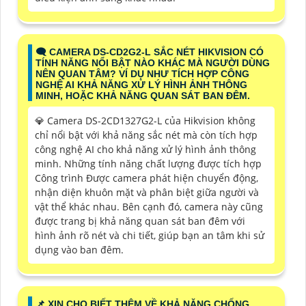
🗨️ CAMERA DS-CD2G2-L SẮC NÉT HIKVISION CÓ
TÍNH NĂNG NỔI BẬT NÀO KHÁC MÀ NGƯỜI DÙNG
NÊN QUAN TÂM? VÍ DỤ NHƯ TÍCH HỢP CÔNG
NGHỆ AI KHẢ NĂNG XỬ LÝ HÌNH ẢNH THÔNG
MINH, HOẶC KHẢ NĂNG QUAN SÁT BAN ĐÊM.
💎 Camera DS-2CD1327G2-L của Hikvision không
chỉ nổi bật với khả năng sắc nét mà còn tích hợp
công nghệ AI cho khả năng xử lý hình ảnh thông
minh. Những tính năng chất lượng được tích hợp
Công trình Được camera phát hiện chuyển động,
nhận diện khuôn mặt và phân biệt giữa người và
vật thể khác nhau. Bên cạnh đó, camera này cũng
được trang bị khả năng quan sát ban đêm với
hình ảnh rõ nét và chi tiết, giúp bạn an tâm khi sử
dụng vào ban đêm.
📌 XIN CHO BIẾT THÊM VỀ KHẢ NĂNG CHỐNG