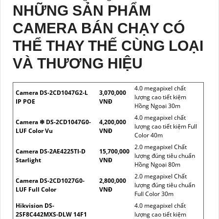
NHỮNG SẢN PHẨM
CAMERA BÁN CHẠY CÓ
THỂ THAY THẾ CÙNG LOẠI
VÀ THƯƠNG HIỆU
4.0 megapixel chất
Camera DS-2CD1047G2-L
3,070,000
lượng cao tiết kiệm
IP POE
VNĐ
Hồng Ngoại 30m
4.0 megapixel chất
Camera ❇ DS-2CD1047G0-
4,200,000
lượng cao tiết kiệm Full
LUF Color Vu
VNĐ
Color 40m
2.0 megapixel Chất
Camera DS-2AE4225TI-D
15,700,000
lượng đúng tiêu chuẩn
Starlight
VNĐ
Hồng Ngoại 80m
2.0 megapixel Chất
Camera DS-2CD1027G0-
2,800,000
lượng đúng tiêu chuẩn
LUF Full Color
VNĐ
Full Color 30m
Hikvision DS-
4.0 megapixel chất
2SF8C442MXS-DLW 14F1
lượng cao tiết kiệm