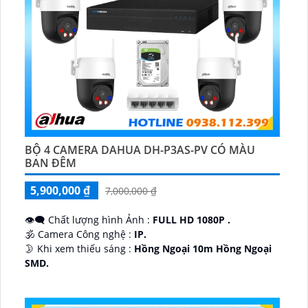
BỘ 4 CAMERA DAHUA DH-P3AS-PV CÓ MÀU
BAN ĐÊM
5,900,000 ₫
7,000,000 ₫
👁️‍🗨 Chất lượng hình Ảnh :
FULL HD 1080P .
🕉️ Camera Công nghệ :
IP.
🌛 Khi xem thiếu sáng :
Hồng Ngoại 10m Hồng Ngoại
SMD.
♊ Camera Thiết Kế
Dome Kim loại + Nhựa.
️💎 Chức Năng :
Thu Âm.