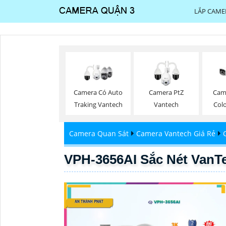
LẮP CAME
Camera Có Auto
Camera PtZ
Came
Traking Vantech
Vantech
Col
Camera Quan Sát
Camera Vantech Giá Rẻ
VPH-3656AI Sắc Nét VanT