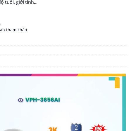
uổi, giới tính...
.
bạn tham khảo