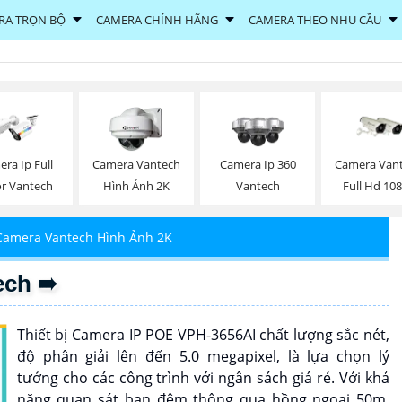
RA TRỌN BỘ
CAMERA CHÍNH HÃNG
CAMERA THEO NHU CẦU
ra Ip Full
Camera Vantech
Camera Ip 360
Camera Van
or Vantech
Hình Ảnh 2K
Vantech
Full Hd 10
Camera Vantech Hình Ảnh 2K
ech ➠
Thiết bị Camera IP POE VPH-3656AI chất lượng sắc nét,
độ phân giải lên đến 5.0 megapixel, là lựa chọn lý
tưởng cho các công trình với ngân sách giá rẻ. Với khả
năng quan sát ban đêm thông qua hồng ngoại 50m,