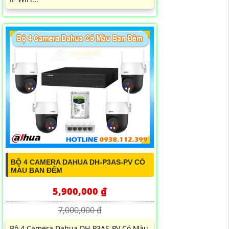
BỘ 4 CAMERA DAHUA DH-P3AS-PV CÓ
MÀU BAN ĐÊM
5,900,000 ₫
7,000,000 ₫
Bộ 4 Camera Dahua DH-P3AS-PV Có Màu