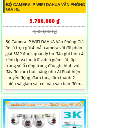
BỘ CAMERA IP WIFI DAHUA VĂN PHÒNG
GIÁ RẺ
5,700,000 ₫
8,300,000 ₫
Bộ Camera IP WIFI DAHUA Văn Phòng Giá
Rẻ là trọn gói 4 mắt camera với độ phân
giải 3MP được quản lý bở đầu ghi hình 4
kênh Ip và lưu trữ video giám sát tập
trung về ổ cứng trong đầu ghi hình với
đầy đủ các chưc năng như AI Phát hiện
chuyển động, đàm thoại âm thanh 2
chiều và giám sát có màu vào ban đêm...