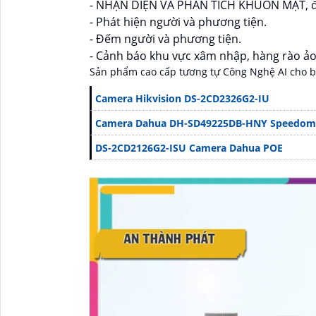
- NHẬN DIỆN VÀ PHÂN TÍCH KHUÔN MẶT, độ t
- Phát hiện người và phương tiện.
- Đếm người và phương tiện.
- Cảnh báo khu vực xâm nhập, hàng rào ảo
Sản phẩm cao cấp tương tự Công Nghệ AI cho 
Camera Hikvision DS-2CD2326G2-IU
Camera Dahua DH-SD49225DB-HNY Speedom
DS-2CD2126G2-ISU Camera Dahua POE