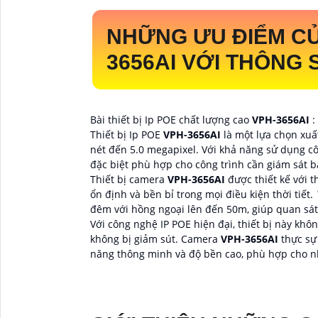
NHỮNG ƯU ĐIỂM C
3656AI
VỚI THÔNG 
Bài thiết bị Ip POE chất lượng cao
VPH-3656AI
:
Thiết bị Ip POE
VPH-3656AI
là một lựa chọn xuấ
nét đến 5.0 megapixel. Với khả năng sử dụng cô
đặc biệt phù hợp cho công trình cần giám sát 
Thiết bị camera
VPH-3656AI
được thiết kế với 
ổn định và bền bỉ trong mọi điều kiện thời tiết. ️
đêm với hồng ngoại lên đến 50m, giúp quan sát 
Với công nghệ IP POE hiện đại, thiết bị này khô
không bị giảm sút. Camera
VPH-3656AI
thực sự
năng thông minh và độ bền cao, phù hợp cho nh