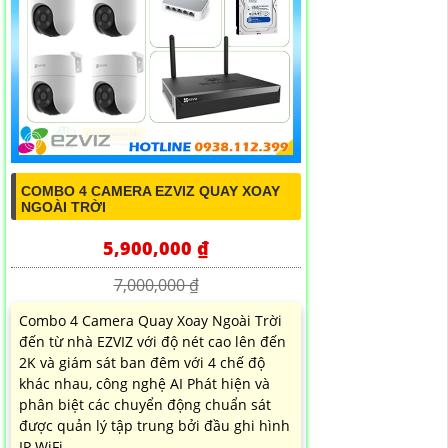
COMBO 4 CAMERA EZVIZ QUAY XOAY
NGOÀI TRỜI
5,900,000 ₫
7,000,000 ₫
Combo 4 Camera Quay Xoay Ngoài Trời
đến từ nhà EZVIZ với độ nét cao lên đến
2K và giám sát ban đêm với 4 chế độ
khác nhau, công nghệ AI Phát hiện và
phân biệt các chuyển động chuẩn sát
được quản lý tập trung bởi đầu ghi hình
IP WiFi...