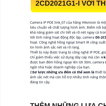
2CD2021G1-I
VỚI T
Camera IP POE link_07 của hãng Hikvision là mộ
tiêu chuẩn về chất lượng hình ảnh. Điểm nổi b
khả năng giám sát chi tiết và rõ nét ngay cả t
Với tính năng hoạt động độc lập, camera
DS-2C
hoạt. Công nghệ hồng ngoại Smart IR công suất 
tin hình ảnh sắc nét và rõ ràng.
Thiết bị này được trang bị công nghệ IP POE, gi
chỉ giảm thiểu việc sử dụng dây cáp mà còn ☣️
k
được ban đêm hồng ngoại lên tới 30m, camera
ngôi nhà hoặc doanh nghiệp của bạn.
Ω
Sơ lược những ưu đểm có thể xem là
thiết 
ảnh sắc nét mà còn hỗ trợ nhiều tính năng thô
đáng tin cậy.
THÊM NHỮNG LỰA C