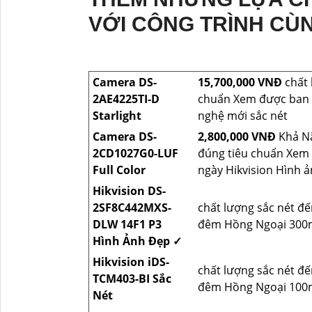
VỚI CÔNG TRÌNH CÙ
Camera DS-
15,700,000 VNĐ
chất 
2AE4225TI-D
chuẩn Xem được ban 
Starlight
nghệ mới sắc nét
Camera DS-
2,800,000 VNĐ
Khả Nă
2CD1027G0-LUF
đúng tiêu chuẩn Xem
Full Color
ngày Hikvision Hình 
Hikvision DS-
2SF8C442MXS-
chất lượng sắc nét đế
DLW 14F1 P3
đêm Hồng Ngoại 300m 
Hình Ảnh Đẹp ✓
Hikvision iDS-
chất lượng sắc nét đế
TCM403-BI Sắc
đêm Hồng Ngoại 100m 
Nét