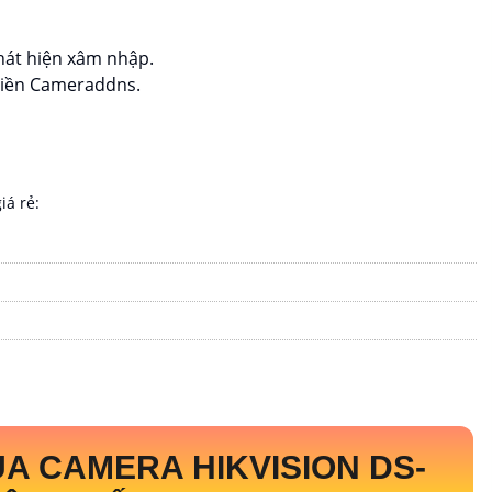
hát hiện xâm nhập.
 miền Cameraddns.
á rẻ:
ỦA CAMERA HIKVISION
DS-