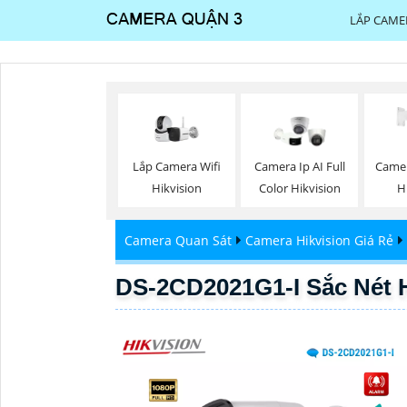
LẮP CAME
Lắp Camera Wifi
Camera Ip AI Full
Camer
Hikvision
Color Hikvision
H
Camera Quan Sát
Camera Hikvision Giá Rẻ
DS-2CD2021G1-I Sắc Nét H