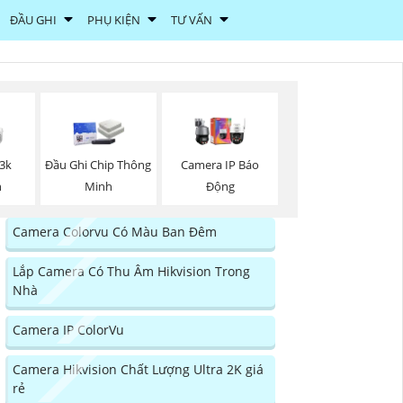
ĐẦU GHI
PHỤ KIỆN
TƯ VẤN
 3k
Đầu Ghi Chip Thông
Camera IP Báo
n
Minh
Động
Camera Colorvu Có Màu Ban Đêm
Lắp Camera Có Thu Âm Hikvision Trong
Nhà
Camera IP ColorVu
Camera Hikvision Chất Lượng Ultra 2K giá
rẻ