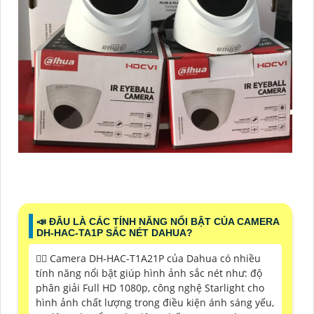
📣 ĐÂU LÀ CÁC TÍNH NĂNG NỔI BẬT CỦA CAMERA
DH-HAC-TA1P SẮC NÉT DAHUA?
❤️‍💋‍ Camera DH-HAC-T1A21P của Dahua có nhiều
tính năng nổi bật giúp hình ảnh sắc nét như: độ
phân giải Full HD 1080p, công nghệ Starlight cho
hình ảnh chất lượng trong điều kiện ánh sáng yếu,