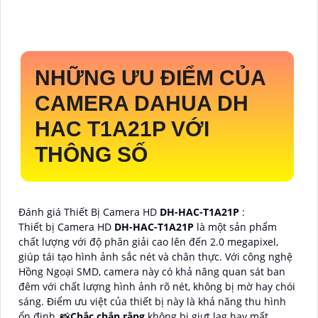
NHỮNG ƯU ĐIỂM CỦA
CAMERA DAHUA DH
HAC T1A21P VỚI
THÔNG SỐ
Đánh giá Thiết Bị Camera HD
DH-HAC-T1A21P
:
Thiết bị Camera HD
DH-HAC-T1A21P
là một sản phẩm
chất lượng với độ phân giải cao lên đến 2.0 megapixel,
giúp tái tạo hình ảnh sắc nét và chân thực. Với công nghệ
Hồng Ngoại SMD, camera này có khả năng quan sát ban
đêm với chất lượng hình ảnh rõ nét, không bị mờ hay chói
sáng. Điểm ưu việt của thiết bị này là khả năng thu hình
ổn định, 📸
Chắc chắn rằng
không bị giựt lag hay mất