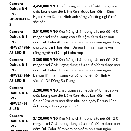
Camera
4,450,000 VNĐ
chất lượng sắc nét đến 4.0 megapixel
Dahua DH-
chất lượng cao tiết kiệm Xem được ban đêm Hồng
IPC-
Ngoại 30m Dahua Hình ảnh sáng với công nghệ mới
HDW2841T-
sắc nét
S
Camera
3,510,000 VNĐ
Khả Năng chất lượng sắc nét đến 4.0
Dahua DH-
megapixel chất lượng cao tiết kiệm Xem được ban
IPC-
đêm Full Color 40m xem ban đêm như ban ngày dùng
HFW2449M-
cho công trình ban đêm Dahua Hình ảnh sáng với
AS-LED-B
công nghệ mới Chi phí phù hợp
Camera
3,360,000 VNĐ
Khả Năng chất lượng sắc nét đến 2.0
Dahua DH-
megapixel Chất lượng đúng tiêu chuẩn Xem được ban
IPC-
đêm Full Color 50m xem ban đêm như ban ngày
HFW2249M-
Dahua Hình ảnh sáng với công nghệ mới Hình Ảnh
AS-LED-B
sắc nét Dễ Dàng Sử Dụng
Camera
3,280,000 VNĐ
chất lượng sắc nét đến 4.0 megapixel
Dahua DH-
chất lượng cao tiết kiệm Xem được ban đêm Full
IPC-
Color 30m xem ban đêm như ban ngày Dahua Hình
HFW2449S-
ảnh sáng với công nghệ mới
S-LED
Camera
3,120,000 VNĐ
Khả Năng chất lượng sắc nét đến 2.0
Dahua DH-
megapixel Chất lượng đúng tiêu chuẩn Xem được ban
IPC-
đêm Full Color 30m xem ban đêm như ban ngày