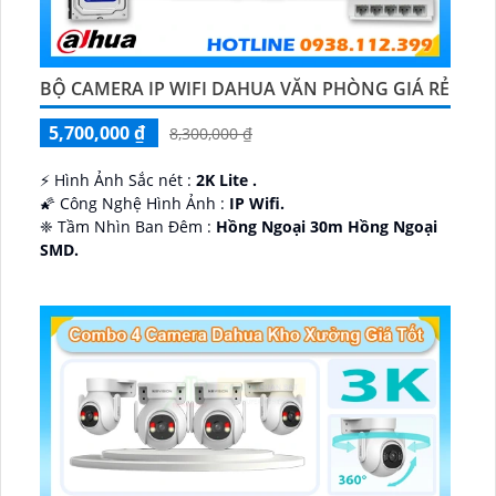
BỘ CAMERA IP WIFI DAHUA VĂN PHÒNG GIÁ RẺ
5,700,000 ₫
8,300,000 ₫
️⚡ Hình Ảnh Sắc nét :
2K Lite .
🌠 Công Nghệ Hình Ảnh :
IP Wifi.
❈ Tầm Nhìn Ban Đêm :
Hồng Ngoại 30m Hồng Ngoại
SMD.
🔩 Thiết Kế Camera
Dome Kim loại + Nhựa.
️✤ Khả Năng :
Thu Âm Và Loa.