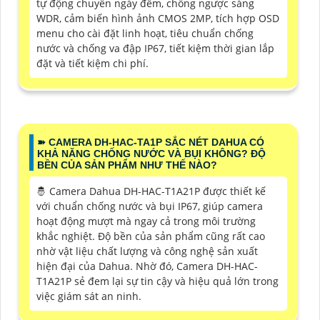
tự động chuyển ngày đêm, chống ngược sáng
WDR, cảm biến hình ảnh CMOS 2MP, tích hợp OSD
menu cho cài đặt linh hoạt, tiêu chuẩn chống
nước và chống va đập IP67, tiết kiệm thời gian lắp
đặt và tiết kiệm chi phí.
➽ CAMERA DH-HAC-TA1P SẮC NÉT DAHUA CÓ
KHẢ NĂNG CHỐNG NƯỚC VÀ BỤI KHÔNG? ĐỘ
BỀN CỦA SẢN PHẨM NHƯ THẾ NÀO?
🤴 Camera Dahua DH-HAC-T1A21P được thiết kế
với chuẩn chống nước và bụi IP67, giúp camera
hoạt động mượt mà ngay cả trong môi trường
khắc nghiệt. Độ bền của sản phẩm cũng rất cao
nhờ vật liệu chất lượng và công nghệ sản xuất
hiện đại của Dahua. Nhờ đó, Camera DH-HAC-
T1A21P sẻ đem lại sự tin cậy và hiệu quả lớn trong
việc giám sát an ninh.