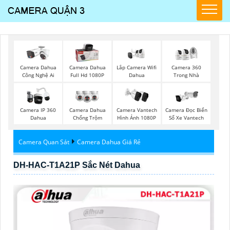
Lắp Camera Wifi
Camera Dahua
Camera Dahua
Camera 360
Dahua
Công Nghệ Ai
Full Hd 1080P
Trong Nhà
Camera IP 360
Camera Dahua
Camera Vantech
Camera Đọc Biển
Dahua
Chống Trộm
Hình Ảnh 1080P
Số Xe Vantech
Camera Quan Sát
Camera Dahua Giá Rẻ
DH-HAC-T1A21P Sắc Nét Dahua