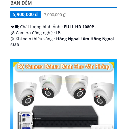
BAN ĐÊM
5,900,000 ₫
7,000,000 ₫
👁️‍🗨 Chất lượng hình Ảnh :
FULL HD 1080P .
🕉️ Camera Công nghệ :
IP.
🌛 Khi xem thiếu sáng :
Hồng Ngoại 10m Hồng Ngoại
SMD.
♊ Camera Thiết Kế
Dome Kim loại + Nhựa.
️💎 Chức Năng :
Thu Âm.