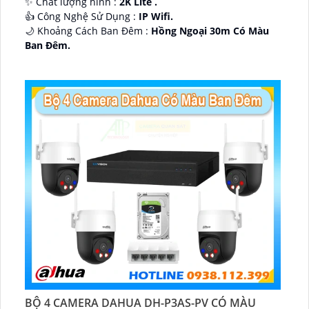
✨ Chất lượng hình :
2K Lite .
👍 Công Nghệ Sử Dụng :
IP Wifi.
🌙 Khoảng Cách Ban Đêm :
Hồng Ngoại 30m Có Màu
Ban Ðêm.
🕉️ Cấu Tạo Camera
IP67 xoay 360.
️📡 Ưu Điểm :
Thu Âm Và Loa.
BỘ 4 CAMERA DAHUA DH-P3AS-PV CÓ MÀU