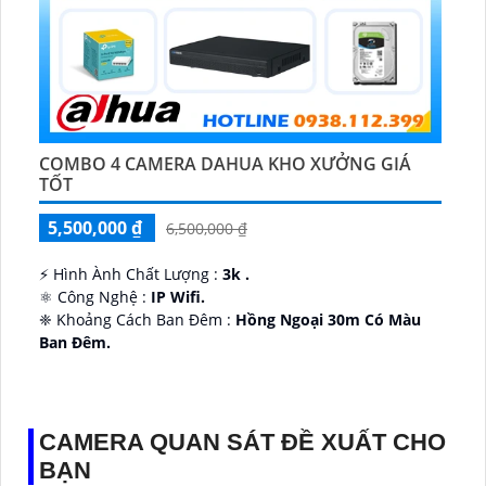
COMBO 4 CAMERA DAHUA KHO XƯỞNG GIÁ
TỐT
5,500,000 ₫
6,500,000 ₫
️⚡ Hình Ành Chất Lượng :
3k .
⚛️ Công Nghệ :
IP Wifi.
❈ Khoảng Cách Ban Đêm :
Hồng Ngoại 30m Có Màu
Ban Ðêm.
👑 Thiết Kế Camera
Xoay 360.
️✔️ Ưu Điểm :
Thu Âm Và Loa.
CAMERA QUAN SÁT ĐỀ XUẤT CHO
BẠN