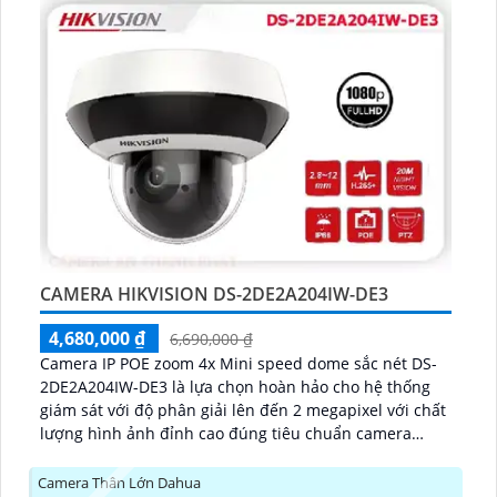
CAMERA HIKVISION DS-2DE2A204IW-DE3
4,680,000 ₫
6,690,000 ₫
Camera IP POE zoom 4x Mini speed dome sắc nét DS-
2DE2A204IW-DE3 là lựa chọn hoàn hảo cho hệ thống
giám sát với độ phân giải lên đến 2 megapixel với chất
lượng hình ảnh đỉnh cao đúng tiêu chuẩn camera
cung cấp khả năng xem ban đêm tốt với hồng ngoại
20m được tích hợp công nghệ IP POE tiên tiến, camera
Camera Thân Lớn Dahua