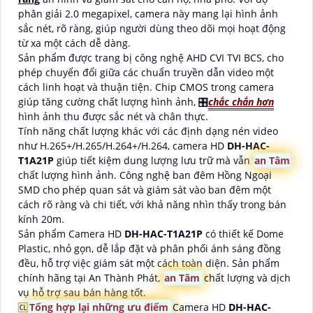
phân giải 2.0 megapixel, camera này mang lại hình ảnh
sắc nét, rõ ràng, giúp người dùng theo dõi mọi hoạt động
từ xa một cách dễ dàng.
Sản phẩm được trang bị công nghệ AHD CVI TVI BCS, cho
phép chuyển đổi giữa các chuẩn truyền dẫn video một
cách linh hoạt và thuận tiện. Chip CMOS trong camera
giúp tăng cường chất lượng hình ảnh, 🎛
chắc chắn hơn
hình ảnh thu được sắc nét và chân thực.
Tính năng chất lượng khác với các định dạng nén video
như H.265+/H.265/H.264+/H.264, camera HD
DH-HAC-
T1A21P
giúp tiết kiệm dung lượng lưu trữ mà vẫn
an Tâm
chất lượng hình ảnh. Công nghệ ban đêm Hồng Ngoại
SMD cho phép quan sát và giám sát vào ban đêm một
cách rõ ràng và chi tiết, với khả năng nhìn thấy trong bán
kính 20m.
Sản phẩm Camera HD
DH-HAC-T1A21P
có thiết kế Dome
Plastic, nhỏ gọn, dễ lắp đặt và phân phối ánh sáng đồng
đều, hỗ trợ việc giám sát một cách toàn diện. Sản phẩm
chính hãng tại An Thành Phát,
an Tâm
chất lượng và dịch
vụ hỗ trợ sau bán hàng tốt.
🆑
Tổng hợp lại những ưu điểm
Camera HD
DH-HAC-