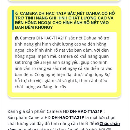
☪ CAMERA DH-HAC-TA1P SẮC NÉT DAHUA CÓ HỖ
TRỢ TÍNH NĂNG GHI HÌNH CHẤT LƯỢNG CAO VÀ
ĐÈN HỒNG NGOẠI CHO HÌNH ẢNH RÕ NÉT VÀO
BAN ĐÊM KHÔNG?
👸 Camera DH-HAC-T1A21P sắc nét Dahua hỗ trợ
tính năng ghi hình chất lượng cao và đèn hồng
ngoại cho hình ảnh rõ nét vào ban đêm. Với đèn
hồng ngoại mạnh mẽ, camera có khả năng quan
sát trong điều kiện ánh sáng yếu, giúp cho hình
ảnh vẫn rõ ràng và sắc nét ngay cả khi diễn ra vào
ban đêm. Công nghệ hiện đại được ứng dụng Sự
hỗ trợ cho việc giám sát và ghi lại hình ảnh đều
chất lượng và đáng tin cậy.
Đánh giá sản phẩm Camera HD
DH-HAC-T1A21P
:
Sản phẩm Camera HD
DH-HAC-T1A21P
là một lựa chọn
chất lượng với đầy đủ tính năng cần thiết để 📸
Chắc chắn
rằng
an ninh và giám sát cho căn hộ, nhà phố. Với độ