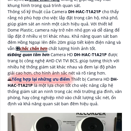
khung hình trong quá trình quan sát.
Thông số kỹ thuật của Camera
DH-HAC-T1A21P
cho thấy
rằng nó phù hợp cho việc lắp đặt trong căn hộ, nhà phố,
giúp giám sát an ninh một cách hiệu quả. Với thiết kế
Dome Plastic, camera này trở nên nhỏ gọn và dễ dàng để
lắp đặt ở nhiều vị trí khác nhau. Khả năng quan sát ban
đêm Hồng Ngoại lên đến 20m giúp tiết kiệm điện năng và
vẫn 🎛
chắc chắn hơn
chất lượng hình ảnh tốt.
📸
Đáng quan tâm hơn
Camera HD
DH-HAC-T1A21P
được
trang bị công nghệ AHD CVI TVI BCS, giúp tương thích với
nhiều hệ thống giám sát khác nhau và đem lại độ phân
giải cao hơn, cho hình ảnh sắc nét và rõ ràng hơn.
🌄
Tổng hợp lại những ưu điểm
Thiết bị Camera HD
DH-
HAC-T1A21P
là một lựa chọn tốt cho việc nâng cấp hệ
thống giám sát an ninh trong các môi trường gia đình, văn
phòng, hay công nghiệp nhờ vào chất lượng sắc nét, ổn
định và khả năng quan sát ban đêm hiệu quả.