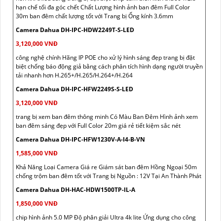
hạn chế tối đa góc chết Chất Lượng hình ảnh ban đêm Full Color
30m ban đêm chất lượng tốt với Trang bị Ống kính 3.6mm
Camera Dahua DH-IPC-HDW2249T-S-LED
3,120,000 VNĐ
công nghệ chính Hãng IP POE cho xử lý hình sáng đẹp trang bị đặt
biệt chống báo động giả bằng cách phân tích hình dạng người truyền
tải nhanh hơn H.265+/H.265/H.264+/H.264
Camera Dahua DH-IPC-HFW2249S-S-LED
3,120,000 VNĐ
trang bị xem ban đêm thông minh Có Màu Ban Đêm Hình ảnh xem
ban đêm sáng đẹp với Full Color 20m giá rẻ tiết kiệm sắc nét
Camera Dahua DH-IPC-HFW1230V-A-I4-B-VN
1,585,000 VNĐ
Khả Năng Loại Camera Giá re Giám sát ban đêm Hồng Ngoại 50m
chống trộm ban đêm tốt với Trang bị Nguồn : 12V Tại An Thành Phát
Camera Dahua DH-HAC-HDW1500TP-IL-A
1,850,000 VNĐ
chip hình ảnh 5.0 MP Độ phân giải Ultra 4k lite Ứng dụng cho công