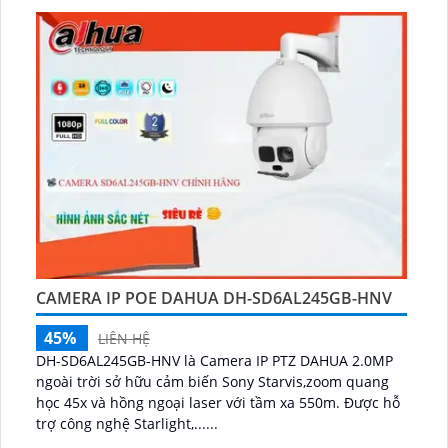
CAMERA IP POE DAHUA DH-SD6AL245GB-HNV
45%
LIÊN HỆ
DH-SD6AL245GB-HNV là Camera IP PTZ DAHUA 2.0MP
ngoài trời sở hữu cảm biến Sony Starvis,zoom quang
học 45x và hồng ngoại laser với tầm xa 550m. Được hỗ
trợ công nghệ Starlight,......