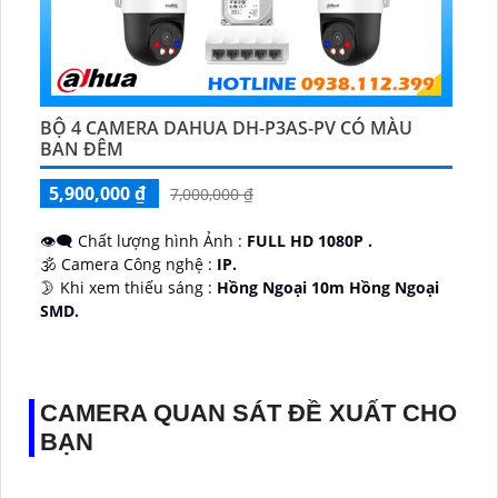
BỘ 4 CAMERA DAHUA DH-P3AS-PV CÓ MÀU
BAN ĐÊM
5,900,000 ₫
7,000,000 ₫
👁️‍🗨 Chất lượng hình Ảnh :
FULL HD 1080P .
🕉️ Camera Công nghệ :
IP.
🌛 Khi xem thiếu sáng :
Hồng Ngoại 10m Hồng Ngoại
SMD.
♊ Camera Thiết Kế
Dome Kim loại + Nhựa.
️💎 Chức Năng :
Thu Âm.
CAMERA QUAN SÁT ĐỀ XUẤT CHO
BẠN