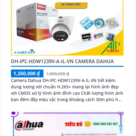
DH-IPC-HDW1239V-A-IL-VN CAMERA DAHUA
1,260,000 ₫
1,800,000 ₫
Camera Dahua DH-IPC-HDW1239V-A-IL-VN tiết kiệm
dung lượng với chuẩn H.265+ mang lại hình ảnh đẹp
với CMOS xử lý hình ảnh đỉnh cao Chất lượng hình ảnh
ban đêm đầy màu sắc trong khoảng cách 30m phù hợp
lắp đặt trong nhà...