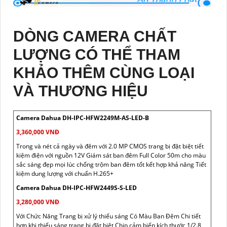
DÒNG CAMERA CHẤT
LƯỢNG CÓ THỂ THAM
KHẢO THÊM CÙNG LOẠI
VÀ THƯƠNG HIỆU
Camera Dahua DH-IPC-HFW2249M-AS-LED-B
3,360,000 VNĐ
Trong và nét cả ngày và đêm với 2.0 MP CMOS trang bị đặt biệt tiết
kiệm điện với nguồn 12V Giám sát ban đêm Full Color 50m cho màu
sắc sáng đẹp mọi lúc chống trộm ban đêm tốt kết hợp khả năng Tiết
kiệm dung lượng với chuẩn H.265+
Camera Dahua DH-IPC-HFW2449S-S-LED
3,280,000 VNĐ
Với Chức Năng Trang bị xử lý thiếu sáng Có Màu Ban Đêm Chi tiết
hơn khi thiếu sáng trang bị đặt biệt Chip cảm biến kích thước 1/2.8