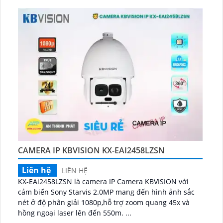
CAMERA IP KBVISION KX-EAI2458LZSN
Liên hệ
LIÊN HỆ
KX-EAi2458LZSN là camera IP Camera KBVISION với
cảm biến Sony Starvis 2.0MP mang đến hình ảnh sắc
nét ở độ phân giải 1080p,hỗ trợ zoom quang 45x và
hồng ngoại laser lên đến 550m. ...