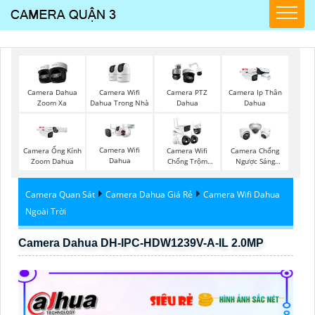
Camera Wifi
Camera Dahua
Camera PTZ
Camera Ip Thân
Dahua Trong Nhà
Zoom Xa
Dahua
Dahua
Camera Wifi
Camera Ống Kính
Camera Wifi
Camera Chống
Dahua
Zoom Dahua
Chống Trộm
Ngược Sáng
Kbvision
Hikvision
Camera Quan Sát
Camera Dahua Giá Rẻ
Camera Wifi Dahua
Ngoài Trời
Camera Dahua DH-IPC-HDW1239V-A-IL 2.0MP