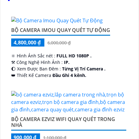
BỘ CAMERA IMOU QUAY QUÉT TỰ ĐỘNG
4,800,000 ₫
6,000,000 ₫
🔆 Hình Ảnh Sắc nét :
FULL HD 1080P .
⚒ Công Nghệ Hình Ảnh :
IP.
🌔 Xem Được Ban Đêm :
Từng Vị Trí Camera .
👑 Thiết Kế Camera
Đầu Ghi 4 kênh.
️🔮 Đặt Điểm :
Công Nghệ AI.
BỘ CAMERA EZVIZ WIFI QUAY QUÉT TRONG
NHÀ
900,000 ₫
1,100,000 ₫