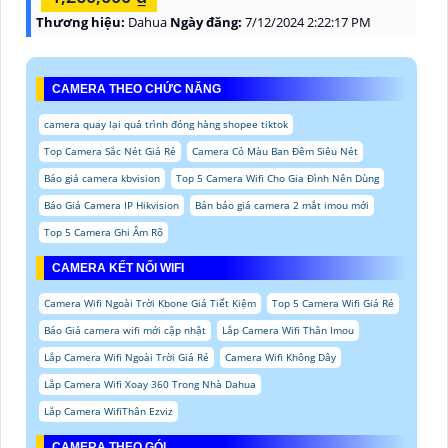
Thương hiệu:
Dahua
Ngày đăng:
7/12/2024 2:22:17 PM
CAMERA THEO CHỨC NĂNG
camera quay lại quá trình đóng hàng shopee tiktok
Top Camera Sắc Nét Giá Rẻ
Camera Có Màu Ban Đêm Siêu Nét
Báo giá camera kbvision
Top 5 Camera Wifi Cho Gia Đình Nên Dùng
Báo Giá Camera IP Hikvision
Bản báo giá camera 2 mắt imou mới
Top 5 Camera Ghi Âm Rõ
CAMERA KẾT NỐI WIFI
Camera Wifi Ngoài Trời Kbone Giá Tiết Kiệm
Top 5 Camera Wifi Giá Rẻ
Báo Giá camera wifi mới cập nhật
Lắp Camera Wifi Thân Imou
Lắp Camera Wifi Ngoài Trời Giá Rẻ
Camera Wifi Không Dây
Lắp Camera Wifi Xoay 360 Trong Nhà Dahua
Lắp Camera WifiThân Ezviz
CAMERA THEO GÓI