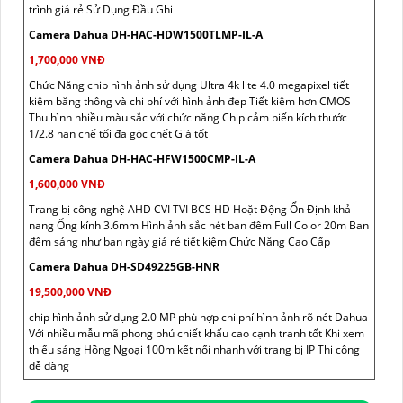
trình giá rẻ Sử Dụng Đầu Ghi
Camera Dahua DH-HAC-HDW1500TLMP-IL-A
1,700,000 VNĐ
Chức Năng chip hình ảnh sử dụng Ultra 4k lite 4.0 megapixel tiết
kiệm băng thông và chi phí với hình ảnh đẹp Tiết kiệm hơn CMOS
Thu hình nhiều màu sắc với chức năng Chip cảm biến kích thước
1/2.8 hạn chế tối đa góc chết Giá tốt
Camera Dahua DH-HAC-HFW1500CMP-IL-A
1,600,000 VNĐ
Trang bị công nghệ AHD CVI TVI BCS HD Hoặt Động Ổn Định khả
nang Ống kính 3.6mm Hình ảnh sắc nét ban đêm Full Color 20m Ban
đêm sáng như ban ngày giá rẻ tiết kiệm Chức Năng Cao Cấp
Camera Dahua DH-SD49225GB-HNR
19,500,000 VNĐ
chip hình ảnh sử dụng 2.0 MP phù hợp chi phí hình ảnh rõ nét Dahua
Với nhiều mẫu mã phong phú chiết khấu cao cạnh tranh tốt Khi xem
thiếu sáng Hồng Ngoại 100m kết nối nhanh với trang bị IP Thi công
dễ dàng