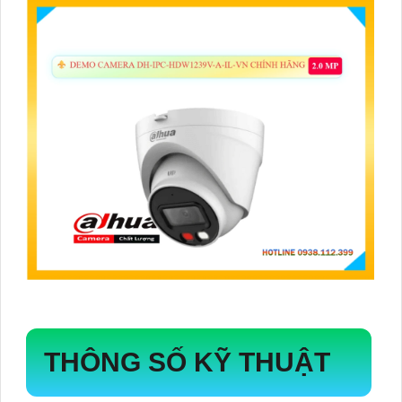
THÔNG SỐ KỸ THUẬT