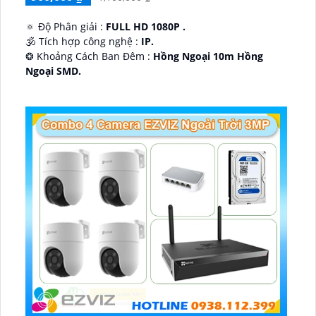
🔅 Độ Phân giải :
FULL HD 1080P .
🕉️ Tích hợp công nghệ :
IP.
❂ Khoảng Cách Ban Đêm :
Hồng Ngoại 10m Hồng
Ngoại SMD.
🛡 Mẫu Camera
Dome Kim loại + Nhựa.
️📢 Ưu Điểm :
Thu Âm.