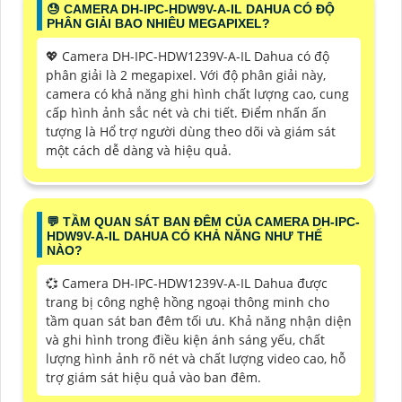
😓 CAMERA DH-IPC-HDW9V-A-IL DAHUA CÓ ĐỘ
PHÂN GIẢI BAO NHIÊU MEGAPIXEL?
💖 Camera DH-IPC-HDW1239V-A-IL Dahua có độ
phân giải là 2 megapixel. Với độ phân giải này,
camera có khả năng ghi hình chất lượng cao, cung
cấp hình ảnh sắc nét và chi tiết. Điểm nhấn ấn
tượng là Hổ trợ người dùng theo dõi và giám sát
một cách dễ dàng và hiệu quả.
️💬 TẦM QUAN SÁT BAN ĐÊM CỦA CAMERA DH-IPC-
HDW9V-A-IL DAHUA CÓ KHẢ NĂNG NHƯ THẾ
NÀO?
💞 Camera DH-IPC-HDW1239V-A-IL Dahua được
trang bị công nghệ hồng ngoại thông minh cho
tầm quan sát ban đêm tối ưu. Khả năng nhận diện
và ghi hình trong điều kiện ánh sáng yếu, chất
lượng hình ảnh rõ nét và chất lượng video cao, hỗ
trợ giám sát hiệu quả vào ban đêm.