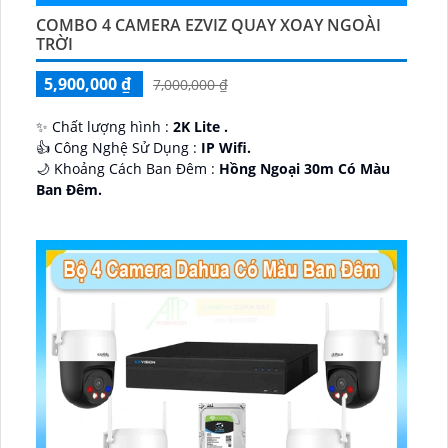
COMBO 4 CAMERA EZVIZ QUAY XOAY NGOÀI
TRỜI
5,900,000 ₫
7,000,000 ₫
✨ Chất lượng hình :
2K Lite .
👍 Công Nghệ Sử Dụng :
IP Wifi.
🌙 Khoảng Cách Ban Đêm :
Hồng Ngoại 30m Có Màu
Ban Ðêm.
🕉️ Cấu Tạo Camera
IP67 xoay 360.
️📡 Ưu Điểm :
Thu Âm Và Loa.