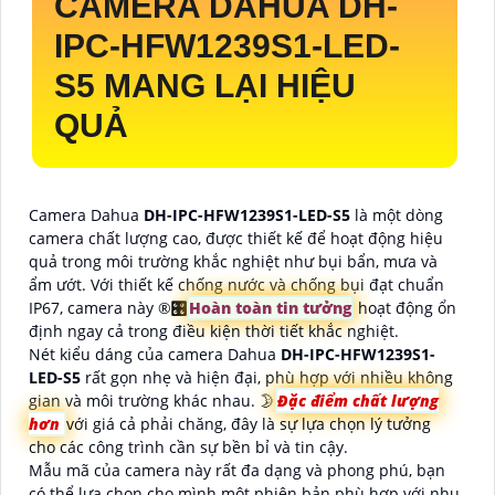
CAMERA DAHUA
DH-
IPC-HFW1239S1-LED-
S5
MANG LẠI HIỆU
QUẢ
Camera Dahua
DH-IPC-HFW1239S1-LED-S5
là một dòng
camera chất lượng cao, được thiết kế để hoạt động hiệu
quả trong môi trường khắc nghiệt như bụi bẩn, mưa và
ẩm ướt. Với thiết kế chống nước và chống bụi đạt chuẩn
IP67, camera này ®️
🎛
Hoàn toàn tin tưởng
hoạt động ổn
định ngay cả trong điều kiện thời tiết khắc nghiệt.
Nét kiểu dáng của camera Dahua
DH-IPC-HFW1239S1-
LED-S5
rất gọn nhẹ và hiện đại, phù hợp với nhiều không
gian và môi trường khác nhau. 🌛
Đặc điểm chất lượng
hơn
với giá cả phải chăng, đây là sự lựa chọn lý tưởng
cho các công trình cần sự bền bỉ và tin cậy.
Mẫu mã của camera này rất đa dạng và phong phú, bạn
có thể lựa chọn cho mình một phiên bản phù hợp với nhu