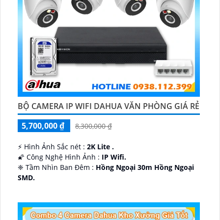
BỘ CAMERA IP WIFI DAHUA VĂN PHÒNG GIÁ RẺ
5,700,000 ₫
8,300,000 ₫
️⚡ Hình Ảnh Sắc nét :
2K Lite .
🌠 Công Nghệ Hình Ảnh :
IP Wifi.
❈ Tầm Nhìn Ban Đêm :
Hồng Ngoại 30m Hồng Ngoại
SMD.
🔩 Thiết Kế Camera
Dome Kim loại + Nhựa.
️✤ Khả Năng :
Thu Âm Và Loa.