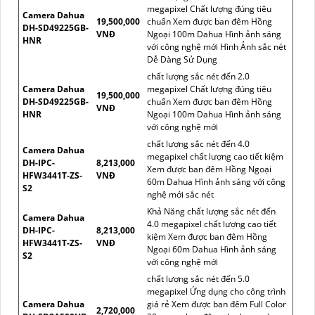
megapixel Chất lượng đúng tiêu
Camera Dahua
19,500,000
chuẩn Xem được ban đêm Hồng
DH-SD49225GB-
VNĐ
Ngoại 100m Dahua Hình ảnh sáng
HNR
với công nghệ mới Hình Ảnh sắc nét
Dễ Dàng Sử Dụng
chất lượng sắc nét đến 2.0
Camera Dahua
megapixel Chất lượng đúng tiêu
19,500,000
DH-SD49225GB-
chuẩn Xem được ban đêm Hồng
VNĐ
HNR
Ngoại 100m Dahua Hình ảnh sáng
với công nghệ mới
chất lượng sắc nét đến 4.0
Camera Dahua
megapixel chất lượng cao tiết kiệm
DH-IPC-
8,213,000
Xem được ban đêm Hồng Ngoại
HFW3441T-ZS-
VNĐ
60m Dahua Hình ảnh sáng với công
S2
nghệ mới sắc nét
Khả Năng chất lượng sắc nét đến
Camera Dahua
4.0 megapixel chất lượng cao tiết
DH-IPC-
8,213,000
kiệm Xem được ban đêm Hồng
HFW3441T-ZS-
VNĐ
Ngoại 60m Dahua Hình ảnh sáng
S2
với công nghệ mới
chất lượng sắc nét đến 5.0
megapixel Ứng dụng cho công trình
Camera Dahua
giá rẻ Xem được ban đêm Full Color
2,720,000