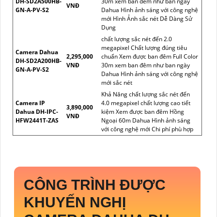
DH-SD2A500HB-
30m xem ban đêm như ban ngày
VNĐ
GN-A-PV-S2
Dahua Hình ảnh sáng với công nghệ
mới Hình Ảnh sắc nét Dễ Dàng Sử
Dụng
chất lượng sắc nét đến 2.0
megapixel Chất lượng đúng tiêu
Camera Dahua
2,295,000
chuẩn Xem được ban đêm Full Color
DH-SD2A200HB-
VNĐ
30m xem ban đêm như ban ngày
GN-A-PV-S2
Dahua Hình ảnh sáng với công nghệ
mới sắc nét
Khả Năng chất lượng sắc nét đến
Camera IP
4.0 megapixel chất lượng cao tiết
3,890,000
Dahua DH-IPC-
kiệm Xem được ban đêm Hồng
VNĐ
HFW2441T-ZAS
Ngoại 60m Dahua Hình ảnh sáng
với công nghệ mới Chi phí phù hợp
CÔNG TRÌNH ĐƯỢC
KHUYẾN NGHỊ