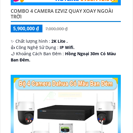
COMBO 4 CAMERA EZVIZ QUAY XOAY NGOÀI
TRỜI
5,900,000 ₫
7,000,000 ₫
✨ Chất lượng hình :
2K Lite .
👍 Công Nghệ Sử Dụng :
IP Wifi.
🌙 Khoảng Cách Ban Đêm :
Hồng Ngoại 30m Có Màu
Ban Ðêm.
🕉️ Cấu Tạo Camera
IP67 xoay 360.
️📡 Ưu Điểm :
Thu Âm Và Loa.