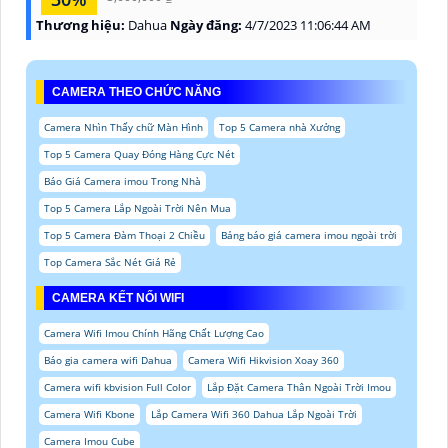
Thương hiệu:
Dahua
Ngày đăng:
4/7/2023 11:06:44 AM
CAMERA THEO CHỨC NĂNG
Camera Nhìn Thấy chữ Màn Hình
Top 5 Camera nhà Xưởng
Top 5 Camera Quay Đóng Hàng Cực Nét
Báo Giá Camera imou Trong Nhà
Top 5 Camera Lắp Ngoài Trời Nên Mua
Top 5 Camera Đàm Thoại 2 Chiều
Bảng báo giá camera imou ngoài trời
Top Camera Sắc Nét Giá Rẻ
CAMERA KẾT NỐI WIFI
Camera Wifi Imou Chính Hãng Chất Lượng Cao
Báo gia camera wifi Dahua
Camera Wifi Hikvision Xoay 360
Camera wifi kbvision Full Color
Lắp Đặt Camera Thân Ngoài Trời Imou
Camera Wifi Kbone
Lắp Camera Wifi 360 Dahua Lắp Ngoài Trời
Camera Imou Cube