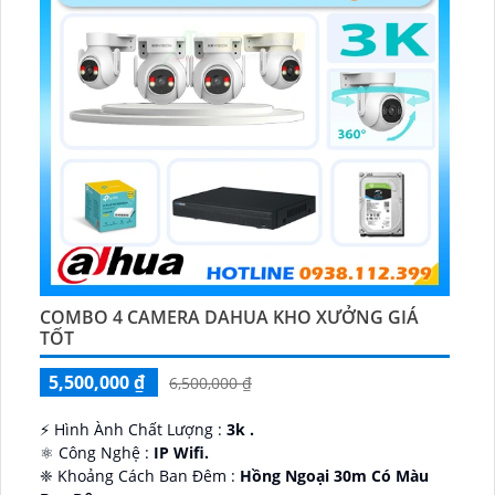
COMBO 4 CAMERA DAHUA KHO XƯỞNG GIÁ
TỐT
5,500,000 ₫
6,500,000 ₫
️⚡ Hình Ành Chất Lượng :
3k .
⚛️ Công Nghệ :
IP Wifi.
❈ Khoảng Cách Ban Đêm :
Hồng Ngoại 30m Có Màu