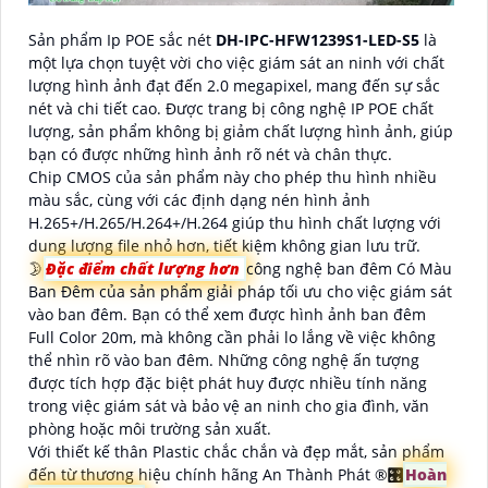
Sản phẩm Ip POE sắc nét
DH-IPC-HFW1239S1-LED-S5
là
một lựa chọn tuyệt vời cho việc giám sát an ninh với chất
lượng hình ảnh đạt đến 2.0 megapixel, mang đến sự sắc
nét và chi tiết cao. Được trang bị công nghệ IP POE chất
lượng, sản phẩm không bị giảm chất lượng hình ảnh, giúp
bạn có được những hình ảnh rõ nét và chân thực.
Chip CMOS của sản phẩm này cho phép thu hình nhiều
màu sắc, cùng với các định dạng nén hình ảnh
H.265+/H.265/H.264+/H.264 giúp thu hình chất lượng với
dung lượng file nhỏ hơn, tiết kiệm không gian lưu trữ.
🌛
Đặc điểm chất lượng hơn
công nghệ ban đêm Có Màu
Ban Đêm của sản phẩm giải pháp tối ưu cho việc giám sát
vào ban đêm. Bạn có thể xem được hình ảnh ban đêm
Full Color 20m, mà không cần phải lo lắng về việc không
thể nhìn rõ vào ban đêm. Những công nghệ ấn tượng
được tích hợp đặc biệt phát huy được nhiều tính năng
trong việc giám sát và bảo vệ an ninh cho gia đình, văn
phòng hoặc môi trường sản xuất.
Với thiết kế thân Plastic chắc chắn và đẹp mắt, sản phẩm
đến từ thương hiệu chính hãng An Thành Phát ®️
🎛
Hoàn