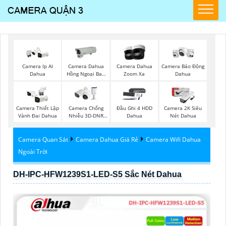
Camera Ip AI
Camera Dahua
Camera Dahua
Camera Báo Động
Dahua
Hồng Ngoại Ban
Zoom Xa
Dahua
Đêm
Camera Thiết Lập
Camera Chống
Đầu Ghi 4 HDD
Camera 2K Siêu
Vành Đai Dahua
Nhiễu 3D-DNR
Dahua
Nét Dahua
Dahua
Camera Quan Sát
Camera Dahua Giá Rẻ
Camera Wifi Dahua
Ngoài Trời
DH-IPC-HFW1239S1-LED-S5 Sắc Nét Dahua