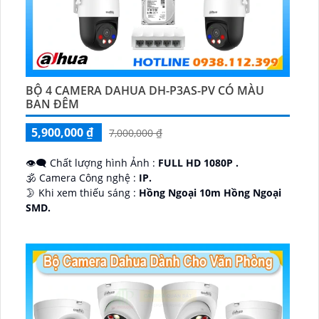
BỘ 4 CAMERA DAHUA DH-P3AS-PV CÓ MÀU
BAN ĐÊM
5,900,000 ₫
7,000,000 ₫
👁️‍🗨 Chất lượng hình Ảnh :
FULL HD 1080P .
🕉️ Camera Công nghệ :
IP.
🌛 Khi xem thiếu sáng :
Hồng Ngoại 10m Hồng Ngoại
SMD.
♊ Camera Thiết Kế
Dome Kim loại + Nhựa.
️💎 Chức Năng :
Thu Âm.