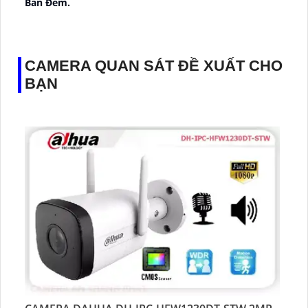
Ban Ðêm.
👑 Thiết Kế Camera
Xoay 360.
️✔️ Ưu Điểm :
Thu Âm Và Loa.
CAMERA QUAN SÁT ĐỀ XUẤT CHO
BẠN