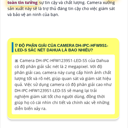
toàn tin tưởng
sự tin cậy và chất lượng. Camera xưởng
sản xuất này sẽ là trợ thủ đáng tin cậy cho việc giám sát
và bảo vệ an ninh của bạn.
⁉️ ĐỘ PHÂN GIẢI CỦA CAMERA DH-IPC-HFW9S1-
LED-S SẮC NÉT DAHUA LÀ BAO NHIÊU?
🎀 Camera DH-IPC-HFW1239S1-LED-S5 của Dahua
có độ phân giải sắc nét là 2 megapixel. Với độ
phân giải cao, camera này cung cấp hình ảnh chất
lượng tốt và rõ nét, giúp quan sát và giám sát hiệu
quả. Việc sử dụng camera có độ phân giải cao như
DH-IPC-HFW1239S1-LED-S5 sẽ mang lại trải
nghiệm giám sát tốt cho người dùng, đồng thời
giúp họ có cái nhìn chi tiết và chính xác về những
diễn biến xảy ra.