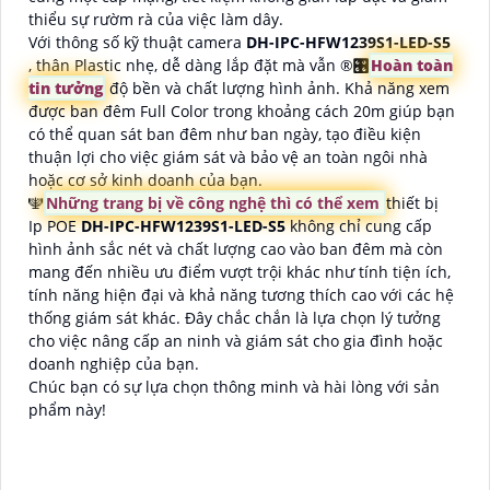
thiểu sự rườm rà của việc làm dây.
Với thông số kỹ thuật camera
DH-IPC-HFW1239S1-LED-S5
, thân Plastic nhẹ, dễ dàng lắp đặt mà vẫn ®️
🎛
Hoàn toàn
tin tưởng
độ bền và chất lượng hình ảnh. Khả năng xem
được ban đêm Full Color trong khoảng cách 20m giúp bạn
có thể quan sát ban đêm như ban ngày, tạo điều kiện
thuận lợi cho việc giám sát và bảo vệ an toàn ngôi nhà
hoặc cơ sở kinh doanh của bạn.
🕎
Những trang bị về công nghệ thì có thể xem
thiết bị
Ip POE
DH-IPC-HFW1239S1-LED-S5
không chỉ cung cấp
hình ảnh sắc nét và chất lượng cao vào ban đêm mà còn
mang đến nhiều ưu điểm vượt trội khác như tính tiện ích,
tính năng hiện đại và khả năng tương thích cao với các hệ
thống giám sát khác. Đây chắc chắn là lựa chọn lý tưởng
cho việc nâng cấp an ninh và giám sát cho gia đình hoặc
doanh nghiệp của bạn.
Chúc bạn có sự lựa chọn thông minh và hài lòng với sản
phẩm này!