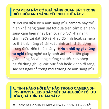
️❓ CAMERA NÀY CÓ KHẢ NĂNG QUAN SÁT TRONG
ĐIỀU KIỆN ÁNH SÁNG YẾU NHƯ THẾ NÀO?
🦅 Đối với điều kiện ánh sáng yếu, camera này thể
hiện khả năng quan sát tốt dựa trên cảm biến ánh
sáng cảm biến nhạy bén của nó. Với khả năng
chỉnh sửa cài đặt ISO và khẩu độ linh hoạt, camera
có thể thích ứng và tái xuất hình ảnh chất lượng
trong điều kiện thiếu sáng. ✺
Hơn những gì chúng
ta nghĩ
công nghệ xử lý hình ảnh tiên tiến giúp
giảm tiếng ồn và tăng cường chi tiết, cho phép
người dùng ghi lại các bức ảnh hoặc video rõ ràng,
sắc nét ngay cả trong môi trường có ánh sáng yếu.
📞 TÍNH NĂNG NỔI BẬT NÀO TRONG CAMERA DH-
IPC-HFW9S1-LED-S SẮC NÉT DAHUA GIÚP TỐI ƯU
HÓA QUÁ TRÌNH GIÁM SÁT?
♻️ Camera Dahua DH-IPC-HFW1239S1-LED-S5 sở