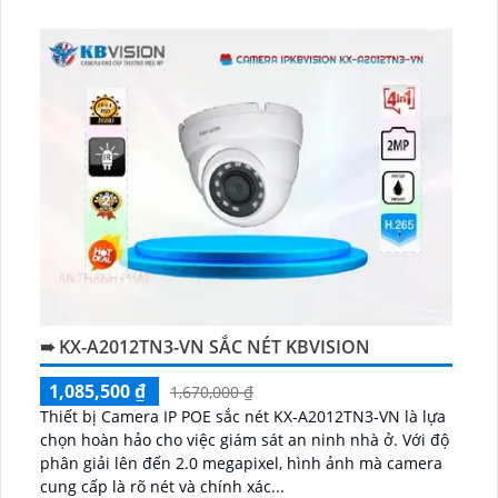
➠ KX-A2012TN3-VN SẮC NÉT KBVISION
1,085,500 ₫
1,670,000 ₫
Thiết bị Camera IP POE sắc nét KX-A2012TN3-VN là lựa
chọn hoàn hảo cho việc giám sát an ninh nhà ở. Với độ
phân giải lên đến 2.0 megapixel, hình ảnh mà camera
cung cấp là rõ nét và chính xác...