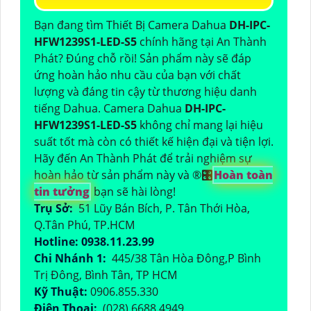
Bạn đang tìm Thiết Bị Camera Dahua
DH-IPC-
HFW1239S1-LED-S5
chính hãng tại An Thành
Phát? Đúng chỗ rồi! Sản phẩm này sẽ đáp
ứng hoàn hảo nhu cầu của bạn với chất
lượng và đáng tin cậy từ thương hiệu danh
tiếng Dahua. Camera Dahua
DH-IPC-
HFW1239S1-LED-S5
không chỉ mang lại hiệu
suất tốt mà còn có thiết kế hiện đại và tiện lợi.
Hãy đến An Thành Phát để trải nghiệm sự
hoàn hảo từ sản phẩm này và ®️
🎛
Hoàn toàn
tin tưởng
bạn sẽ hài lòng!
Trụ Sở:
51 Lũy Bán Bích, P. Tân Thới Hòa,
Q.Tân Phú, TP.HCM
Hotline: 0938.11.23.99
Chi Nhánh 1:
445/38 Tân Hòa Đông,P Bình
Trị Đông, Bình Tân, TP HCM
Kỹ Thuật:
0906.855.330
Điện Thoại:
(028) 6688.4949